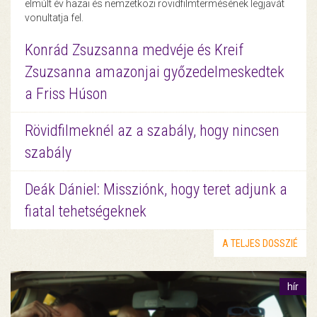
elmúlt év hazai és nemzetközi rövidfilmtermésének legjavát
vonultatja fel.
Konrád Zsuzsanna medvéje és Kreif
Zsuzsanna amazonjai győzedelmeskedtek
a Friss Húson
Rövidfilmeknél az a szabály, hogy nincsen
szabály
Deák Dániel: Missziónk, hogy teret adjunk a
fiatal tehetségeknek
A TELJES DOSSZIÉ
hír