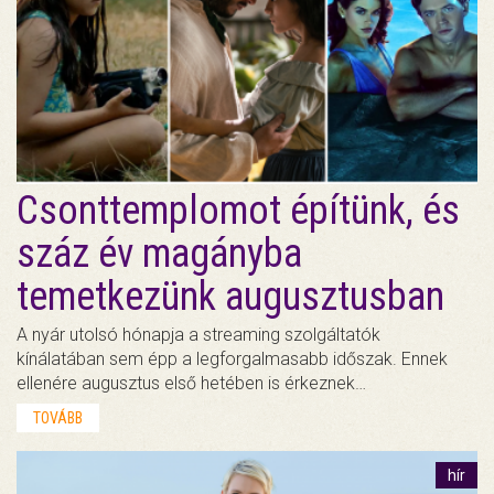
Csonttemplomot építünk, és
száz év magányba
temetkezünk augusztusban
A nyár utolsó hónapja a streaming szolgáltatók
kínálatában sem épp a legforgalmasabb időszak. Ennek
ellenére augusztus első hetében is érkeznek…
TOVÁBB
hír