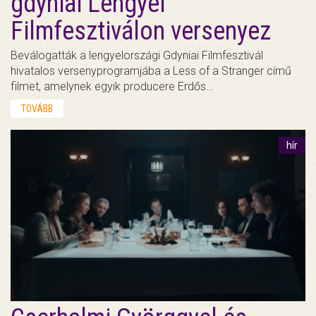
gdyniai Lengyel
Filmfesztiválon versenyez
Beválogatták a lengyelországi Gdyniai Filmfesztivál
hivatalos versenyprogramjába a Less of a Stranger című
filmet, amelynek egyik producere Erdős…
TOVÁBB
hír