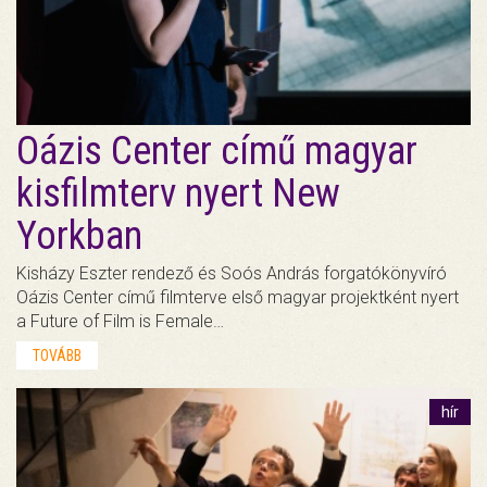
Oázis Center című magyar
kisfilmterv nyert New
Yorkban
Kisházy Eszter rendező és Soós András forgatókönyvíró
Oázis Center című filmterve első magyar projektként nyert
a Future of Film is Female…
TOVÁBB
hír