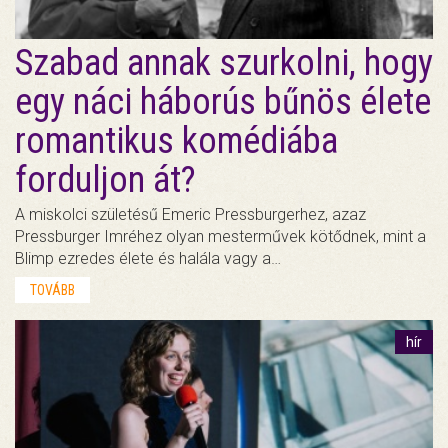
Szabad annak szurkolni, hogy
egy náci háborús bűnös élete
romantikus komédiába
forduljon át?
A miskolci születésű Emeric Pressburgerhez, azaz
Pressburger Imréhez olyan mesterművek kötődnek, mint a
Blimp ezredes élete és halála vagy a…
TOVÁBB
hír