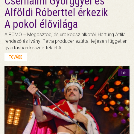
Cserhalmi Györggyel és
Alföldi Róberttel érkezik
A pokol élővilága
A FOMO – Megosztod, és uralkodsz alkotói, Hartung Attila
rendező és Iványi Petra producer ezúttal teljesen független
gyártásban készítették el A…
TOVÁBB
hír