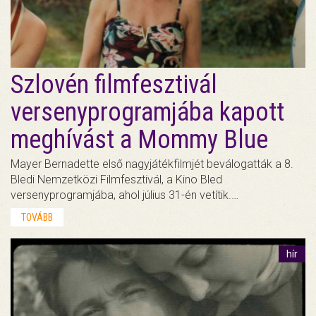
Szlovén filmfesztivál
versenyprogramjába kapott
meghívást a Mommy Blue
Mayer Bernadette első nagyjátékfilmjét beválogatták a 8.
Bledi Nemzetközi Filmfesztivál, a Kino Bled
versenyprogramjába, ahol július 31-én vetítik.…
TOVÁBB
hír