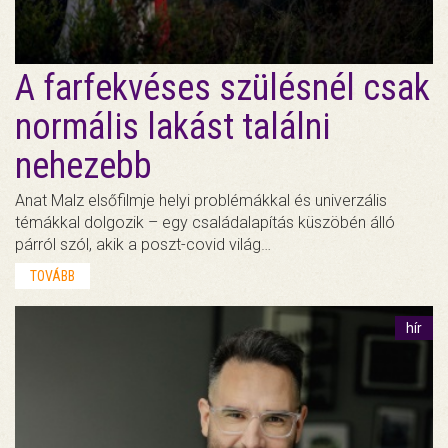
A farfekvéses szülésnél csak
normális lakást találni
nehezebb
Anat Malz elsőfilmje helyi problémákkal és univerzális
témákkal dolgozik – egy családalapítás küszöbén álló
párról szól, akik a poszt-covid világ…
TOVÁBB
hír