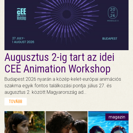
Augusztus 2-ig tart az idei
CEE Animation Workshop
Budapest 2026 nyarán a közép-kelet-európai animációs
szakma egyik fontos találkozási pontja: július 27. és
augusztus 2. között Magyarország ad…
TOVÁBB
magazin