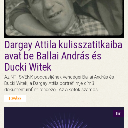
Dargay Attila kulisszatitkaiba
avat be Ballai András és
Ducki Witek
Az NFI SVENK podcastjének vendégei Ballai András és
Ducki Witek, a Dargay Attila portréfilmje című
dokumentumfilm rendezői. Az alkotók számos…
TOVÁBB
hír