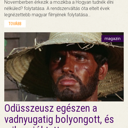
Novemberben érkezik a mozikba a Hogyan tudnék élni
nélküled? folytatása. A rendszerváltás óta eltelt évek
legnézettebb magyar filmjének folytatása…
TOVÁBB
magazin
Odüsszeusz egészen a
vadnyugatig bolyongott, és