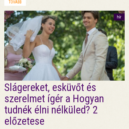
TOVÁBB
hír
Slágereket, esküvőt és
szerelmet ígér a Hogyan
tudnék élni nélküled? 2
előzetese