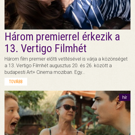
Három premierrel érkezik a
13. Vertigo Filmhét
Három film premier előtti vetítésével is várja a közönséget
a 13. Vertigo Filmhét augusztus 20. és 26. között a
budapesti Art+ Cinema moziban. Egy…
TOVÁBB
hír