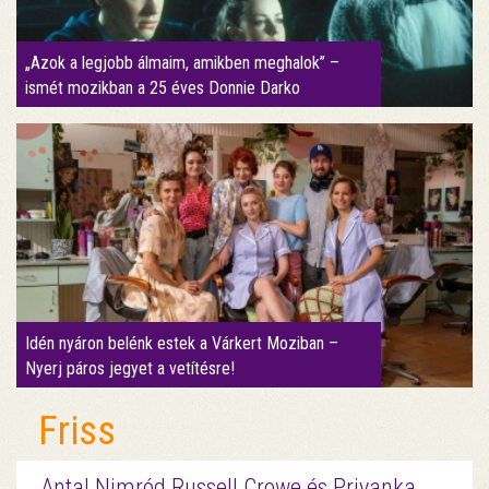
„Azok a legjobb álmaim, amikben meghalok” –
ismét mozikban a 25 éves Donnie Darko
Idén nyáron belénk estek a Várkert Moziban –
Nyerj páros jegyet a vetítésre!
Friss
Antal Nimród Russell Crowe és Priyanka