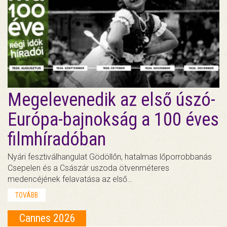
Megelevenedik az első úszó-
Európa-bajnokság a 100 éves
filmhíradóban
Nyári fesztiválhangulat Gödöllőn, hatalmas lőporrobbanás
Csepelen és a Császár uszoda ötvenméteres
medencéjének felavatása az első…
TOVÁBB
Cannes 2026