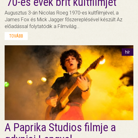
'70-es évek brit kultfilmjét
Augusztus 3-án Nicolas Roeg 1970-es kultfilmjével, a
James Fox és Mick Jagger főszereplésével készült Az
előadással folytatódik a Filmvilág…
TOVÁBB
hír
A Paprika Studios filmje a