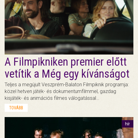
A Filmpikniken premier előtt
vetítik a Még egy kívánságot
Teljes a megújult Veszprém-Balaton Filmpiknik programja:
közel hetven játék- és dokumentumfilmmel, gazdag
kisjáték- és animációs filmes válogatással…
TOVÁBB
hír