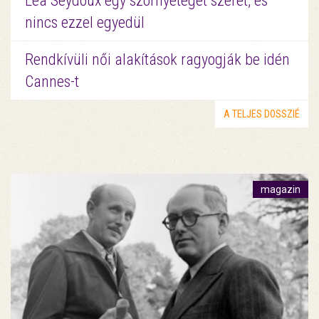
Léa Seydoux egy szörnyeteget szeret, és
nincs ezzel egyedül
Rendkívüli női alakítások ragyogják be idén
Cannes-t
A TELJES DOSSZIÉ
magazin