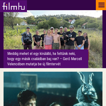
To
na
Meddig mehet el egy kívülálló, ha feltűnik neki,
hogy egy másik családban baj van? – Gerő Marcell
Velencében mutatja be új filmtervét