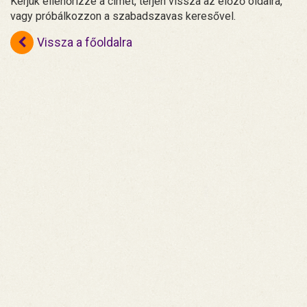
Kérjük ellenőrizze a címet, térjen vissza az előző oldalra,
vagy próbálkozzon a szabadszavas keresővel.
Vissza a főoldalra