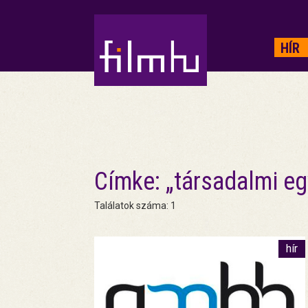
HIRDETÉS
HÍR
Címke: „társadalmi eg
Találatok száma: 1
hír