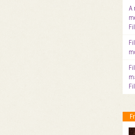
A 
me
Fi
Fi
mo
Fi
ma
Fi
F