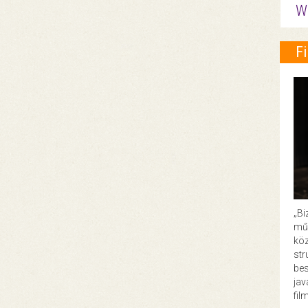
W
F
„Bi
műk
köz
str
bes
ja
fil