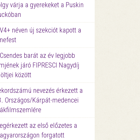
lgy várja a gyerekeket a Puskin
uckóban
V4+ néven új szekciót kapott a
nefest
 Csendes barát az év legjobb
lmjének járó FIPRESCI Nagydíj
löltjei között
ekordszámú nevezés érkezett a
3. Országos/Kárpát-medencei
iákfilmszemlére
gérkezett az első előzetes a
agyarországon forgatott