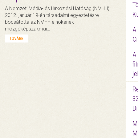
Tö
A Nemzeti Média- és Hírközlési Hatóság (NMHH)
K
2012. január 19-én társadalmi egyeztetésre
bocsátotta az NMHH elnökének
mozgóképszakmai…
A 
Ci
TOVÁBB
A
fi
je
R
3
D
Me
M