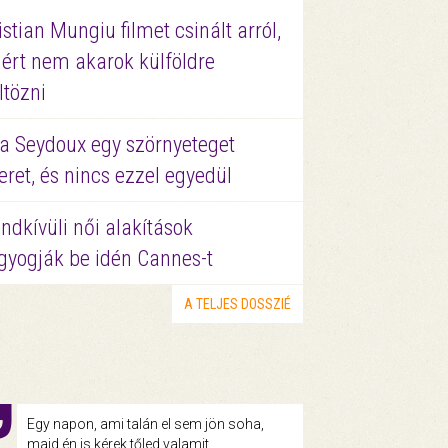
istian Mungiu filmet csinált arról,
ért nem akarok külföldre
ltözni
a Seydoux egy szörnyeteget
eret, és nincs ezzel egyedül
ndkívüli női alakítások
gyogják be idén Cannes-t
A TELJES DOSSZIÉ
Egy napon, ami talán el sem jön soha,
majd én is kérek tőled valamit.