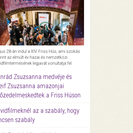
us 28-án indul a XIV. Friss Hús, ami szokás
rint az elmúlt év hazai és nemzetközi
idfilmtermésének legjavát vonultatja fel.
nrád Zsuzsanna medvéje és
eif Zsuzsanna amazonjai
őzedelmeskedtek a Friss Húson
vidfilmeknél az a szabály, hogy
ncsen szabály