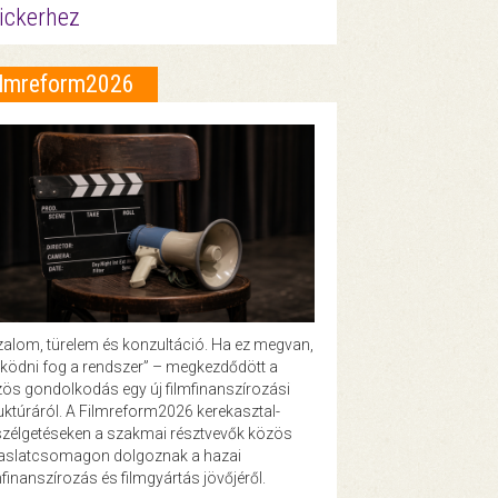
ickerhez
ilmreform2026
zalom, türelem és konzultáció. Ha ez megvan,
ödni fog a rendszer” – megkezdődött a
ös gondolkodás egy új filmfinanszírozási
uktúráról. A Filmreform2026 kerekasztal-
zélgetéseken a szakmai résztvevők közös
vaslatcsomagon dolgoznak a hazai
mfinanszírozás és filmgyártás jövőjéről.