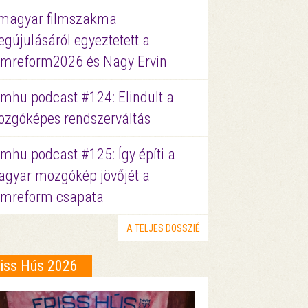
magyar filmszakma
gújulásáról egyeztetett a
lmreform2026 és Nagy Ervin
lmhu podcast #124: Elindult a
zgóképes rendszerváltás
lmhu podcast #125: Így építi a
gyar mozgókép jövőjét a
lmreform csapata
A TELJES DOSSZIÉ
riss Hús 2026