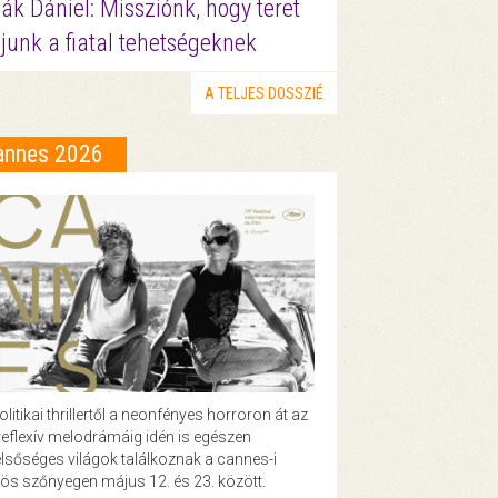
ák Dániel: Missziónk, hogy teret
junk a fiatal tehetségeknek
A TELJES DOSSZIÉ
annes 2026
olitikai thrillertől a neonfényes horroron át az
eflexív melodrámáig idén is egészen
lsőséges világok találkoznak a cannes-i
ös szőnyegen május 12. és 23. között.