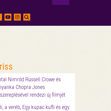
riss
ntal Nimród Russell Crowe és
riyanka Chopra Jones
szereplésével rendezi új filmjét
li, a veréb, Egy kupac kufli és egy