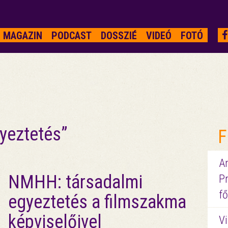
MAGAZIN
PODCAST
DOSSZIÉ
VIDEÓ
FOTÓ
yeztetés”
F
A
NMHH: társadalmi
P
fő
egyeztetés a filmszakma
képviselőivel
Vi