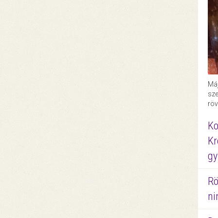
Máj
sze
röv
Ko
Kr
gy
Rö
ni