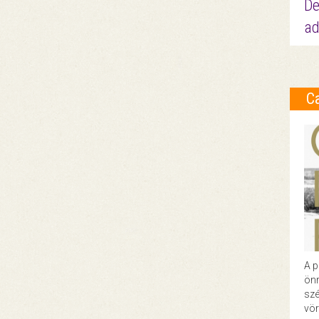
De
ad
C
A p
önr
szé
vör