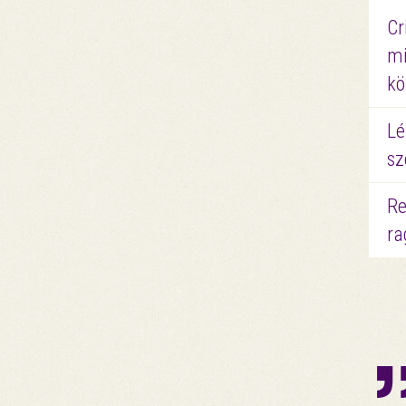
Cr
mi
kö
Lé
sz
Re
ra