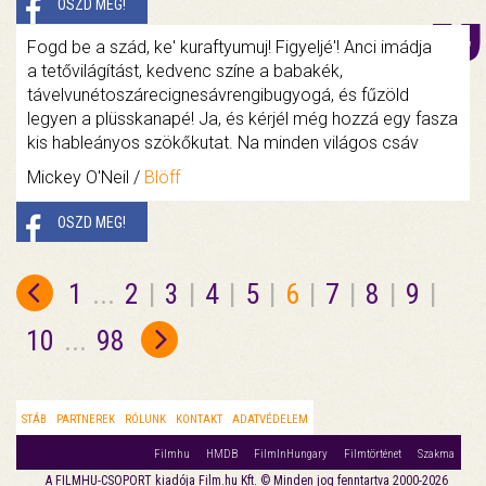
OSZD MEG!
Fogd be a szád, ke' kuraftyumuj! Figyeljé'! Anci imádja
a tetővilágítást, kedvenc színe a babakék,
távelvunétoszárecignesávrengibugyogá, és fűzöld
legyen a plüsskanapé! Ja, és kérjél még hozzá egy fasza
kis hableányos szökőkutat. Na minden világos csáv
Mickey O'Neil /
Blöff
OSZD MEG!
1
...
2
|
3
|
4
|
5
|
6
|
7
|
8
|
9
|
10
...
98
STÁB
PARTNEREK
RÓLUNK
KONTAKT
ADATVÉDELEM
Filmhu
HMDB
FilmInHungary
Filmtörténet
Szakma
A FILMHU-CSOPORT kiadója Film.hu Kft. © Minden jog fenntartva 2000-2026