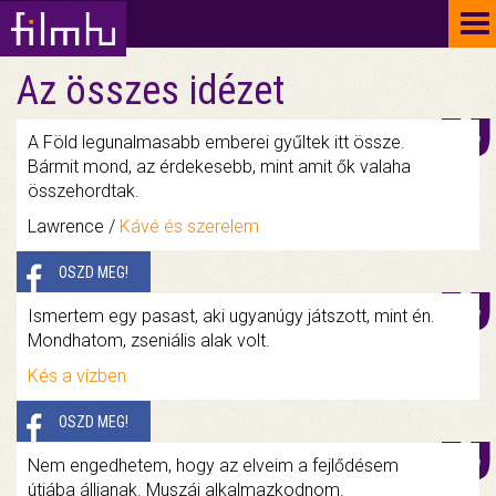
To
na
Az összes idézet
A Föld legunalmasabb emberei gyűltek itt össze.
Bármit mond, az érdekesebb, mint amit ők valaha
összehordtak.
Lawrence /
Kávé és szerelem
OSZD MEG!
Ismertem egy pasast, aki ugyanúgy játszott, mint én.
Mondhatom, zseniális alak volt.
Kés a vízben
OSZD MEG!
Nem engedhetem, hogy az elveim a fejlődésem
útjába álljanak. Muszáj alkalmazkodnom.