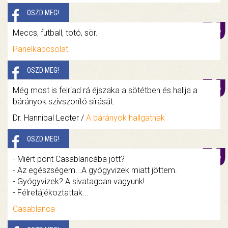
OSZD MEG!
Meccs, futball, totó, sör.
Panelkapcsolat
OSZD MEG!
Még most is felriad rá éjszaka a sötétben és hallja a
bárányok szívszorító sírását.
Dr. Hannibal Lecter /
A bárányok hallgatnak
OSZD MEG!
- Miért pont Casablancába jött?
- Az egészségem...A gyógyvizek miatt jöttem.
- Gyógyvizek? A sivatagban vagyunk!
- Félretájékoztattak...
Casablanca