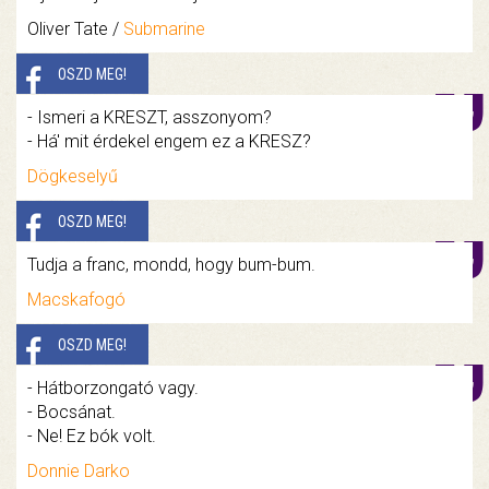
Oliver Tate /
Submarine
OSZD MEG!
- Ismeri a KRESZT, asszonyom?
- Há' mit érdekel engem ez a KRESZ?
Dögkeselyű
OSZD MEG!
Tudja a franc, mondd, hogy bum-bum.
Macskafogó
OSZD MEG!
- Hátborzongató vagy.
- Bocsánat.
- Ne! Ez bók volt.
Donnie Darko