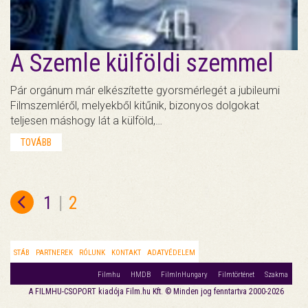
A Szemle külföldi szemmel
Pár orgánum már elkészítette gyorsmérlegét a jubileumi
Filmszemléről, melyekből kitűnik, bizonyos dolgokat
teljesen máshogy lát a külföld,…
TOVÁBB
1
|
2
STÁB
PARTNEREK
RÓLUNK
KONTAKT
ADATVÉDELEM
Filmhu
HMDB
FilmInHungary
Filmtörténet
Szakma
A FILMHU-CSOPORT kiadója Film.hu Kft. © Minden jog fenntartva 2000-2026