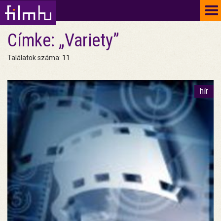
To
na
Címke: „Variety”
Találatok száma: 11
hír