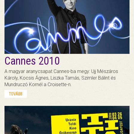
Cannes 2010
A magyar aranycsapat Cannes-ba megy: Ujj Mészáros
Károly, Kocsis Ágnes, Liszka Tamás, Szimler Bálint és
Mundruczó Kornél a Croisette-n.
TOVÁBB