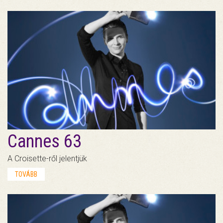
Cannes 63
A Croisette-ről jelentjük
TOVÁBB