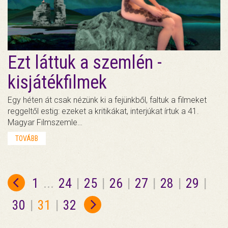
Ezt láttuk a szemlén -
kisjátékfilmek
Egy héten át csak nézünk ki a fejünkből, faltuk a filmeket
reggeltől estig: ezeket a kritikákat, interjúkat írtuk a 41.
Magyar Filmszemle…
TOVÁBB
1
...
24
|
25
|
26
|
27
|
28
|
29
|
30
|
31
|
32