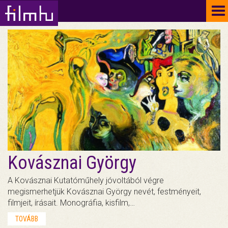
To
na
Kovásznai György
A Kovásznai Kutatóműhely jóvoltából végre
megismerhetjük Kovásznai György nevét, festményeit,
filmjeit, írásait. Monográfia, kisfilm,…
TOVÁBB