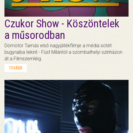
Czukor Show - Köszöntelek
a műsorodban
Dömötör Tamás első nagyjátékfilmje a média sötét
bugyraiba tekint - Füst Milántól a szombathelyi színházon
át a Filmszemléig.
TOVÁBB