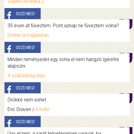
Valami Amerika 2
OSZD MEG!
35 éven át füveztem. Pont aznap ne füveztem volna?
Ember a magasban
OSZD MEG!
Minden reményedet egy soha el nem hangzó ígéretre
alapozni.
A szabadság útjai
OSZD MEG!
Örökké nem eshet.
Eric Draven /
A holló
OSZD MEG!
Úgy érzem, a saját temetésemen vagyok, ha