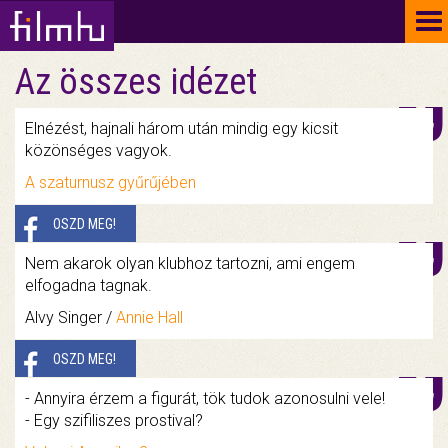
To
na
Az összes idézet
Elnézést, hajnali három után mindig egy kicsit
közönséges vagyok.
A szaturnusz gyűrűjében
OSZD MEG!
Nem akarok olyan klubhoz tartozni, ami engem
elfogadna tagnak.
Alvy Singer /
Annie Hall
OSZD MEG!
- Annyira érzem a figurát, tök tudok azonosulni vele!
- Egy szifiliszes prostival?