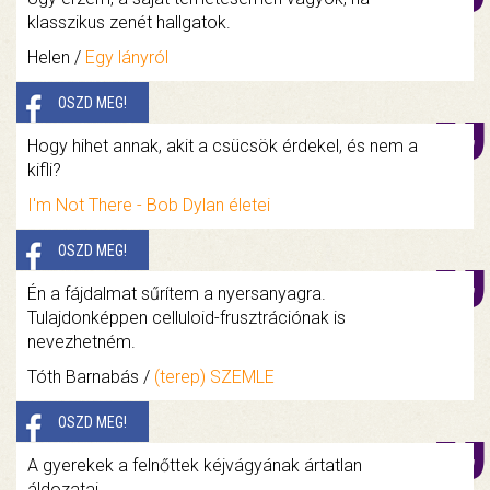
klasszikus zenét hallgatok.
Helen /
Egy lányról
OSZD MEG!
Hogy hihet annak, akit a csücsök érdekel, és nem a
kifli?
I'm Not There - Bob Dylan életei
OSZD MEG!
Én a fájdalmat sűrítem a nyersanyagra.
Tulajdonképpen celluloid-frusztrációnak is
nevezhetném.
Tóth Barnabás /
(terep) SZEMLE
OSZD MEG!
A gyerekek a felnőttek kéjvágyának ártatlan
áldozatai.