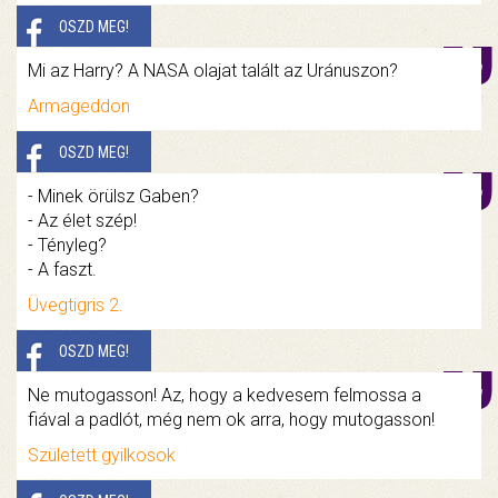
OSZD MEG!
Mi az Harry? A NASA olajat talált az Uránuszon?
Armageddon
OSZD MEG!
- Minek örülsz Gaben?
- Az élet szép!
- Tényleg?
- A faszt.
Üvegtigris 2.
OSZD MEG!
Ne mutogasson! Az, hogy a kedvesem felmossa a
fiával a padlót, még nem ok arra, hogy mutogasson!
Született gyilkosok