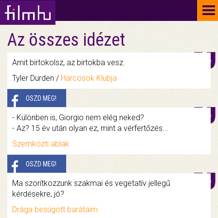
To
na
Az összes idézet
Amit birtokolsz, az birtokba vesz.
Tyler Durden /
Harcosok Klubja
OSZD MEG!
- Különben is, Giorgio nem elég neked?
- Az? 15 év után olyan ez, mint a vérfertőzés...
Szemközti ablak
OSZD MEG!
Ma szorítkozzunk szakmai és vegetatív jellegű
kérdésekre, jó?
Drága besúgott barátaim