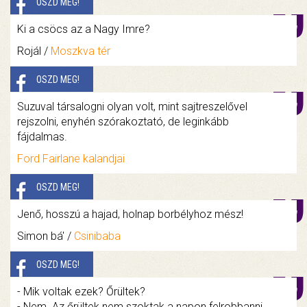
OSZD MEG!
Ki a csöcs az a Nagy Imre?
Rojál /
Moszkva tér
OSZD MEG!
Suzuval társalogni olyan volt, mint sajtreszelővel
rejszolni, enyhén szórakoztató, de leginkább
fájdalmas.
Ford Fairlane kalandjai
OSZD MEG!
Jenő, hosszú a hajad, holnap borbélyhoz mész!
Simon bá' /
Csinibaba
OSZD MEG!
- Mik voltak ezek? Őrültek?
- Nem. Az őrültek nem szoktak a napon felrobbanni.