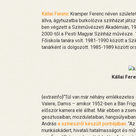
Kállai Ferenc
Kramper Ferenc néven születet
állva, ágyhuzatba burkolózva színházat játs
ben végzett a Színművészeti Akadémián, 194
2000-től a Pesti Magyar Színház művésze. 
Főiskola tanára volt. 1981-1990 között a S
tanárként is dolgozott. 1985-1989 között ors
Kállai Fer
{extrainfo}“Túl van már néhány emlékezetes 
Valere, Damis – amikor 1952-ben a Bán Fri
először kamera elé állhat. Már ebben a zse
gesztusaiban, mozdulataiban, hangsúlyaiban –
András
a színészről készült portréjában
. “A
munkáskádert, hivatali hatalmasságot és műv