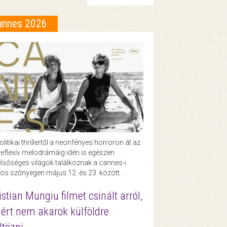
annes 2026
olitikai thrillertől a neonfényes horroron át az
eflexív melodrámáig idén is egészen
lsőséges világok találkoznak a cannes-i
ös szőnyegen május 12. és 23. között.
istian Mungiu filmet csinált arról,
ért nem akarok külföldre