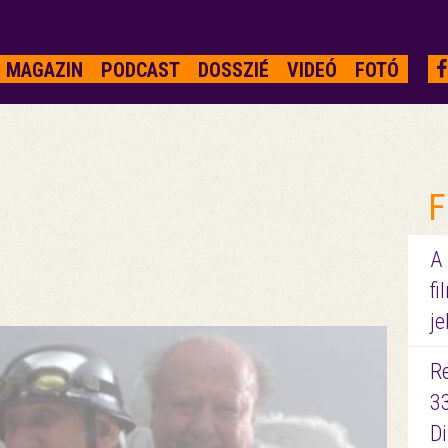
MAGAZIN
PODCAST
DOSSZIÉ
VIDEÓ
FOTÓ
F
A
fi
je
R
3
D