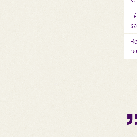
kö
Lé
sz
Re
ra