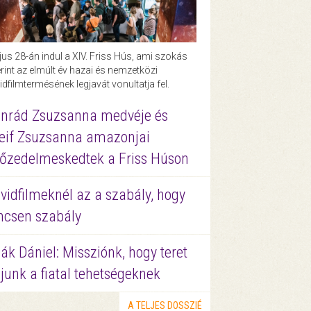
us 28-án indul a XIV. Friss Hús, ami szokás
rint az elmúlt év hazai és nemzetközi
idfilmtermésének legjavát vonultatja fel.
nrád Zsuzsanna medvéje és
eif Zsuzsanna amazonjai
őzedelmeskedtek a Friss Húson
vidfilmeknél az a szabály, hogy
ncsen szabály
ák Dániel: Missziónk, hogy teret
junk a fiatal tehetségeknek
A TELJES DOSSZIÉ