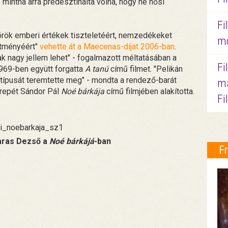
intha arra predesztinálta volna, hogy ne hősi
Fi
rök emberi értékek tiszteletéért, nemzedékeket
mo
sítményéért"
vehette át a Maecenas-díjat 2006-ban
.
sak nagy jellem lehet" - fogalmazott méltatásában a
Fi
1969-ben együtt forgatta
A tanú
című filmet. "Pelikán
ípusát teremtette meg" - mondta a rendező-barát
ma
erepét Sándor Pál
Noé bárkája
című filmjében alakította.
Fi
Garas Dezső a
Noé bárkájá
-ban
F