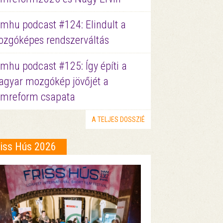
lmhu podcast #124: Elindult a
zgóképes rendszerváltás
lmhu podcast #125: Így építi a
gyar mozgókép jövőjét a
lmreform csapata
A TELJES DOSSZIÉ
riss Hús 2026