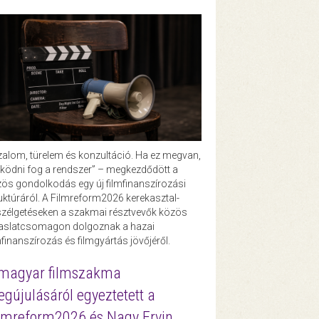
zalom, türelem és konzultáció. Ha ez megvan,
ödni fog a rendszer” – megkezdődött a
ös gondolkodás egy új filmfinanszírozási
uktúráról. A Filmreform2026 kerekasztal-
zélgetéseken a szakmai résztvevők közös
vaslatcsomagon dolgoznak a hazai
mfinanszírozás és filmgyártás jövőjéről.
magyar filmszakma
gújulásáról egyeztetett a
lmreform2026 és Nagy Ervin