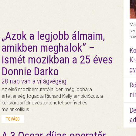
Máj
sze
„Azok a legjobb álmaim,
röv
amikben meghalok” –
Ko
ismét mozikban a 25 éves
Kr
Donnie Darko
gy
28 nap van a világvégéig
Rö
Az első mozibemutatója idén még jobbára
ni
értetlenség fogadta Richard Kelly ambíciózus, a
kertvárosi felnövéstörténetet sci-fivel és
De
melankolikus…
ad
TOVÁBB
A 3 Oscar-díjas operatőr,