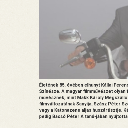
Életének 85. évében elhunyt Kállai Fere
Színésze. A magyar filmművészet olyan f
művésznek, mint Makk Károly Megszállot
filmváltozatának Sanyija, Szász Péter S
vagy a Katonazene aljas huszártisztje. K
pedig Bacsó Péter A tanú-jában nyújtotta