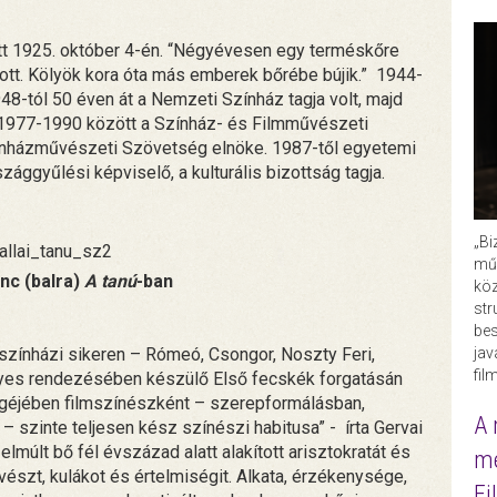
t 1925. október 4-én. “Négyévesen egy terméskőre
zott. Kölyök kora óta más emberek bőrébe bújik.” 1944-
8-tól 50 éven át a Nemzeti Színház tagja volt, majd
1977-1990 között a Színház- és Filmművészeti
zínházművészeti Szövetség elnöke. 1987-től egyetemi
zággyűlési képviselő, a kulturális bizottság tagja.
„Bi
műk
enc (balra)
A tanú
-ban
köz
str
bes
színházi sikeren – Rómeó, Csongor, Noszty Feri,
ja
fil
gyes rendezésében készülő Első fecskék forgatásán
ngéjében filmszínészként – szerepformálásban,
A 
 szinte teljesen kész színészi habitusa” - írta Gervai
z elmúlt bő fél évszázad alatt alakított arisztokratát és
me
észt, kulákot és értelmiségit. Alkata, érzékenysége,
Fi