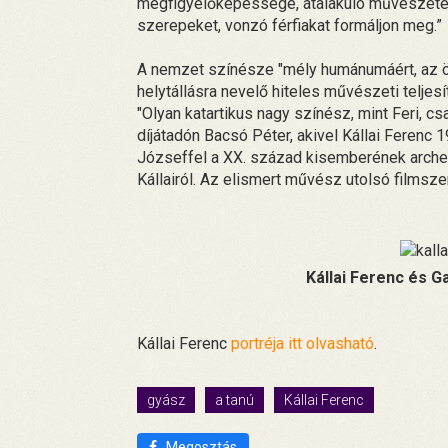
megfigyelőképessége, átalakuló művészete m
szerepeket, vonzó férfiakat formáljon meg.”
A nemzet színésze "mély humánumáért, az ö
helytállásra nevelő hiteles művészeti telje
"Olyan katartikus nagy színész, mint Feri, c
díjátadón Bacsó Péter, akivel Kállai Ferenc 
Józseffel a XX. század kisemberének archet
Kállairól. Az elismert művész utolsó filmsz
Kállai Ferenc és 
Kállai Ferenc
portréja itt olvasható
.
gyász
a tanú
Kállai Ferenc
Megosztás