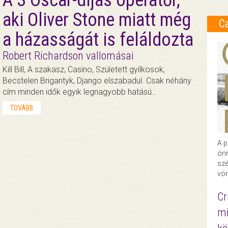
aki Oliver Stone miatt még
C
a házasságát is feláldozta
Robert Richardson vallomásai
Kill Bill, A szakasz, Casino, Született gyilkosok,
Becstelen Brigantyk, Django elszabadul. Csak néhány
cím minden idők egyik legnagyobb hatású…
TOVÁBB
A p
önr
szé
vör
Cr
mi