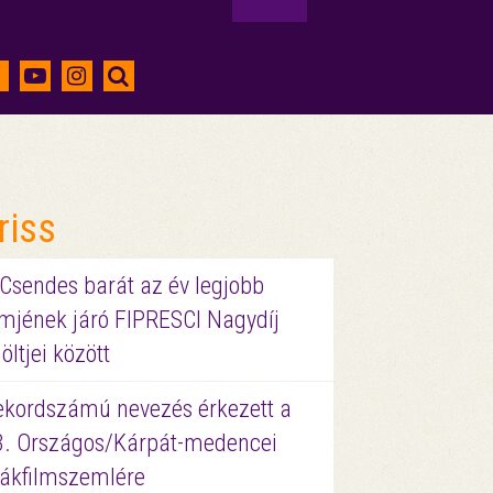
riss
 Csendes barát az év legjobb
lmjének járó FIPRESCI Nagydíj
löltjei között
ekordszámú nevezés érkezett a
3. Országos/Kárpát-medencei
iákfilmszemlére