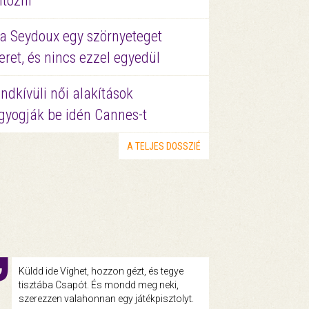
ltözni
a Seydoux egy szörnyeteget
eret, és nincs ezzel egyedül
ndkívüli női alakítások
gyogják be idén Cannes-t
A TELJES DOSSZIÉ
Küldd ide Víghet, hozzon gézt, és tegye
tisztába Csapót. És mondd meg neki,
szerezzen valahonnan egy játékpisztolyt.