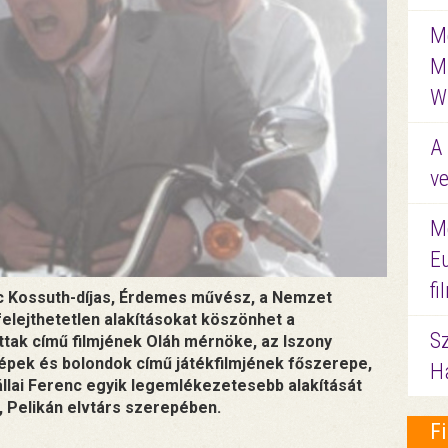
Me
M
W
A 
ve
M
E
f
nc Kossuth-díjas, Érdemes művész, a Nemzet
elejthetetlen alakításokat köszönhet a
S
tak című filmjének Oláh mérnöke, az Iszony
zépek és bolondok című játékfilmjének főszerepe,
Ha
állai Ferenc egyik legemlékezetesebb alakítását
, Pelikán elvtárs szerepében.
F