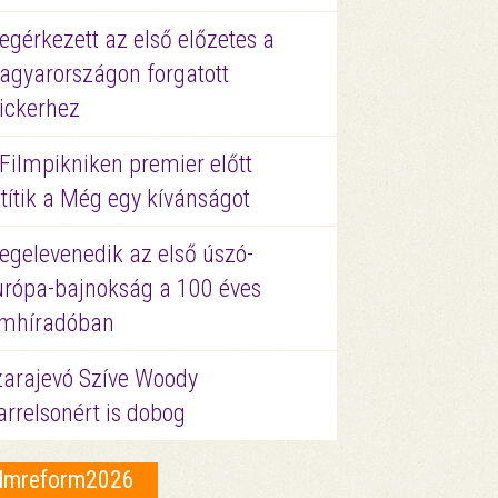
gérkezett az első előzetes a
agyarországon forgatott
ickerhez
Filmpikniken premier előtt
títik a Még egy kívánságot
egelevenedik az első úszó-
urópa-bajnokság a 100 éves
ilmhíradóban
zarajevó Szíve Woody
rrelsonért is dobog
ilmreform2026