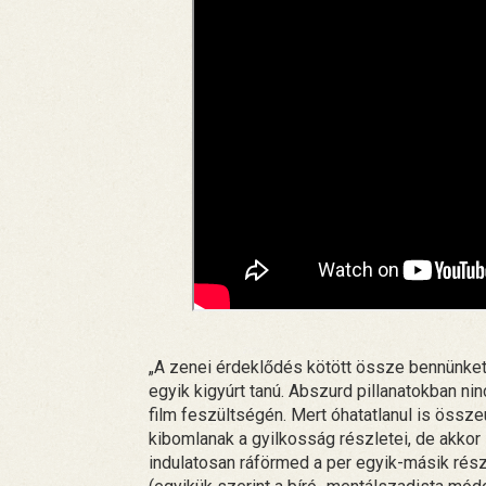
„A zenei érdeklődés kötött össze bennünket”
egyik kigyúrt tanú. Abszurd pillanatokban ni
film feszültségén. Mert óhatatlanul is öss
kibomlanak a gyilkosság részletei, de akkor 
indulatosan ráförmed a per egyik-másik rés