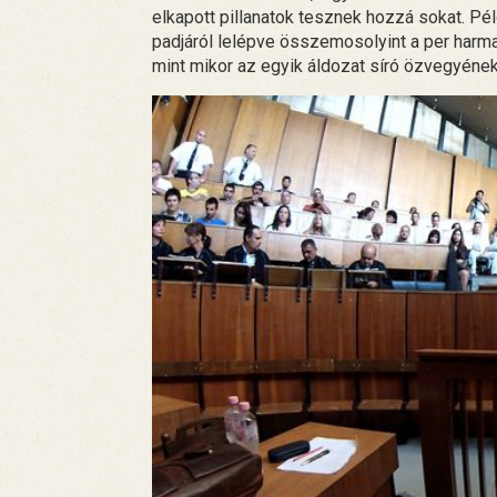
elkapott pillanatok tesznek hozzá sokat. Pé
padjáról lelépve összemosolyint a per harma
mint mikor az egyik áldozat síró özvegyének