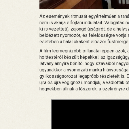
Az események ritmusát egyértelműen a tanács
nem is akarja elfojtani indulatait. Válogatás n
ki is vezetteti), zajongó újságírót, de a hel
beidézett nyomozót, és felelősségre vonja a 
esetében a halál okaként először füstmérgez
A film legmegrázóbb pillanatai éppen azok
holttestéről készült képekkel; az igazságügy
látvány annyira bénító, hogy szavaiból nagyo
ugyanakkor a nyomozati munka hiányosságai mi
gyilkosságsorozat legapróbb részleteit is. Ehh
újra és újra végignézi, mondjuk, a vádlottak 
hegyekben állnak a lőszerek, a szekrényre do