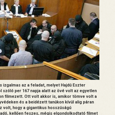
s izgalmas az a feladat, melyet Hajdú Eszter
 szóló per 167 napja alatt az övé volt az egyetlen
 filmezett. Ott volt akkor is, amikor tömve volt a
yvédeken és a beidézett tanúkon kívül alig páran
z volt, hogy a gigantikus hosszúságú
dó, kellően feszes, mégis elgondolkodtató filmet