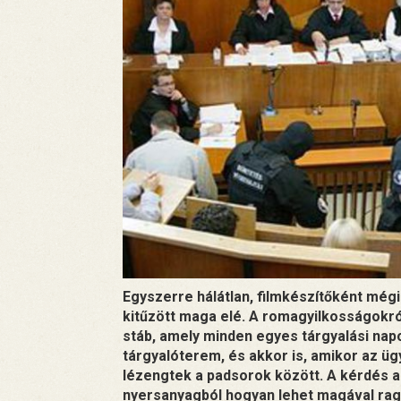
Egyszerre hálátlan, filmkészítőként mégi
kitűzött maga elé. A romagyilkosságokról
stáb, amely minden egyes tárgyalási napon
tárgyalóterem, és akkor is, amikor az üg
lézengtek a padsorok között. A kérdés a
nyersanyagból hogyan lehet magával raga