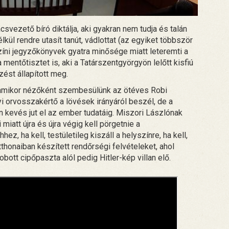
vezető bíró diktálja, aki gyakran nem tudja és talán
élkül rendre utasít tanút, vádlottat (az egyiket többször
yszíni jegyzőkönyvek gyatra minősége miatt leteremti a
mentőtisztet is, aki a Tatárszentgyörgyön lelőtt kisfiú
ést állapított meg.
, amikor nézőként szembesülünk az ötéves Robi
i orvosszakértő a lövések irányáról beszél, de a
n kevés jut el az ember tudatáig. Miszori Lászlónak
att újra és újra végig kell pörgetnie a
ez, ha kell, testületileg kiszáll a helyszínre, ha kell,
otthonaiban készített rendőrségi felvételeket, ahol
bott cipőpaszta alól pedig Hitler-kép villan elő.