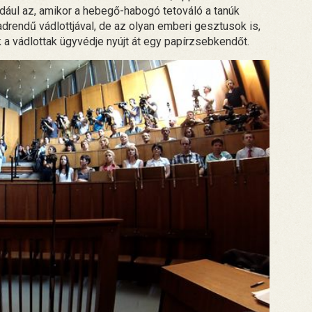
ldául az, amikor a hebegő-habogó tetováló a tanúk
drendű vádlottjával, de az olyan emberi gesztusok is,
 a vádlottak ügyvédje nyújt át egy papírzsebkendőt.