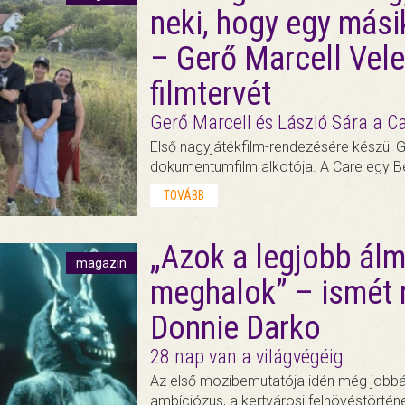
neki, hogy egy mási
– Gerő Marcell Vele
filmtervét
Gerő Marcell és László Sára a Ca
Első nagyjátékfilm-rendezésére készül G
dokumentumfilm alkotója. A Care egy Ber
TOVÁBB
„Azok a legjobb ál
magazin
meghalok” – ismét 
Donnie Darko
28 nap van a világvégéig
Az első mozibemutatója idén még jobbár
ambíciózus, a kertvárosi felnövéstörténe