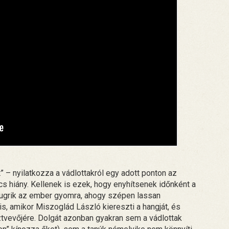
 – nyilatkozza a vádlottakról egy adott ponton az
ncs hiány. Kellenek is ezek, hogy enyhítsenek időnként a
zeugrik az ember gyomra, ahogy szépen lassan
is, amikor Miszoglád László kiereszti a hangját, és
ztvevőjére. Dolgát azonban gyakran sem a vádlottak