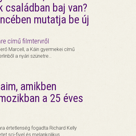
k családban baj van?
ncében mutatja be új
re című filmtervről
erő Marcell, a Káin gyermekei című
linből a nyári szünetre…
maim, amikben
mozikban a 25 éves
a értetlenség fogadta Richard Kelly
tet sci-fivel és melankolikus…