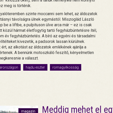
on” kínozza őket), sem a tanúk némelyike nem könnyíti
z meg is történik.
árgyalóteremben szinte moccanni sem lehet, az áldozatok
újtásnyi távolságra ülnek egymástól. Miszoglád László
p be a liftbe, a pulpituson ülve arca már – ez is csak
 közül hármat életfogytig tartó fegyházbüntetésre ítél,
om év fegyházbüntetés. A bíró az egyéni és társadalmi
lítélteket kivezetik, a padsorok lassan kiürülnek.
et ért, az alkotást az áldozatok emlékének ajánlja a
értenek. A bennünk motoszkáló feszítő, kényelmetlen
egkeresnie a választ.
yarországon
hajdu eszter
romagyilkosság
Meddig mehet el egy 
magazin