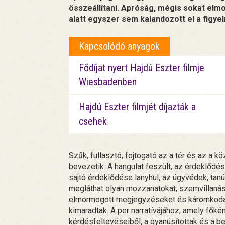
összeállítani. Apróság, mégis sokat elm
alatt egyszer sem kalandozott el a figy
Kapcsolódó anyagok
Fődíjat nyert Hajdú Eszter filmje
Wiesbadenben
Hajdú Eszter filmjét díjazták a
csehek
Szűk, fullasztó, fojtogató az a tér és az a 
bevezetik. A hangulat feszült, az érdeklődés
sajtó érdeklődése lanyhul, az ügyvédek, tanú
megláthat olyan mozzanatokat, szemvillanáso
elmormogott megjegyzéseket és káromkodáso
kimaradtak. A per narratívájához, amely főké
kérdésfeltevéseiből, a gyanúsítottak és a b