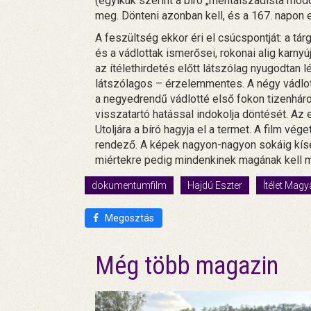
(egyikük szerint a bíró „mentálszadista mód
meg. Dönteni azonban kell, és a 167. napon e
A feszültség ekkor éri el csúcspontját: a t
és a vádlottak ismerősei, rokonai alig karny
az ítélethirdetés előtt látszólag nyugodtan lé
látszólagos – érzelemmentes. A négy vádlott
a negyedrendű vádlotté első fokon tizenhár
visszatartó hatással indokolja döntését. Az e
Utoljára a bíró hagyja el a termet. A film vég
rendező. A képek nagyon-nagyon sokáig kís
miértekre pedig mindenkinek magának kell m
dokumentumfilm
Hajdú Eszter
Ítélet Mag
Megosztás
Még több magazin