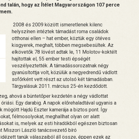
ond talán, hogy az Ítélet Magyarországon 107 perce
elmem.
2008 és 2009 között ismeretlenek kilenc
helyszínen intéztek támadást roma családok
otthonai ellen – hat ember, köztük egy ötéves
kisgyerek, meghalt, többen megsebesültek. Az
elkövetők 78 lövést adtak le, 11 Molotov-koktélt
hajítottak el, 55 ember testi épségét
veszélyeztették. A támadássorozatnak négy
gyanúsítottja volt, közülük a negyedrendű vádlott
sofőrként vett részt az utolsó két támadásban.
Tárgyalásuk 2011. március 25-én kezdődött.
közeg, ahová a büntetőper kezdetén a négy vádlottat
 óriási. Egy darabig. A napok előrehaladtával ugyanis a
k mögött Hajdú Eszter kamerája a biztos pont. Így
kat, félmosolyokat, meghallhat olyan orr alatt
kat is, melyek az esti híradókból egészen biztosan
nt Miszori László tanácsvezető bíró
eidézett tanúk válaszaiból áll össze, éppen ezek az