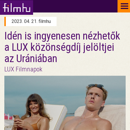
To
na
2023. 04. 21. filmhu
Idén is ingyenesen nézhetők
a LUX közönségdíj jelöltjei
az Urániában
LUX Filmnapok