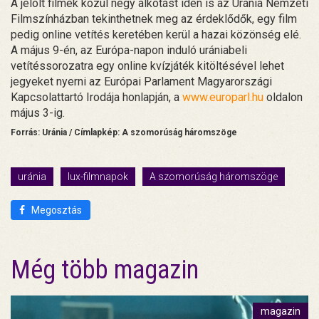
A jelölt filmek közül négy alkotást idén is az Uránia Nemzeti
Filmszínházban tekinthetnek meg az érdeklődők, egy film
pedig online vetítés keretében kerül a hazai közönség elé.
A május 9-én, az Európa-napon induló urániabeli
vetítéssorozatra egy online kvízjáték kitöltésével lehet
jegyeket nyerni az Európai Parlament Magyarországi
Kapcsolattartó Irodája honlapján, a
www.europarl.hu
oldalon
május 3-ig.
Forrás: Uránia / Címlapkép: A szomorúság háromszöge
uránia
lux-filmnapok
A szomorúság háromszöge
Megosztás
Még több magazin
magazin