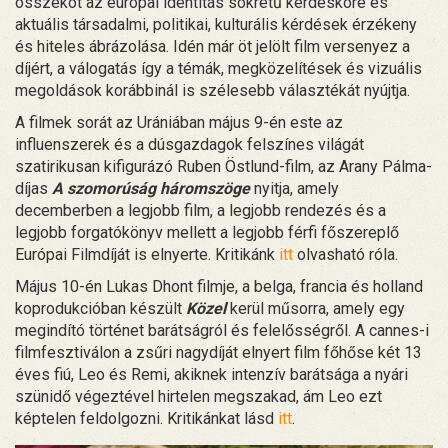
összeköt az európai identitás sokrétű kérdésköre és
aktuális társadalmi, politikai, kulturális kérdések érzékeny
és hiteles ábrázolása. Idén már öt jelölt film versenyez a
díjért, a válogatás így a témák, megközelítések és vizuális
megoldások korábbinál is szélesebb választékát nyújtja.
A filmek sorát az Urániában május 9-én este az
influenszerek és a dúsgazdagok felszínes világát
szatirikusan kifigurázó Ruben Östlund-film, az Arany Pálma-
díjas
A szomorúság háromszöge
nyitja, amely
decemberben a legjobb film, a legjobb rendezés és a
legjobb forgatókönyv mellett a legjobb férfi főszereplő
Európai Filmdíját is elnyerte. Kritikánk
itt
olvasható róla.
Május 10-én Lukas Dhont filmje, a belga, francia és holland
koprodukcióban készült
Közel
kerül műsorra, amely egy
megindító történet barátságról és felelősségről. A cannes-i
filmfesztiválon a zsűri nagydíját elnyert film főhőse két 13
éves fiú, Leo és Remi, akiknek intenzív barátsága a nyári
szünidő végeztével hirtelen megszakad, ám Leo ezt
képtelen feldolgozni. Kritikánkat lásd
itt
.