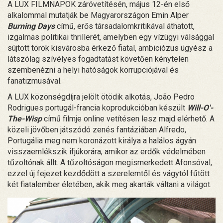
A LUX FILMNAPOK záróvetítésén, május 12-én első
alkalommal mutatják be Magyarországon Emin Alper
Burning Days
című, erős társadalomkritikával áthatott,
izgalmas politikai thrillerét, amelyben egy vízügyi válsággal
sújtott török kisvárosba érkező fiatal, ambiciózus ügyész a
látszólag szívélyes fogadtatást követően kénytelen
szembenézni a helyi hatóságok korrupciójával és
fanatizmusával.
A LUX közönségdíjra jelölt ötödik alkotás, João Pedro
Rodrigues portugál-francia koprodukcióban készült
Will-O'-
The-Wisp
című filmje online vetítésen lesz majd elérhető. A
közeli jövőben játszódó zenés fantáziában Alfredo,
Portugália meg nem koronázott királya a halálos ágyán
visszaemlékszik ifjúkorára, amikor az erdők védelmében
tűzoltónak állt. A tűzoltóságon megismerkedett Afonsóval,
ezzel új fejezet kezdődött a szerelemtől és vágytól fűtött
két fiatalember életében, akik meg akarták váltani a világot.