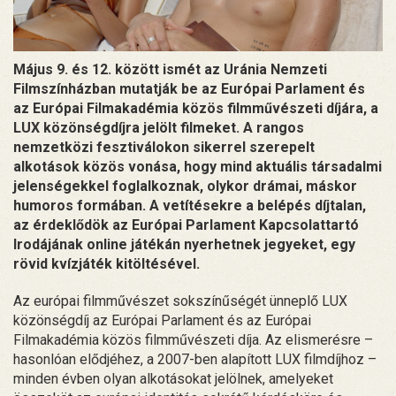
Május 9. és 12. között ismét az Uránia Nemzeti
Filmszínházban mutatják be az Európai Parlament és
az Európai Filmakadémia közös filmművészeti díjára, a
LUX közönségdíjra jelölt filmeket. A rangos
nemzetközi fesztiválokon sikerrel szerepelt
alkotások közös vonása, hogy mind aktuális társadalmi
jelenségekkel foglalkoznak, olykor drámai, máskor
humoros formában. A vetítésekre a belépés díjtalan,
az érdeklődök az Európai Parlament Kapcsolattartó
Irodájának online játékán nyerhetnek jegyeket, egy
rövid kvízjáték kitöltésével.
Az európai filmművészet sokszínűségét ünneplő LUX
közönségdíj az Európai Parlament és az Európai
Filmakadémia közös filmművészeti díja. Az elismerésre –
hasonlóan elődjéhez, a 2007-ben alapított LUX filmdíjhoz –
minden évben olyan alkotásokat jelölnek, amelyeket