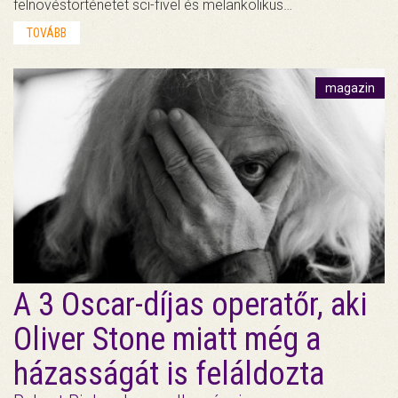
felnövéstörténetet sci-fivel és melankolikus…
TOVÁBB
magazin
A 3 Oscar-díjas operatőr, aki
Oliver Stone miatt még a
házasságát is feláldozta