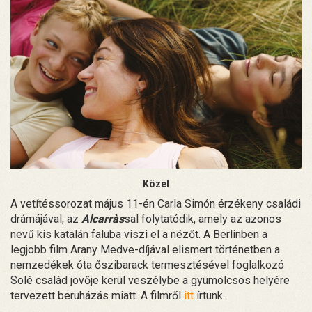
Közel
A vetítéssorozat május 11-én Carla Simón érzékeny családi
drámájával, az
Alcarràs
sal folytatódik, amely az azonos
nevű kis katalán faluba viszi el a nézőt. A Berlinben a
legjobb film Arany Medve-díjával elismert történetben a
nemzedékek óta őszibarack termesztésével foglalkozó
Solé család jövője kerül veszélybe a gyümölcsös helyére
tervezett beruházás miatt. A filmről
itt
írtunk.