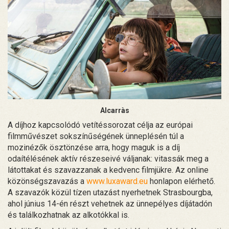
Alcarràs
A díjhoz kapcsolódó vetítéssorozat célja az európai
filmművészet sokszínűségének ünneplésén túl a
mozinézők ösztönzése arra, hogy maguk is a díj
odaítélésének aktív részeseivé váljanak: vitassák meg a
látottakat és szavazzanak a kedvenc filmjükre. Az online
közönségszavazás a
www.luxaward.eu
honlapon elérhető.
A szavazók közül tízen utazást nyerhetnek Strasbourgba,
ahol június 14-én részt vehetnek az ünnepélyes díjátadón
és találkozhatnak az alkotókkal is.