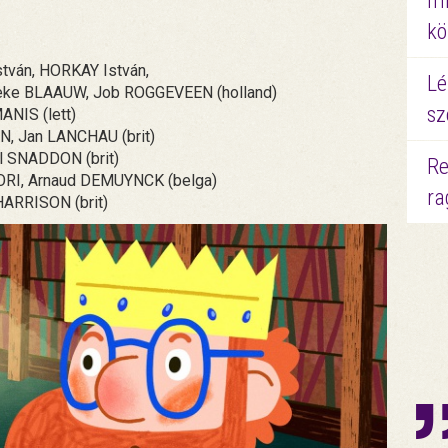
mi
kö
tván, HORKAY István,
Lé
eke BLAAUW, Job ROGGEVEEN (holland)
sz
NIS (lett)
, Jan LANCHAU (brit)
l SNADDON (brit)
Re
ORI, Arnaud DEMUYNCK (belga)
ra
ARRISON (brit)