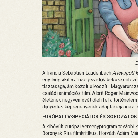
E
A francia Sébastien Laudenbach
A levágott 
egy lány, akit az ínséges idők beköszöntével
tisztasága, ám kezeit elveszíti. Magyarors
családi animációs film. A brit Roger Mainwo
életének negyven évét öleli fel a történele
díjnyertes képregényének adaptációja igaz t
EURÓPAI TV-SPECIÁLOK ÉS SOROZATOK
A kibővült európai versenyprogram további k
Boronyák Rita filmkritikus, Horváth Ádám M