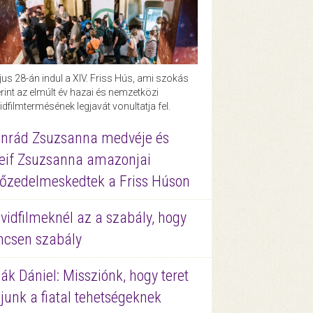
us 28-án indul a XIV. Friss Hús, ami szokás
rint az elmúlt év hazai és nemzetközi
idfilmtermésének legjavát vonultatja fel.
nrád Zsuzsanna medvéje és
eif Zsuzsanna amazonjai
őzedelmeskedtek a Friss Húson
vidfilmeknél az a szabály, hogy
ncsen szabály
ák Dániel: Missziónk, hogy teret
junk a fiatal tehetségeknek