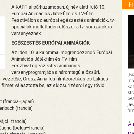
F
A KAFF-al párhuzamosan, új név alatt futó 10.
Európai Animációs Játékfilm és TV-film
Fesztiválon az európai egészestés animációk, tv-
speciálok mellett idén először a tv-sorozatok is
versenyeznek.
EGÉSZESTÉS EURÓPAI ANIMÁCIÓK
Az idén 10. alkalommal megrendezendő Európai
Animációs Játékfilm és TV-film
Fesztivál egészestés animációs
versenyprogramjába a háromtagú előzsűri,
„Bi
i vezetője, Orosz Anna Ida filmteoretikus és Lukács
műk
filmet választotta be, az előzsűrizésről egy rövid
köz
str
bes
 (francia–japán)
ja
nbach (francia)
fil
ájci–francia)
A 
 Gagno (belga–francia)
me