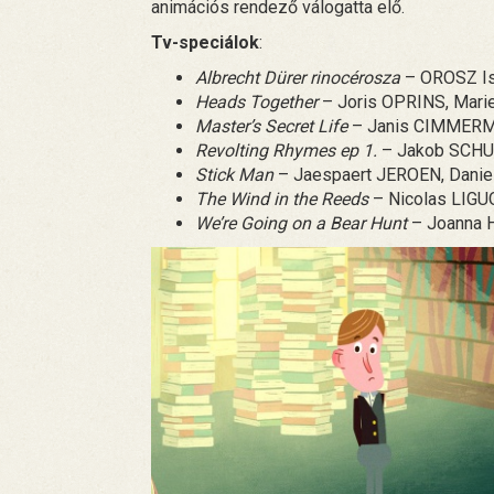
animációs rendező válogatta elő.
Tv-speciálok
:
Albrecht Dürer rinocérosza
– OROSZ Is
Heads Together
– Joris OPRINS, Mari
Master’s Secret Life
– Janis CIMMERMA
Revolting Rhymes ep 1.
– Jakob SCHUN
Stick Man
– Jaespaert JEROEN, Danie
The Wind in the Reeds
– Nicolas LIGU
We’re Going on a Bear Hunt
– Joanna H