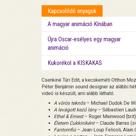
Kapcsolódó anyagok
A magyar animáció Kínában
Újra Oscar-esélyes egy magyar
animáció
Kukorékol a KISKAKAS
Csenkiné Túri Edit, a kecskeméti Otthon Moz
Péter Benjámin sound designer az alábbi hét 
videó is készült, ami alább látható.
A vörös teknős
– Michael Dudok De Wit
A levágott kezű lány
– Sébastien Laude
Ethel & Ernest
– Roger Mainwood (brit)
Életem Cukkiniként
– Claude Barras (sv
Fantomfiú
– Jean-Loup Felicoli, Alain