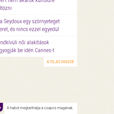
ért nem akarok külföldre
ltözni
a Seydoux egy szörnyeteget
eret, és nincs ezzel egyedül
ndkívüli női alakítások
gyogják be idén Cannes-t
A TELJES DOSSZIÉ
A habot megtarthatja a csapos magának.