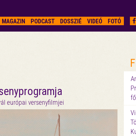
MAGAZIN
PODCAST
DOSSZIÉ
VIDEÓ
FOTÓ
F
A
P
rsenyprogramja
fő
l európai versenyfilmjei
Vi
Tö
K