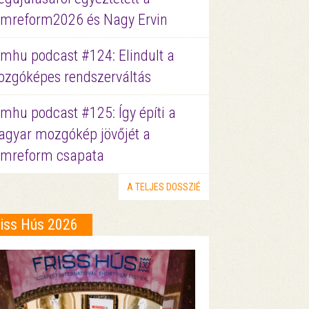
lmreform2026 és Nagy Ervin
lmhu podcast #124: Elindult a
zgóképes rendszerváltás
lmhu podcast #125: Így építi a
gyar mozgókép jövőjét a
lmreform csapata
A TELJES DOSSZIÉ
riss Hús 2026