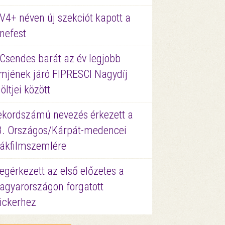
V4+ néven új szekciót kapott a
nefest
 Csendes barát az év legjobb
lmjének járó FIPRESCI Nagydíj
löltjei között
ekordszámú nevezés érkezett a
3. Országos/Kárpát-medencei
iákfilmszemlére
gérkezett az első előzetes a
agyarországon forgatott
ickerhez