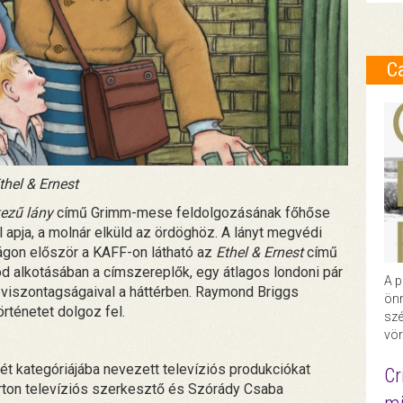
C
thel & Ernest
kezű lány
című Grimm-mese feldolgozásának főhőse
 apja, a molnár elküld az ördöghöz. A lányt megvédi
zágon először a KAFF-on látható az
Ethel & Ernest
című
od alkotásában a címszereplők, egy átlagos londoni pár
A p
m viszontagságaival a háttérben. Raymond Briggs
önr
örténetet dolgoz fel.
szé
vör
ét kategóriájába nevezett televíziós produkciókat
Cr
árton televíziós szerkesztő és Szórády Csaba