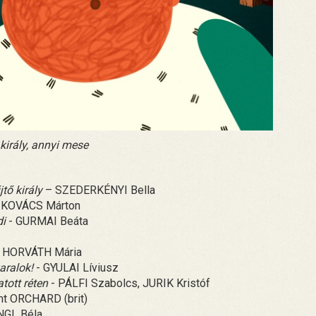
király, annyi mese
tő király
– SZEDERKÉNYI Bella
 KOVÁCS Márton
di
- GURMAI Beáta
 HORVÁTH Mária
aralok!
- GYULAI Líviusz
tott réten
- PÁLFI Szabolcs, JURIK Kristóf
nt ORCHARD (brit)
INGL Béla