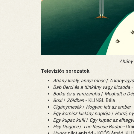
Ahány 
Televíziós sorozatok
:
Ahány király, annyi mese
/
A könyvgyűj
Bab Berci és a tünkány vagy kicsoda
-
Borka és a varázsruha
/
Meghalt a Dé
Boxi
/
Zöldben
- KLINGL Béla
Cigánymesék
/
Hogyan lett az ember
-
Egy komisz kislány naplója
/
Hurrá, ny
Egy kupac kufli
/
Egy kupac az elhagya
Hey Duggee
/
The Rescue Badge
- Gra
Hunor
, pilot epizód - KOÓS Árpád, KL