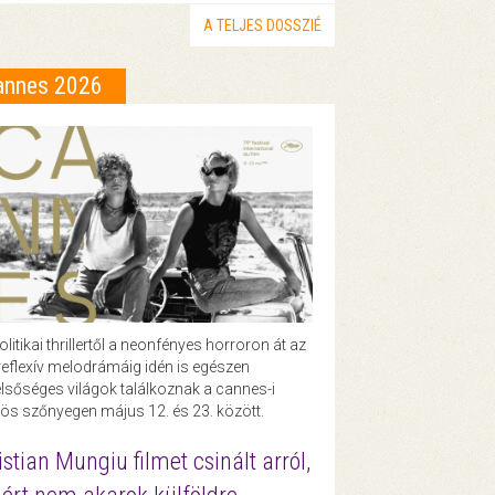
A TELJES DOSSZIÉ
annes 2026
olitikai thrillertől a neonfényes horroron át az
eflexív melodrámáig idén is egészen
lsőséges világok találkoznak a cannes-i
ös szőnyegen május 12. és 23. között.
istian Mungiu filmet csinált arról,