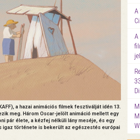
A 
Ci
A
fi
je
R
3
D
Me
FF), a hazai animációs filmek fesztiválját idén 13.
dezik meg. Három Oscar-jelölt animáció mellett egy
M
ni pár élete, a kézfej nélküli lány meséje, és egy
W
 igaz története is bekerült az egészestés európai