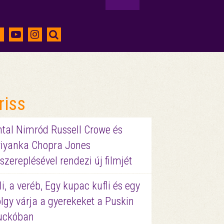
riss
ntal Nimród Russell Crowe és
riyanka Chopra Jones
szereplésével rendezi új filmjét
li, a veréb, Egy kupac kufli és egy
lgy várja a gyerekeket a Puskin
uckóban