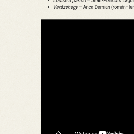
Louise a parton
– Jean-Francois Laguio
Varázshegy
– Anca Damian (román–len