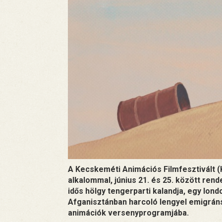
A Kecskeméti Animációs Filmfesztivált (KA
alkalommal, június 21. és 25. között ren
idős hölgy tengerparti kalandja, egy londo
Afganisztánban harcoló lengyel emigráns
animációk versenyprogramjába.