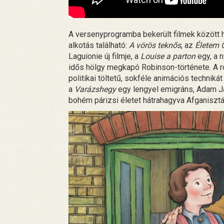
A versenyprogramba bekerült filmek között há
alkotás található:
A vörös teknős
, az
Életem 
Laguionie új filmje, a
Louise a parton
egy, a 
idős hölgy megkapó Robinson-története. A r
politikai töltetű, sokféle animációs technikát
a
Varázshegy
egy lengyel emigráns, Adam Ja
bohém párizsi életet hátrahagyva Afganiszt