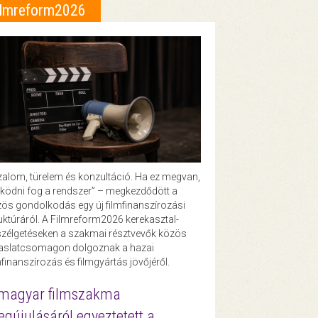
ilmreform2026
zalom, türelem és konzultáció. Ha ez megvan,
ödni fog a rendszer” – megkezdődött a
ös gondolkodás egy új filmfinanszírozási
uktúráról. A Filmreform2026 kerekasztal-
zélgetéseken a szakmai résztvevők közös
vaslatcsomagon dolgoznak a hazai
mfinanszírozás és filmgyártás jövőjéről.
magyar filmszakma
gújulásáról egyeztetett a