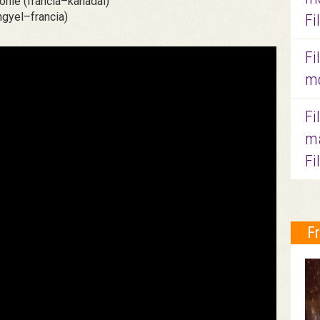
nie (francia–kanadai)
gyel–francia)
Fi
Fi
mo
Fi
ma
Fi
F