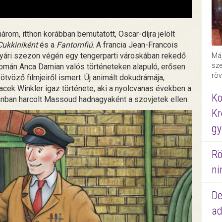
rom, itthon korábban bemutatott, Oscar-díjra jelölt
Cukkiniként
és a
Fantomfiú
. A francia Jean-Francois
nyári szezon végén egy tengerparti városkában rekedő
Máj
sze
omán Anca Damian valós történeteken alapuló, erősen
röv
 ötvöző filmjeiről ismert. Új animált dokudrámája,
cek Winkler igaz története, aki a nyolcvanas években a
Ko
ánban harcolt Massoud hadnagyaként a szovjetek ellen.
Kr
gy
Rö
ni
De
ad