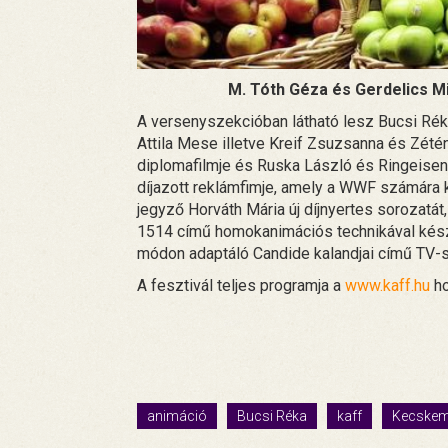
M. Tóth Géza és Gerdelics M
A versenyszekcióban látható lesz Bucsi Réka
Attila Mese illetve Kreif Zsuzsanna és Zété
diplomafilmje és Ruska László és Ringeisen
díjazott reklámfimje, amely a WWF számára 
jegyző Horváth Mária új díjnyertes sorozat
1514 című homokanimációs technikával készül
módon adaptáló Candide kalandjai című TV-s
A fesztivál teljes programja a
www.kaff.hu
ho
animáció
Bucsi Réka
kaff
Kecskem