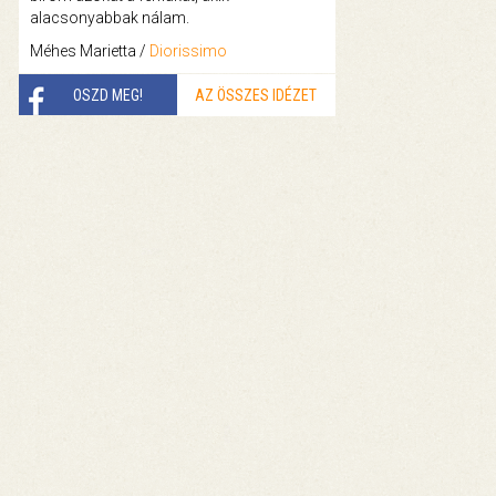
alacsonyabbak nálam.
Méhes Marietta /
Diorissimo
OSZD MEG!
AZ ÖSSZES IDÉZET