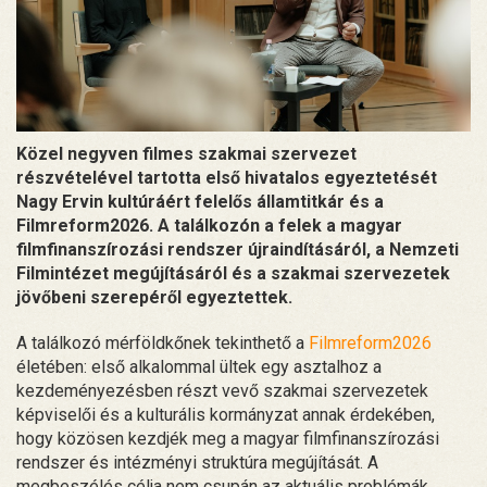
Közel negyven filmes szakmai szervezet
részvételével tartotta első hivatalos egyeztetését
Nagy Ervin kultúráért felelős államtitkár és a
Filmreform2026. A találkozón a felek a magyar
filmfinanszírozási rendszer újraindításáról, a Nemzeti
Filmintézet megújításáról és a szakmai szervezetek
jövőbeni szerepéről egyeztettek.
A találkozó mérföldkőnek tekinthető a
Filmreform2026
életében: első alkalommal ültek egy asztalhoz a
kezdeményezésben részt vevő szakmai szervezetek
képviselői és a kulturális kormányzat annak érdekében,
hogy közösen kezdjék meg a magyar filmfinanszírozási
rendszer és intézményi struktúra megújítását. A
megbeszélés célja nem csupán az aktuális problémák