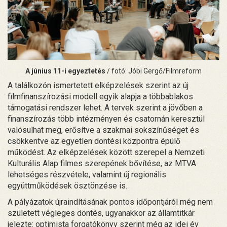
A június 11-i egyeztetés
/ fotó: Jóbi Gergő/Filmreform
A találkozón ismertetett elképzelések szerint az új
filmfinanszírozási modell egyik alapja a többablakos
támogatási rendszer lehet. A tervek szerint a jövőben a
finanszírozás több intézményen és csatornán keresztül
valósulhat meg, erősítve a szakmai sokszínűséget és
csökkentve az egyetlen döntési központra épülő
működést. Az elképzelések között szerepel a Nemzeti
Kulturális Alap filmes szerepének bővítése, az MTVA
lehetséges részvétele, valamint új regionális
együttműködések ösztönzése is.
A pályázatok újraindításának pontos időpontjáról még nem
született végleges döntés, ugyanakkor az államtitkár
jelezte: optimista forgatókönyv szerint még az idei év