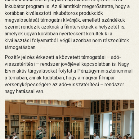
Inkubátor program is. Az államtitkár megerősítette, hogy a
korábban kiválasztott inkubátoros produkciók
megvalósulását támogatni kívánják, emellett szándékuk
szerint rendezik azoknak a filmterveknek a helyzetét is,
amelyek ugyan korábban nyertesként kerültek ki a
kiválasztási folyamatból, végül azonban nem részesültek
támogatásban.
Pozitív jelzés érkezett a közvetett támogatási – adó-
visszatérítési – rendszer jövőjével kapcsolatban is. Nagy
Ervin aktív tárgyalásokat folytat a Pénzügyminisztériummal
a témában, annak tudatában, hogy a magyar filmipar
versenyképességére az adó-visszatérítési – rendszer
nagy hatással van.