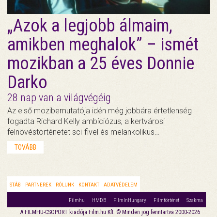
„Azok a legjobb álmaim,
amikben meghalok” – ismét
mozikban a 25 éves Donnie
Darko
28 nap van a világvégéig
Az első mozibemutatója idén még jobbára értetlenség
fogadta Richard Kelly ambíciózus, a kertvárosi
felnövéstörténetet sci-fivel és melankolikus…
TOVÁBB
STÁB
PARTNEREK
RÓLUNK
KONTAKT
ADATVÉDELEM
Filmhu
HMDB
FilmInHungary
Filmtörténet
Szakma
A FILMHU-CSOPORT kiadója Film.hu Kft. © Minden jog fenntartva 2000-2026