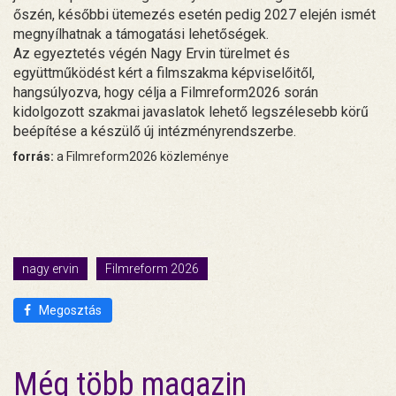
őszén, későbbi ütemezés esetén pedig 2027 elején ismét
megnyílhatnak a támogatási lehetőségek.
Az egyeztetés végén Nagy Ervin türelmet és
együttműködést kért a filmszakma képviselőitől,
hangsúlyozva, hogy célja a Filmreform2026 során
kidolgozott szakmai javaslatok lehető legszélesebb körű
beépítése a készülő új intézményrendszerbe.
forrás:
a Filmreform2026 közleménye
nagy ervin
Filmreform 2026
Megosztás
Még több magazin