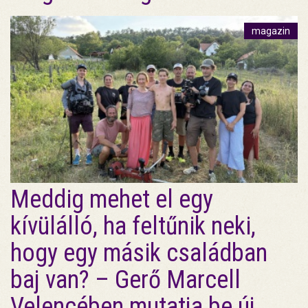
magazin
Meddig mehet el egy
kívülálló, ha feltűnik neki,
hogy egy másik családban
baj van? – Gerő Marcell
Velencében mutatja be új