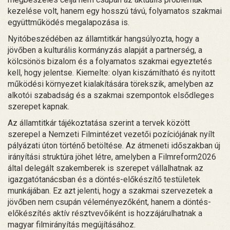
kezelése volt, hanem egy hosszú távú, folyamatos szakmai
együttműködés megalapozása is.
Nyitóbeszédében az államtitkár hangsúlyozta, hogy a
jövőben a kulturális kormányzás alapját a partnerség, a
kölcsönös bizalom és a folyamatos szakmai egyeztetés
kell, hogy jelentse. Kiemelte: olyan kiszámítható és nyitott
működési környezet kialakítására törekszik, amelyben az
alkotói szabadság és a szakmai szempontok elsődleges
szerepet kapnak.
Az államtitkár tájékoztatása szerint a tervek között
szerepel a Nemzeti Filmintézet vezetői pozíciójának nyílt
pályázati úton történő betöltése. Az átmeneti időszakban új
irányítási struktúra jöhet létre, amelyben a Filmreform2026
által delegált szakemberek is szerepet vállalhatnak az
igazgatótanácsban és a döntés-előkészítő testületek
munkájában. Ez azt jelenti, hogy a szakmai szervezetek a
jövőben nem csupán véleményezőként, hanem a döntés-
előkészítés aktív résztvevőiként is hozzájárulhatnak a
magyar filmirányítás megújításához.