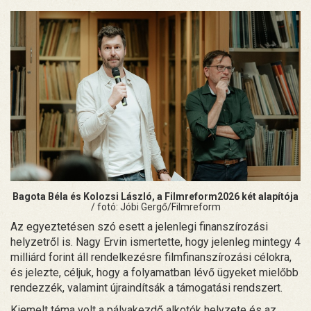
Bagota Béla és Kolozsi László, a Filmreform2026 két alapítója
/ fotó: Jóbi Gergő/Filmreform
Az egyeztetésen szó esett a jelenlegi finanszírozási
helyzetről is. Nagy Ervin ismertette, hogy jelenleg mintegy 4
milliárd forint áll rendelkezésre filmfinanszírozási célokra,
és jelezte, céljuk, hogy a folyamatban lévő ügyeket mielőbb
rendezzék, valamint újraindítsák a támogatási rendszert.
Kiemelt téma volt a pályakezdő alkotók helyzete és az