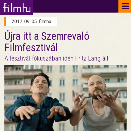
To
na
2017. 09. 05. filmhu
Újra itt a Szemrevaló
Filmfesztivál
A fesztivál fókuszában idén Fritz Lang áll