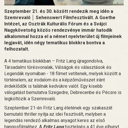
Szeptember 21. és 30. között rendezik meg idén a
Szemrevaló │ Sehenswert Filmfesztivált. A Goethe
Intézet, az Osztrák Kulturális Fórum és a Svájci
Nagykövetség közös rendezvénye immár hatodik
alkalommal hozza el a német nyelvterület új filmjeinek
legjavát, idén négy tematikus blokkra bontva a
felhozatalt.
A 4 tematikus blokkban – Fritz Lang újragondolva,
Társadalmi törésvonalak, Válságok és választások és
Legendák nyomában - 18 filmet vetítenek, melyek között a
történelem, az irodalom és a képzőművészet iránt
érdeklődők is találnak kedvükre valót. Egy kisebb
válogatást bemutatva Szegedre, Debrecenbe és Pécsre is
legköltözik a Szemrevaló.
Szeptember 21-én Fritz Lang életének egy szakaszát
bemutató thriller nyitja az idei fesztivált, melyben a
legendás rendező alkalmas anyagot keres az első
hangosfilmjéhez. A
Fritz Lang
tisztelgés a 41 éve elhunyt