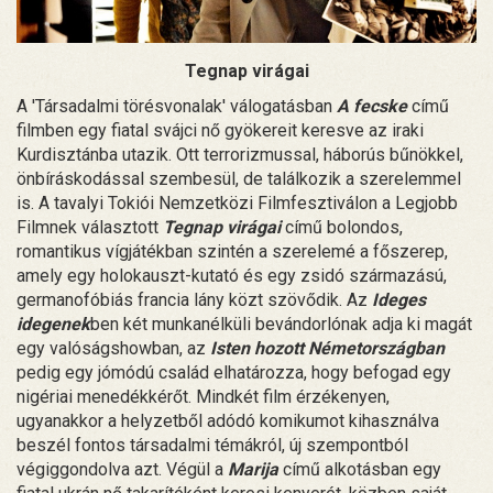
Tegnap virágai
A 'Társadalmi törésvonalak' válogatásban
A fecske
című
filmben egy fiatal svájci nő gyökereit keresve az iraki
Kurdisztánba utazik. Ott terrorizmussal, háborús bűnökkel,
önbíráskodással szembesül, de találkozik a szerelemmel
is. A tavalyi Tokiói Nemzetközi Filmfesztiválon a Legjobb
Filmnek választott
Tegnap virágai
című bolondos,
romantikus vígjátékban szintén a szerelemé a főszerep,
amely egy holokauszt-kutató és egy zsidó származású,
germanofóbiás francia lány közt szövődik. Az
Ideges
idegenek
ben két munkanélküli bevándorlónak adja ki magát
egy valóságshowban, az
Isten hozott Németországban
pedig egy jómódú család elhatározza, hogy befogad egy
nigériai menedékkérőt. Mindkét film érzékenyen,
ugyanakkor a helyzetből adódó komikumot kihasználva
beszél fontos társadalmi témákról, új szempontból
végiggondolva azt. Végül a
Marija
című alkotásban egy