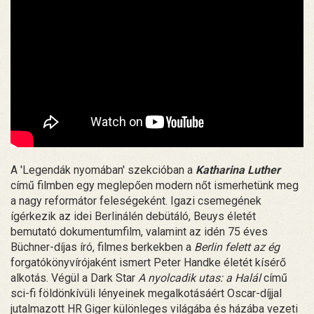
A 'Legendák nyomában' szekcióban a
Katharina Luther
című filmben egy meglepően modern nőt ismerhetünk meg
a nagy reformátor feleségeként. Igazi csemegének
ígérkezik az idei Berlinálén debütáló, Beuys életét
bemutató dokumentumfilm, valamint az idén 75 éves
Büchner-díjas író, filmes berkekben a
Berlin felett az ég
forgatókönyvírójaként ismert Peter Handke életét kísérő
alkotás. Végül a Dark Star
A nyolcadik utas: a Halál
című
sci-fi földönkívüli lényeinek megalkotásáért Oscar-díjjal
jutalmazott HR Giger különleges világába és házába vezeti