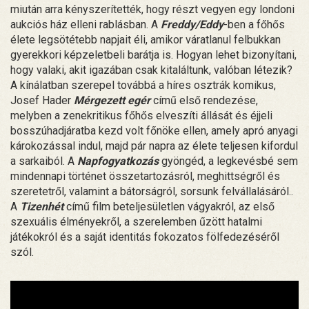
miután arra kényszerítették, hogy részt vegyen egy londoni
aukciós ház elleni rablásban. A
Freddy/Eddy
-ben a főhős
élete legsötétebb napjait éli, amikor váratlanul felbukkan
gyerekkori képzeletbeli barátja is. Hogyan lehet bizonyítani,
hogy valaki, akit igazában csak kitaláltunk, valóban létezik?
A kínálatban szerepel továbbá a híres osztrák komikus,
Josef Hader
Mérgezett egér
című első rendezése,
melyben a zenekritikus főhős elveszíti állását és éjjeli
bosszúhadjáratba kezd volt főnöke ellen, amely apró anyagi
károkozással indul, majd pár napra az élete teljesen kifordul
a sarkaiból. A
Napfogyatkozás
gyöngéd, a legkevésbé sem
mindennapi történet összetartozásról, meghittségről és
szeretetről, valamint a bátorságról, sorsunk felvállalásáról..
A
Tizenhét
című film beteljesületlen vágyakról, az első
szexuális élményekről, a szerelemben űzött hatalmi
játékokról és a saját identitás fokozatos fölfedezéséről
szól.