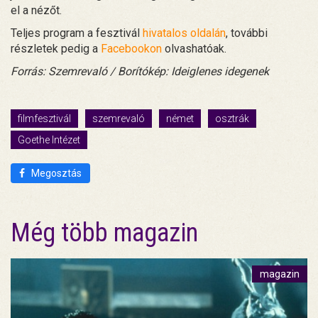
el a nézőt.
Teljes program a fesztivál
hivatalos oldalán
, további
részletek pedig a
Facebookon
olvashatóak.
Forrás: Szemrevaló / Borítókép: Ideiglenes idegenek
filmfesztivál
szemrevaló
német
osztrák
Goethe Intézet
Megosztás
Még több magazin
magazin