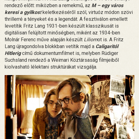
rendező előtt: miközben a remekmű, az
M – egy város
keresi a gyilkos
t
keletkezéséről szól, virtuóz módon szövi
thrillerré a tényeket és a legendát. A fesztiválon emellett
levetítik Fritz Lang 1931-ben készült klasszikusát is
digitálisan felújított minőségben, miként az 1934-ben
Molnár Ferenc műve alapján készült
Liliom
ot is. A Fritz
Lang újragondolva blokkban vetítik majd a
Caligaritól
Hitlerig
című dokumentumfilmet is, melyben Rüdiger
Suchsland rendező a Weimari Köztársaság filmjeiből
kiolvasható lélektani struktúrákat vizsgálja.