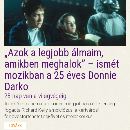
„Azok a legjobb álmaim,
amikben meghalok” – ismét
mozikban a 25 éves Donnie
Darko
28 nap van a világvégéig
Az első mozibemutatója idén még jobbára értetlenség
fogadta Richard Kelly ambíciózus, a kertvárosi
felnövéstörténetet sci-fivel és melankolikus…
TOVÁBB