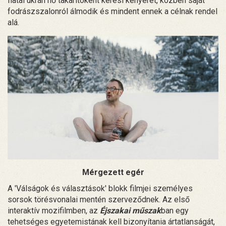
fiatal ukrán nő takarítóként keresi kenyerét, közben saját
fodrászszalonról álmodik és mindent ennek a célnak rendel
alá.
Mérgezett egér
A 'Válságok és választások' blokk filmjei személyes
sorsok törésvonalai mentén szerveződnek. Az első
interaktív mozifilmben, az
Éjszakai műszak
ban egy
tehetséges egyetemistának kell bizonyítania ártatlanságát,