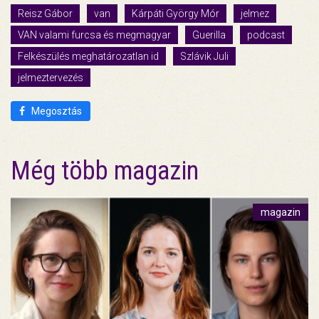
Reisz Gábor
van
Kárpáti György Mór
jelmez
VAN valami furcsa és megmagyar
Guerilla
podcast
Felkészülés meghatározatlan id
Szlávik Juli
jelmeztervezés
Megosztás
Még több magazin
magazin