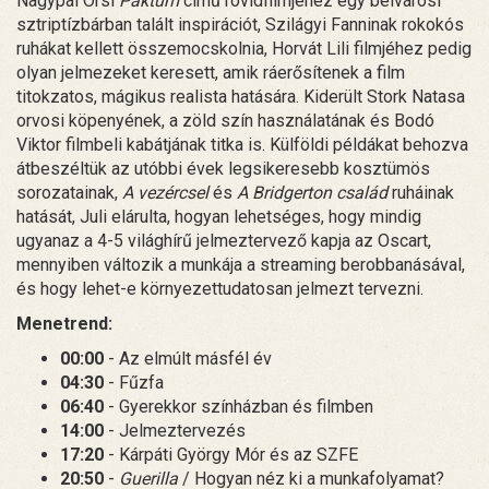
Nagypál Orsi
Paktum
című rövidfilmjéhez egy belvárosi
sztriptízbárban talált inspirációt, Szilágyi Fanninak rokokós
ruhákat kellett összemocskolnia, Horvát Lili filmjéhez pedig
olyan jelmezeket keresett, amik ráerősítenek a film
titokzatos, mágikus realista hatására. Kiderült Stork Natasa
orvosi köpenyének, a zöld szín használatának és Bodó
Viktor filmbeli kabátjának titka is. Külföldi példákat behozva
átbeszéltük az utóbbi évek legsikeresebb kosztümös
sorozatainak,
A vezércsel
és
A Bridgerton család
ruháinak
hatását, Juli elárulta, hogyan lehetséges, hogy mindig
ugyanaz a 4-5 világhírű jelmeztervező kapja az Oscart,
mennyiben változik a munkája a streaming berobbanásával,
és hogy lehet-e környezettudatosan jelmezt tervezni.
Menetrend:
00:00
- Az elmúlt másfél év
04:30
- Fűzfa
06:40
- Gyerekkor színházban és filmben
14:00
- Jelmeztervezés
17:20
- Kárpáti György Mór és az SZFE
20:50
-
Guerilla
/ Hogyan néz ki a munkafolyamat?