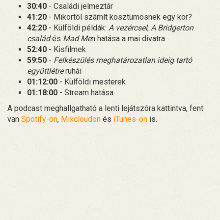
30:40
- Családi jelmeztár
41:20
- Mikortól számít kosztümösnek egy kor?
42:20
- Külföldi példák:
A vezércsel
,
A Bridgerton
család
és
Mad Me
n hatása a mai divatra
52:40
- Kisfilmek
59:50
-
Felkészülés meghatározatlan ideig tartó
együttlétre
ruhái
01:12:00
- Külföldi mesterek
01:18:00
- Stream hatása
A podcast meghallgatható a lenti lejátszóra kattintva, fent
van
Spotify-on
,
Mixcloudon
és
iTunes-on
is.