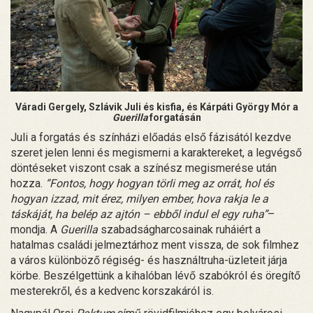
Váradi Gergely, Szlávik Juli és kisfia, és Kárpáti György Mór a
Guerilla
forgatásán
Juli a forgatás és színházi előadás első fázisától kezdve
szeret jelen lenni és megismerni a karaktereket, a legvégső
döntéseket viszont csak a színész megismerése után
hozza.
“Fontos, hogy hogyan törli meg az orrát, hol és
hogyan izzad, mit érez, milyen ember, hova rakja le a
táskáját, ha belép az ajtón – ebből indul el egy ruha”
–
mondja. A
Guerilla
szabadságharcosainak ruháiért a
hatalmas családi jelmeztárhoz ment vissza, de sok filmhez
a város különböző régiség- és használtruha-üzleteit járja
körbe. Beszélgettünk a kihalóban lévő szabókról és öregítő
mesterekről, és a kedvenc korszakáról is.