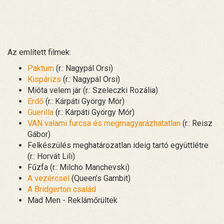
Az említett filmek:
Paktum
(r.: Nagypál Orsi)
Kispárizs
(r.: Nagypál Orsi)
Mióta velem jár (r.: Szeleczki Rozália)
Erdő
(r.: Kárpáti György Mór)
Guerilla
(r.: Kárpáti György Mór)
VAN valami furcsa és megmagyarázhatatlan
(r.: Reisz
Gábor)
Felkészülés meghatározatlan ideig tartó együttlétre
(r.: Horvát Lili)
Fűzfa (r.: Milcho Manchevski)
A vezércsel
(Queen’s Gambit)
A Bridgerton család
Mad Men - Reklámőrültek