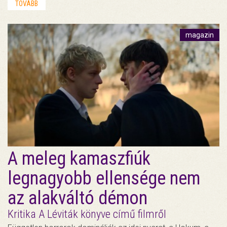
TOVÁBB
magazin
A meleg kamaszfiúk
legnagyobb ellensége nem
az alakváltó démon
Kritika A Léviták könyve című filmről