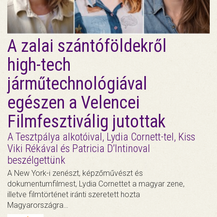
A zalai szántóföldekről
high-tech
járműtechnológiával
egészen a Velencei
Filmfesztiválig jutottak
A Tesztpálya alkotóival, Lydia Cornett-tel, Kiss
Viki Rékával és Patricia D’Intinoval
beszélgettünk
A New York-i zenészt, képzőművészt és
dokumentumfilmest, Lydia Cornettet a magyar zene,
illetve filmtörténet iránti szeretett hozta
Magyarországra…