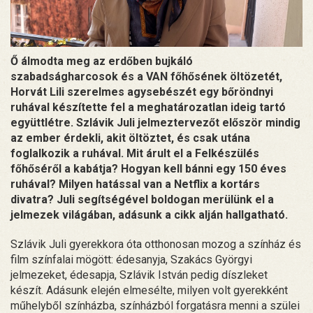
Ő álmodta meg az erdőben bujkáló
szabadságharcosok és a VAN főhősének öltözetét,
Horvát Lili szerelmes agysebészét egy bőröndnyi
ruhával készítette fel a meghatározatlan ideig tartó
együttlétre. Szlávik Juli jelmeztervezőt először mindig
az ember érdekli, akit öltöztet, és csak utána
foglalkozik a ruhával. Mit árult el a Felkészülés
főhőséről a kabátja? Hogyan kell bánni egy 150 éves
ruhával? Milyen hatással van a Netflix a kortárs
divatra? Juli segítségével boldogan merülünk el a
jelmezek világában, adásunk a cikk alján hallgatható.
Szlávik Juli gyerekkora óta otthonosan mozog a színház és
film színfalai mögött: édesanyja, Szakács Györgyi
jelmezeket, édesapja, Szlávik István pedig díszleket
készít. Adásunk elején elmesélte, milyen volt gyerekként
műhelyből színházba, színházból forgatásra menni a szülei