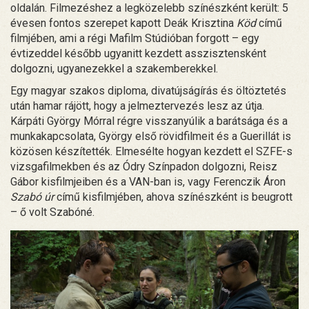
oldalán. Filmezéshez a legközelebb színészként került: 5
évesen fontos szerepet kapott Deák Krisztina
Köd
című
filmjében, ami a régi Mafilm Stúdióban forgott – egy
évtizeddel később ugyanitt kezdett asszisztensként
dolgozni, ugyanezekkel a szakemberekkel.
Egy magyar szakos diploma, divatújságírás és öltöztetés
után hamar rájött, hogy a jelmeztervezés lesz az útja.
Kárpáti György Mórral régre visszanyúlik a barátsága és a
munkakapcsolata, György első rövidfilmeit és a Guerillát is
közösen készítették. Elmesélte hogyan kezdett el SZFE-s
vizsgafilmekben és az Ódry Színpadon dolgozni, Reisz
Gábor kisfilmjeiben és a VAN-ban is, vagy Ferenczik Áron
Szabó úr
című kisfilmjében, ahova színészként is beugrott
– ő volt Szabóné.