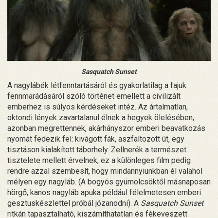
Sasquatch Sunset
A nagylábék létfenntartásáról és gyakorlatilag a fajuk
fennmarádásáról szóló történet emellett a civilizált
emberhez is súlyos kérdéseket intéz. Az ártalmatlan,
oktondi lények zavartalanul élnek a hegyek ölelésében,
azonban megrettennek, akárhányszor emberi beavatkozás
nyomát fedezik fel: kivágott fák, aszfaltozott út, egy
tisztáson kialakított táborhely. Zellnerék a természet
tisztelete mellett érvelnek, ez a különleges film pedig
rendre azzal szembesít, hogy mindannyiunkban él valahol
mélyen egy nagyláb. (A bogyós gyümölcsöktől másnaposan
hörgő, kanos nagyláb apuka például félelmetesen emberi
gesztuskészlettel próbál józanodni). A
Sasquatch Sunset
ritkán tapasztalható, kiszámíthatatlan és fékeveszett