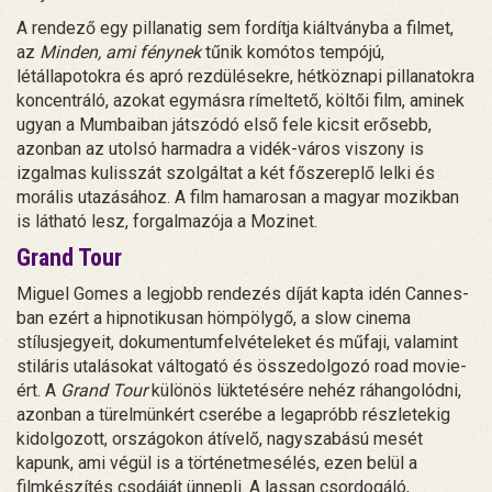
A rendező egy pillanatig sem fordítja kiáltványba a filmet,
az
Minden, ami fénynek
tűnik komótos tempójú,
létállapotokra és apró rezdülésekre, hétköznapi pillanatokra
koncentráló, azokat egymásra rímeltető, költői film, aminek
ugyan a Mumbaiban játszódó első fele kicsit erősebb,
azonban az utolsó harmadra a vidék-város viszony is
izgalmas kulisszát szolgáltat a két főszereplő lelki és
morális utazásához. A film hamarosan a magyar mozikban
is látható lesz, forgalmazója a Mozinet.
Grand Tour
Miguel Gomes a legjobb rendezés díját kapta idén Cannes-
ban ezért a hipnotikusan hömpölygő, a slow cinema
stílusjegyeit, dokumentumfelvételeket és műfaji, valamint
stiláris utalásokat váltogató és összedolgozó road movie-
ért. A
Grand Tour
különös lüktetésére nehéz ráhangolódni,
azonban a türelmünkért cserébe a legapróbb részletekig
kidolgozott, országokon átívelő, nagyszabású mesét
kapunk, ami végül is a történetmesélés, ezen belül a
filmkészítés csodáját ünnepli. A lassan csordogáló,