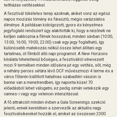
teltházas vetítésekkel.
A fesztivál tökéletes terep azoknak, akiket vonz az egész
napos mozizás tömény és fárasztó, mégis varázslatos
élménye. A példásan kidolgozott, gyors és kényelmes
jegyfoglaló rendszert úgy alakították ki, hogy a nézőnek ne
kelljen sakkoznia a filmek hosszával, minden sávban (10:00,
13:00, 16:00, 19:00, 22:00) csak egy jegy foglalható, így
különösebb matekozás nélkül össze lehet állítani egy
tartalmas, öt filmből álló napi programot. A New Horizons
kínálata hihetetlenül bőséges, a fesztiválról elnevezett
mozi 9 termében minden idősávra jut egy vetítés, sőt, még
a néhány perces sétára lévő DCF művészmozi 4 terme és a
város főterén kiállított hatalmas szabadtéri vászon is
benne van a menetrendben, így naponta közel 70
előadásból lehet válogatni, ez pedig simán vetekszik egy
cannes-i vagy egy velencei intenzitással.
A fő attrakciót minden évben a Gala Screenings szekció
jelenti, ennek keretében a szervezők az aktuális nagy
fesztiválsikereket hozzák el, amiket az összesen 2300