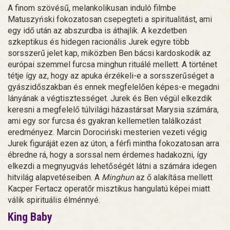
A finom szövésű, melankolikusan induló filmbe
Matuszyński fokozatosan csepegteti a spiritualitást, ami
egy idő után az abszurdba is áthajlik. A kezdetben
szkeptikus és hidegen racionális Jurek egyre több
sorsszerű jelet kap, miközben Ben bácsi kardoskodik az
európai szemmel furcsa minghun rituálé mellett. A történet
tétje így az, hogy az apuka érzékeli-e a sorsszerűséget a
gyászidőszakban és ennek megfelelően képes-e megadni
lányának a végtisztességet. Jurek és Ben végül elkezdik
keresni a megfelelő túlvilági házastársat Marysia számára,
ami egy sor furcsa és gyakran kellemetlen találkozást
eredményez. Marcin Dorociński mesterien vezeti végig
Jurek figuráját ezen az úton, a férfi mintha fokozatosan arra
ébredne rá, hogy a sorssal nem érdemes hadakozni, így
elkezdi a megnyugvás lehetőségét látni a számára idegen
hitvilág alapvetéseiben. A
Minghun
az ő alakítása mellett
Kacper Fertacz operatőr misztikus hangulatú képei miatt
válik spirituális élménnyé.
King Baby