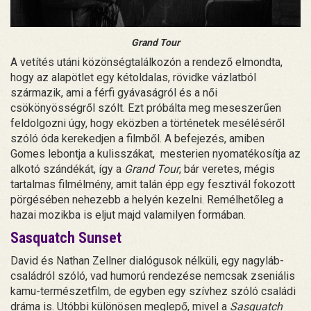
Grand Tour
A vetítés utáni közönségtalálkozón a rendező elmondta,
hogy az alapötlet egy kétoldalas, rövidke vázlatból
származik, ami a férfi gyávaságról és a női
csökönyösségről szólt. Ezt próbálta meg meseszerűen
feldolgozni úgy, hogy eközben a történetek meséléséről
szóló óda kerekedjen a filmből. A befejezés, amiben
Gomes lebontja a kulisszákat, mesterien nyomatékosítja az
alkotó szándékát, így a
Grand Tour
, bár veretes, mégis
tartalmas filmélmény, amit talán épp egy fesztivál fokozott
pörgésében nehezebb a helyén kezelni. Remélhetőleg a
hazai mozikba is eljut majd valamilyen formában.
Sasquatch Sunset
David és Nathan Zellner dialógusok nélküli, egy nagyláb-
családról szóló, vad humorú rendezése nemcsak zseniális
kamu-természetfilm, de egyben egy szívhez szóló családi
dráma is. Utóbbi különösen meglepő, mivel a
Sasquatch