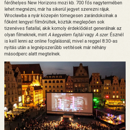
férőhelyes New Horizons mozi kb. 700 fős nagytermében
lehet megnézni, már ha sikerül jegyet szerezni rájuk.
Wrocławba a nyár közepén tömegesen zarándokolnak a
főként lengyel filmőrültek, köztük meglepően sok
tizenéves fiatallal, akik komoly érdeklődést generálnak az
olyan filmeknek, mint
A kegyelem fajtái
vagy
A szer
. Észnél
is kell lenni az online foglalásnál, mivel a reggel 8:30-as
nyitás után a legnépszerűbb vetítések már néhány
másodperc alatt megtelnek.