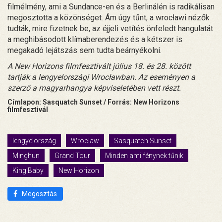
filmélmény, ami a Sundance-en és a Berlinálén is radikálisan
megosztotta a közönséget. Ám úgy tűnt, a wrocławi nézők
tudták, mire fizetnek be, az éjjeli vetítés önfeledt hangulatát
a meghibásodott klímaberendezés és a kétszer is
megakadó lejátszás sem tudta beárnyékolni.
A New Horizons filmfesztivált július 18. és 28. között
tartják a lengyelországi Wrocławban. Az eseményen a
szerző a magyarhangya képviseletében vett részt.
Címlapon: Sasquatch Sunset / Forrás: New Horizons
filmfesztivál
lengyelország
Wroclaw
Sasquatch Sunset
Minghun
Grand Tour
Minden ami fénynek tűnik
King Baby
New Horizon
Megosztás