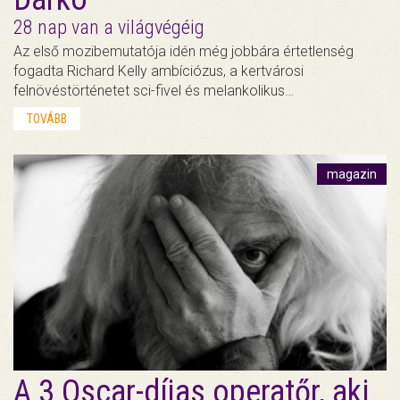
28 nap van a világvégéig
Az első mozibemutatója idén még jobbára értetlenség
fogadta Richard Kelly ambíciózus, a kertvárosi
felnövéstörténetet sci-fivel és melankolikus…
TOVÁBB
magazin
A 3 Oscar-díjas operatőr, aki