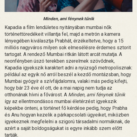
Minden, ami fénynek tűnik
Kapadia a film lendületes nyitányában mumbai nők
történettöredékeit villantja fel, majd a metrón a kamera
lényegében kiválasztja Prabhát, érzékeltetve, hogy a 15
milliós nagyváros milyen sok elmesélésre érdemes sztorit
tartogat. A rendező Mumbai ritkán látott arcát mutatja. A
neonfényben úszó terekben szerelmek szövődnek,
Kapadia igyekszik karaktert adni a nyüzsgő metropolisznak:
például az egyik nő arról beszél a kezdő montázsban, hogy
Mumbai gyógyír a szívfájdalomra, valaki más pedig kifejti,
hogy bár 23 éve él ott, de a mai napig nem tudja az
otthonának hívni a fővárost. A
Minden, ami fénynek tűnik
így az ellentmondásos mumbai életérzést igyekszik
képekbe önteni, a történet fő kérdése pedig, hogy Prabha
és Anu hogyan kezelik a párkapcsolati ügyeiket, miközben
igyekeznek megfelelni a szigorú társadalmi normáknak, de
azért a saját boldogságukat is egyre inkább szem előtt
tartják.