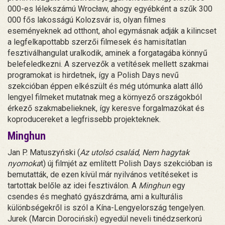
000-es lélekszámú Wrocław, ahogy egyébként a szűk 300
000 fős lakosságú Kolozsvár is, olyan filmes
eseményeknek ad otthont, ahol egymásnak adják a kilincset
a legfelkapottabb szerzői filmesek és hamisítatlan
fesztiválhangulat uralkodik, aminek a forgatagába könnyű
belefeledkezni. A szervezők a vetítések mellett szakmai
programokat is hirdetnek, így a Polish Days nevű
szekcióban éppen elkészült és még utómunka alatt álló
lengyel filmeket mutatnak meg a környező országokból
érkező szakmabelieknek, így keresve forgalmazókat és
koproducereket a legfrissebb projekteknek.
Minghun
Jan P. Matuszyński (
Az utolsó család
,
Nem hagytak
nyomoka
t) új filmjét az említett Polish Days szekcióban is
bemutatták, de ezen kívül már nyilvános vetítéseket is
tartottak belőle az idei fesztiválon. A
Minghun
egy
csendes és megható gyászdráma, ami a kulturális
különbségekről is szól a Kína-Lengyelország tengelyen.
Jurek (Marcin Dorociński) egyedül neveli tinédzserkorú