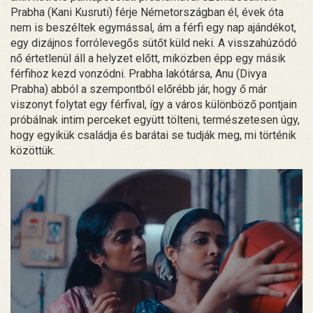
Prabha (Kani Kusruti) férje Németországban él, évek óta
nem is beszéltek egymással, ám a férfi egy nap ajándékot,
egy dizájnos forrólevegős sütőt küld neki. A visszahúzódó
nő értetlenül áll a helyzet előtt, miközben épp egy másik
férfihoz kezd vonzódni. Prabha lakótársa, Anu (Divya
Prabha) abból a szempontból előrébb jár, hogy ő már
viszonyt folytat egy férfival, így a város különböző pontjain
próbálnak intim perceket együtt tölteni, természetesen úgy,
hogy egyikük családja és barátai se tudják meg, mi történik
közöttük.