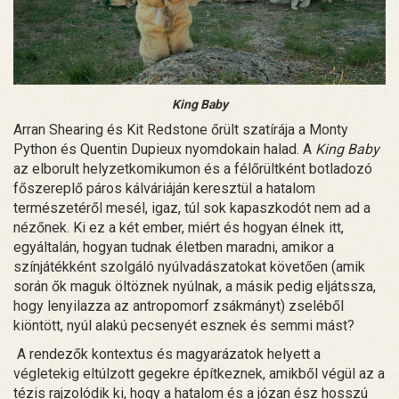
King Baby
Arran Shearing és Kit Redstone őrült szatírája a Monty
Python és Quentin Dupieux nyomdokain halad. A
King Baby
az elborult helyzetkomikumon és a félőrültként botladozó
főszereplő páros kálváriáján keresztül a hatalom
természetéről mesél, igaz, túl sok kapaszkodót nem ad a
nézőnek. Ki ez a két ember, miért és hogyan élnek itt,
egyáltalán, hogyan tudnak életben maradni, amikor a
színjátékként szolgáló nyúlvadászatokat követően (amik
során ők maguk öltöznek nyúlnak, a másik pedig eljátssza,
hogy lenyilazza az antropomorf zsákmányt) zseléből
kiöntött, nyúl alakú pecsenyét esznek és semmi mást?
A rendezők kontextus és magyarázatok helyett a
végletekig eltúlzott gegekre építkeznek, amikből végül az a
tézis rajzolódik ki, hogy a hatalom és a józan ész hosszú