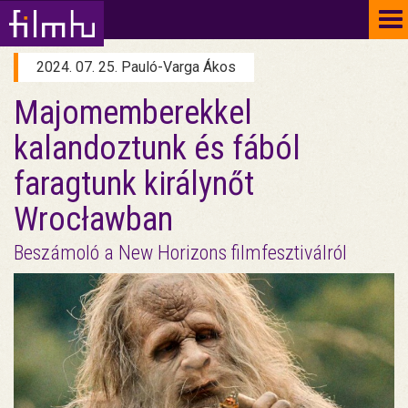
To
na
2024. 07. 25. Pauló-Varga Ákos
Majomemberekkel
kalandoztunk és fából
faragtunk királynőt
Wrocławban
Beszámoló a New Horizons filmfesztiválról