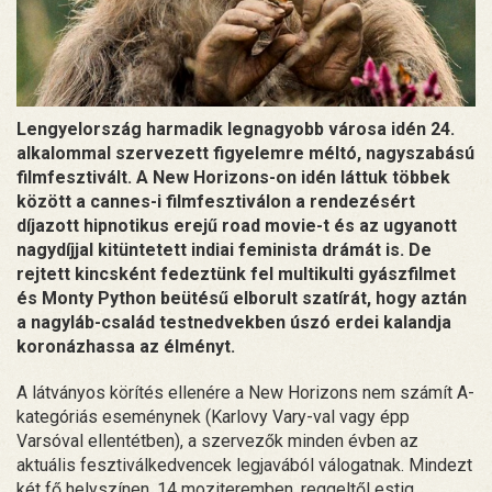
Lengyelország harmadik legnagyobb városa idén 24.
alkalommal szervezett figyelemre méltó, nagyszabású
filmfesztivált. A New Horizons-on idén láttuk többek
között a cannes-i filmfesztiválon a rendezésért
díjazott hipnotikus erejű road movie-t és az ugyanott
nagydíjjal kitüntetett indiai feminista drámát is. De
rejtett kincsként fedeztünk fel multikulti gyászfilmet
és Monty Python beütésű elborult szatírát, hogy aztán
a nagyláb-család testnedvekben úszó erdei kalandja
koronázhassa az élményt.
A látványos körítés ellenére a New Horizons nem számít A-
kategóriás eseménynek (Karlovy Vary-val vagy épp
Varsóval ellentétben), a szervezők minden évben az
aktuális fesztiválkedvencek legjavából válogatnak. Mindezt
két fő helyszínen, 14 moziteremben, reggeltől estig