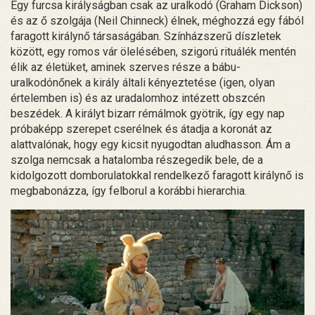
Egy furcsa királyságban csak az uralkodó (Graham Dickson)
és az ő szolgája (Neil Chinneck) élnek, méghozzá egy fából
faragott királynő társaságában. Színházszerű díszletek
között, egy romos vár ölelésében, szigorú rituálék mentén
élik az életüket, aminek szerves része a bábu-
uralkodónőnek a király általi kényeztetése (igen, olyan
értelemben is) és az uradalomhoz intézett obszcén
beszédek. A királyt bizarr rémálmok gyötrik, így egy nap
próbaképp szerepet cserélnek és átadja a koronát az
alattvalónak, hogy egy kicsit nyugodtan aludhasson. Ám a
szolga nemcsak a hatalomba részegedik bele, de a
kidolgozott domborulatokkal rendelkező faragott királynő is
megbabonázza, így felborul a korábbi hierarchia.