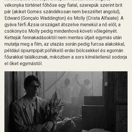
vékonyka történet főhőse egy fiatal, szerepük szerint brit
pár (akiket Gomes szándékosan nem beszéltet angolul),
Edward (Gonçalo Waddington) és Molly (Crista Alfaiate). A
gyáva férfi Ázsia országait átszelve menekül a nő elől, a
csökönyös Molly pedig mindenhová követi vőlegényét.
Kettejük fennakadásoktól nem mentes útjait egymás után
mutatja meg a film, az utazás során pedig furcsa alakokkal,
például ópiumpipát pöfékelő erdei bölcsekkel és egomán
főurakkal találkoznak, miközben a sors kíméletlenül sodorja
el őket egymástól.