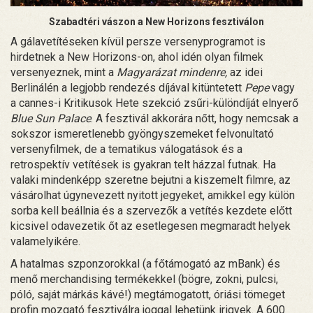
Szabadtéri vászon a New Horizons fesztiválon
A gálavetítéseken kívül persze versenyprogramot is
hirdetnek a New Horizons-on, ahol idén olyan filmek
versenyeznek, mint a
Magyarázat mindenre,
az idei
Berlinálén a legjobb rendezés díjával kitüntetett
Pepe
vagy
a cannes-i Kritikusok Hete szekció zsűri-különdíját elnyerő
Blue Sun Palace
. A fesztivál akkorára nőtt, hogy nemcsak a
sokszor ismeretlenebb gyöngyszemeket felvonultató
versenyfilmek, de a tematikus válogatások és a
retrospektív vetítések is gyakran telt házzal futnak. Ha
valaki mindenképp szeretne bejutni a kiszemelt filmre, az
vásárolhat úgynevezett nyitott jegyeket, amikkel egy külön
sorba kell beállnia és a szervezők a vetítés kezdete előtt
kicsivel odavezetik őt az esetlegesen megmaradt helyek
valamelyikére.
A hatalmas szponzorokkal (a főtámogató az mBank) és
menő merchandising termékekkel (bögre, zokni, pulcsi,
póló, saját márkás kávé!) megtámogatott, óriási tömeget
profin mozgató fesztiválra joggal lehetünk irigyek. A 600