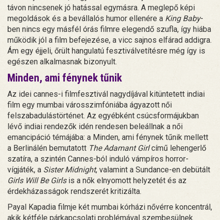
távon nincsenek jó hatással egymásra. A meglepő képi
megoldások és a bevállalós humor ellenére a
King Baby
-
ben nincs egy másfél órás filmre elegendő szufla, így hiába
működik jól a film befejezése, a vicc sajnos elfárad addigra.
Ám egy éjjeli, őrült hangulatú fesztiválvetítésre még így is
egészen alkalmasnak bizonyult.
Minden, ami fénynek tűnik
Az idei cannes-i filmfesztivál nagydíjával kitüntetett indiai
film egy mumbai városszimfóniába ágyazott női
felszabadulástörténet. Az egyébként csúcsformájukban
lévő indiai rendezők idén rendesen beleállnak a női
emancipáció témájába: a Minden, ami fénynek tűnik mellett
a Berlinálén bemutatott
The Adamant Girl
című lehengerlő
szatíra, a szintén Cannes-ból induló vámpíros horror-
vígjáték, a
Sister Midnight
, valamint a Sundance-en debütált
Girls Will Be Girls
is a nők elnyomott helyzetét és az
érdekházasságok rendszerét kritizálta.
Payal Kapadia filmje két mumbai kórházi nővérre koncentrál,
akik kétféle párkapcsolati problémával szembesülnek.