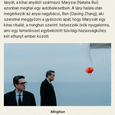
lányát, a kínai anyától származó Marysia (Natalia Bui)
azonban meghal egy autóbalesetben. A lány halála után
megérkezik az anyai nagybácsi, Ben (Daxing Zhang), aki
szeretné meggyőzni a gyászoló apát, hogy Marysiát egy
kínai rituálé, a minghun szerint helyezzék örök nyugalomra,
ami egy temetéssel egybekötött túlvilági házasságkötés
két elhunyt ember között.
Minghun