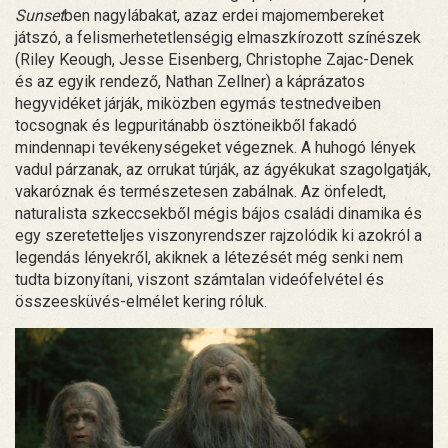
Sunset
ben nagylábakat, azaz erdei majomembereket
játszó, a felismerhetetlenségig elmaszkírozott színészek
(Riley Keough, Jesse Eisenberg, Christophe Zajac-Denek
és az egyik rendező, Nathan Zellner) a káprázatos
hegyvidéket járják, miközben egymás testnedveiben
tocsognak és legpuritánabb ösztöneikből fakadó
mindennapi tevékenységeket végeznek. A huhogó lények
vadul párzanak, az orrukat túrják, az ágyékukat szagolgatják,
vakaróznak és természetesen zabálnak. Az önfeledt,
naturalista szkeccsekből mégis bájos családi dinamika és
egy szeretetteljes viszonyrendszer rajzolódik ki azokról a
legendás lényekről, akiknek a létezését még senki nem
tudta bizonyítani, viszont számtalan videófelvétel és
összeesküvés-elmélet kering róluk.