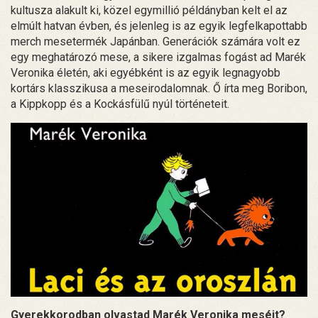
kultusza alakult ki, közel egymillió példányban kelt el az
elmúlt hatvan évben, és jelenleg is az egyik legfelkapottabb
merch mesetermék Japánban. Generációk számára volt ez
egy meghatározó mese, a sikere izgalmas fogást ad Marék
Veronika életén, aki egyébként is az egyik legnagyobb
kortárs klasszikusa a meseirodalomnak. Ő írta meg Boribon,
a Kippkopp és a Kockásfülű nyúl történeteit.
Gyerekkorodban olvastad Marék Veronika meséit?