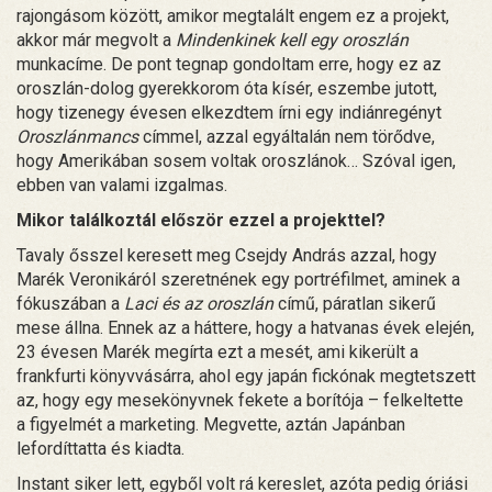
rajongásom között, amikor megtalált engem ez a projekt,
akkor már megvolt a
Mindenkinek kell egy oroszlán
munkacíme. De pont tegnap gondoltam erre, hogy ez az
oroszlán-dolog gyerekkorom óta kísér, eszembe jutott,
hogy tizenegy évesen elkezdtem írni egy indiánregényt
Oroszlánmancs
címmel, azzal egyáltalán nem törődve,
hogy Amerikában sosem voltak oroszlánok… Szóval igen,
ebben van valami izgalmas.
Mikor találkoztál először ezzel a projekttel?
Tavaly ősszel keresett meg Csejdy András azzal, hogy
Marék Veronikáról szeretnének egy portréfilmet, aminek a
fókuszában a
Laci és az oroszlán
című, páratlan sikerű
mese állna. Ennek az a háttere, hogy a hatvanas évek elején,
23 évesen Marék megírta ezt a mesét, ami kikerült a
frankfurti könyvvásárra, ahol egy japán fickónak megtetszett
az, hogy egy mesekönyvnek fekete a borítója – felkeltette
a figyelmét a marketing. Megvette, aztán Japánban
lefordíttatta és kiadta.
Instant siker lett, egyből volt rá kereslet, azóta pedig óriási