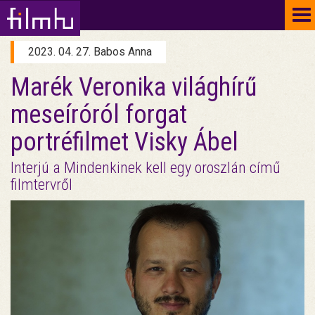
To
na
2023. 04. 27. Babos Anna
Marék Veronika világhírű
meseíróról forgat
portréfilmet Visky Ábel
Interjú a Mindenkinek kell egy oroszlán című
filmtervről