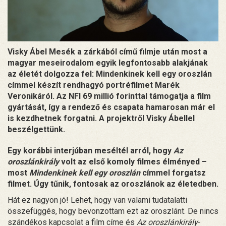
Visky Ábel Mesék a zárkából című filmje után most a
magyar meseirodalom egyik legfontosabb alakjának
az életét dolgozza fel: Mindenkinek kell egy oroszlán
címmel készít rendhagyó portréfilmet Marék
Veronikáról. Az NFI 69 millió forinttal támogatja a film
gyártását, így a rendező és csapata hamarosan már el
is kezdhetnek forgatni. A projektről Visky Ábellel
beszélgettünk.
Egy korábbi interjúban meséltél arról, hogy
Az
oroszlánkirály
volt az első komoly filmes élményed –
most
Mindenkinek kell egy oroszlán
címmel forgatsz
filmet. Úgy tűnik, fontosak az oroszlánok az életedben.
Hát ez nagyon jó! Lehet, hogy van valami tudatalatti
összefüggés, hogy bevonzottam ezt az oroszlánt. De nincs
szándékos kapcsolat a film címe és
Az oroszlánkirály
-