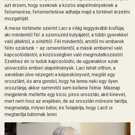
azt érzem, hogy ezeknek a közös alapélményeknek a
felismerése, felismertetése adhatja majd a történet érzelmi
mozgatóját.
A mese története szerint Laci a világ leggyávább kisfiúja,
aki mindentől fél: a szomszéd kutyájától, a többi gyerekkel
való játéktól, a sötéttől. Fél mindentől, amitől mi emberek
félni szoktunk – az ismeretlentől, a másik emberrel való
kapcsolódástól, a közösségben való megmutatkozástól.
Ezekhez én is tudok kapcsolódni, de ugyanakkor ezek
univerzális emberi alapélmények. Laci tehát otthon, a
sarokban ülve nézegeti a képeskönyveit, meglát egy
oroszlánt, és arra gondol, hogy ha lenne neki egy ilyen
oroszlánja, akkor semmitől sem kellene félnie. Másnap
megjelenik mellette egy kicsi, piros oroszlán, akit kinevet,
mert nem hisz az erejében, de az oroszlán móresre tanítja,
megmutatja, milyen bátor, és felajánlja, hogy Lacit is
megtanítja bátornak lenni.