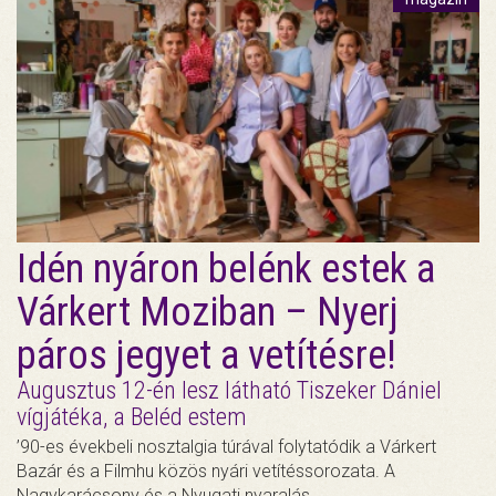
Idén nyáron belénk estek a
Várkert Moziban – Nyerj
páros jegyet a vetítésre!
Augusztus 12-én lesz látható Tiszeker Dániel
vígjátéka, a Beléd estem
’90-es évekbeli nosztalgia túrával folytatódik a Várkert
Bazár és a Filmhu közös nyári vetítéssorozata. A
Nagykarácsony és a Nyugati nyaralás…