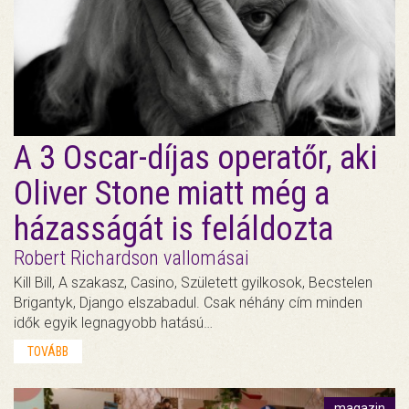
A 3 Oscar-díjas operatőr, aki
Oliver Stone miatt még a
házasságát is feláldozta
Robert Richardson vallomásai
Kill Bill, A szakasz, Casino, Született gyilkosok, Becstelen
Brigantyk, Django elszabadul. Csak néhány cím minden
idők egyik legnagyobb hatású…
TOVÁBB
magazin