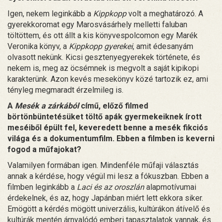
Igen, nekem leginkább a
Kippkopp
volt a meghatározó. A
gyerekkoromat egy Marosvásárhely melletti faluban
töltöttem, és ott állt a kis könyvespolcomon egy Marék
Veronika könyv, a
Kippkopp gyerekei
, amit édesanyám
olvasott nekünk. Kicsi gesztenyegyerekek története, és
nekem is, meg az öcsémnek is megvolt a saját kipikopi
karakterünk. Azon kevés mesekönyv közé tartozik ez, ami
tényleg megmaradt érzelmileg is.
A
Mesék a zárkából
című, előző filmed
börtönbüntetésüket töltő apák gyermekeiknek írott
meséiből épült fel, keveredett benne a mesék fikciós
világa és a dokumentumfilm. Ebben a filmben is keverni
fogod a műfajokat?
Valamilyen formában igen. Mindenféle műfaji választás
annak a kérdése, hogy végül mi lesz a fókuszban. Ebben a
filmben leginkább a
Laci és az oroszlán
alapmotívumai
érdekelnek, és az, hogy Japánban miért lett ekkora siker.
Emögött a kérdés mögött univerzális, kultúrákon átívelő és
kultúrák mentén árnyalódó emberi tapasztalatok vannak, és