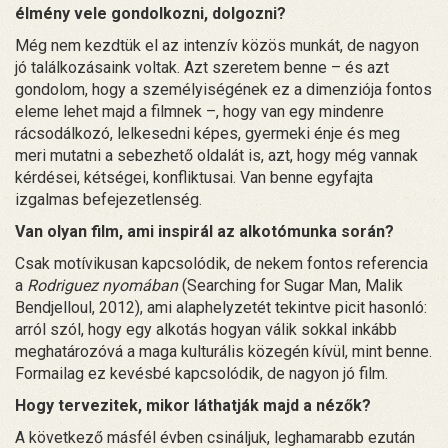
élmény vele gondolkozni, dolgozni?
Még nem kezdtük el az intenzív közös munkát, de nagyon
jó találkozásaink voltak. Azt szeretem benne – és azt
gondolom, hogy a személyiségének ez a dimenziója fontos
eleme lehet majd a filmnek –, hogy van egy mindenre
rácsodálkozó, lelkesedni képes, gyermeki énje és meg
meri mutatni a sebezhető oldalát is, azt, hogy még vannak
kérdései, kétségei, konfliktusai. Van benne egyfajta
izgalmas befejezetlenség.
Van olyan film, ami inspirál az alkotómunka során?
Csak motívikusan kapcsolódik, de nekem fontos referencia
a
Rodriguez nyomában
(Searching for Sugar Man, Malik
Bendjelloul, 2012), ami alaphelyzetét tekintve picit hasonló:
arról szól, hogy egy alkotás hogyan válik sokkal inkább
meghatározóvá a maga kulturális közegén kívül, mint benne.
Formailag ez kevésbé kapcsolódik, de nagyon jó film.
Hogy tervezitek, mikor láthatják majd a nézők?
A következő másfél évben csináljuk, leghamarabb ezután