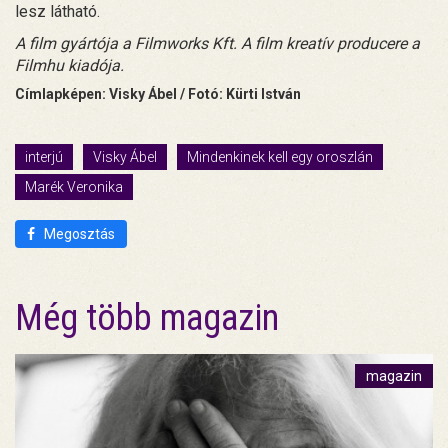
lesz látható.
A film gyártója a Filmworks Kft. A film kreatív producere a
Filmhu kiadója.
Címlapképen:
Visky Ábel / Fotó: Kürti István
interjú
Visky Ábel
Mindenkinek kell egy oroszlán
Marék Veronika
Megosztás
Még több magazin
magazin