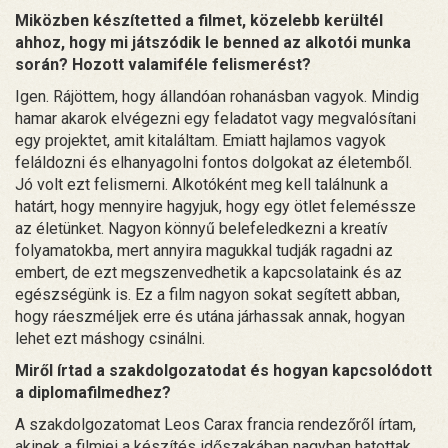
Miközben készítetted a filmet, közelebb kerültél
ahhoz, hogy mi játszódik le benned az alkotói munka
során? Hozott valamiféle felismerést?
Igen. Rájöttem, hogy állandóan rohanásban vagyok. Mindig
hamar akarok elvégezni egy feladatot vagy megvalósítani
egy projektet, amit kitaláltam. Emiatt hajlamos vagyok
feláldozni és elhanyagolni fontos dolgokat az életemből.
Jó volt ezt felismerni. Alkotóként meg kell találnunk a
határt, hogy mennyire hagyjuk, hogy egy ötlet feleméssze
az életünket. Nagyon könnyű belefeledkezni a kreatív
folyamatokba, mert annyira magukkal tudják ragadni az
embert, de ezt megszenvedhetik a kapcsolataink és az
egészségünk is. Ez a film nagyon sokat segített abban,
hogy ráeszméljek erre és utána járhassak annak, hogyan
lehet ezt máshogy csinálni.
Miről írtad a szakdolgozatodat és hogyan kapcsolódott
a diplomafilmedhez?
A szakdolgozatomat Leos Carax francia rendezőről írtam,
akinek a filmjei a készítés időszakában nagyban hatottak