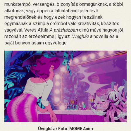
munkatempó, versengés, bizonyítás önmagunknak, a többi
alkotónak, vagy éppen a láthatatlanul jelenlévő
megrendelőnek és hogy ezek hogyan feszülnek
egymásnak a szimpla örömből való kreativitás, készítés
vágyával. Veres Attila
A présházban
című műve nagyon jól
rezonált az érzéseimmel, így az
Üvegház
a novella és a
saját benyomásaim egyvelege.
Üvegház / Fotó: MOME Anim