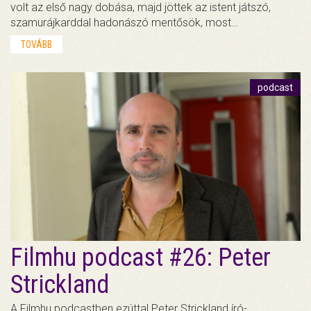
volt az első nagy dobása, majd jöttek az istent játszó,
szamurájkarddal hadonászó mentősök, most…
TOVÁBB
podcast
Filmhu podcast #26: Peter
Strickland
A Filmhu podcastben ezúttal Peter Strickland író-