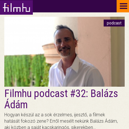
To
na
podcast
Filmhu podcast #32: Balázs
Ádám
Hogyan készül az a sok érzelmes, ijesztő, a filmek
hatását fokozó zene? Erről mesélt nekünk Balázs Ádám,
aki közben a saját kacskaringós, sikerekben…