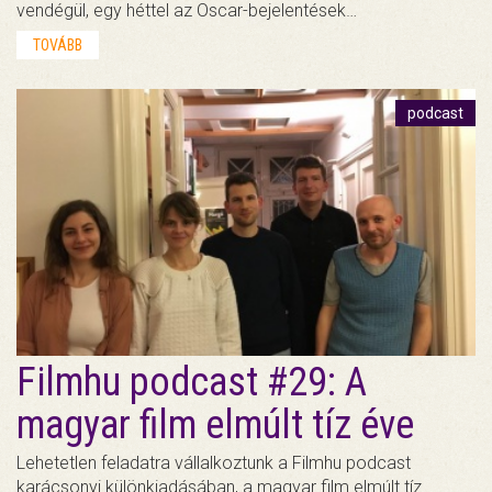
vendégül, egy héttel az Oscar-bejelentések…
TOVÁBB
podcast
Filmhu podcast #29: A
magyar film elmúlt tíz éve
Lehetetlen feladatra vállalkoztunk a Filmhu podcast
karácsonyi különkiadásában, a magyar film elmúlt tíz