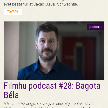
évét beszéltük át Jakab Julival, Schwechtje…
TOVÁBB
podcast
Filmhu podcast #28: Bagota
Béla
A Valan – Az angyalok völgye rendezője tíz éve kávét