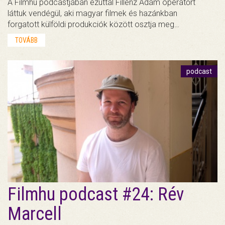
A Filmhu podcastjában ezúttal Fillenz Ádám operatőrt
láttuk vendégül, aki magyar filmek és hazánkban
forgatott külföldi produkciók között osztja meg…
TOVÁBB
podcast
Filmhu podcast #24: Rév
Marcell