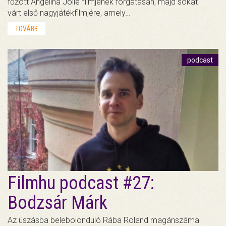
főzött Angelina Jolie filmjének forgatásán, majd sokat
várt első nagyjátékfilmjére, amely…
TOVÁBB
podcast
Filmhu podcast #27:
Bodzsár Márk
Az úszásba belebolonduló Rába Roland magánszáma