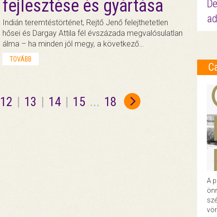
fejlesztése és gyártása
De
ad
Indián teremtéstörténet, Rejtő Jenő felejthetetlen
hősei és Dargay Attila fél évszázada megvalósulatlan
álma – ha minden jól megy, a következő…
TOVÁBB
C
12
|
13
|
14
|
15
...
18
A p
önr
szé
vör