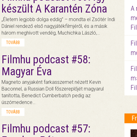
készült A Karantén Zóna
A 
me
„Életem legjobb dolga eddig” – mondta el Zsótér Indi
Dániel rendező első nagyjátékfilmjéről, és a másik
Fi
három meghívott vendég, Muchichka László,…
Fi
TOVÁBB
mo
Filmhu podcast #58:
Fi
Magyar Éva
ma
Magneto anyjaként farkasszemet nézett Kevin
Fi
Baconnel, a Russian Doll főszereplőjét magyarul
tanította, Benedict Cumberbatch pedig az
úszómedence…
TOVÁBB
F
Filmhu podcast #57: