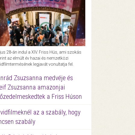
us 28-án indul a XIV. Friss Hús, ami szokás
rint az elmúlt év hazai és nemzetközi
idfilmtermésének legjavát vonultatja fel.
nrád Zsuzsanna medvéje és
eif Zsuzsanna amazonjai
őzedelmeskedtek a Friss Húson
vidfilmeknél az a szabály, hogy
ncsen szabály