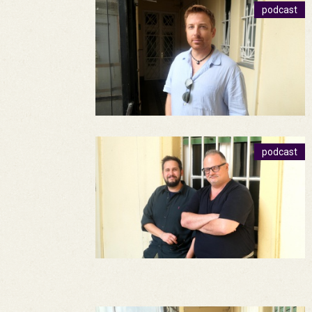
podcast
podcast