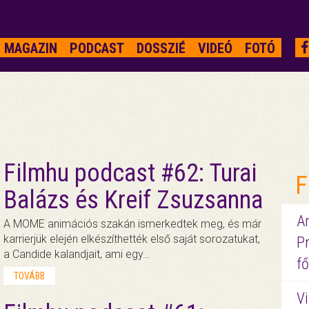
MAGAZIN
PODCAST
DOSSZIÉ
VIDEÓ
FOTÓ
Filmhu podcast #62: Turai
F
Balázs és Kreif Zsuzsanna
A
A MOME animációs szakán ismerkedtek meg, és már
karrierjük elején elkészíthették első saját sorozatukat,
P
a Candide kalandjait, ami egy…
fő
TOVÁBB
Vi