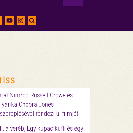
riss
ntal Nimród Russell Crowe és
riyanka Chopra Jones
szereplésével rendezi új filmjét
li, a veréb, Egy kupac kufli és egy