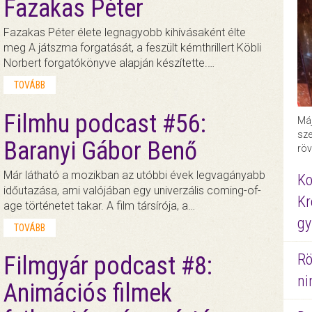
Fazakas Péter
Fazakas Péter élete legnagyobb kihívásaként élte
meg A játszma forgatását, a feszült kémthrillert Köbli
Norbert forgatókönyve alapján készítette.…
TOVÁBB
Filmhu podcast #56:
Máj
sze
Baranyi Gábor Benő
röv
Már látható a mozikban az utóbbi évek legvagányabb
Ko
időutazása, ami valójában egy univerzális coming-of-
Kr
age történetet takar. A film társírója, a…
gy
TOVÁBB
Rö
Filmgyár podcast #8:
ni
Animációs filmek