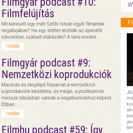
Filmgyár podcast #10:
W
Filmfelújítás
F
Mit keresett egy méh Szőts István egyik filmjének
negatívjában? Ha egy snitten érződik az operatőr
szívverése, szabad stabilizálni? A tanú eredeti…
TOVÁBB
Filmgyár podcast #9:
Nemzetközi koprodukciók
Macerás és idegtépő folyamat a nemzetközi
koprodukciók készítése, és mégis, a pozitívumok
„Bi
messze túlsúlyban vannak a negatívumokhoz képest.
műk
Ebben…
köz
str
TOVÁBB
bes
ja
Filmhu podcast #59: Így
fil