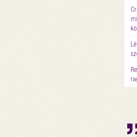
Cr
mi
kö
Lé
sz
Re
ra