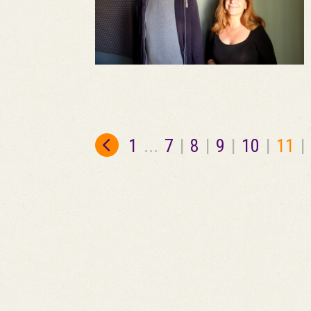
1
...
7
|
8
|
9
|
10
|
11
|