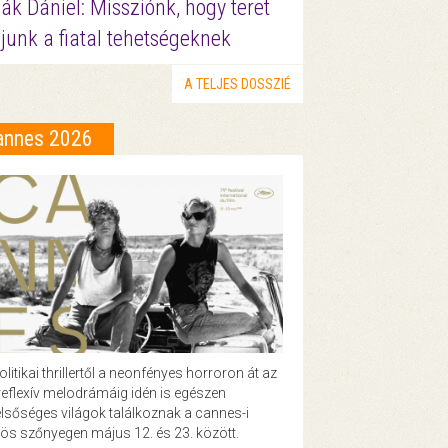
ák Dániel: Missziónk, hogy teret
junk a fiatal tehetségeknek
A TELJES DOSSZIÉ
annes 2026
olitikai thrillertől a neonfényes horroron át az
eflexív melodrámáig idén is egészen
lsőséges világok találkoznak a cannes-i
ös szőnyegen május 12. és 23. között.