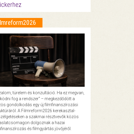
ickerhez
ilmreform2026
zalom, türelem és konzultáció. Ha ez megvan,
ödni fog a rendszer” – megkezdődött a
ös gondolkodás egy új filmfinanszírozási
uktúráról. A Filmreform2026 kerekasztal-
zélgetéseken a szakmai résztvevők közös
vaslatcsomagon dolgoznak a hazai
mfinanszírozás és filmgyártás jövőjéről.