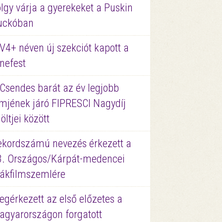
lgy várja a gyerekeket a Puskin
uckóban
V4+ néven új szekciót kapott a
nefest
 Csendes barát az év legjobb
lmjének járó FIPRESCI Nagydíj
löltjei között
ekordszámú nevezés érkezett a
3. Országos/Kárpát-medencei
iákfilmszemlére
gérkezett az első előzetes a
agyarországon forgatott