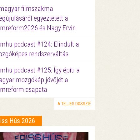
magyar filmszakma
gújulásáról egyeztetett a
lmreform2026 és Nagy Ervin
lmhu podcast #124: Elindult a
zgóképes rendszerváltás
lmhu podcast #125: Így építi a
gyar mozgókép jövőjét a
lmreform csapata
A TELJES DOSSZIÉ
riss Hús 2026