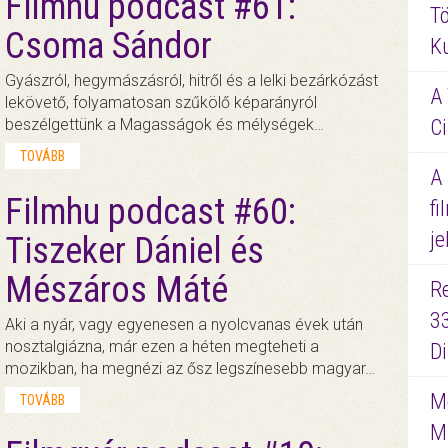
Filmhu podcast #61:
Tö
Csoma Sándor
K
Gyászról, hegymászásról, hitről és a lelki bezárkózást
A 
lekövető, folyamatosan szűkölő képarányról
Ci
beszélgettünk a Magasságok és mélységek…
TOVÁBB
A
Filmhu podcast #60:
fi
je
Tiszeker Dániel és
Mészáros Máté
R
3
Aki a nyár, vagy egyenesen a nyolcvanas évek után
nosztalgiázna, már ezen a héten megteheti a
D
mozikban, ha megnézi az ősz legszínesebb magyar…
Me
TOVÁBB
M