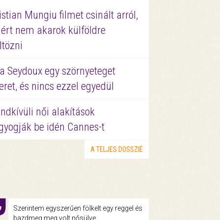
istian Mungiu filmet csinált arról,
ért nem akarok külföldre
ltözni
a Seydoux egy szörnyeteget
eret, és nincs ezzel egyedül
ndkívüli női alakítások
gyogják be idén Cannes-t
A TELJES DOSSZIÉ
Szerintem egyszerűen fölkelt egy reggel és
bazdmeg meg volt nősülve.