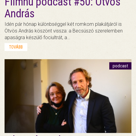
Filmhu podcast #50: Ötvös
András
Idén pár hónap különbséggel két romkom plakátjáról is
Ötvös András köszönt vissza: a Becsúszó szerelemben
apaságra készülő fociultrát, a…
TOVÁBB
podcast