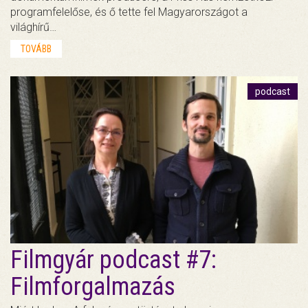
programfelelőse, és ő tette fel Magyarországot a
világhírű…
TOVÁBB
podcast
Filmgyár podcast #7:
Filmforgalmazás