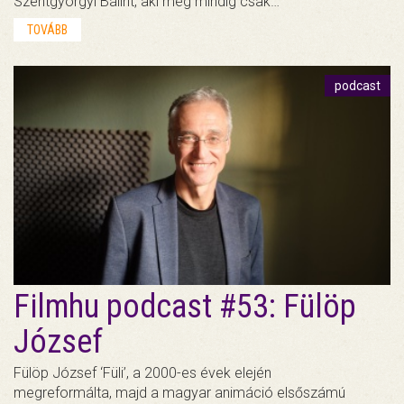
Szentgyörgyi Bálint, aki még mindig csak…
TOVÁBB
podcast
Filmhu podcast #53: Fülöp
József
Fülöp József ‘Füli’, a 2000-es évek elején
megreformálta, majd a magyar animáció elsőszámú