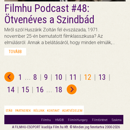
Filmhu Podcast #48:
Ötvenéves a Szindbád
Miről szól Huszárik Zoltán fél évszázada, 1971.
november 25-én bemutatott filmklasszikusa? Az
elmúlásról. Annak a belátásáról, hogy minden elmúlik,…
TOVÁBB
1
...
8
|
9
|
10
|
11
|
12
|
13
|
14
|
15
|
16
...
18
STÁB
PARTNEREK
RÓLUNK
KONTAKT
ADATVÉDELEM
Filmhu
HMDB
FilmInHungary
Filmtörténet
Szakma
A FILMHU-CSOPORT kiadója Film.hu Kft. © Minden jog fenntartva 2000-2026