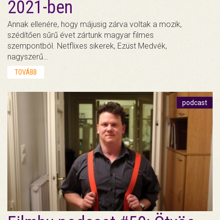
2021-ben
Annak ellenére, hogy májusig zárva voltak a mozik,
szédítően sűrű évet zártunk magyar filmes
szempontból. Netflixes sikerek, Ezüst Medvék,
nagyszerű…
TOVÁBB
podcast