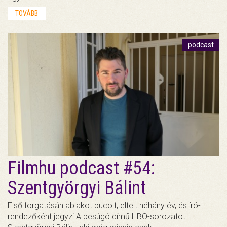
TOVÁBB
podcast
Filmhu podcast #54:
Szentgyörgyi Bálint
Első forgatásán ablakot pucolt, eltelt néhány év, és író-
rendezőként jegyzi A besúgó című HBO-sorozatot