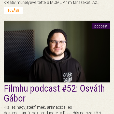
kreatív műhelyévé tette a MOME Anim tanszékét. Az…
TOVÁBB
podcast
Filmhu podcast #52: Osváth
Gábor
Kis- és nagyjátékfilmek, animációs- és
dokumentumfilmek producere, a Friss Hús nemzetközi