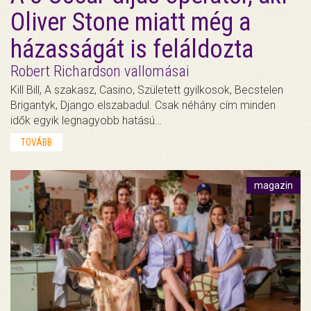
Oliver Stone miatt még a
házasságát is feláldozta
Robert Richardson vallomásai
Kill Bill, A szakasz, Casino, Született gyilkosok, Becstelen
Brigantyk, Django elszabadul. Csak néhány cím minden
idők egyik legnagyobb hatású…
TOVÁBB
magazin