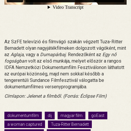
Az SzFE televízió és filmvágó szakán végzett Tuza-Ritter
Bernadett olyan nagyjátékfilmeken dolgozott vágóként, mint
az
Aglaja
, vagy a
Dumapárbaj
. Rendezőként az
Egy nő
fogságban
volt az első munkája, melyet először a rangos
IDFA Nemzetközi Dokumentumfilm Fesztiválonon láthatott
az európai közönség, majd nem sokkal később a
tengerentúli Sundance Filmfesztivál válogatta be
dokumentumfilmes versenyprogramjába.
Címlapon: Jelenet a filmből. (Forrás: Éclipse Film)
dokumentumfilm
díj
magyar film
goEast
a woman captured
Tuza-Ritter Bernadett