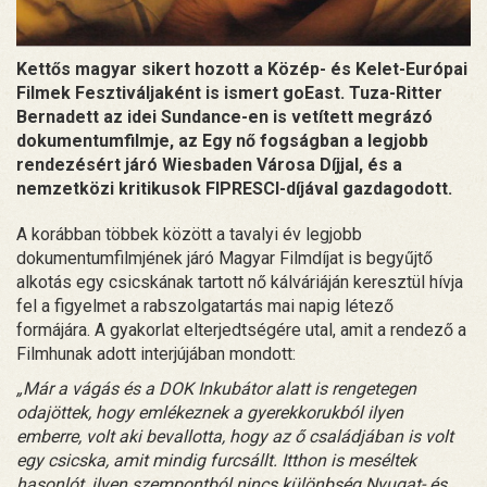
Kettős magyar sikert hozott a Közép- és Kelet-Európai
Filmek Fesztiváljaként is ismert goEast. Tuza-Ritter
Bernadett az idei Sundance-en is vetített megrázó
dokumentumfilmje, az Egy nő fogságban a legjobb
rendezésért járó Wiesbaden Városa Díjjal, és a
nemzetközi kritikusok FIPRESCI-díjával gazdagodott.
A korábban többek között a tavalyi év legjobb
dokumentumfilmjének járó Magyar Filmdíjat is begyűjtő
alkotás egy csicskának tartott nő kálváriáján keresztül hívja
fel a figyelmet a rabszolgatartás mai napig létező
formájára. A gyakorlat elterjedtségére utal, amit a rendező a
Filmhunak adott interjújában mondott:
„Már a vágás és a DOK Inkubátor alatt is rengetegen
odajöttek, hogy emlékeznek a gyerekkorukból ilyen
emberre, volt aki bevallotta, hogy az ő családjában is volt
egy csicska, amit mindig furcsállt. Itthon is meséltek
hasonlót, ilyen szempontból nincs különbség Nyugat- és