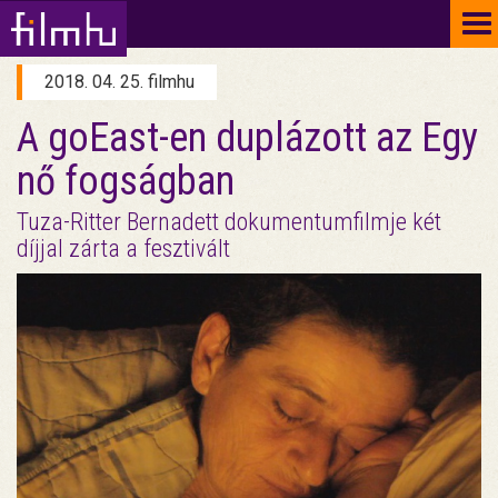
To
na
2018. 04. 25. filmhu
A goEast-en duplázott az Egy
nő fogságban
Tuza-Ritter Bernadett dokumentumfilmje két
díjjal zárta a fesztivált