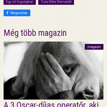
Egy nő fogságban
Túza-Ritter Bernadett
Megosztás
Még több magazin
magazin
A 3 Oscar-díjas operatőr, aki