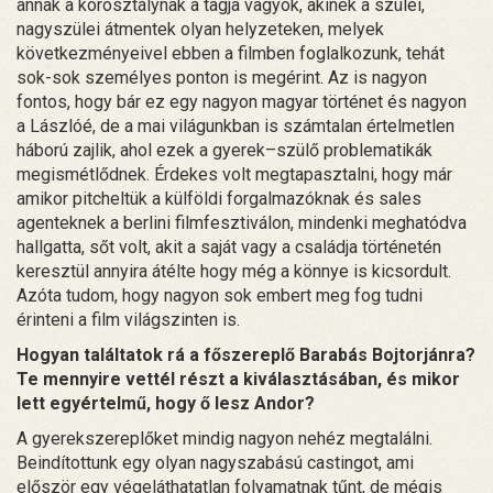
annak a korosztálynak a tagja vagyok, akinek a szülei,
nagyszülei átmentek olyan helyzeteken, melyek
következményeivel ebben a filmben foglalkozunk, tehát
sok-sok személyes ponton is megérint. Az is nagyon
fontos, hogy bár ez egy nagyon magyar történet és nagyon
a Lászlóé, de a mai világunkban is számtalan értelmetlen
háború zajlik, ahol ezek a gyerek–szülő problematikák
megismétlődnek. Érdekes volt megtapasztalni, hogy már
amikor pitcheltük a külföldi forgalmazóknak és sales
agenteknek a berlini filmfesztiválon, mindenki meghatódva
hallgatta, sőt volt, akit a saját vagy a családja történetén
keresztül annyira átélte hogy még a könnye is kicsordult.
Azóta tudom, hogy nagyon sok embert meg fog tudni
érinteni a film világszinten is.
Hogyan találtatok rá a főszereplő Barabás Bojtorjánra?
Te mennyire vettél részt a kiválasztásában, és mikor
lett egyértelmű, hogy ő lesz Andor?
A gyerekszereplőket mindig nagyon nehéz megtalálni.
Beindítottunk egy olyan nagyszabású castingot, ami
először egy végeláthatatlan folyamatnak tűnt, de mégis