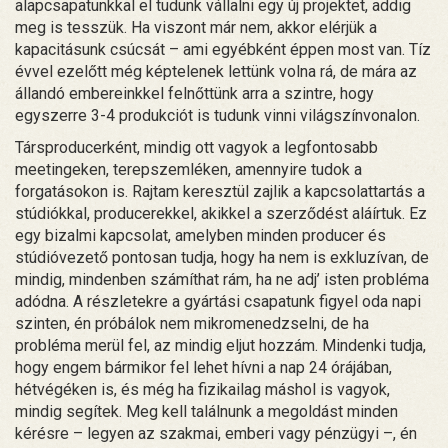
alapcsapatunkkal el tudunk vállalni egy új projektet, addig
meg is tesszük. Ha viszont már nem, akkor elérjük a
kapacitásunk csúcsát – ami egyébként éppen most van. Tíz
évvel ezelőtt még képtelenek lettünk volna rá, de mára az
állandó embereinkkel felnőttünk arra a szintre, hogy
egyszerre 3-4 produkciót is tudunk vinni világszínvonalon.
Társproducerként, mindig ott vagyok a legfontosabb
meetingeken, terepszemléken, amennyire tudok a
forgatásokon is. Rajtam keresztül zajlik a kapcsolattartás a
stúdiókkal, producerekkel, akikkel a szerződést aláírtuk. Ez
egy bizalmi kapcsolat, amelyben minden producer és
stúdióvezető pontosan tudja, hogy ha nem is exkluzívan, de
mindig, mindenben számíthat rám, ha ne adj’ isten probléma
adódna. A részletekre a gyártási csapatunk figyel oda napi
szinten, én próbálok nem mikromenedzselni, de ha
probléma merül fel, az mindig eljut hozzám. Mindenki tudja,
hogy engem bármikor fel lehet hívni a nap 24 órájában,
hétvégéken is, és még ha fizikailag máshol is vagyok,
mindig segítek. Meg kell találnunk a megoldást minden
kérésre – legyen az szakmai, emberi vagy pénzügyi –, én