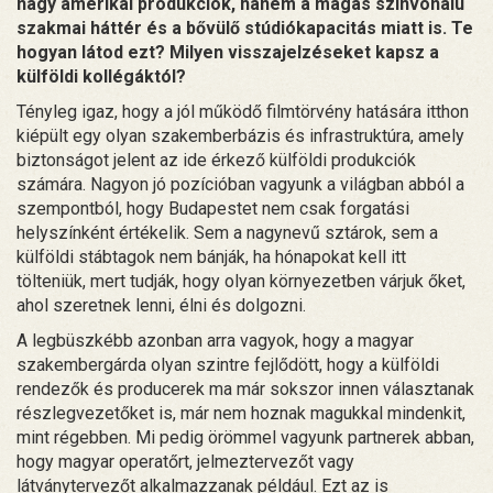
nagy amerikai produkciók, hanem a magas színvonalú
szakmai háttér és a bővülő stúdiókapacitás miatt is. Te
hogyan látod ezt? Milyen visszajelzéseket kapsz a
külföldi kollégáktól?
Tényleg igaz, hogy a jól működő filmtörvény hatására itthon
kiépült egy olyan szakemberbázis és infrastruktúra, amely
biztonságot jelent az ide érkező külföldi produkciók
számára. Nagyon jó pozícióban vagyunk a világban abból a
szempontból, hogy Budapestet nem csak forgatási
helyszínként értékelik. Sem a nagynevű sztárok, sem a
külföldi stábtagok nem bánják, ha hónapokat kell itt
tölteniük, mert tudják, hogy olyan környezetben várjuk őket,
ahol szeretnek lenni, élni és dolgozni.
A legbüszkébb azonban arra vagyok, hogy a magyar
szakembergárda olyan szintre fejlődött, hogy a külföldi
rendezők és producerek ma már sokszor innen választanak
részlegvezetőket is, már nem hoznak magukkal mindenkit,
mint régebben. Mi pedig örömmel vagyunk partnerek abban,
hogy magyar operatőrt, jelmeztervezőt vagy
látványtervezőt alkalmazzanak például. Ezt az is