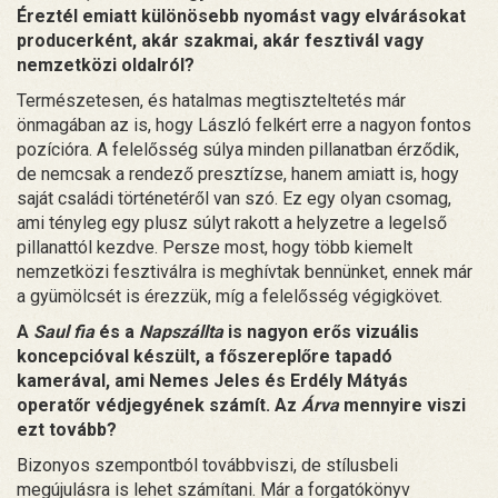
Éreztél emiatt különösebb nyomást vagy elvárásokat
producerként, akár szakmai, akár fesztivál vagy
nemzetközi oldalról?
Természetesen, és hatalmas megtiszteltetés már
önmagában az is, hogy László felkért erre a nagyon fontos
pozícióra. A felelősség súlya minden pillanatban érződik,
de nemcsak a rendező presztízse, hanem amiatt is, hogy
saját családi történetéről van szó. Ez egy olyan csomag,
ami tényleg egy plusz súlyt rakott a helyzetre a legelső
pillanattól kezdve. Persze most, hogy több kiemelt
nemzetközi fesztiválra is meghívtak bennünket, ennek már
a gyümölcsét is érezzük, míg a felelősség végigkövet.
A
Saul fia
és a
Napszállta
is nagyon erős vizuális
koncepcióval készült, a főszereplőre tapadó
kamerával, ami Nemes Jeles és Erdély Mátyás
operatőr védjegyének számít. Az
Árva
mennyire viszi
ezt tovább?
Bizonyos szempontból továbbviszi, de stílusbeli
megújulásra is lehet számítani. Már a forgatókönyv