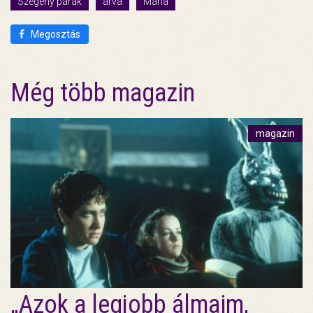
Szegény párák
árva
Maria
Megosztás
Még több magazin
magazin
„Azok a legjobb álmaim,