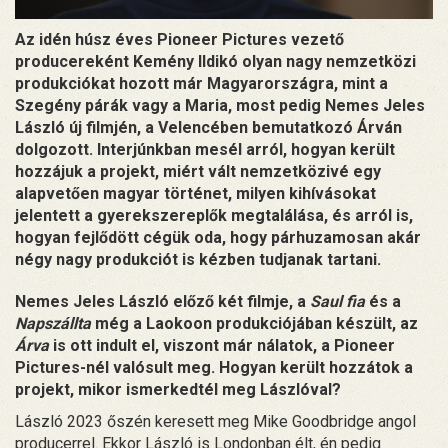
Az idén húsz éves Pioneer Pictures vezető
producereként Kemény Ildikó olyan nagy nemzetközi
produkciókat hozott már Magyarországra, mint a
Szegény párák vagy a Maria, most pedig Nemes Jeles
László új filmjén, a Velencében bemutatkozó Árván
dolgozott. Interjúnkban mesél arról, hogyan került
hozzájuk a projekt, miért vált nemzetközivé egy
alapvetően magyar történet, milyen kihívásokat
jelentett a gyerekszereplők megtalálása, és arról is,
hogyan fejlődött cégük oda, hogy párhuzamosan akár
négy nagy produkciót is kézben tudjanak tartani.
Nemes Jeles László előző két filmje, a
Saul fia
és a
Napszállta
még a Laokoon produkciójában készült, az
Árva
is ott indult el, viszont már nálatok, a Pioneer
Pictures-nél valósult meg. Hogyan került hozzátok a
projekt, mikor ismerkedtél meg Lászlóval?
László 2023 őszén keresett meg Mike Goodbridge angol
producerrel. Ekkor László is Londonban élt, én pedig