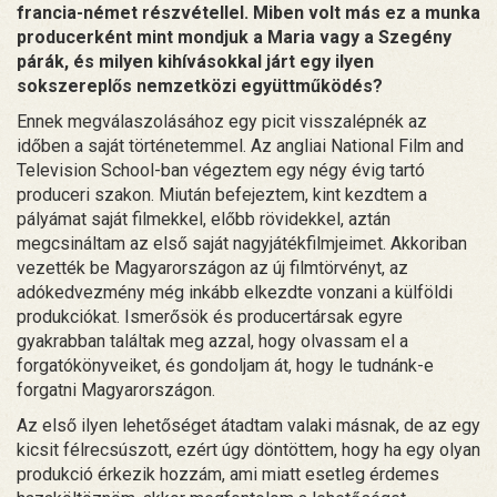
francia-német részvétellel. Miben volt más ez a munka
producerként mint mondjuk a Maria vagy a Szegény
párák, és milyen kihívásokkal járt egy ilyen
sokszereplős nemzetközi együttműködés?
Ennek megválaszolásához egy picit visszalépnék az
időben a saját történetemmel. Az angliai National Film and
Television School-ban végeztem egy négy évig tartó
produceri szakon. Miután befejeztem, kint kezdtem a
pályámat saját filmekkel, előbb rövidekkel, aztán
megcsináltam az első saját nagyjátékfilmjeimet. Akkoriban
vezették be Magyarországon az új filmtörvényt, az
adókedvezmény még inkább elkezdte vonzani a külföldi
produkciókat. Ismerősök és producertársak egyre
gyakrabban találtak meg azzal, hogy olvassam el a
forgatókönyveiket, és gondoljam át, hogy le tudnánk-e
forgatni Magyarországon.
Az első ilyen lehetőséget átadtam valaki másnak, de az egy
kicsit félrecsúszott, ezért úgy döntöttem, hogy ha egy olyan
produkció érkezik hozzám, ami miatt esetleg érdemes