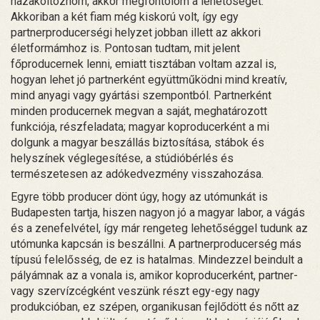
hazaköltöznöm, akkor megfontolom a lehetőséget.
Akkoriban a két fiam még kiskorú volt, így egy
partnerproducerségi helyzet jobban illett az akkori
életformámhoz is. Pontosan tudtam, mit jelent
főproducernek lenni, emiatt tisztában voltam azzal is,
hogyan lehet jó partnerként együttműködni mind kreatív,
mind anyagi vagy gyártási szempontból. Partnerként
minden producernek megvan a saját, meghatározott
funkciója, részfeladata; magyar koproducerként a mi
dolgunk a magyar beszállás biztosítása, stábok és
helyszínek véglegesítése, a stúdióbérlés és
természetesen az adókedvezmény visszahozása.
Egyre több producer dönt úgy, hogy az utómunkát is
Budapesten tartja, hiszen nagyon jó a magyar labor, a vágás
és a zenefelvétel, így már rengeteg lehetőséggel tudunk az
utómunka kapcsán is beszállni. A partnerproducerség más
típusú felelősség, de ez is hatalmas. Mindezzel beindult a
pályámnak az a vonala is, amikor koproducerként, partner-
vagy szervízcégként veszünk részt egy-egy nagy
produkcióban, ez szépen, organikusan fejlődött és nőtt az