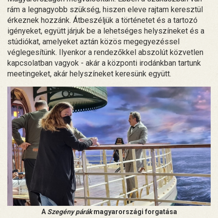
rám a legnagyobb szükség, hiszen eleve rajtam keresztül
érkeznek hozzánk. Átbeszéljük a történetet és a tartozó
igényeket, együtt járjuk be a lehetséges helyszíneket és a
stúdiókat, amelyeket aztán közös megegyezéssel
véglegesítünk. Ilyenkor a rendezőkkel abszolút közvetlen
kapcsolatban vagyok - akár a központi irodánkban tartunk
meetingeket, akár helyszíneket keresünk együtt.
A
Szegény párák
magyarországi forgatása