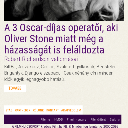
A 3 Oscar-díjas operatőr, aki
Oliver Stone miatt még a
házasságát is feláldozta
Robert Richardson vallomásai
Kill Bill, A szakasz, Casino, Született gyilkosok, Becstelen
Brigantyk, Django elszabadul. Csak néhány cím minden
idők egyik legnagyobb hatású…
TOVÁBB
STÁB
PARTNEREK
RÓLUNK
KONTAKT
ADATVÉDELEM
Filmhu
HMDB
FilmInHungary
Filmtörténet
Szakma
A FILMHU-CSOPORT kiadója Film.hu Kft. © Minden jog fenntartva 2000-2026