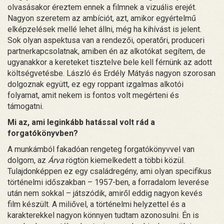
olvasásakor éreztem ennek a filmnek a vizuális erejét.
Nagyon szeretem az ambíciót, azt, amikor egyértelmű
elképzelések mellé lehet állni, még ha kihívást is jelent.
Sok olyan aspektusa van a rendezői, operatőri, produceri
partnerkapcsolatnak, amiben én az alkotókat segítem, de
ugyanakkor a kereteket tisztelve bele kell férnünk az adott
költségvetésbe. László és Erdély Mátyás nagyon szorosan
dolgoznak együtt, ez egy roppant izgalmas alkotói
folyamat, amit nekem is fontos volt megérteni és
támogatni.
Mi az, ami leginkább hatással volt rád a
forgatókönyvben?
A munkámból fakadóan rengeteg forgatókönyvvel van
dolgom, az
Árva
rögtön kiemelkedett a többi közül.
Tulajdonképpen ez egy családregény, ami olyan specifikus
történelmi időszakban – 1957-ben, a forradalom leverése
után nem sokkal – játszódik, amiről eddig nagyon kevés
film készült. A miliővel, a történelmi helyzettel és a
karakterekkel nagyon könnyen tudtam azonosulni. Én is