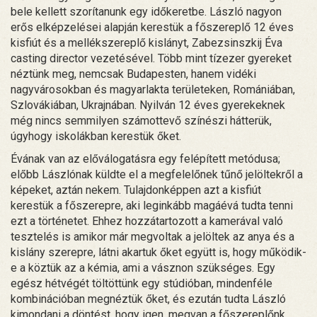
bele kellett szorítanunk egy időkeretbe. László nagyon
erős elképzelései alapján kerestük a főszereplő 12 éves
kisfiút és a mellékszereplő kislányt, Zabezsinszkij Éva
casting director vezetésével. Több mint tízezer gyereket
néztünk meg, nemcsak Budapesten, hanem vidéki
nagyvárosokban és magyarlakta területeken, Romániában,
Szlovákiában, Ukrajnában. Nyilván 12 éves gyerekeknek
még nincs semmilyen számottevő színészi hátterük,
úgyhogy iskolákban kerestük őket.
Évának van az előválogatásra egy felépített metódusa;
előbb Lászlónak küldte el a megfelelőnek tűnő jelöltekről a
képeket, aztán nekem. Tulajdonképpen azt a kisfiút
kerestük a főszerepre, aki leginkább magáévá tudta tenni
ezt a történetet. Ehhez hozzátartozott a kamerával való
tesztelés is amikor már megvoltak a jelöltek az anya és a
kislány szerepre, látni akartuk őket együtt is, hogy működik-
e a köztük az a kémia, ami a vásznon szükséges. Egy
egész hétvégét töltöttünk egy stúdióban, mindenféle
kombinációban megnéztük őket, és ezután tudta László
kimondani a döntést, hogy igen, megvan a főszereplőnk