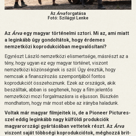
Az
Árva
forgatása
Fotó: Szilágyi Lenke
Az
Árva
egy magyar történelmi sztori. Mi az, ami miatt
a leginkább úgy gondoltátok, hogy érdemes
nemzetközi koprodukcióban megvalósítani?
Egyrészt László nemzetközi elismertsége, másrészt az a
tény, hogy ugyan ez egy magyar történet, viszont
nemzetközi közönségnek is szól. Úgy éreztük, hogy
nemcsak a finanszírozás szempontjából fontos
koprodukciót összehoznunk. Ezek az országok, akik
beszálltak, abban is segítenek, hogy a film jelentős
nemzetközi mozi forgalmazásra is eljusson. Büszkén
mondhatom, hogy már most ebbe az irányba haladunk.
Voltak már magyar filmjeitek is, de a Pioneer Pictures-
szel eddig leginkább nagy külföldi produkciók
magyarországi gyártásában vettetek részt. Az
Árva
viszont saját többségi koprodukciótok, méghozzá brit-