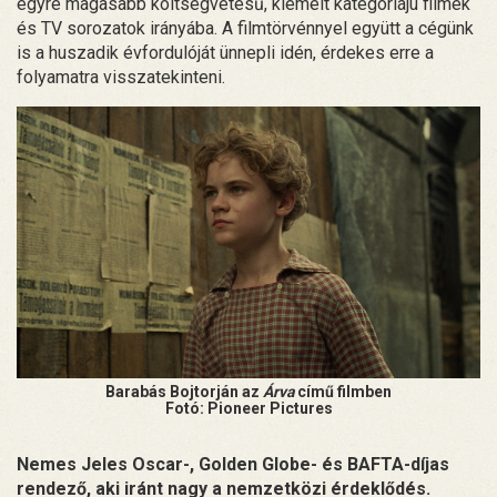
egyre magasabb költségvetésű, kiemelt kategóriájú filmek
és TV sorozatok irányába. A filmtörvénnyel együtt a cégünk
is a huszadik évfordulóját ünnepli idén, érdekes erre a
folyamatra visszatekinteni.
Barabás Bojtorján az
Árva
című filmben
Fotó: Pioneer Pictures
Nemes Jeles Oscar-, Golden Globe- és BAFTA-díjas
rendező, aki iránt nagy a nemzetközi érdeklődés.