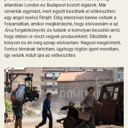
állandóan London és Budapest között ingázok. Már
ismertük egymást, mert együtt kezdtünk el előkészíteni
egy angol nyelvű filmjét. Elég intenzíven benne voltunk a
folyamatban, amikor megkérdezte, hogy elolvasnám-e az
Árva
forgatókönyvét, és tudunk-e komolyan beszélni arról,
hogy ebben is részt vegyek producerként. Elküldték a
könyvet és én még aznap elolvastam. Nagyon megérintett,
fontos témának tartottam, úgyhogy rögtön igent mondtam,
így velünk indult újra az előkészítés.