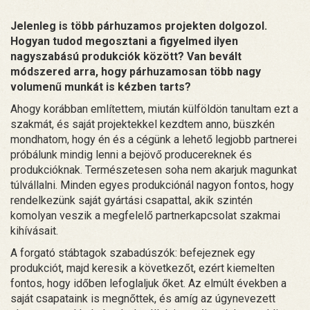
Jelenleg is több párhuzamos projekten dolgozol.
Hogyan tudod megosztani a figyelmed ilyen
nagyszabású produkciók között? Van bevált
módszered arra, hogy párhuzamosan több nagy
volumenű munkát is kézben tarts?
Ahogy korábban említettem, miután külföldön tanultam ezt a
szakmát, és saját projektekkel kezdtem anno, büszkén
mondhatom, hogy én és a cégünk a lehető legjobb partnerei
próbálunk mindig lenni a bejövő producereknek és
produkcióknak. Természetesen soha nem akarjuk magunkat
túlvállalni. Minden egyes produkciónál nagyon fontos, hogy
rendelkezünk saját gyártási csapattal, akik szintén
komolyan veszik a megfelelő partnerkapcsolat szakmai
kihívásait.
A forgató stábtagok szabadúszók: befejeznek egy
produkciót, majd keresik a következőt, ezért kiemelten
fontos, hogy időben lefoglaljuk őket. Az elmúlt években a
saját csapataink is megnőttek, és amíg az úgynevezett