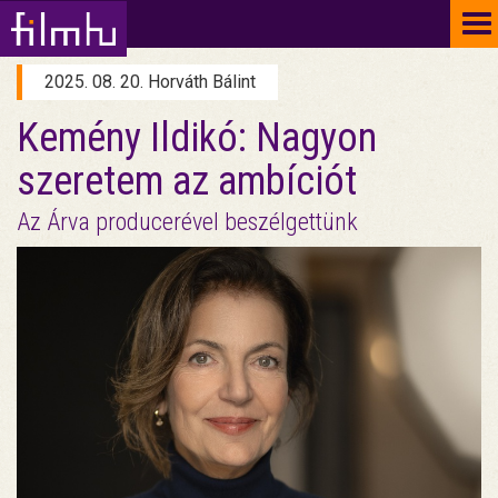
To
na
2025. 08. 20. Horváth Bálint
Kemény Ildikó: Nagyon
szeretem az ambíciót
Az Árva producerével beszélgettünk