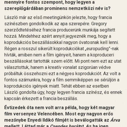
mennyire fontos szempont, hogy legyen a
szereplőgárdában prominens nemzetközi név is?
László már az első meetingünkön jelezte, hogy francia
színészben gondolkodik az apa szerepére. Gregory
szerződtetéséhez francia producerünk munkája segített
hozzá. Mindehhez azért annyit jegyeznék meg, hogy a
koprodukciós beszállásokkal nagyon óvatosnak kell lenni.
Régen a rosszul sikerült koprodukciókat „europuding”-nak
hívták, amiben nem a film igényeit, hanem a koproduceri
beszállásokat tartották szem előtt. Mi pont nem ezt az utat
választottuk, hanem a kreatív vonalat szigorúan védve
próbáltuk összehozni ezt a négyes koprodukciót. Az volt a
fontos számunkra, hogy a film semmiképpen se sérüljön a
koprodukciós igények miatt. Tehát ebben az esetben
László gondolta úgy, hogy legyen francia színész, és ennek
kapcsán érkezett a francia beszállás.
Évtizedek óta nem volt arra példa, hogy két magyar
film versenyez Velencében. Most egy nagyon erős
mezőnybe Enyedi Ildikó filmjét is beválogatták az
Árva
mellett. Láttad már a
Csendes barát
ot, és ha igen,