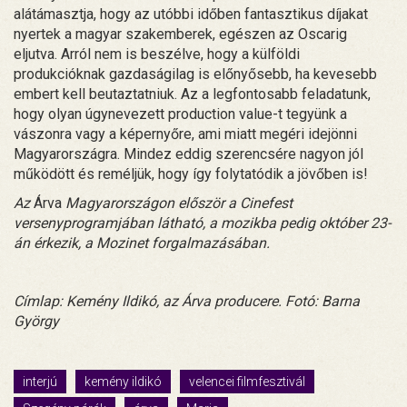
alátámasztja, hogy az utóbbi időben fantasztikus díjakat
nyertek a magyar szakemberek, egészen az Oscarig
eljutva. Arról nem is beszélve, hogy a külföldi
produkcióknak gazdaságilag is előnyősebb, ha kevesebb
embert kell beutaztatniuk. Az a legfontosabb feladatunk,
hogy olyan úgynevezett production value-t tegyünk a
vászonra vagy a képernyőre, ami miatt megéri idejönni
Magyarországra. Mindez eddig szerencsére nagyon jól
működött és reméljük, hogy így folytatódik a jövőben is!
Az
Árva
Magyarországon először a Cinefest
versenyprogramjában látható, a mozikba pedig október 23-
án érkezik, a Mozinet forgalmazásában.
Címlap: Kemény Ildikó, az Árva producere. Fotó: Barna
György
interjú
kemény ildikó
velencei filmfesztivál