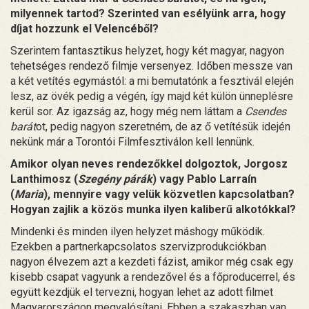
milyennek tartod? Szerinted van esélyünk arra, hogy
díjat hozzunk el Velencéből?
Szerintem fantasztikus helyzet, hogy két magyar, nagyon
tehetséges rendező filmje versenyez. Időben messze van
a két vetítés egymástól: a mi bemutatónk a fesztivál elején
lesz, az övék pedig a végén, így majd két külön ünneplésre
kerül sor. Az igazság az, hogy még nem láttam a
Csendes
barát
ot, pedig nagyon szeretném, de az ő vetítésük idején
nekünk már a Torontói Filmfesztiválon kell lennünk.
Amikor olyan neves rendezőkkel dolgoztok, Jorgosz
Lanthimosz (
Szegény párák
) vagy Pablo Larraín
(
Maria
), mennyire vagy velük közvetlen kapcsolatban?
Hogyan zajlik a közös munka ilyen kaliberű alkotókkal?
Mindenki és minden ilyen helyzet máshogy működik.
Ezekben a partnerkapcsolatos szervizprodukciókban
nagyon élvezem azt a kezdeti fázist, amikor még csak egy
kisebb csapat vagyunk a rendezővel és a főproducerrel, és
együtt kezdjük el tervezni, hogyan lehet az adott filmet
Magyarországon megvalósítani. Ebben a szakaszban van