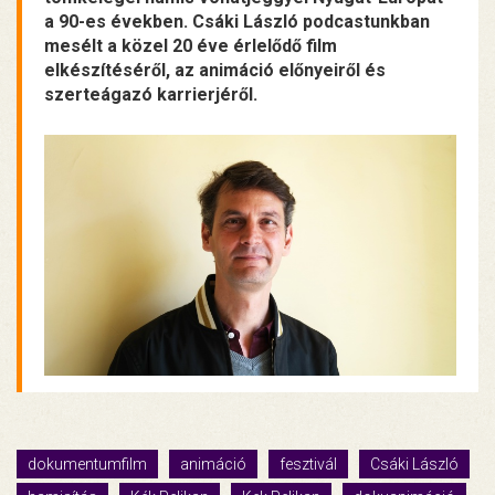
a 90-es években. Csáki László podcastunkban
mesélt a közel 20 éve érlelődő film
elkészítéséről, az animáció előnyeiről és
szerteágazó karrierjéről.
dokumentumfilm
animáció
fesztivál
Csáki László