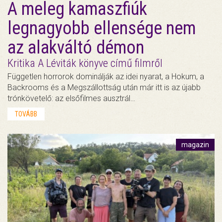
A meleg kamaszfiúk
legnagyobb ellensége nem
az alakváltó démon
Kritika A Léviták könyve című filmről
Független horrorok dominálják az idei nyarat, a Hokum, a
Backrooms és a Megszállottság után már itt is az újabb
trónkövetelő: az elsőfilmes ausztrál…
TOVÁBB
magazin