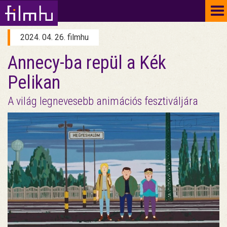
To
na
2024. 04. 26. filmhu
Annecy-ba repül a Kék
Pelikan
A világ legnevesebb animációs fesztiváljára