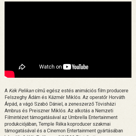
A
Kék Pelikan
című egész estés animációs film producere
Felszeghy Ádám és Kázmér Miklós. Az operatőr Horváth
Árpád, a vágó Szabó Dániel, a zeneszerző Tövisházi
Ambrus és Preiszner Miklós. Az alkotás a Nemzeti
Filmintézet támogatásával az Umbrella Entertainment
produkciójában, Temple Réka koproducer szakmai
támogatásával és a Cinemon Entertainment gyártásában