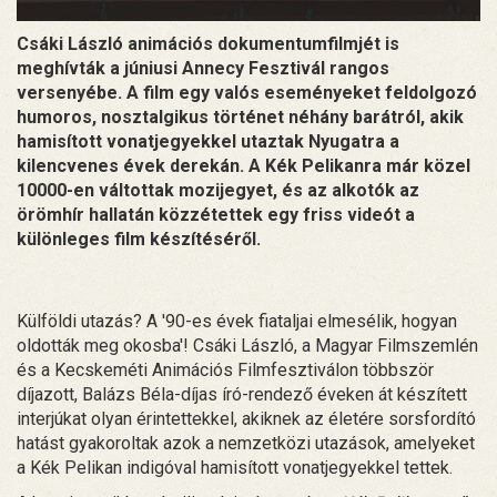
Csáki László animációs dokumentumfilmjét is
meghívták a júniusi Annecy Fesztivál rangos
versenyébe. A film egy valós eseményeket feldolgozó
humoros, nosztalgikus történet néhány barátról, akik
hamisított vonatjegyekkel utaztak Nyugatra a
kilencvenes évek derekán. A Kék Pelikanra már közel
10000-en váltottak mozijegyet, és az alkotók az
örömhír hallatán közzétettek egy friss videót a
különleges film készítéséről.
Külföldi utazás? A '90-es évek fiataljai elmesélik, hogyan
oldották meg okosba'! Csáki László, a Magyar Filmszemlén
és a Kecskeméti Animációs Filmfesztiválon többször
díjazott, Balázs Béla-díjas író-rendező éveken át készített
interjúkat olyan érintettekkel, akiknek az életére sorsfordító
hatást gyakoroltak azok a nemzetközi utazások, amelyeket
a Kék Pelikan indigóval hamisított vonatjegyekkel tettek.