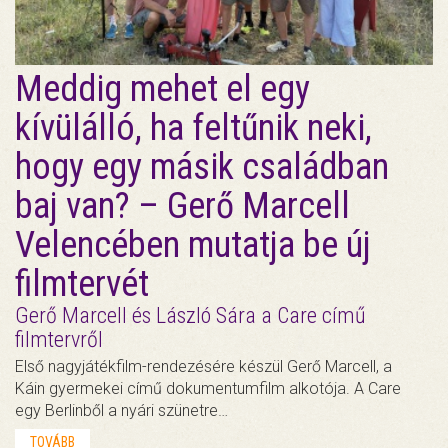
Meddig mehet el egy
kívülálló, ha feltűnik neki,
hogy egy másik családban
baj van? – Gerő Marcell
Velencében mutatja be új
filmtervét
Gerő Marcell és László Sára a Care című
filmtervről
Első nagyjátékfilm-rendezésére készül Gerő Marcell, a
Káin gyermekei című dokumentumfilm alkotója. A Care
egy Berlinből a nyári szünetre…
TOVÁBB