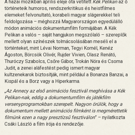
A hazai mozikban április eleje óta vetített
Kék Pelikan
az ő
történeteik humoros, rendszerkritikus és heistfilmes
elemeket felvonultató, korabeli magyar slágerekkel teli
feldolgozása – méghozzá Magyarországon egyedülálló
módon animációs dokumentumfilm formájában. A Kék
Pelikan a valós – saját hangjukon megszólaló – szereplők
mellett olyan színészek tolmácsolásában meséli el a
történteket, mint Lévai Norman, Tegyi Kornél, Kenéz
Ágoston, Börcsök Olivér, Rujder Vivien, Olasz Renátó,
Thuróczy Szabolcs, Csőre Gábor, Trokán Nóra és Csoma
Judit, a zenei aláfestést pedig ismert magyar
kultzenekarok biztosítják, mint például a Bonanza Banzai, a
Kispál és a Borz vagy a Hiperkarma.
„
Az Annecy az első animációs fesztivál meghívása a Kék
Pelikan-nak, eddig a dokumentumfilm és játékfilm
versenyprogramokban szerepelt. Nagyon örülök, hogy a
dokumentum mellett animációs filmként is megmérettetik
filmünk ezen a nagy presztízsű fesztiválon
” – nyilatkozta
Csáki László a film írója és rendezője.