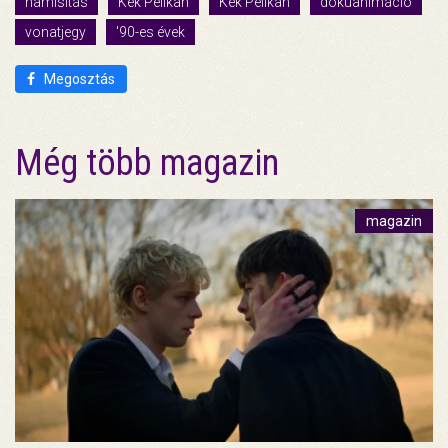
hamisítás
Kék Pelikan
Kek Pelikan
dokuanimáció
vonatjegy
'90-es évek
Megosztás
Még több magazin
magazin