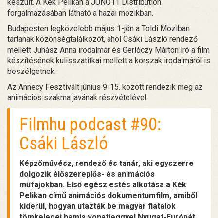
készült. A Kék Pelikan a JUNO11 Distribution
forgalmazásában látható a hazai mozikban.
Budapesten legközelebb május 1-jén a Toldi Moziban
tartanak közönségtalálkozót, ahol Csáki László rendező
mellett Juhász Anna irodalmár és Gerlóczy Márton író a film
készítésének kulisszatitkai mellett a korszak irodalmáról is
beszélgetnek.
Az Annecy Fesztivált június 9-15. között rendezik meg az
animációs szakma javának részvételével.
Filmhu podcast #90:
Csáki László
Képzőművész, rendező és tanár, aki egyszerre
dolgozik élőszereplős- és animációs
műfajokban. Első egész estés alkotása a Kék
Pelikan című animációs dokumentumfilm, amiből
kiderül, hogyan utazták be magyar fiatalok
tömkelegei hamis vonatjeggyel Nyugat-Európát