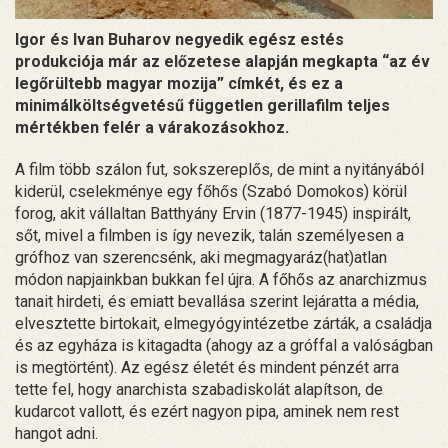
Igor és Ivan Buharov negyedik egész estés
produkciója már az előzetese alapján megkapta “az év
legőrültebb magyar mozija” címkét, és ez a
minimálköltségvetésű független gerillafilm teljes
mértékben felér a várakozásokhoz.
A film több szálon fut, sokszereplős, de mint a nyitányából
kiderül, cselekménye egy főhős (Szabó Domokos) körül
forog, akit vállaltan Batthyány Ervin (1877-1945) inspirált,
sőt, mivel a filmben is így nevezik, talán személyesen a
grófhoz van szerencsénk, aki megmagyaráz(hat)atlan
módon napjainkban bukkan fel újra. A főhős az anarchizmus
tanait hirdeti, és emiatt bevallása szerint lejáratta a média,
elvesztette birtokait, elmegyógyintézetbe zárták, a családja
és az egyháza is kitagadta (ahogy az a gróffal a valóságban
is megtörtént). Az egész életét és mindent pénzét arra
tette fel, hogy anarchista szabadiskolát alapítson, de
kudarcot vallott, és ezért nagyon pipa, aminek nem rest
hangot adni.