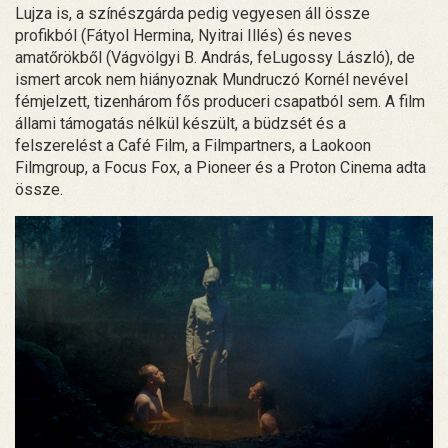
Lujza is, a színészgárda pedig vegyesen áll össze
profikból (Fátyol Hermina, Nyitrai Illés) és neves
amatőrökből (Vágvölgyi B. András, feLugossy László), de
ismert arcok nem hiányoznak Mundruczó Kornél nevével
fémjelzett, tizenhárom fős produceri csapatból sem. A film
állami támogatás nélkül készült, a büdzsét és a
felszerelést a Café Film, a Filmpartners, a Laokoon
Filmgroup, a Focus Fox, a Pioneer és a Proton Cinema adta
össze.