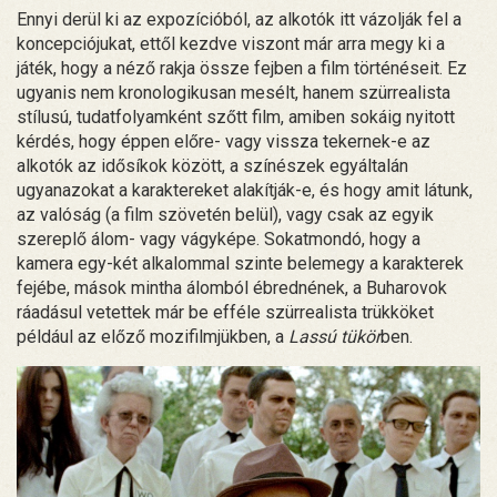
Ennyi derül ki az expozícióból, az alkotók itt vázolják fel a
koncepciójukat, ettől kezdve viszont már arra megy ki a
játék, hogy a néző rakja össze fejben a film történéseit. Ez
ugyanis nem kronologikusan mesélt, hanem szürrealista
stílusú, tudatfolyamként szőtt film, amiben sokáig nyitott
kérdés, hogy éppen előre- vagy vissza tekernek-e az
alkotók az idősíkok között, a színészek egyáltalán
ugyanazokat a karaktereket alakítják-e, és hogy amit látunk,
az valóság (a film szövetén belül), vagy csak az egyik
szereplő álom- vagy vágyképe. Sokatmondó, hogy a
kamera egy-két alkalommal szinte belemegy a karakterek
fejébe, mások mintha álomból ébrednének, a Buharovok
ráadásul vetettek már be efféle szürrealista trükköket
például az előző mozifilmjükben, a
Lassú tükör
ben.