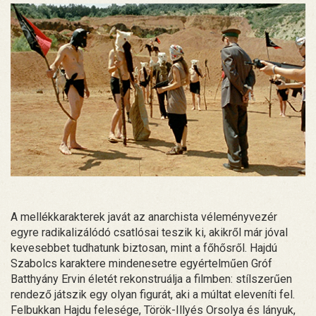
A mellékkarakterek javát az anarchista véleményvezér
egyre radikalizálódó csatlósai teszik ki, akikről már jóval
kevesebbet tudhatunk biztosan, mint a főhősről. Hajdú
Szabolcs karaktere mindenesetre egyértelműen Gróf
Batthyány Ervin életét rekonstruálja a filmben: stílszerűen
rendező játszik egy olyan figurát, aki a múltat eleveníti fel.
Felbukkan Hajdu felesége, Török-Illyés Orsolya és lányuk,