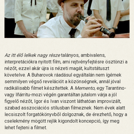
Az itt élő lelkek nagy része
talányos, ambivalens,
interpretációkra nyitott film, ami rejtvényfejtésre ösztönzi a
nézőt, ezzel akár újra is nézeti magát, kultstátuszt
követelve. A Buharovok ráadásul egyáltalán nem ígérnek
semmilyen végső revelációt a közönségnek, annál jóval
radikálisabb filmet készítettek. A
Memento
, egy Tarantino-
vagy Iñárritu-mozi végén garantáltan jutalom várja a jól
figyelő nézőt, Igor és Ivan viszont láthatóan improvizált,
szabad asszociációs stílusban filmeznek. Nem évek alatt
lecsiszolt forgatókönyvből dolgoznak, de érezhető, hogy a
cselekmény mögött rejlik kigondolt koncepció, így meg
lehet fejteni a filmet.