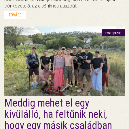
trónkövetelő: az elsőfilmes ausztrál…
TOVÁBB
magazin
Meddig mehet el egy
kívülálló, ha feltűnik neki,
hogy egy másik családban