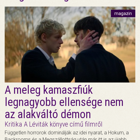
magazin
A meleg kamaszfiúk
legnagyobb ellensége nem
az alakváltó démon
Kritika A Léviták könyve című filmről
Független horrorok dominálják az idei nyarat, a Hokum, a
Backrooms és a Megszállottság után már itt is az újabb