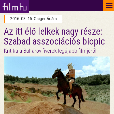
To
na
2016. 03. 15. Csiger Ádám
Az itt élő lelkek nagy része:
Szabad asszociációs biopic
Kritika a Buharov fivérek legújabb filmjéről