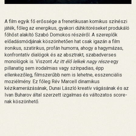
A film egyik fő erőssége a frenetikusan komikus színészi
játék, főleg az energikus, gyakori dühkitöréseket produkáló
főhőst alakító Szabó Domokos részéről. A szereplők
előadásmódjának köszönhetően hat csak igazán a film
ironikus, szatirikus, profán humorra, ahogy a hagymázas,
konfrontatív dialógok és az absztrakt, szabadverses
monológok is. Viszont
Az itt élő lelkek nagy része
egy
pillanatig sem irodalmias vagy színpadias, épp
ellenkezőleg, filmszerűbb nem is lehetne, esszenciális
moziélmény. Ez főleg Rév Marcell dinamikus
kézikamerázásának, Dunai László kreatív vágásának és az
Ivan Buharov által szerzett izgalmas és változatos score-
nak köszönhető.