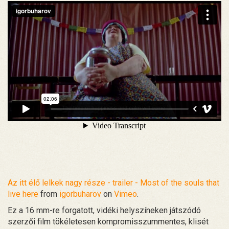
Az itt élő lelkek nagy része - trailer - Most of the souls that
live here
from
igorbuharov
on
Vimeo
.
Ez a 16 mm-re forgatott, vidéki helyszíneken játszódó
szerzői film tökéletesen kompromisszummentes, klisét