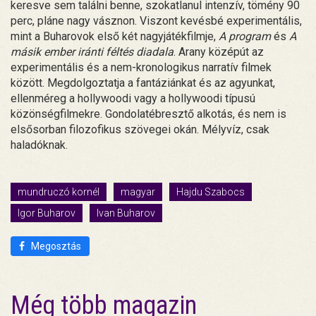
keresve sem találni benne, szokatlanul intenzív, tömény 90
perc, pláne nagy vásznon. Viszont kevésbé experimentális,
mint a Buharovok első két nagyjátékfilmje,
A program
és
A
másik ember iránti féltés diadala
. Arany középút az
experimentális és a nem-kronologikus narratív filmek
között. Megdolgoztatja a fantáziánkat és az agyunkat,
ellenméreg a hollywoodi vagy a hollywoodi típusú
közönségfilmekre. Gondolatébresztő alkotás, és nem is
elsősorban filozofikus szövegei okán. Mélyvíz, csak
haladóknak.
mundruczó kornél
magyar
Hajdu Szabocs
Igor Buharov
Ivan Buharov
Megosztás
Még több magazin