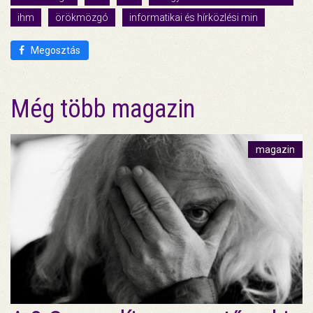
ihm
örökmözgó
informatikai és hírközlési min
Megosztás
Még több magazin
magazin