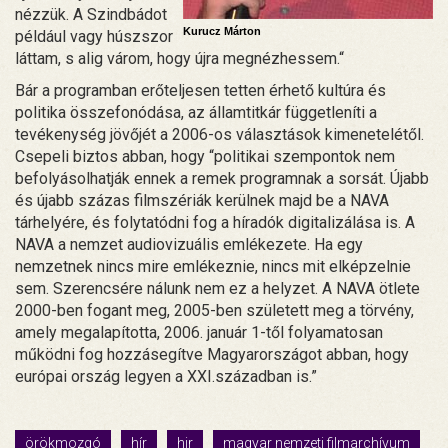
nézzük. A Szindbádot
Kurucz Márton
például vagy húszszor
láttam, s alig várom, hogy újra megnézhessem.“
Bár a programban erőteljesen tetten érhető kultúra és
politika összefonódása, az államtitkár függetleníti a
tevékenység jövőjét a 2006-os választások kimenetelétől.
Csepeli biztos abban, hogy “politikai szempontok nem
befolyásolhatják ennek a remek programnak a sorsát. Újabb
és újabb százas filmszériák kerülnek majd be a NAVA
tárhelyére, és folytatódni fog a híradók digitalizálása is. A
NAVA a nemzet audiovizuális emlékezete. Ha egy
nemzetnek nincs mire emlékeznie, nincs mit elképzelnie
sem. Szerencsére nálunk nem ez a helyzet. A NAVA ötlete
2000-ben fogant meg, 2005-ben született meg a törvény,
amely megalapította, 2006. január 1-től folyamatosan
működni fog hozzásegítve Magyarországot abban, hogy
európai ország legyen a XXI.században is.”
örökmozgó
hír
hir
magyar nemzeti filmarchívum