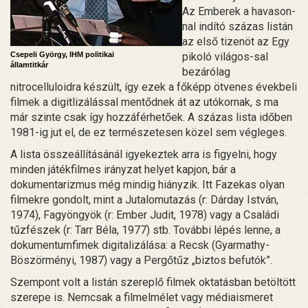
Az Emberek a havason-
nal indító százas listán
az első tizenöt az Egy
Csepeli György, IHM politikai
pikoló világos-sal
államtitkár
bezárólag
nitrocelluloidra készült, így ezek a főképp ötvenes évekbeli
filmek a digitlizálással mentődnek át az utókornak, s ma
már szinte csak így hozzáférhetőek. A százas lista időben
1981-ig jut el, de ez természetesen közel sem végleges.
A lista összeállításánál igyekeztek arra is figyelni, hogy
minden játékfilmes irányzat helyet kapjon, bár a
dokumentarizmus még mindig hiányzik. Itt Fazekas olyan
filmekre gondolt, mint a Jutalomutazás (r: Dárday István,
1974), Fagyöngyök (r: Ember Judit, 1978) vagy a Családi
tűzfészek (r: Tarr Béla, 1977) stb. További lépés lenne, a
dokumentumfimek digitalizálása: a Recsk (Gyarmathy-
Böszörményi, 1987) vagy a Pergőtűz „biztos befutók”.
Szempont volt a listán szereplő filmek oktatásban betöltött
szerepe is. Nemcsak a filmelmélet vagy médiaismeret