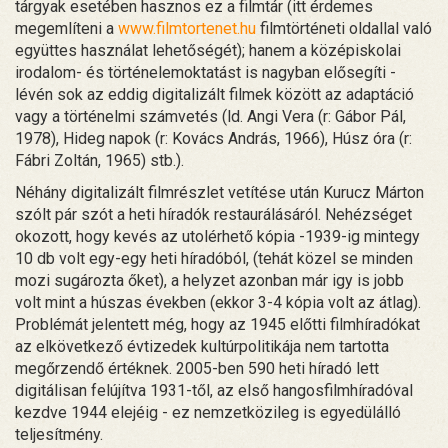
tárgyak esetében hasznos ez a filmtár (itt érdemes
megemlíteni a
www.filmtortenet.hu
filmtörténeti oldallal való
együttes használat lehetőségét); hanem a középiskolai
irodalom- és történelemoktatást is nagyban elősegíti -
lévén sok az eddig digitalizált filmek között az adaptáció
vagy a történelmi számvetés (ld. Angi Vera (r: Gábor Pál,
1978), Hideg napok (r: Kovács András, 1966), Húsz óra (r:
Fábri Zoltán, 1965) stb.).
Néhány digitalizált filmrészlet vetítése után Kurucz Márton
szólt pár szót a heti híradók restaurálásáról. Nehézséget
okozott, hogy kevés az utolérhető kópia -1939-ig mintegy
10 db volt egy-egy heti híradóból, (tehát közel se minden
mozi sugározta őket), a helyzet azonban már igy is jobb
volt mint a húszas években (ekkor 3-4 kópia volt az átlag).
Problémát jelentett még, hogy az 1945 előtti filmhíradókat
az elkövetkező évtizedek kultúrpolitikája nem tartotta
megőrzendő értéknek. 2005-ben 590 heti híradó lett
digitálisan felújítva 1931-től, az első hangosfilmhíradóval
kezdve 1944 elejéig - ez nemzetközileg is egyedülálló
teljesítmény.