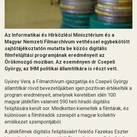
Az Informatikai és Hírközlési Minisztérium és a
Magyar Nemzeti Filmarchívum vetítéssel egybekötött
sajtótájékoztatón mutatta be közös digitális
filmfelújítási programjának eredményeit az
Örökmozgó moziban. Az eseményen dr Csepeli
György, az IHM politikai államtitkára is részt vett.
Gyürey Vera, a Filmarchívum igazgatója és Csepeli György
államtitkár rövid bevezetőjükben igen pozítivan értékelték a
program eredményeit, amelynek keretében idén 100
magyar játékfilm valamint 590 heti híradó digitális
felújítására került sor. Mindketten kiemelték a filmtárak, és
különösen a filmhíradók szerepét a magyar kollektív
emlékezet szempontjából.
A játékfilmek digitális felújításáért felelős Fazekas Eszter