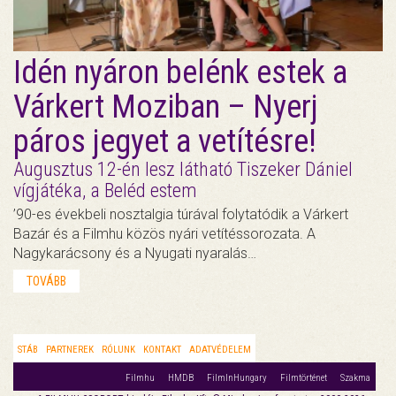
Idén nyáron belénk estek a
Várkert Moziban – Nyerj
páros jegyet a vetítésre!
Augusztus 12-én lesz látható Tiszeker Dániel
vígjátéka, a Beléd estem
’90-es évekbeli nosztalgia túrával folytatódik a Várkert
Bazár és a Filmhu közös nyári vetítéssorozata. A
Nagykarácsony és a Nyugati nyaralás…
TOVÁBB
STÁB
PARTNEREK
RÓLUNK
KONTAKT
ADATVÉDELEM
Filmhu
HMDB
FilmInHungary
Filmtörténet
Szakma