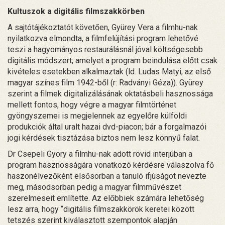
Kultuszok a digitális filmszakkörben
A sajtótájékoztatót követően, Gyürey Vera a filmhu-nak
nyilatkozva elmondta, a filmfelújítási program lehetővé
teszi a hagyományos restaurálásnál jóval költségesebb
digitális módszert; amelyet a program beindulása előtt csak
kivételes esetekben alkalmaztak (ld. Ludas Matyi, az első
magyar színes film 1942-ből (r: Radványi Géza)). Gyürey
szerint a filmek digitalizálásának oktatásbeli hasznossága
mellett fontos, hogy végre a magyar filmtörténet
gyöngyszemei is megjelennek az egyelőre külföldi
produkciók által uralt hazai dvd-piacon; bár a forgalmazói
jogi kérdések tisztázása biztos nem lesz könnyű falat.
Dr Csepeli Györy a filmhu-nak adott rövid interjúban a
program hasznosságára vonatkozó kérdésre válaszolva fő
haszonélvezőként elsősorban a tanuló ifjúságot nevezte
meg, másodsorban pedig a magyar filmművészet
szerelmeseit említette. Az előbbiek számára lehetőség
lesz arra, hogy “digitális filmszakkörök keretei között
tetszés szerint kiválasztott szempontok alapján