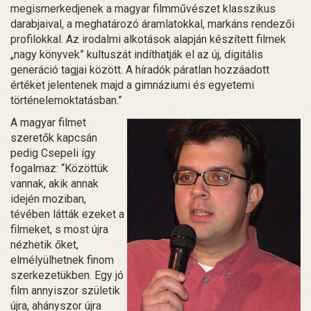
megismerkedjenek a magyar filmművészet klasszikus
darabjaival, a meghatározó áramlatokkal, markáns rendezői
profilokkal. Az irodalmi alkotások alapján készített filmek
„nagy könyvek” kultuszát indíthatják el az új, digitális
generáció tagjai között. A híradók páratlan hozzáadott
értéket jelentenek majd a gimnáziumi és egyetemi
történelemoktatásban.”
A magyar filmet
szeretők kapcsán
pedig Csepeli így
fogalmaz: “Közöttük
vannak, akik annak
idején moziban,
tévében látták ezeket a
filmeket, s most újra
nézhetik őket,
elmélyülhetnek finom
szerkezetükben. Egy jó
film annyiszor születik
újra, ahányszor újra