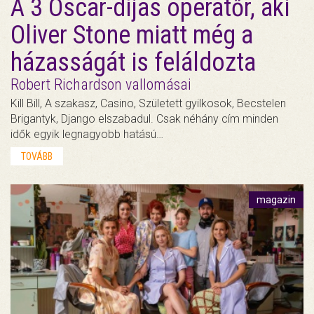
A 3 Oscar-díjas operatőr, aki
Oliver Stone miatt még a
házasságát is feláldozta
Robert Richardson vallomásai
Kill Bill, A szakasz, Casino, Született gyilkosok, Becstelen
Brigantyk, Django elszabadul. Csak néhány cím minden
idők egyik legnagyobb hatású…
TOVÁBB
magazin