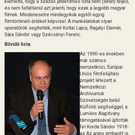
kiemelte, hogy a százas játékfilmes lista nem (lehet) teljes,
és nem feltétlenül azt jelenti, hogy ezek a legjobb magyar
filmek. Mindenesetre mindegyikük egytől egyig
filmtörténeti értéket képvisel. A munkálatokat olyan
operatőrök segítették, mint Koltai Lajos, Ragályi Elemér,
Sára Sándor vagy Szécsényi Ferenc.
Bővülő lista
Az 1990-es években
már számos
nemzetközi, Európai
Uniós filmfelújítási
projekt létezett a
Nemzetközi
Archívumok
Szövetségén belül.
Külföldi segítséggel, a
Lumière Alapítvány
támogatásával újították
fel Korda Sándor 1918-
as Az arany emberét is.