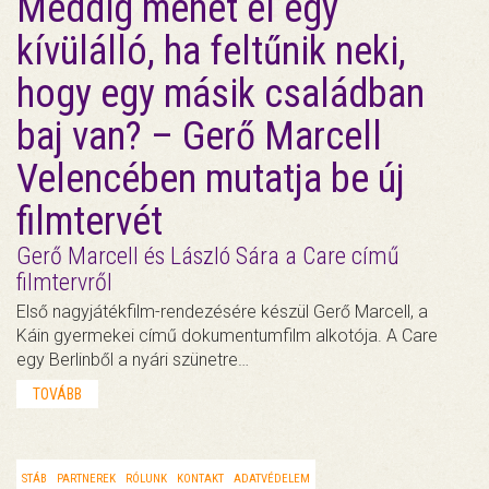
Meddig mehet el egy
kívülálló, ha feltűnik neki,
hogy egy másik családban
baj van? – Gerő Marcell
Velencében mutatja be új
filmtervét
Gerő Marcell és László Sára a Care című
filmtervről
Első nagyjátékfilm-rendezésére készül Gerő Marcell, a
Káin gyermekei című dokumentumfilm alkotója. A Care
egy Berlinből a nyári szünetre…
TOVÁBB
STÁB
PARTNEREK
RÓLUNK
KONTAKT
ADATVÉDELEM