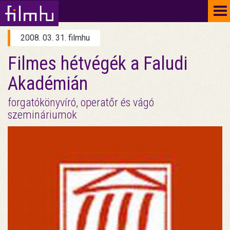
To
na
2008. 03. 31. filmhu
Filmes hétvégék a Faludi
Akadémián
forgatókönyvíró, operatőr és vágó
szemináriumok