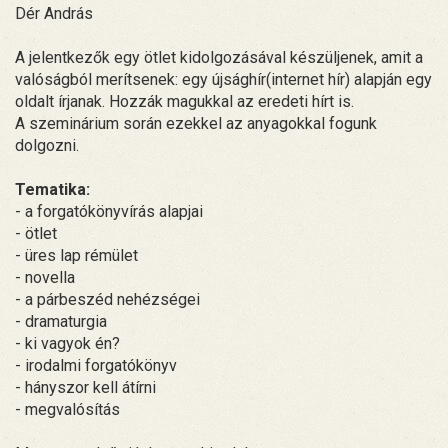
Dér András
A jelentkezők egy ötlet kidolgozásával készüljenek, amit a
valóságból merítsenek: egy újsághír(internet hír) alapján egy
oldalt írjanak. Hozzák magukkal az eredeti hírt is.
A szeminárium során ezekkel az anyagokkal fogunk
dolgozni.
Tematika:
- a forgatókönyvírás alapjai
- ötlet
- üres lap rémület
- novella
- a párbeszéd nehézségei
- dramaturgia
- ki vagyok én?
- irodalmi forgatókönyv
- hányszor kell átírni
- megvalósítás