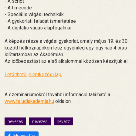
- A script
- A timecode
- Speciális vágási technikák
- A gyakorlati feladat ismertetése
- A digitális vágás alapfogalmai
A képzés része a vágási gyakorlat, amely május 19. és 30.
között hétköznapokon lesz egyénileg egy-egy nap 4 órás
időtartamban az Akadémián.
Az időbeosztást az első alkalommal közösen készítjük el.
Letölthető jelentkezési lap.
A szemináriumokról további információ található a
www.faludiakademia.hu
oldalon.
nevezés
nevezes
nevezz
Megosztás