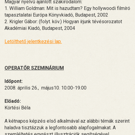
Magyar nyelvű ajánlott szakirodalom:
1. William Goldman: Mit is hazudtam? Egy hollywoodi filmíró
tapasztalatai Európa Könyvkiadó, Budapest, 2002
2. Krigler Gábor: (folyt. köv.) Hogyan írjunk tévésorozatot
Akadémiai Kiadó, Budapest, 2004
Letölthető jelentkezési lap.
OPERATŐR SZEMINÁRIUM
Időpont:
2008. április 26., május10. 10.00-19.00
Előadó:
Körtési Béla
A kétnapos képzés első alkalmával az alábbi témák szerint
haladva tisztázzuk a legfontosabb alapfogalmakat. A
szemléltetés egyrészt illusztrációk segítségével,