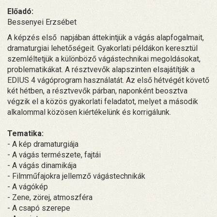
Előadó:
Bessenyei Erzsébet
A képzés első napjában áttekintjük a vágás alapfogalmait,
dramaturgiai lehetőségeit. Gyakorlati példákon keresztül
szemléltetjük a különböző vágástechnikai megoldásokat,
problematikákat. A résztvevők alapszinten elsajátítják a
EDIUS 4 vágóprogram használatát. Az első hétvégét követő
két hétben, a résztvevők párban, naponként beosztva
végzik el a közös gyakorlati feladatot, melyet a második
alkalommal közösen kiértékelünk és korrigálunk.
Tematika:
- A kép dramaturgiája
- A vágás természete, fajtái
- A vágás dinamikája
- Filmműfajokra jellemző vágástechnikák
- A vágókép
- Zene, zörej, atmoszféra
- A csapó szerepe