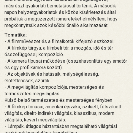
másrészt gyakorlati bemutatással történik. A második
napon helyzetgyakorlatok és közös kísérletezés által
próbáljuk a megszerzett ismereteket elmélyíteni, hogy
megkönnyítsük azok későbbi önálló alkalmazását.
Tematika:
- A filmművészet és a filmalkotók kifejező eszközei.
- A filmkép tárgya, a filmbeli tér, a mozgás, idő és tér
összefüggései, kompozíció.
- A kamera típusai működése (összehasonlítás egy amatőr
és egy profi kamera között)
- Az objektívek és hatásaik, mélységélesség,
előtétlencsék, szűrők.
- A megvilágítás kompozíciója, mesterséges és
természetes megvilágítás.
Külső-belső természetes és mesterséges fényben
- A filmkép tónusai, amerikai éjszaka, sziluett, félsziluett
világítás, direkt-indirekt világítás, klasszikus, modern
világítás, kevert megvilágítás.
- Lámpák, átlagos háztartásban megtalálható világítási
eszközök bemutatása, kipróbálása