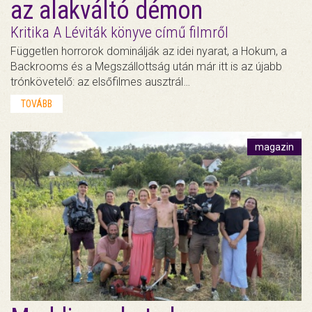
az alakváltó démon
Kritika A Léviták könyve című filmről
Független horrorok dominálják az idei nyarat, a Hokum, a
Backrooms és a Megszállottság után már itt is az újabb
trónkövetelő: az elsőfilmes ausztrál…
TOVÁBB
magazin