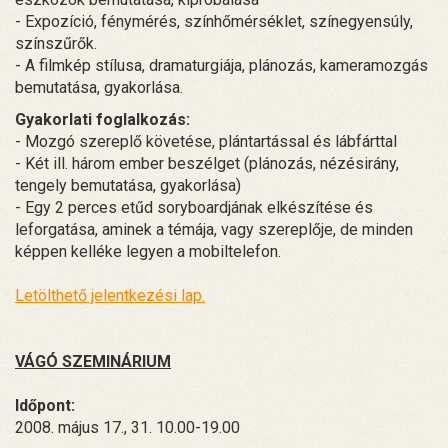
- Expozíció, fénymérés, színhőmérséklet, színegyensúly,
színszűrők.
- A filmkép stílusa, dramaturgiája, plánozás, kameramozgás
bemutatása, gyakorlása.
Gyakorlati foglalkozás:
- Mozgó szereplő követése, plántartással és lábfárttal
- Két ill. három ember beszélget (plánozás, nézésirány,
tengely bemutatása, gyakorlása)
- Egy 2 perces etűd soryboardjának elkészítése és
leforgatása, aminek a témája, vagy szereplője, de minden
képpen kelléke legyen a mobiltelefon.
Letölthető jelentkezési lap.
VÁGÓ SZEMINÁRIUM
Időpont:
2008. május 17., 31. 10.00-19.00