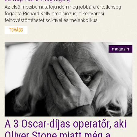
Az első mozibemutatója idén még jobbára értetlenség
fogadta Richard Kelly ambíciózus, a kertvárosi
felnövéstörténetet sci-fivel és melankolikus…
TOVÁBB
magazin
A 3 Oscar-díjas operatőr, aki
Oliver Stone miatt még a