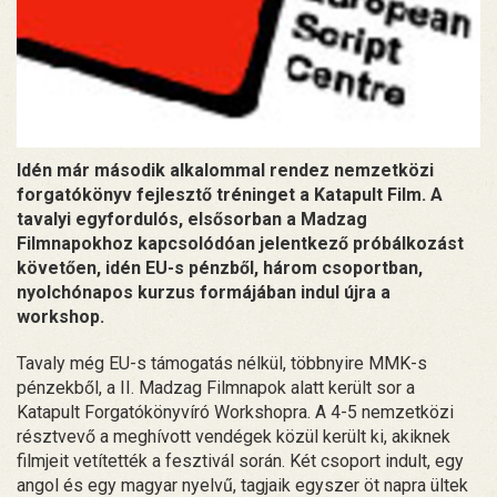
Idén már második alkalommal rendez nemzetközi
forgatókönyv fejlesztő tréninget a Katapult Film. A
tavalyi egyfordulós, elsősorban a Madzag
Filmnapokhoz kapcsolódóan jelentkező próbálkozást
követően, idén EU-s pénzből, három csoportban,
nyolchónapos kurzus formájában indul újra a
workshop.
Tavaly még EU-s támogatás nélkül, többnyire MMK-s
pénzekből, a II. Madzag Filmnapok alatt került sor a
Katapult Forgatókönyvíró Workshopra. A 4-5 nemzetközi
résztvevő a meghívott vendégek közül került ki, akiknek
filmjeit vetítették a fesztivál során. Két csoport indult, egy
angol és egy magyar nyelvű, tagjaik egyszer öt napra ültek