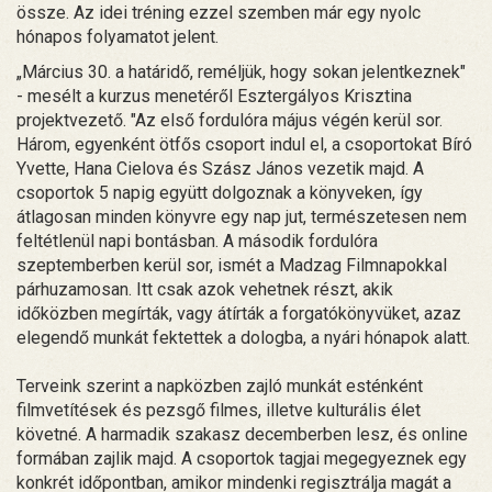
össze. Az idei tréning ezzel szemben már egy nyolc
hónapos folyamatot jelent.
„Március 30. a határidő, reméljük, hogy sokan jelentkeznek"
- mesélt a kurzus menetéről Esztergályos Krisztina
projektvezető. "Az első fordulóra május végén kerül sor.
Három, egyenként ötfős csoport indul el, a csoportokat Bíró
Yvette, Hana Cielova és Szász János vezetik majd. A
csoportok 5 napig együtt dolgoznak a könyveken, így
átlagosan minden könyvre egy nap jut, természetesen nem
feltétlenül napi bontásban. A második fordulóra
szeptemberben kerül sor, ismét a Madzag Filmnapokkal
párhuzamosan. Itt csak azok vehetnek részt, akik
időközben megírták, vagy átírták a forgatókönyvüket, azaz
elegendő munkát fektettek a dologba, a nyári hónapok alatt.
Terveink szerint a napközben zajló munkát esténként
filmvetítések és pezsgő filmes, illetve kulturális élet
követné. A harmadik szakasz decemberben lesz, és online
formában zajlik majd. A csoportok tagjai megegyeznek egy
konkrét időpontban, amikor mindenki regisztrálja magát a