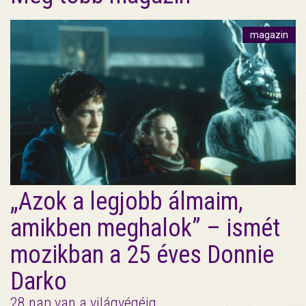
magazin
„Azok a legjobb álmaim,
amikben meghalok” – ismét
mozikban a 25 éves Donnie
Darko
28 nap van a világvégéig