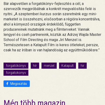
Bár alapvetően a forgatókönyv-fejlesztés a cél, a
szervezők megpróbálnak a konkrét megvalósítás felé is
nyitni. „A szeptemberi kurzus során szeretnénk egy mini-
marketet is összehozni, elsősorban a régióra koncentrálva,
ahol a környező országok érdeklődő, független
producereinek mutatnánk meg a filmterveket. Vannak
lengyel és cseh partnereink, köztük az Adrzej Wajda Master
School of Film Directing és maga Jirí Menzel is.
Természetesen a Katapult Film is keres ötleteket, persze,
csak ha az íróban is van hajlandóság az együttműködésre.”
forgatókönyv
hír
menzel
Katapult
hir
forgatokonyv
Megosztás
Még több magazin