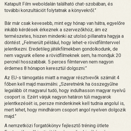
Katapult Film weboldalán található chat-szobában, és
további konzultációt folytatnak a könyvekről.”
Bár már csak kevesebb, mint egy hónap van hátra, egyelőre
inkább kérdések érkeznek a szervezőkhöz, ám ez
természetes, hiszen mindenki az utolsó pillanatra hagyja a
döntést. „Felmerült például, hogy lehet-e rövidfilmtervvel
jelentkezni. Eredetileg játékfilmekben gondolkodunk, de
nem vagyunk ellene a rövidfilmeknek sem, ha mondjuk 20
percnél hosszabbak. 5 perces filmterven nem nagyon
érdemes 8 hónapon keresztül dolgozni.”
Az EU-s támogatás miatt a magyar résztvevők számát 4
főben kell majd maximálni. „Szeretnénk ha összegyűlne
legalább öt magyarul tudó, hogy indulhasson magyar nyelvű
csoport is. Ezért várjuk nagyon határon túli magyarok
jelentkezését is, persze mindenkinek kell tudnia angolul is,
mert lehet, hogy mindhárom csoport angol nyelven dolgozik
majd.”
A nemzetközi forgatókönyv fejlesztő tréning ötlete