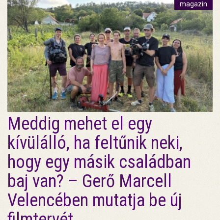
magazin
Meddig mehet el egy
kívülálló, ha feltűnik neki,
hogy egy másik családban
baj van? – Gerő Marcell
Velencében mutatja be új
filmtervét