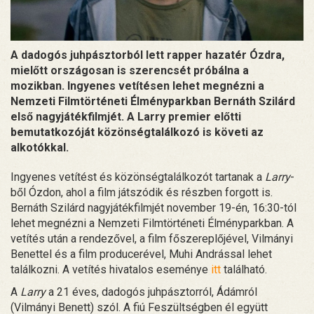
A dadogós juhpásztorból lett rapper hazatér Ózdra,
mielőtt országosan is szerencsét próbálna a
mozikban. Ingyenes vetítésen lehet megnézni a
Nemzeti Filmtörténeti Élményparkban Bernáth Szilárd
első nagyjátékfilmjét. A Larry premier előtti
bemutatkozóját közönségtalálkozó is követi az
alkotókkal.
Ingyenes vetítést és közönségtalálkozót tartanak a
Larry
-
ből Ózdon, ahol a film játszódik és részben forgott is.
Bernáth Szilárd nagyjátékfilmjét november 19-én, 16:30-tól
lehet megnézni a Nemzeti Filmtörténeti Élményparkban. A
vetítés után a rendezővel, a film főszereplőjével, Vilmányi
Benettel és a film producerével, Muhi Andrással lehet
találkozni. A vetítés hivatalos eseménye
itt
található.
A
Larry
a 21 éves, dadogós juhpásztorról, Ádámról
(Vilmányi Benett) szól. A fiú Feszültségben él együtt