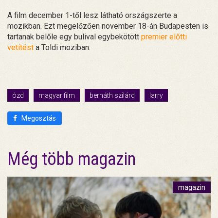
A film december 1-től lesz látható országszerte a
mozikban. Ezt megelőzően november 18-án Budapesten is
tartanak belőle egy bulival egybekötött
premier előtti
vetítést
a Toldi moziban.
ózd
magyar film
bernáth szilárd
larry
Megosztás
Még több magazin
magazin