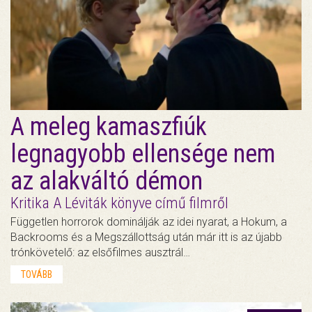
A meleg kamaszfiúk
legnagyobb ellensége nem
az alakváltó démon
Kritika A Léviták könyve című filmről
Független horrorok dominálják az idei nyarat, a Hokum, a
Backrooms és a Megszállottság után már itt is az újabb
trónkövetelő: az elsőfilmes ausztrál…
TOVÁBB