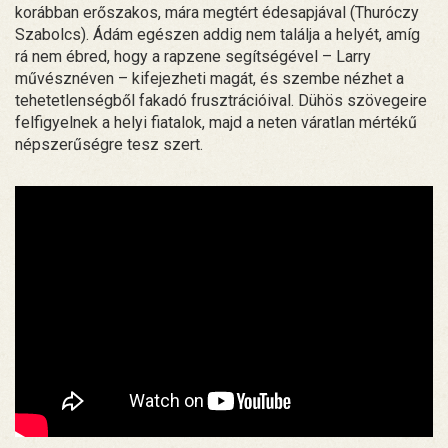
korábban erőszakos, mára megtért édesapjával (Thuróczy
Szabolcs). Ádám egészen addig nem találja a helyét, amíg
rá nem ébred, hogy a rapzene segítségével – Larry
művésznéven – kifejezheti magát, és szembe nézhet a
tehetetlenségből fakadó frusztrációival. Dühös szövegeire
felfigyelnek a helyi fiatalok, majd a neten váratlan mértékű
népszerűségre tesz szert.