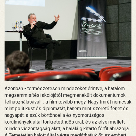
Azonban - természetesen mindezeket érintve, a hatalom
megsemmisítési akciójától megmenekült dokumentumok
felhasználásával -, a film tovább megy. Nagy Imrét nemcsak
mint politikust és diplomatát, hanem mint szerető férjet és
nagyapát, a szűk börtöncella és nyomorúságos
körülmények által tönkretett idős urat, és az elvei mellett
minden viszontagság alatt, a haláláig kitartó férfit ábrázolja.
A Temetetlen halott által végre megláthatjuk őt, az embert,