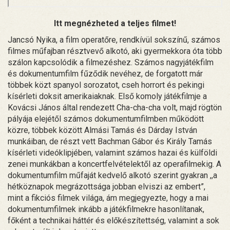
Itt megnézheted a teljes filmet!
Jancsó Nyika, a film operatőre, rendkívül sokszínű, számos
filmes műfajban résztvevő alkotó, aki gyermekkora óta több
szálon kapcsolódik a filmezéshez. Számos nagyjátékfilm
és dokumentumfilm fűződik nevéhez, de forgatott már
többek közt spanyol sorozatot, cseh horrort és pekingi
kísérleti doksit amerikaiaknak. Első komoly játékfilmje a
Kovácsi János által rendezett Cha-cha-cha volt, majd rögtön
pályája elejétől számos dokumentumfilmben működött
közre, többek között Almási Tamás és Dárday István
munkáiban, de részt vett Bachman Gábor és Király Tamás
kísérleti videóklipjében, valamint számos hazai és külföldi
zenei munkákban a koncertfelvételektől az operafilmekig. A
dokumentumfilm műfaját kedvelő alkotó szerint gyakran ,,a
hétköznapok megrázottsága jobban elviszi az embert”,
mint a fikciós filmek világa, ám megjegyezte, hogy a mai
dokumentumfilmek inkább a játékfilmekre hasonlítanak,
főként a technikai háttér és előkészítettség, valamint a sok