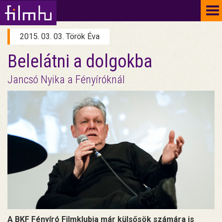
To
na
2015. 03. 03. Török Éva
Belelátni a dolgokba
Jancsó Nyika a Fényíróknál
A BKF Fényíró Filmklubja már külsősök számára is