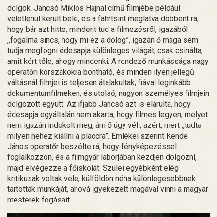
dolgok, Jancsó Miklós Hajnal című filmjébe például
véletlenül került bele, és a fahrtsínt meglátva döbbent rá,
hogy bár azt hitte, mindent tud a filmezésről, igazából
,,fogalma sincs, hogy mi ez a dolog”, igazán ő maga sem
tudja megfogni édesapja különleges világát, csak csinálta,
amit kért tőle, ahogy mindenki. A rendező munkássága nagy
operatőri korszakokra bontható, és minden ilyen jellegű
váltásnál filmjei is teljesen átalakultak, fiával leginkább
dokumentumfilmeken, és utolsó, nagyon személyes filmjein
dolgozott együtt. Az ifjabb Jancsó azt is elárulta, hogy
édesapja egyáltalán nem akarta, hogy filmes legyen, melyet
nem igazán indokolt meg, ám ő úgy véli, azért, mert ,,tudta
milyen nehéz kiállni a placcra”. Emlékei szerint Kende
János operatőr beszélte rá, hogy fényképezéssel
foglalkozzon, és a filmgyár laborjában kezdjen dolgozni,
majd elvégezze a főiskolát. Szülei egyébként elég
kritikusak voltak vele, külföldön néha különlegesebbnek
tartották munkáját, ahová igyekezett magával vinni a magyar
mesterek fogásait.