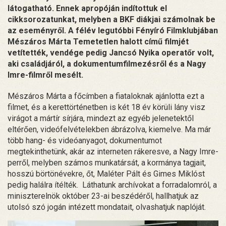
látogatható. Ennek apropóján indítottuk el
cikksorozatunkat, melyben a BKF diákjai számolnak be
az eseményről. A félév legutóbbi Fényíró Filmklubjában
Mészáros Márta Temetetlen halott című filmjét
vetítették, vendége pedig Jancsó Nyika operatőr volt,
aki családjáról, a dokumentumfilmezésről és a Nagy
Imre-filmről mesélt.
Mészáros Márta a főcímben a fiataloknak ajánlotta ezt a
filmet, és a kerettörténetben is két 18 év körüli lány visz
virágot a mártír sírjára, mindezt az egyéb jelenetektől
eltérően, videófelvételekben ábrázolva, kiemelve. Ma már
több hang- és videóanyagot, dokumentumot
megtekinthetünk, akár az interneten rákeresve, a Nagy Imre-
perről, melyben számos munkatársát, a kormánya tagjait,
hosszú börtönévekre, őt, Maléter Pált és Gimes Miklóst
pedig halálra ítélték. Láthatunk archívokat a forradalomról, a
miniszterelnök október 23-ai beszédéről, hallhatjuk az
utolsó szó jogán intézett mondatait, olvashatjuk naplóját.