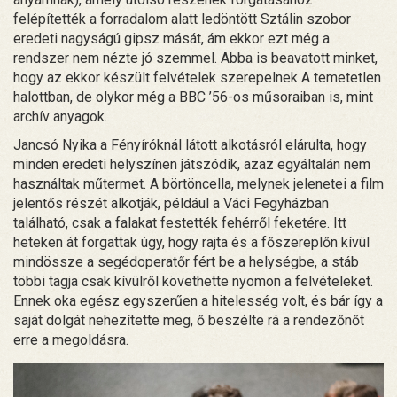
felépítették a forradalom alatt ledöntött Sztálin szobor
eredeti nagyságú gipsz mását, ám ekkor ezt még a
rendszer nem nézte jó szemmel. Abba is beavatott minket,
hogy az ekkor készült felvételek szerepelnek A temetetlen
halottban, de olykor még a BBC ’56-os műsoraiban is, mint
archív anyagok.
Jancsó Nyika a Fényíróknál látott alkotásról elárulta, hogy
minden eredeti helyszínen játszódik, azaz egyáltalán nem
használtak műtermet. A börtöncella, melynek jelenetei a film
jelentős részét alkotják, például a Váci Fegyházban
található, csak a falakat festették fehérről feketére. Itt
heteken át forgattak úgy, hogy rajta és a főszereplőn kívül
mindössze a segédoperatőr fért be a helységbe, a stáb
többi tagja csak kívülről követhette nyomon a felvételeket.
Ennek oka egész egyszerűen a hitelesség volt, és bár így a
saját dolgát nehezítette meg, ő beszélte rá a rendezőnőt
erre a megoldásra.