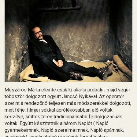
Mészáros Márta eleinte csak ki akarta próbálni, majd végül
többször dolgozott együtt Jancsó Nyikával. Az operatőr
szerint a rendezőnő teljesen más módszerekkel dolgozott,
mint férje, filmjei sokkal aprólékosabban elő voltak
készítve, snittek terén tradicionálisabb feldolgozásúak
voltak. Együtt készítették a három Naplót ( Napló
gyermekeimnek, Napló szerelmeimnek, Napló apámnak,
anyámnak), amely utolsó részének forgatásához