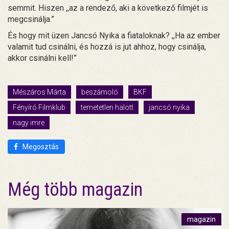
semmit. Hiszen ,,az a rendező, aki a következő filmjét is
megcsinálja.”
És hogy mit üzen Jancsó Nyika a fiataloknak? ,,Ha az ember
valamit tud csinálni, és hozzá is jut ahhoz, hogy csinálja,
akkor csinálni kell!”
Mészáros Márta
beszámoló
BKF
Fényíró Filmklub
temetetlen halott
jancsó nyika
nagy imre
Megosztás
Még több magazin
magazin