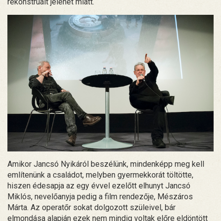
rekonstruált jelenet miatt.
Amikor Jancsó Nyikáról beszélünk, mindenképp meg kell
említenünk a családot, melyben gyermekkorát töltötte,
hiszen édesapja az egy évvel ezelőtt elhunyt Jancsó
Miklós, nevelőanyja pedig a film rendezője, Mészáros
Márta. Az operatőr sokat dolgozott szüleivel, bár
elmondása alapján ezek nem mindig voltak előre eldöntött