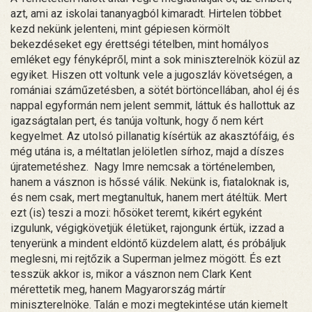
azt, ami az iskolai tananyagból kimaradt. Hirtelen többet
kezd nekünk jelenteni, mint gépiesen körmölt
bekezdéseket egy érettségi tételben, mint homályos
emléket egy fényképről, mint a sok miniszterelnök közül az
egyiket. Hiszen ott voltunk vele a jugoszláv követségen, a
romániai száműzetésben, a sötét börtöncellában, ahol éj és
nappal egyformán nem jelent semmit, láttuk és hallottuk az
igazságtalan pert, és tanúja voltunk, hogy ő nem kért
kegyelmet. Az utolsó pillanatig kísértük az akasztófáig, és
még utána is, a méltatlan jelöletlen sírhoz, majd a díszes
újratemetéshez. Nagy Imre nemcsak a történelemben,
hanem a vásznon is hőssé válik. Nekünk is, fiataloknak is,
és nem csak, mert megtanultuk, hanem mert átéltük. Mert
ezt (is) teszi a mozi: hősöket teremt, kikért egyként
izgulunk, végigkövetjük életüket, rajongunk értük, izzad a
tenyerünk a mindent eldöntő küzdelem alatt, és próbáljuk
meglesni, mi rejtőzik a Superman jelmez mögött. És ezt
tesszük akkor is, mikor a vásznon nem Clark Kent
mérettetik meg, hanem Magyarország mártír
miniszterelnöke. Talán e mozi megtekintése után kiemelt