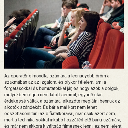
Az operatőr elmondta, számára a legnagyobb öröm a
szakmában az az izgalom, és olykor félelem, ami a
forgatásokkal és bemutatókkal jár, és hogy azok a dolgok,
melyekben régen nem látott semmit, egy idő után
érdekessé váltak a számára, elkezdte meglátni bennük az
alkotók szándékát. És bár a mai kort nem lehet
összehasonlítani az ő fiatalkorával, már csak azért sem,
mert a technika sokkal inkább hozzáférhető bárki számára,
és már nem akkora kiváltság filmesnek lenni, ez nem jelent