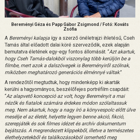
Bereményi Géza és Papp Gábor Zsigmond / Fotó: Kováts
Zsófia
A
Bereményi kalapja
így a szerző önéletrajzi ihletésű, Cseh
Tamás által előadott dalai köré szerveződik, ezek alapján
bemutatva életének egy-egy fontos állomását. “
Azt akartuk,
hogy Cseh Tamás-dalokból viszonylag több kerüljön be a
filmbe, mert azok a dalszövegek is Bereményiről szólnak,
miközben meghatározó generációs élménnyé váltak
.”
A rendezőtől megtudtuk, hogy mindenképp ki akarták
kerülni a hagyományos, beszélőfejes portréfilm csapdáit:
“
Az alapvető koncepció az volt, hogy Bereményit a mai
nézők és fiatalok számára érdekes módon szólaltassuk
meg. Nem akartuk, hogy a nagy író a könyvespolc előtt ülve
mesélje el az életét, helyette legyen benne akció, fikció,
szerepjáték és sok filmes idézet és archív dokumentum
bejátszás. A megrendezett klippekből, illetve a természetes
élethelyzetekből és találkozásokból ismerhető meg