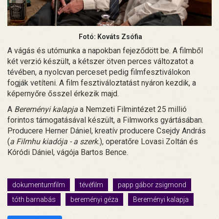
Fotó: Kováts Zsófia
A vágás és utómunka a napokban fejeződött be. A filmből
két verzió készült, a kétszer ötven perces változatot a
tévében, a nyolcvan perceset pedig filmfesztiválokon
fogják vetíteni. A film fesztiváloztatást nyáron kezdik, a
képernyőre ősszel érkezik majd.
A
Bereményi kalapja
a Nemzeti Filmintézet 25 millió
forintos támogatásával készült, a Filmworks gyártásában.
Producere Herner Dániel, kreatív producere Csejdy András
(
a Filmhu kiadója - a szerk.
), operatőre Lovasi Zoltán és
Kóródi Dániel, vágója Bartos Bence.
dokumentumfilm
tévéfilm
papp gábor zsigmond
tóth barnabás
bereményi géza
Bereményi kalapja