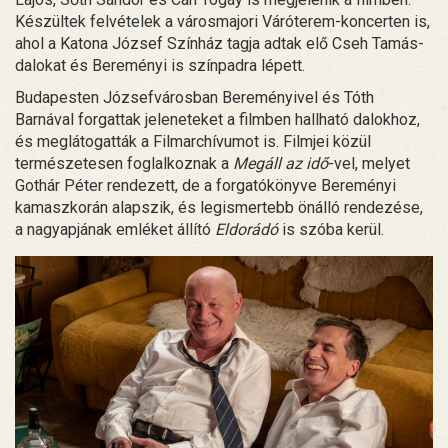
Készültek felvételek a városmajori Váróterem-koncerten is,
ahol a Katona József Színház tagja adtak elő Cseh Tamás-
dalokat és Bereményi is színpadra lépett.
Budapesten Józsefvárosban Bereményivel és Tóth
Barnával forgattak jeleneteket a filmben hallható dalokhoz,
és meglátogatták a Filmarchívumot is. Filmjei közül
természetesen foglalkoznak a
Megáll az idő
-vel, melyet
Gothár Péter rendezett, de a forgatókönyve Bereményi
kamaszkorán alapszik, és legismertebb önálló rendezése,
a nagyapjának emléket állító
Eldorádó
is szóba kerül.