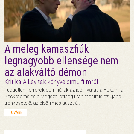
A meleg kamaszfiúk
legnagyobb ellensége nem
az alakváltó démon
Kritika A Léviták könyve című filmről
Független horrorok dominálják az idei nyarat, a Hokum, a
Backrooms és a Megszállottság után már itt is az újabb
trónkövetelő: az elsőfilmes ausztrál…
TOVÁBB