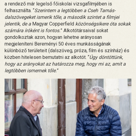
a rendező már legelső főiskolai vizsgafilmjében is
felhasználta. “
Szerintem a legtöbben a Cseh Tamás-
dalszövegeket ismerik tőle, a második szintet a filmjei
jelentik, de a
Magyar Copperfield
közönségsikere óta sokak
számára íróként is fontos.
” Alkotótársaival sokat
gondolkoztak azon, hogyan lehetne arányosan
megjeleníteni Bereményi 50 éves munkásságának
különböző területeit (dalszöveg, próza, film és színház) és
közben hitelesen bemutatni az alkotót. “
Úgy döntöttünk,
hogy az arányokat az határozza meg, hogy mi az, amit a
legtöbben ismernek tőle.
”