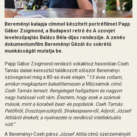
Bereményi kalapja címmel készített portréfilmet Papp
Gábor Zsigmond, a Budapest retró és A szovjet
levelezőpajtás Balázs Béla-díjas rendezője. A zenés
dokumentumfilm Bereményi Gézát és sokrétű
munkásságát mutatja be.
Papp Gábor Zsigmond rendező sokakhoz hasonlóan Cseh
Tamás dalain keresztül találkozott először Bereményi
szövegeivel még a 80-as évek elején. “
13 éves voltam,
amikor megkaptam bakelitlemezen a
Műcsarnok
című
Cseh Tamás lemezt. Rengeteget hallgattam és nagyon
nagy hatással volt rám. Éreztem, hogy ezek a számok
mások, mint a korabeli beat- és popdalok. Cseh Tamás
Petőfiről, Dosztojevszkijről, Shakespeare-ről, Adyról, József
Attiláról énekelt, a nyelvezete is rendkívül intellektuális
volt.
”
A Bereményi-Cseh páros
József Attila
című szerzeményét