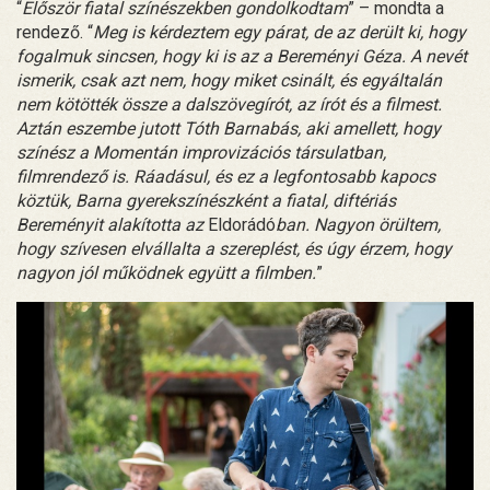
“
Először fiatal színészekben gondolkodtam
” – mondta a
rendező. “
Meg is kérdeztem egy párat, de az derült ki, hogy
fogalmuk sincsen, hogy ki is az a Bereményi Géza. A nevét
ismerik, csak azt nem, hogy miket csinált, és egyáltalán
nem kötötték össze a dalszövegírót, az írót és a filmest.
Aztán eszembe jutott Tóth Barnabás, aki amellett, hogy
színész a Momentán improvizációs társulatban,
filmrendező is. Ráadásul, és ez a legfontosabb kapocs
köztük, Barna gyerekszínészként a fiatal, diftériás
Bereményit alakította az
Eldorádó
ban. Nagyon örültem,
hogy szívesen elvállalta a szereplést, és úgy érzem, hogy
nagyon jól működnek együtt a filmben.
”