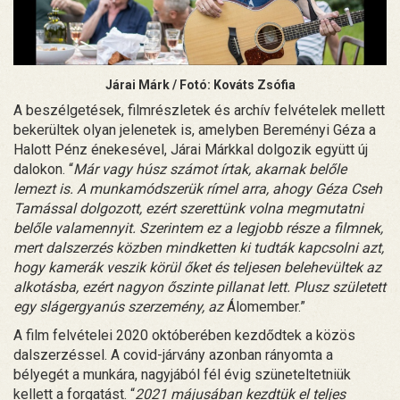
Járai Márk
/ Fotó: Kováts Zsófia
A beszélgetések, filmrészletek és archív felvételek mellett
bekerültek olyan jelenetek is, amelyben Bereményi Géza a
Halott Pénz énekesével, Járai Márkkal dolgozik együtt új
dalokon. “
Már vagy húsz számot írtak, akarnak belőle
lemezt is. A munkamódszerük rímel arra, ahogy Géza Cseh
Tamással dolgozott, ezért szerettünk volna megmutatni
belőle valamennyit. Szerintem ez a legjobb része a filmnek,
mert dalszerzés közben mindketten ki tudták kapcsolni azt,
hogy kamerák veszik körül őket és teljesen belehevültek az
alkotásba, ezért nagyon őszinte pillanat lett. Plusz született
egy slágergyanús szerzemény, az
Álomember.”
A film felvételei 2020 októberében kezdődtek a közös
dalszerzéssel. A covid-járvány azonban rányomta a
bélyegét a munkára, nagyjából fél évig szüneteltetniük
kellett a forgatást. “
2021 májusában kezdtük el teljes