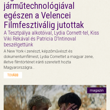
járműtechnológiával
egészen a Velencei
Filmfesztiválig jutottak
A Tesztpálya alkotóival, Lydia Cornett-tel, Kiss
Viki Rékával és Patricia D’Intinoval
beszélgettünk
A New York-i zenészt, képzőművészt és
dokumentumfilmest, Lydia Cornettet a magyar zene,
illetve filmtörténet iránti szeretett hozta
Magyarországra…
TOVÁBB
magazin