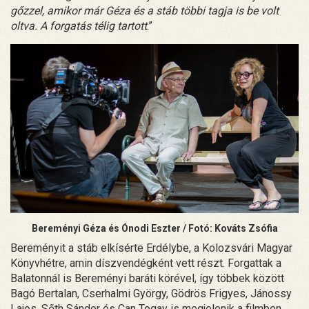
gőzzel, amikor már Géza és a stáb többi tagja is be volt
oltva. A forgatás télig tartott
.”
Bereményi Géza és Ónodi Eszter
/ Fotó: Kováts Zsófia
Bereményit a stáb elkísérte Erdélybe, a Kolozsvári Magyar
Könyvhétre, amin díszvendégként vett részt. Forgattak a
Balatonnál is Bereményi baráti körével, így többek között
Bagó Bertalan, Cserhalmi György, Gödrös Frigyes, Jánossy
Lajos, Sőth Sándor és Can Togay is megjelenik a filmben.