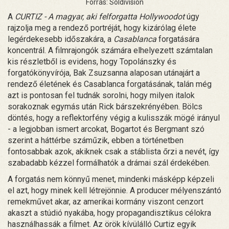
Forrás: Soldivision
A
CURTIZ - A magyar, aki felforgatta Hollywoodot
úgy
rajzolja meg a rendező portréját, hogy kizárólag élete
legérdekesebb időszakára, a
Casablanca
forgatására
koncentrál. A filmrajongók számára elhelyezett számtalan
kis részletből is evidens, hogy Topolánszky és
forgatókönyvírója, Bak Zsuzsanna alaposan utánajárt a
rendező életének és Casablanca forgatásának, talán még
azt is pontosan fel tudnák sorolni, hogy milyen italok
sorakoznak egymás után Rick bárszekrényében. Bölcs
döntés, hogy a reflektorfény végig a kulisszák mögé irányul
- a legjobban ismert arcokat, Bogartot és Bergmant szó
szerint a háttérbe száműzik, ebben a történetben
fontosabbak azok, akiknek csak a stáblista őrzi a nevét, így
szabadabb kézzel formálhatók a drámai szál érdekében.
A forgatás nem könnyű menet, mindenki másképp képzeli
el azt, hogy minek kell létrejönnie. A producer mélyenszántó
remekművet akar, az amerikai kormány viszont cenzort
akaszt a stúdió nyakába, hogy propagandisztikus célokra
használhassák a filmet. Az örök kívülálló Curtiz egyik