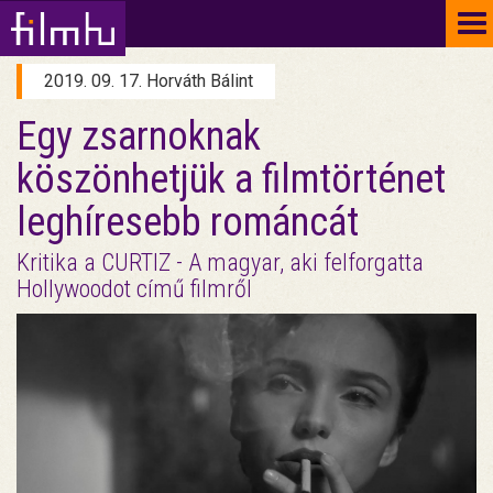
To
na
2019. 09. 17. Horváth Bálint
Egy zsarnoknak
köszönhetjük a filmtörténet
leghíresebb románcát
Kritika a CURTIZ - A magyar, aki felforgatta
Hollywoodot című filmről