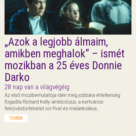
„Azok a legjobb álmaim,
amikben meghalok” – ismét
mozikban a 25 éves Donnie
Darko
28 nap van a világvégéig
Az első mozibemutatója idén még jobbára értetlenség
fogadta Richard Kelly ambíciózus, a kertvárosi
felnövéstörténetet sci-fivel és melankolikus…
TOVÁBB