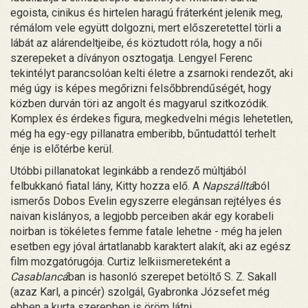
egoista, cinikus és hirtelen haragú fráterként jelenik meg,
rémálom vele együtt dolgozni, mert előszeretettel törli a
lábát az alárendeltjeibe, és köztudott róla, hogy a női
szerepeket a díványon osztogatja. Lengyel Ferenc
tekintélyt parancsolóan kelti életre a zsarnoki rendezőt, aki
még úgy is képes megőrizni felsőbbrendűségét, hogy
közben durván töri az angolt és magyarul szitkozódik.
Komplex és érdekes figura, megkedvelni mégis lehetetlen,
még ha egy-egy pillanatra emberibb, bűntudattól terhelt
énje is előtérbe kerül.
Utóbbi pillanatokat leginkább a rendező múltjából
felbukkanó fiatal lány, Kitty hozza elő. A
Napszálltá
ból
ismerős Dobos Evelin egyszerre elegánsan rejtélyes és
naivan kislányos, a legjobb perceiben akár egy korabeli
noirban is tökéletes femme fatale lehetne - még ha jelen
esetben egy jóval ártatlanabb karaktert alakít, aki az egész
film mozgatórugója. Curtiz lelkiismereteként a
Casablancá
ban is hasonló szerepet betöltő S. Z. Sakall
(azaz Karl, a pincér) szolgál, Gyabronka Józsefet még
ebben a kurta szerepben is öröm látni.