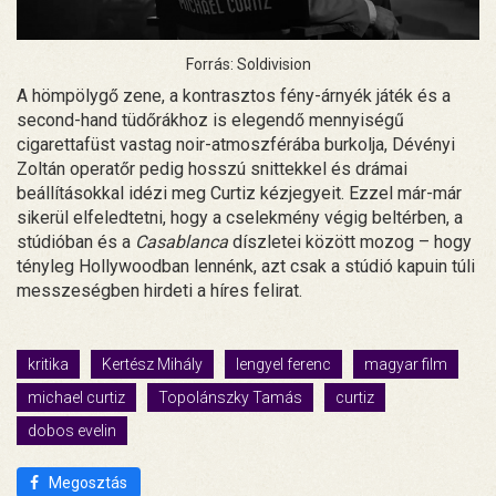
Forrás: Soldivision
A hömpölygő zene, a kontrasztos fény-árnyék játék és a
second-hand tüdőrákhoz is elegendő mennyiségű
cigarettafüst vastag noir-atmoszférába burkolja, Dévényi
Zoltán operatőr pedig hosszú snittekkel és drámai
beállításokkal idézi meg Curtiz kézjegyeit. Ezzel már-már
sikerül elfeledtetni, hogy a cselekmény végig beltérben, a
stúdióban és a
Casablanca
díszletei között mozog – hogy
tényleg Hollywoodban lennénk, azt csak a stúdió kapuin túli
messzeségben hirdeti a híres felirat.
kritika
Kertész Mihály
lengyel ferenc
magyar film
michael curtiz
Topolánszky Tamás
curtiz
dobos evelin
Megosztás