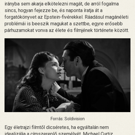
irányba sem akarja elkötelezni magát, de arról fogalma
sincs, hogyan fejezze be, és naponta íratja át a
forgatókönyvet az Epstein-fivérekkel. Ráadásul magánéleti
problémái is beeszik magukat a szettbe, egyre erősebb
párhuzamokat vonva az élete és filmjének története között.
Forrás: Soldivision
Egy életrajzi filmtől dicséretes, ha egyáltalán nem
idealizálja a címszereplő személyét. Michael Curtiz