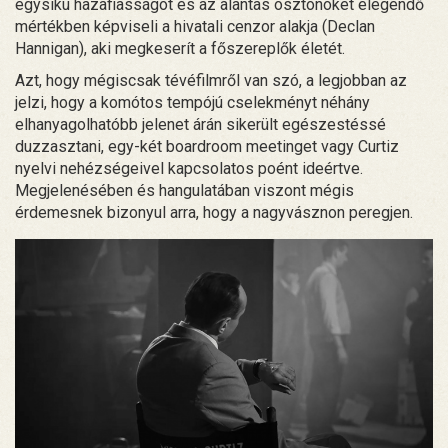
egysíkú hazafiasságot és az alantas ösztönöket elegendő
mértékben képviseli a hivatali cenzor alakja (Declan
Hannigan), aki megkeserít a főszereplők életét.
Azt, hogy mégiscsak tévéfilmről van szó, a legjobban az
jelzi, hogy a komótos tempójú cselekményt néhány
elhanyagolhatóbb jelenet árán sikerült egészestéssé
duzzasztani, egy-két boardroom meetinget vagy Curtiz
nyelvi nehézségeivel kapcsolatos poént ideértve.
Megjelenésében és hangulatában viszont mégis
érdemesnek bizonyul arra, hogy a nagyvásznon peregjen.