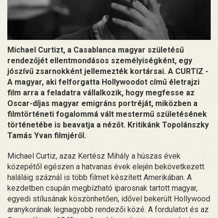
Michael Curtizt, a Casablanca magyar születésű
rendezőjét ellentmondásos személyiségként, egy
jószívű zsarnokként jellemezték kortársai. A CURTIZ -
A magyar, aki felforgatta Hollywoodot című életrajzi
film arra a feladatra vállalkozik, hogy megfesse az
Oscar-díjas magyar emigráns portréját, miközben a
filmtörténeti fogalommá vált mestermű születésének
történetébe is beavatja a nézőt. Kritikánk Topolánszky
Tamás Yvan filmjéről.
Michael Curtiz, azaz Kertész Mihály a húszas évek
közepétől egészen a hatvanas évek elején bekövetkezett
haláláig száznál is több filmet készített Amerikában. A
kezdetben csupán megbízható iparosnak tartott magyar,
egyedi stílusának köszönhetően, idővel bekerült Hollywood
aranykorának legnagyobb rendezői közé. A fordulatot és az