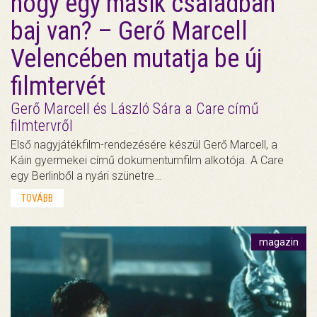
hogy egy másik családban
baj van? – Gerő Marcell
Velencében mutatja be új
filmtervét
Gerő Marcell és László Sára a Care című
filmtervről
Első nagyjátékfilm-rendezésére készül Gerő Marcell, a
Káin gyermekei című dokumentumfilm alkotója. A Care
egy Berlinből a nyári szünetre…
TOVÁBB
magazin