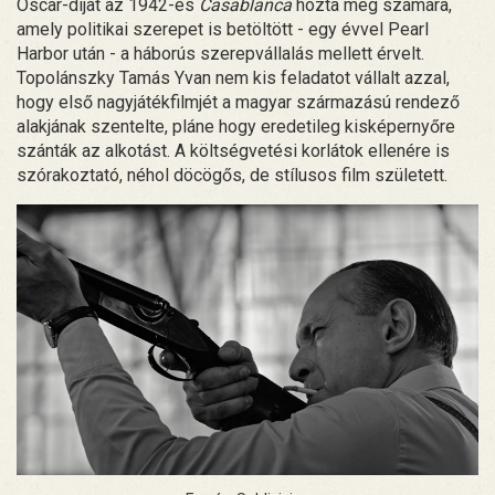
Oscar-díjat az 1942-es
Casablanca
hozta meg számára,
amely politikai szerepet is betöltött - egy évvel Pearl
Harbor után - a háborús szerepvállalás mellett érvelt.
Topolánszky Tamás Yvan nem kis feladatot vállalt azzal,
hogy első nagyjátékfilmjét a magyar származású rendező
alakjának szentelte, pláne hogy eredetileg kisképernyőre
szánták az alkotást. A költségvetési korlátok ellenére is
szórakoztató, néhol döcögős, de stílusos film született.