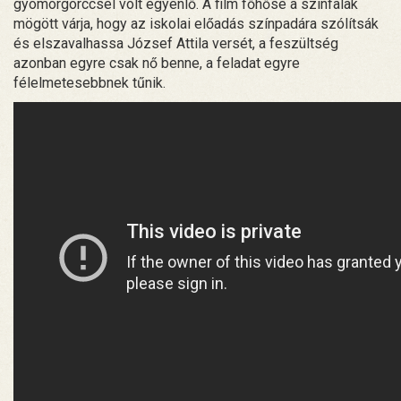
gyomorgörccsel volt egyenlő. A film főhőse a színfalak
mögött várja, hogy az iskolai előadás színpadára szólítsák
és elszavalhassa József Attila versét, a feszültség
azonban egyre csak nő benne, a feladat egyre
félelmetesebbnek tűnik.