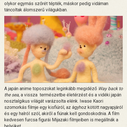
olykor egymás szőrét tépték, máskor pedig vidáman
táncoltak álomszerű világukban.
A japán anime toposzokat leginkább megidéző
Way back to
the sea
, a vissza természetbe életérzést és a vidéki japán
nosztalgikus világát varázsolta elénk. Iwase Kaori
szomorkás filmje egy kisfiúról, az ágyhoz kötött nagyapjáról
és egy halról szól, akiről a fiúnak kell gondoskodnia. A film
kedvesen furcsa figurái Mijazaki filmjeiben is megállnák a
helyüket.