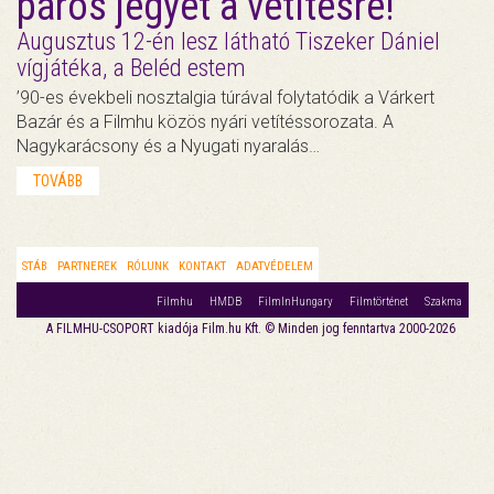
páros jegyet a vetítésre!
Augusztus 12-én lesz látható Tiszeker Dániel
vígjátéka, a Beléd estem
’90-es évekbeli nosztalgia túrával folytatódik a Várkert
Bazár és a Filmhu közös nyári vetítéssorozata. A
Nagykarácsony és a Nyugati nyaralás…
TOVÁBB
STÁB
PARTNEREK
RÓLUNK
KONTAKT
ADATVÉDELEM
Filmhu
HMDB
FilmInHungary
Filmtörténet
Szakma
A FILMHU-CSOPORT kiadója Film.hu Kft. © Minden jog fenntartva 2000-2026