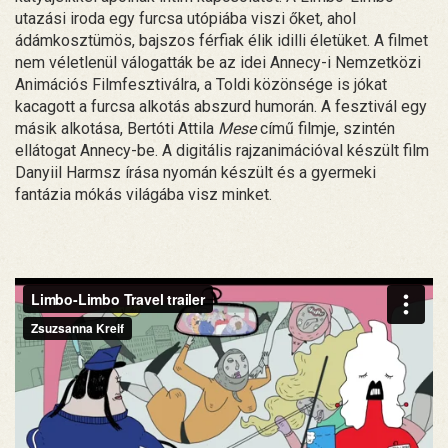
utazási iroda egy furcsa utópiába viszi őket, ahol
ádámkosztümös, bajszos férfiak élik idilli életüket. A filmet
nem véletlenül válogatták be az idei Annecy-i Nemzetközi
Animációs Filmfesztiválra, a Toldi közönsége is jókat
kacagott a furcsa alkotás abszurd humorán. A fesztivál egy
másik alkotása, Bertóti Attila
Mese
című filmje, szintén
ellátogat Annecy-be. A digitális rajzanimációval készült film
Danyiil Harmsz írása nyomán készült és a gyermeki
fantázia mókás világába visz minket.