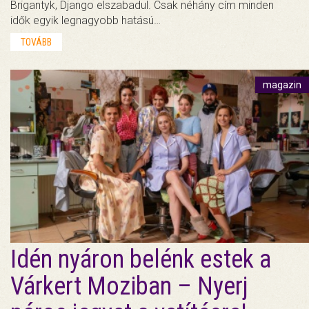
Brigantyk, Django elszabadul. Csak néhány cím minden
idők egyik legnagyobb hatású…
TOVÁBB
magazin
Idén nyáron belénk estek a
Várkert Moziban – Nyerj