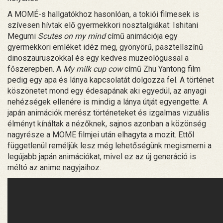
A MOMÉ-s hallgatókhoz hasonlóan, a tokiói filmesek is
szívesen hívtak elő gyermekkori nosztalgiákat: Ishitani
Megumi
Scutes on my mind
című animációja egy
gyermekkori emléket idéz meg, gyönyörű, pasztellszínű
dinoszauruszokkal és egy kedves muzeológussal a
főszerepben. A
My milk cup cow
című Zhu Yantong film
pedig egy apa és lánya kapcsolatát dolgozza fel. A történet
köszönetet mond egy édesapának aki egyedül, az anyagi
nehézségek ellenére is mindig a lánya útját egyengette. A
japán animációk merész történeteket és izgalmas vizuális
élményt kínáltak a nézőknek, sajnos azonban a közönség
nagyrésze a MOME filmjei után elhagyta a mozit. Ettől
függetlenül reméljük lesz még lehetőségünk megismerni a
legújabb japán animációkat, mivel ez az új generáció is
méltó az anime nagyjaihoz.