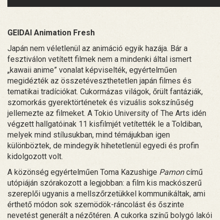
GEIDAI Animation Fresh
Japán nem véletlenül az animáció egyik hazája. Bár a
fesztiválon vetített filmek nem a mindenki által ismert
„kawaii anime” vonalat képviselték, egyértelműen
megidézték az összetéveszthetetlen japán filmes és
tematikai tradíciókat. Cukormázas világok, őrült fantáziák,
szomorkás gyerektörténetek és vizuális sokszínűség
jellemezte az filmeket. A Tokio University of The Arts idén
végzett hallgatóinak 11 kisfilmjét vetítették le a Toldiban,
melyek mind stílusukban, mind témájukban igen
különböztek, de mindegyik hihetetlenül egyedi és profin
kidolgozott volt.
A közönség egyértelműen Toma Kazushige
Pamon
című
utópiáján szórakozott a legjobban: a film kis mackószerű
szereplői ugyanis a mellszőrzetükkel kommunikáltak, ami
érthető módon sok szemödök-ráncolást és őszinte
nevetést generált a nézőtéren. A cukorka színű bolygó lakói