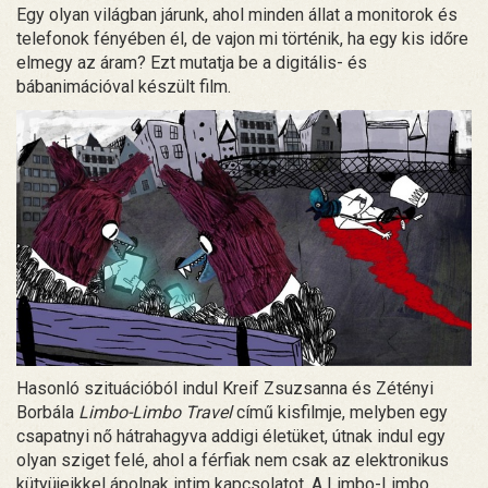
Egy olyan világban járunk, ahol minden állat a monitorok és
telefonok fényében él, de vajon mi történik, ha egy kis időre
elmegy az áram? Ezt mutatja be a digitális- és
bábanimációval készült film.
Hasonló szituációból indul Kreif Zsuzsanna és Zétényi
Borbála
Limbo-Limbo Travel
című kisfilmje, melyben egy
csapatnyi nő hátrahagyva addigi életüket, útnak indul egy
olyan sziget felé, ahol a férfiak nem csak az elektronikus
kütyüjeikkel ápolnak intim kapcsolatot. A Limbo-Limbo