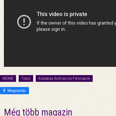
MOME
Tokió
Kiskakas Animációs Filmnapok
Megosztás
Még több magazin