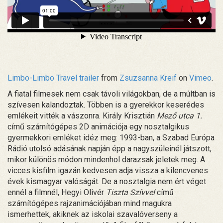
Limbo-Limbo Travel trailer
from
Zsuzsanna Kreif
on
Vimeo
.
A fiatal filmesek nem csak távoli világokban, de a múltban is
szívesen kalandoztak. Többen is a gyerekkor keserédes
emlékeit vitték a vászonra. Király Krisztián
Mező utca 1.
című számítógépes 2D animációja egy nosztalgikus
gyermekkori emléket idéz meg: 1993-ban, a Szabad Európa
Rádió utolsó adásának napján épp a nagyszüleinél játszott,
mikor különös módon mindenhol darazsak jeletek meg. A
vicces kisfilm igazán kedvesen adja vissza a kilencvenes
évek kismagyar valóságát. De a nosztalgia nem ért véget
ennél a filmnél, Hegyi Olivér
Tiszta Szívvel
című
számítógépes rajzanimációjában mind magukra
ismerhettek, akiknek az iskolai szavalóverseny a