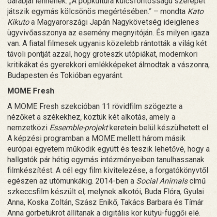
darabjai lennének. „A popkultúra kulcsfontosságú szerepet
játszik egymás kölcsönös megértésében.” – mondta
Kato
Kikuto
a Magyarországi Japán Nagykövetség ideiglenes
ügyvivőasszonya az esemény megnyitóján. És milyen igaza
van. A fiatal filmesek ugyanis közelebb rántották a világ két
távoli pontját azzal, hogy groteszk utópiákat, modernkori
kritikákat és gyerekkori emlékképeket álmodtak a vászonra,
Budapesten és Tokióban egyaránt.
MOME Fresh
A MOME Fresh szekcióban 11 rövidfilm szögezte a
nézőket a székekhez, köztük két alkotás, amely a
nemzetközi
Essemble-projekt
keretein belül készülhetett el.
A képzési programban a MOME mellett három másik
európai egyetem működik együtt és teszik lehetővé, hogy a
hallgatók pár hétig egymás intézményeiben tanulhassanak
filmkészítést. A cél egy film kivitelezése, a forgatókönyvtől
egészen az utómunkákig. 2014-ben a
Social Animals
című
szkeccsfilm készült el, melynek alkotói, Buda Flóra, Gyulai
Anna, Koska Zoltán, Szász Enikő, Takács Barbara és Tímár
Anna görbetükröt állítanak a digitális kor kütyü-függői elé.