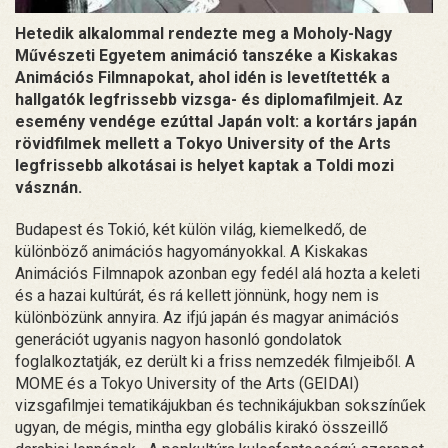
Hetedik alkalommal rendezte meg a Moholy-Nagy
Művészeti Egyetem animáció tanszéke a Kiskakas
Animációs Filmnapokat, ahol idén is levetítették a
hallgatók legfrissebb vizsga- és diplomafilmjeit. Az
esemény vendége ezúttal Japán volt: a kortárs japán
rövidfilmek mellett a Tokyo University of the Arts
legfrissebb alkotásai is helyet kaptak a Toldi mozi
vásznán.
Budapest és Tokió, két külön világ, kiemelkedő, de
különböző animációs hagyományokkal. A Kiskakas
Animációs Filmnapok azonban egy fedél alá hozta a keleti
és a hazai kultúrát, és rá kellett jönnünk, hogy nem is
különbözünk annyira. Az ifjú japán és magyar animációs
generációt ugyanis nagyon hasonló gondolatok
foglalkoztatják, ez derült ki a friss nemzedék filmjeiből. A
MOME és a Tokyo University of the Arts (GEIDAI)
vizsgafilmjei tematikájukban és technikájukban sokszínűek
ugyan, de mégis, mintha egy globális kirakó összeillő