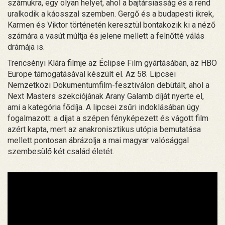
számukra, egy olyan helyet, ahol a bajtársiasság és a rend
uralkodik a káosszal szemben. Gergő és a budapesti ikrek,
Karmen és Viktor történetén keresztül bontakozik ki a néző
számára a vasút múltja és jelene mellett a felnőtté válás
drámája is.
Trencsényi Klára filmje az Éclipse Film gyártásában, az HBO
Europe támogatásával készült el. Az 58. Lipcsei
Nemzetközi Dokumentumfilm-fesztiválon debütált, ahol a
Next Masters szekciójának Arany Galamb díját nyerte el,
ami a kategória fődíja. A lipcsei zsűri indoklásában úgy
fogalmazott: a díjat a szépen fényképezett és vágott film
azért kapta, mert az anakronisztikus utópia bemutatása
mellett pontosan ábrázolja a mai magyar valósággal
szembesülő két család életét.