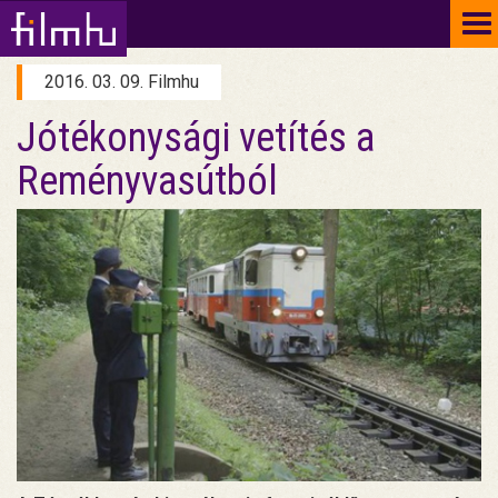
To
na
2016. 03. 09. Filmhu
Jótékonysági vetítés a
Reményvasútból