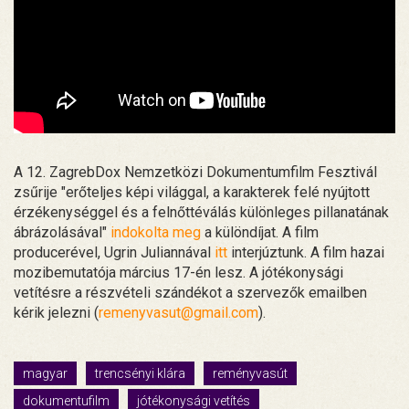
A 12. ZagrebDox Nemzetközi Dokumentumfilm Fesztivál
zsűrije "erőteljes képi világgal, a karakterek felé nyújtott
érzékenységgel és a felnőttéválás különleges pillanatának
ábrázolásával"
indokolta meg
a különdíjat. A film
producerével, Ugrin Juliannával
itt
interjúztunk. A film hazai
mozibemutatója március 17-én lesz. A jótékonysági
vetítésre a részvételi szándékot a szervezők emailben
kérik jelezni (
remenyvasut@gmail.com
).
magyar
trencsényi klára
reményvasút
dokumentufilm
jótékonysági vetítés