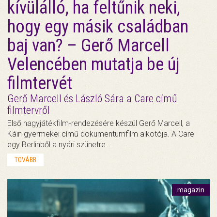
kívülálló, ha feltűnik neki,
hogy egy másik családban
baj van? – Gerő Marcell
Velencében mutatja be új
filmtervét
Gerő Marcell és László Sára a Care című
filmtervről
Első nagyjátékfilm-rendezésére készül Gerő Marcell, a
Káin gyermekei című dokumentumfilm alkotója. A Care
egy Berlinből a nyári szünetre…
TOVÁBB
magazin