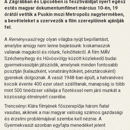
A Zágrábban és Lipcsében is fesztiváldíjat nyert egész
estés magyar dokumentumfilmet március 10-én, 19
órától vetítik a Puskin mozi Metropolis nagytermében,
a bevételeket a szervezők a film szereplőinek ajánlják
fel.
A
Reményvasút
egy olyan világba nyújt bepillantást,
amelybe amúgy nem lenne bejárásunk: kiskamaszok
vallanak magukról és rólunk, felnőttekről. A film MÁV
Széchenyihegy és Hűvösvölgy között közlekedő budai
gyermekvasútján játszódik, amelynek minden fontosabb
posztján (kalauzként, vonatirányítóként, pénztárosként)
gyerekek dolgoznak. A vasút 1948-ban épült, a hatvanéves
kocsik évente 400 ezer utast szállítanak, manapság is több
mint 500 tinédzser vállalja a fizetéssel nem járó munkát a
közösségi élményért cserébe.
Trencsényi Klára filmjének főszereplője három fiatal
vasutas, akiknek a mai magyar valóság számos gazdasági
és érzelmi problémájával szembe kell néznie. A
Gyermekvasút azonban egyfajta menedéket jelent