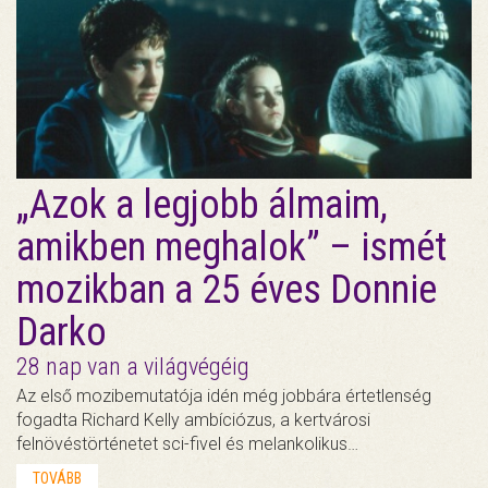
„Azok a legjobb álmaim,
amikben meghalok” – ismét
mozikban a 25 éves Donnie
Darko
28 nap van a világvégéig
Az első mozibemutatója idén még jobbára értetlenség
fogadta Richard Kelly ambíciózus, a kertvárosi
felnövéstörténetet sci-fivel és melankolikus…
TOVÁBB