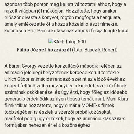
azonban több ponton meg kellett változtatni ahhoz, hogy a
rajzolt világban jól működjön. Hozzátette, hogy amikor
először olvasta a könyvet, rögtön megfogta a hangulata,
amely emlékezette őt a hozzá közelálló észt filmekre,
különösen Priit Parn alkotásainak atmoszférája lengte körül.
Fülöp József hozzászól
(fotó: Banczik Róbert)
A Báron György vezette konzultáció második felében az
animáció jelenlegi helyzetének kérdése került terítékre.
Ulrich Gábor animációs rendező szerint az előző évekhez
képest feltűnő volt a mezőnyben a kísérleti szerzői filmek
számának csökkenése, és úgy érzi, hogy főleg az idősebb
generáció érdeklődik az ilyen típusú témák iránt. Muhi Klára
filmkritikus hozzátette, hogy ő már a MOME-s filmek
többségében is észleli a szerzői próbálkozásokat,
másfelől pedig úgy érzékeli, hogy az animáció klasszikus
formájában nehezen ér el a közönséghez.