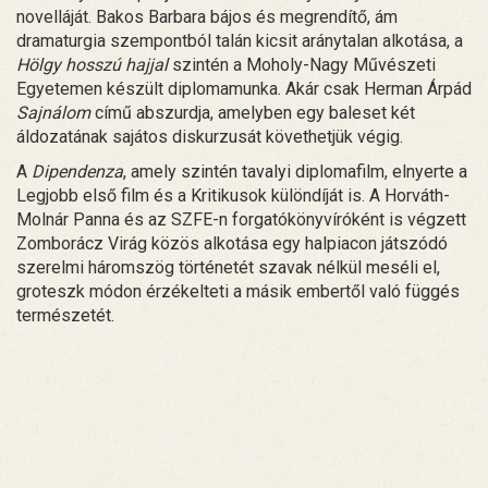
novelláját. Bakos Barbara bájos és megrendítő, ám
dramaturgia szempontból talán kicsit aránytalan alkotása, a
Hölgy hosszú hajjal
szintén a Moholy-Nagy Művészeti
Egyetemen készült diplomamunka. Akár csak Herman Árpád
Sajnálom
című abszurdja, amelyben egy baleset két
áldozatának sajátos diskurzusát követhetjük végig.
A
Dipendenza
, amely szintén tavalyi diplomafilm, elnyerte a
Legjobb első film és a Kritikusok különdíját is. A Horváth-
Molnár Panna és az SZFE-n forgatókönyvíróként is végzett
Zomborácz Virág közös alkotása egy halpiacon játszódó
szerelmi háromszög történetét szavak nélkül meséli el,
groteszk módon érzékelteti a másik embertől való függés
természetét.