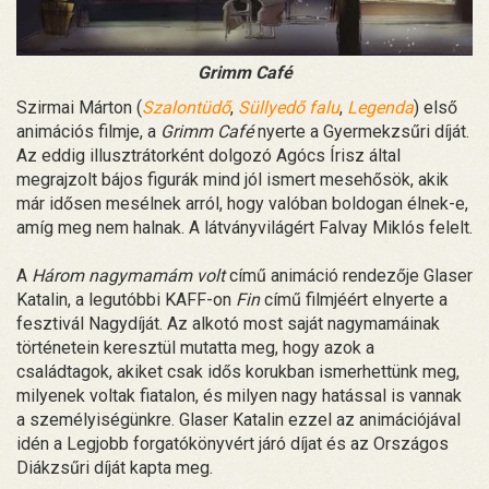
Grimm Café
Szirmai Márton (
Szalontüdő
,
Süllyedő falu
,
Legenda
) első
animációs filmje, a
Grimm Café
nyerte a Gyermekzsűri díját.
Az eddig illusztrátorként dolgozó Agócs Írisz által
megrajzolt bájos figurák mind jól ismert mesehősök, akik
már idősen mesélnek arról, hogy valóban boldogan élnek-e,
amíg meg nem halnak. A látványvilágért Falvay Miklós felelt.
A
Három nagymamám volt
című animáció rendezője Glaser
Katalin, a legutóbbi KAFF-on
Fin
című filmjéért elnyerte a
fesztivál Nagydíját. Az alkotó most saját nagymamáinak
történetein keresztül mutatta meg, hogy azok a
családtagok, akiket csak idős korukban ismerhettünk meg,
milyenek voltak fiatalon, és milyen nagy hatással is vannak
a személyiségünkre. Glaser Katalin ezzel az animációjával
idén a Legjobb forgatókönyvért járó díjat és az Országos
Diákzsűri díját kapta meg.