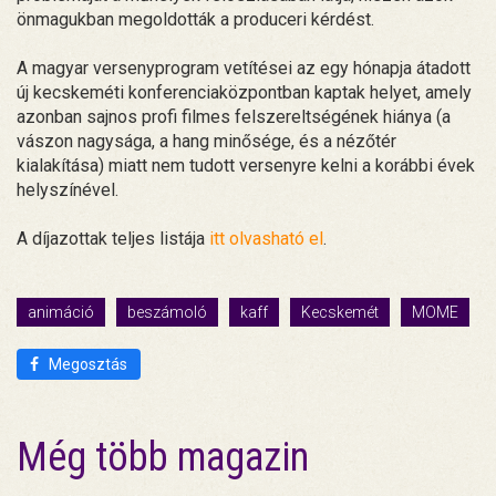
önmagukban megoldották a produceri kérdést.
A magyar versenyprogram vetítései az egy hónapja átadott
új kecskeméti konferenciaközpontban kaptak helyet, amely
azonban sajnos profi filmes felszereltségének hiánya (a
vászon nagysága, a hang minősége, és a nézőtér
kialakítása) miatt nem tudott versenyre kelni a korábbi évek
helyszínével.
A díjazottak teljes listája
itt olvasható el
.
animáció
beszámoló
kaff
Kecskemét
MOME
Megosztás
Még több magazin