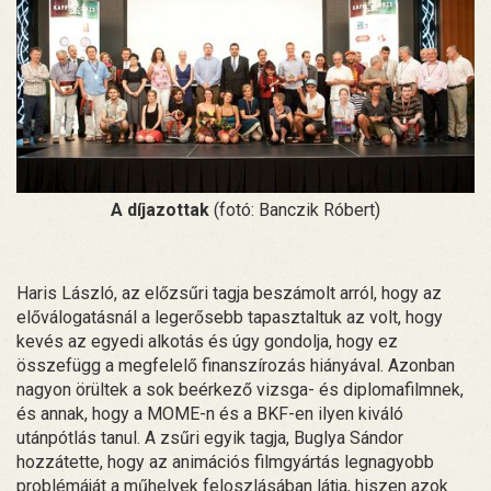
A díjazottak
(fotó: Banczik Róbert)
Haris László, az előzsűri tagja beszámolt arról, hogy az
előválogatásnál a legerősebb tapasztaltuk az volt, hogy
kevés az egyedi alkotás és úgy gondolja, hogy ez
összefügg a megfelelő finanszírozás hiányával. Azonban
nagyon örültek a sok beérkező vizsga- és diplomafilmnek,
és annak, hogy a MOME-n és a BKF-en ilyen kiváló
utánpótlás tanul. A zsűri egyik tagja, Buglya Sándor
hozzátette, hogy az animációs filmgyártás legnagyobb
problémáját a műhelyek feloszlásában látja, hiszen azok