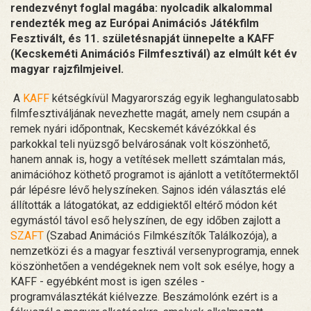
rendezvényt foglal magába: nyolcadik alkalommal
rendezték meg az Európai Animációs Játékfilm
Fesztivált, és 11. születésnapját ünnepelte a KAFF
(Kecskeméti Animációs Filmfesztivál) az elmúlt két év
magyar rajzfilmjeivel.
A
KAFF
kétségkívül Magyarország egyik leghangulatosabb
filmfesztiváljának nevezhette magát, amely nem csupán a
remek nyári időpontnak, Kecskemét kávézókkal és
parkokkal teli nyüzsgő belvárosának volt köszönhető,
hanem annak is, hogy a vetítések mellett számtalan más,
animációhoz köthető programot is ajánlott a vetítőtermektől
pár lépésre lévő helyszíneken. Sajnos idén választás elé
állították a látogatókat, az eddigiektől eltérő módon két
egymástól távol eső helyszínen, de egy időben zajlott a
SZAFT
(Szabad Animációs Filmkészítők Találkozója), a
nemzetközi és a magyar fesztivál versenyprogramja, ennek
köszönhetően a vendégeknek nem volt sok esélye, hogy a
KAFF - egyébként most is igen széles -
programválasztékát kiélvezze. Beszámolónk ezért is a