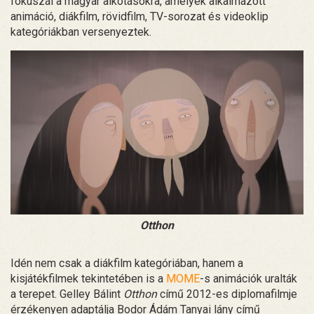
fókuszál a magyar alkotásokra, amelyek alkalmazott
animáció, diákfilm, rövidfilm, TV-sorozat és videoklip
kategóriákban versenyeztek.
Otthon
Idén nem csak a diákfilm kategóriában, hanem a
kisjátékfilmek tekintetében is a
MOME
-s animációk uralták
a terepet. Gelley Bálint
Otthon
című 2012-es diplomafilmje
érzékenyen adaptálja Bodor Ádám Tanyai lány című