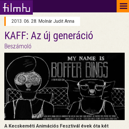
To
na
2013. 06. 28. Molnár Judit Anna
KAFF: Az új generáció
Beszámoló
A Kecskeméti Animációs Fesztivál évek óta két