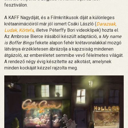
fesztiválon.
A KAFF Nagydíját, és a Filmkritikusok díját a különleges
krétaanimációiról már jól ismert Csáki László (
Darazsak,
Ludak, Körtefa
, illetve Péterffy Bori videoklipek) hozta el.
Az Ambrose Bierce írásából készült adaptáció, a
My name
is Boffer Bings
fekete alapon fehér krétavonalakkal mozgó
látványa érzékletesen ábrázolja a kapzsiság mindenen
átgázoló, az emberéletet semmibe vevő félelmetes világát.
A rendező négy évig készítette az alkotást, amelynek
minden kockáját kézzel rajzolta meg.