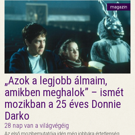
magazin
„Azok a legjobb álmaim,
amikben meghalok” – ismét
mozikban a 25 éves Donnie
Darko
28 nap van a világvégéig
Az első mozibemutatója idén még jobbára értetlenség