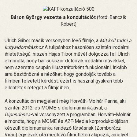
Báron György vezette a konzultációt
(fotó: Banczik
Róbert)
Ulrich Gábor másik versenyben lévő filmje, a
Mit kell tudni a
kutyaidomításhoz
A tulipánhoz hasonlóan szintén irodalmi
ihletettségű, hiszen Hajas Tibor művét dolgozza fel. Ulrich
elmondta, hogy bár sokszor dolgozik irodalmi művekkel,
nem szeretne csupán illusztrátorként funkcionálni, inkább
arra ösztönözné a nézőket, hogy gondolják tovább a
filmben felvetett kérdést, ezért is használ gyakran több
ellentétes réteget a filmjeiben.
A konzultáción megjelent még Horváth-Molnár Panna, aki
szintén 2012-es MOME-s diplomamunkájával, a
Dipendenza
-val versenyzett a programban. Horváth-Molnár
elmondta, hogy a MOME és AZT-Media korprodukciójában
készült diplomamunka rendező társásnak (Zomborácz
Virág) egy évek óta meglévő filmötletén alapszik, amelyet