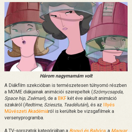
Három nagymamám volt
A Diákfilm szekcióban is természetesen túlnyomó részben
a MOME diákjainak animációi szerepeltek (
Szörnycsapda,
Space hip, Zséman
), de a
BKF
két éve alakult animáció
szakáról (
Redtime, Szieszta, Teadélután
), és az
Illyés
Művészeti Akadémiá
ról is kerültek be vizsgafilmek a
versenyprogramba.
A TV-sorozatok kategóriában a
Bogyó és Babóca
, a
Magyar