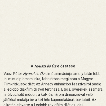
A
Nyuszi és Őz
előzetese
Vácz Péter
Nyuszi és Őz
című animációja, amely talán több
is, mint diplomamunka, februárban megkapta a Magyar
Filmkritikusok díját, az Annecy animációs fesztiválról pedig
a legjobb diákfilm díjával tért haza. Bájos, gyerekek számára
is élvezhető módon, a két- és három dimenzióval való
játékkal mutatja be a két hős kapcsolatának buktatóit. Az
alkotás elnyerte a Legjobb rövidfilm díját az idei