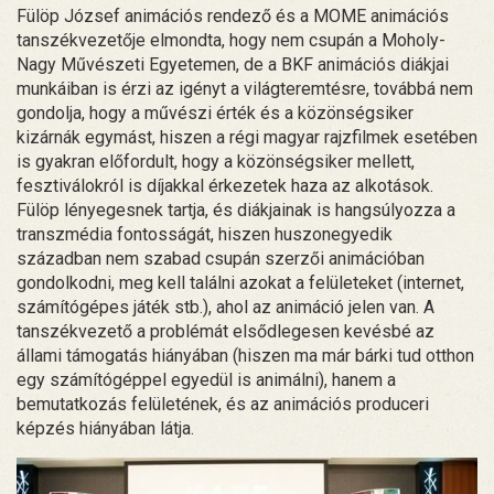
Fülöp József animációs rendező és a MOME animációs
tanszékvezetője elmondta, hogy nem csupán a Moholy-
Nagy Művészeti Egyetemen, de a BKF animációs diákjai
munkáiban is érzi az igényt a világteremtésre, továbbá nem
gondolja, hogy a művészi érték és a közönségsiker
kizárnák egymást, hiszen a régi magyar rajzfilmek esetében
is gyakran előfordult, hogy a közönségsiker mellett,
fesztiválokról is díjakkal érkezetek haza az alkotások.
Fülöp lényegesnek tartja, és diákjainak is hangsúlyozza a
transzmédia fontosságát, hiszen huszonegyedik
században nem szabad csupán szerzői animációban
gondolkodni, meg kell találni azokat a felületeket (internet,
számítógépes játék stb.), ahol az animáció jelen van. A
tanszékvezető a problémát elsődlegesen kevésbé az
állami támogatás hiányában (hiszen ma már bárki tud otthon
egy számítógéppel egyedül is animálni), hanem a
bemutatkozás felületének, és az animációs produceri
képzés hiányában látja.