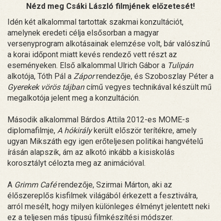
Nézd meg Csáki László filmjének előzetesét!
Idén két alkalommal tartottak szakmai konzultációt,
amelynek eredeti célja elsősorban a magyar
versenyprogram alkotásainak elemzése volt, bár valószínű
a korai időpont miatt kevés rendező vett részt az
eseményeken. Első alkalommal Ulrich Gábor a
Tulipán
alkotója, Tóth Pál a
Zápor
rendezője, és Szoboszlay Péter a
Gyerekek vörös tájban
című vegyes technikával készült mű
megalkotója jelent meg a konzultáción.
Második alkalommal Bárdos Attila 2012-es MOME-s
diplomafilmje,
A hókirály
került először terítékre, amely
ugyan Mikszáth egy igen erőteljesen politikai hangvételű
írásán alapszik, ám az alkotó inkább a kisiskolás
korosztályt célozta meg az animációval.
A
Grimm Café
rendezője, Szirmai Márton, aki az
élőszereplős kisfilmek világából érkezett a fesztiválra,
arról mesélt, hogy milyen különleges élményt jelentett neki
ez a teljesen más típusú filmkészítési módszer.