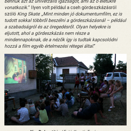
bennük azt az univerzális igazságot, ami az ő életükre
vonatkozik.
” Ilyen volt például a cseh gördeszkázásról
szóló
King Skate
: „
Mint minden jó dokumentumfilm, ez is
tudott sokkal többről beszélni a gördeszkázásnál – például
a szabadságról és az öregedésről. Olyan helyekre is
eljutott, ahol a gördeszkázás nem része a
mindennapoknak, de a nézők így is tudtak kapcsolódni
hozzá a film egyéb értelmezési rétegei által
.”