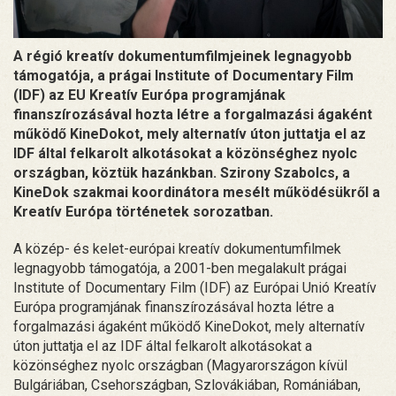
A régió kreatív dokumentumfilmjeinek legnagyobb
támogatója, a prágai Institute of Documentary Film
(IDF) az EU Kreatív Európa programjának
finanszírozásával hozta létre a forgalmazási ágaként
működő KineDokot, mely alternatív úton juttatja el az
IDF által felkarolt alkotásokat a közönséghez nyolc
országban, köztük hazánkban. Szirony Szabolcs, a
KineDok szakmai koordinátora mesélt működésükről a
Kreatív Európa történetek sorozatban.
A közép- és kelet-európai kreatív dokumentumfilmek
legnagyobb támogatója, a 2001-ben megalakult prágai
Institute of Documentary Film (IDF) az Európai Unió Kreatív
Európa programjának finanszírozásával hozta létre a
forgalmazási ágaként működő KineDokot, mely alternatív
úton juttatja el az IDF által felkarolt alkotásokat a
közönséghez nyolc országban (Magyarországon kívül
Bulgáriában, Csehországban, Szlovákiában, Romániában,