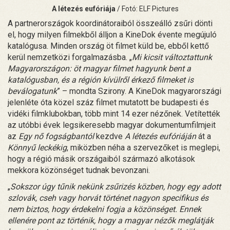
A létezés eufóriája
/ Fotó: ELF Pictures
A partnerországok koordinátoraiból összeálló zsűri dönti
el, hogy milyen filmekből álljon a KineDok évente megújuló
katalógusa. Minden ország öt filmet küld be, ebből kettő
kerül nemzetközi forgalmazásba. „
Mi kicsit változtattunk
Magyarországon: öt magyar filmet hagyunk bent a
katalógusban, és a régión kívülről érkező filmeket is
beválogatunk
” – mondta Szirony. A KineDok magyarországi
jelenléte óta közel száz filmet mutatott be budapesti és
vidéki filmklubokban, több mint 14 ezer nézőnek. Vetítették
az utóbbi évek legsikeresebb magyar dokumentumfilmjeit
az
Egy nő fogságbantól
kezdve
A létezés eufóriáján
át a
Könnyű leckékig
, miközben néha a szervezőket is meglepi,
hogy a régió másik országaiból származó alkotások
mekkora közönséget tudnak bevonzani.
„
Sokszor úgy tűnik nekünk zsűrizés közben, hogy egy adott
szlovák, cseh vagy horvát történet nagyon specifikus és
nem biztos, hogy érdekelni fogja a közönséget. Ennek
ellenére pont az történik, hogy a magyar nézők meglátják