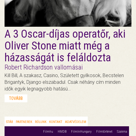
A 3 Oscar-díjas operatőr, aki
Oliver Stone miatt még a
házasságát is feláldozta
Robert Richardson vallomásai
Kill Bill, A szakasz, Casino, Született gyilkosok, Becstelen
Brigantyk, Django elszabadul. Csak néhány cím minden
idők egyik legnagyobb hatású…
TOVÁBB
STÁB
PARTNEREK
RÓLUNK
KONTAKT
ADATVÉDELEM
Filmhu
HMDB
FilmInHungary
Filmtörténet
Szakma