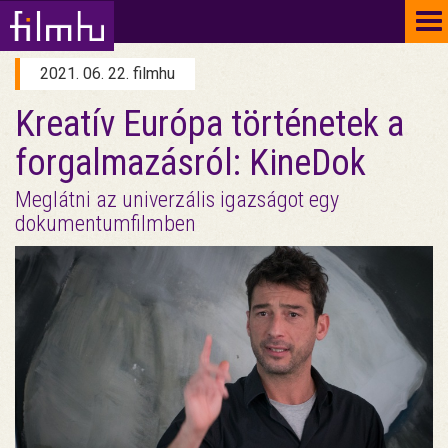
To
na
2021. 06. 22. filmhu
Kreatív Európa történetek a
forgalmazásról: KineDok
Meglátni az univerzális igazságot egy
dokumentumfilmben