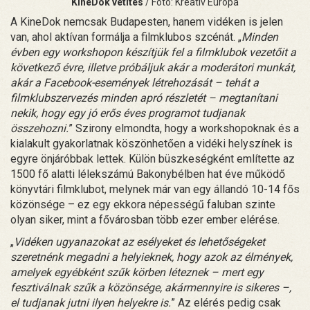
KineDok vetítés
/ Fotó: Kreatív Európa
A KineDok nemcsak Budapesten, hanem vidéken is jelen
van, ahol aktívan formálja a filmklubos szcénát. „
Minden
évben egy workshopon készítjük fel a filmklubok vezetőit a
következő évre, illetve próbáljuk akár a moderátori munkát,
akár a Facebook-események létrehozását – tehát a
filmklubszervezés minden apró részletét – megtanítani
nekik, hogy egy jó erős éves programot tudjanak
összehozni.
” Szirony elmondta, hogy a workshopoknak és a
kialakult gyakorlatnak köszönhetően a vidéki helyszínek is
egyre önjáróbbak lettek. Külön büszkeségként említette az
1500 fő alatti lélekszámú Bakonybélben hat éve működő
könyvtári filmklubot, melynek már van egy állandó 10-14 fős
közönsége – ez egy ekkora népességű faluban szinte
olyan siker, mint a fővárosban több ezer ember elérése.
„
Vidéken ugyanazokat az esélyeket és lehetőségeket
szeretnénk megadni a helyieknek, hogy azok az élmények,
amelyek egyébként szűk körben léteznek – mert egy
fesztiválnak szűk a közönsége, akármennyire is sikeres –,
el tudjanak jutni ilyen helyekre is.
” Az elérés pedig csak