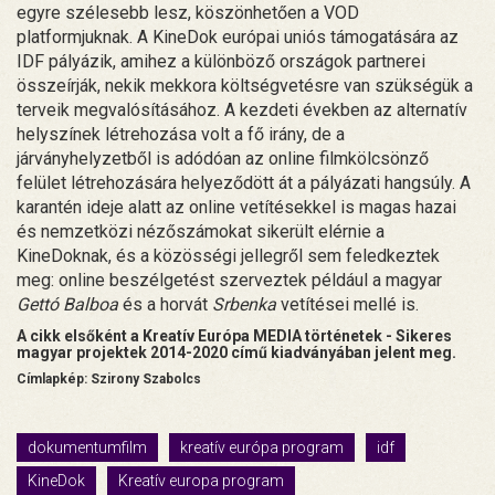
egyre szélesebb lesz, köszönhetően a VOD
platformjuknak. A KineDok európai uniós támogatására az
IDF pályázik, amihez a különböző országok partnerei
összeírják, nekik mekkora költségvetésre van szükségük a
terveik megvalósításához. A kezdeti években az alternatív
helyszínek létrehozása volt a fő irány, de a
járványhelyzetből is adódóan az online filmkölcsönző
felület létrehozására helyeződött át a pályázati hangsúly. A
karantén ideje alatt az online vetítésekkel is magas hazai
és nemzetközi nézőszámokat sikerült elérnie a
KineDoknak, és a közösségi jellegről sem feledkeztek
meg: online beszélgetést szerveztek például a magyar
Gettó Balboa
és a horvát
Srbenka
vetítései mellé is.
A cikk elsőként a Kreatív Európa MEDIA történetek - Sikeres
magyar projektek 2014-2020 című kiadványában jelent meg.
Címlapkép: Szirony Szabolcs
dokumentumfilm
kreatív európa program
idf
KineDok
Kreatív europa program