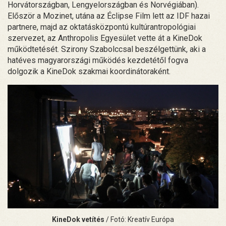
Horvátországban, Lengyelországban és Norvégiában).
Először a Mozinet, utána az Éclipse Film lett az IDF hazai
partnere, majd az oktatásközpontú kultúrantropológiai
szervezet, az Anthropolis Egyesület vette át a KineDok
működtetését. Szirony Szabolccsal beszélgettünk, aki a
hatéves magyarországi működés kezdetétől fogva
dolgozik a KineDok szakmai koordinátoraként.
KineDok vetítés
/ Fotó: Kreatív Európa