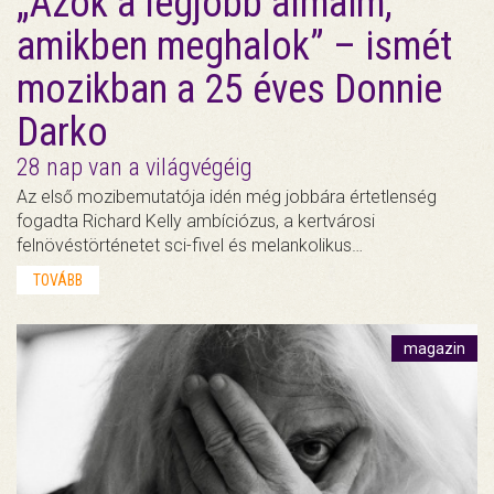
„Azok a legjobb álmaim,
amikben meghalok” – ismét
mozikban a 25 éves Donnie
Darko
28 nap van a világvégéig
Az első mozibemutatója idén még jobbára értetlenség
fogadta Richard Kelly ambíciózus, a kertvárosi
felnövéstörténetet sci-fivel és melankolikus…
TOVÁBB
magazin