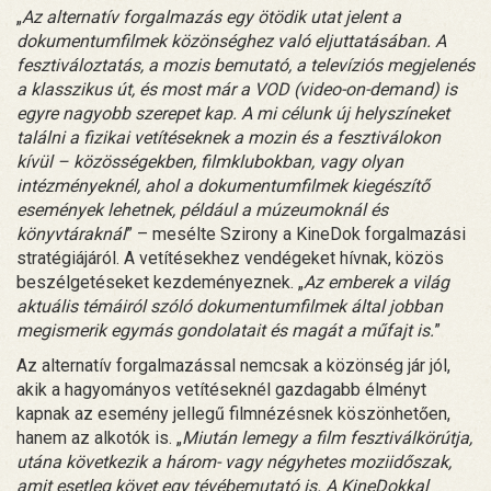
„
Az alternatív forgalmazás egy ötödik utat jelent a
dokumentumfilmek közönséghez való eljuttatásában. A
fesztiváloztatás, a mozis bemutató, a televíziós megjelenés
a klasszikus út, és most már a VOD (video-on-demand) is
egyre nagyobb szerepet kap. A mi célunk új helyszíneket
találni a fizikai vetítéseknek a mozin és a fesztiválokon
kívül – közösségekben, filmklubokban, vagy olyan
intézményeknél, ahol a dokumentumfilmek kiegészítő
események lehetnek, például a múzeumoknál és
könyvtáraknál
” – mesélte Szirony a KineDok forgalmazási
stratégiájáról. A vetítésekhez vendégeket hívnak, közös
beszélgetéseket kezdeményeznek. „
Az emberek a világ
aktuális témáiról szóló dokumentumfilmek által jobban
megismerik egymás gondolatait és magát a műfajt is.
”
Az alternatív forgalmazással nemcsak a közönség jár jól,
akik a hagyományos vetítéseknél gazdagabb élményt
kapnak az esemény jellegű filmnézésnek köszönhetően,
hanem az alkotók is. „
Miután lemegy a film fesztiválkörútja,
utána következik a három- vagy négyhetes moziidőszak,
amit esetleg követ egy tévébemutató is. A KineDokkal