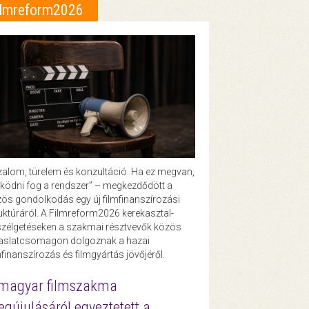
ilmreform2026
zalom, türelem és konzultáció. Ha ez megvan,
ödni fog a rendszer” – megkezdődött a
ös gondolkodás egy új filmfinanszírozási
uktúráról. A Filmreform2026 kerekasztal-
zélgetéseken a szakmai résztvevők közös
vaslatcsomagon dolgoznak a hazai
mfinanszírozás és filmgyártás jövőjéről.
magyar filmszakma
gújulásáról egyeztetett a