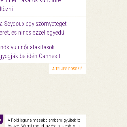
ért nem akarok külföldre
ltözni
a Seydoux egy szörnyeteget
eret, és nincs ezzel egyedül
ndkívüli női alakítások
gyogják be idén Cannes-t
A TELJES DOSSZIÉ
A Föld legunalmasabb emberei gyűltek itt
össze. Bármit mond, az érdekesebb, mint