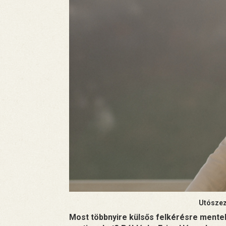
Utószez
Most többnyire külsős felkérésre mentek 