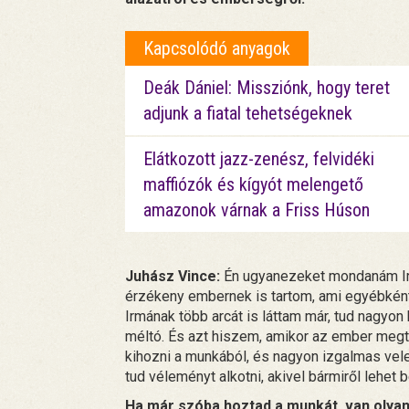
Kapcsolódó anyagok
Deák Dániel: Missziónk, hogy teret
adjunk a fiatal tehetségeknek
Elátkozott jazz-zenész, felvidéki
maffiózók és kígyót melengető
amazonok várnak a Friss Húson
Juhász Vince:
Én ugyanezeket mondanám Irm
érzékeny embernek is tartom, ami egyébkén
Irmának több arcát is láttam már, tud nagyon 
méltó. És azt hiszem, amikor az ember megta
kihozni a munkából, és nagyon izgalmas vele
tud véleményt alkotni, akivel bármiről lehet 
Ha már szóba hoztad a munkát, van olyan