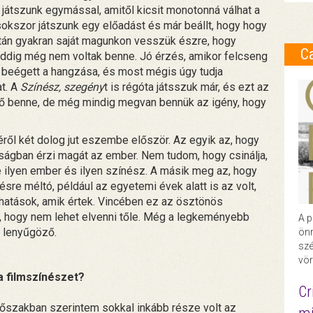
 játszunk egymással, amitől kicsit monotonná válhat a
 sokszor játszunk egy előadást és már beállt, hogy hogy
tán gyakran saját magunkon vesszük észre, hogy
C
eddig még nem voltak benne. Jó érzés, amikor felcseng
 beégett a hangzása, és most mégis úgy tudja
at. A
Színész, szegény
t is régóta játsszuk már, és ezt az
elő benne, de még mindig megvan bennük az igény, hogy
ől két dolog jut eszembe először. Az egyik az, hogy
onságban érzi magát az ember. Nem tudom, hogy csinálja,
 ilyen ember és ilyen színész. A másik meg az, hogy
sre méltó, például az egyetemi évek alatt is az volt,
hatások, amik értek. Vincében ez az ösztönös
l, hogy nem lehet elvenni tőle. Még a legkeményebb
A p
z lenyűgöző.
önr
szé
vör
 filmszínészet?
Cr
őszakban szerintem sokkal inkább része volt az