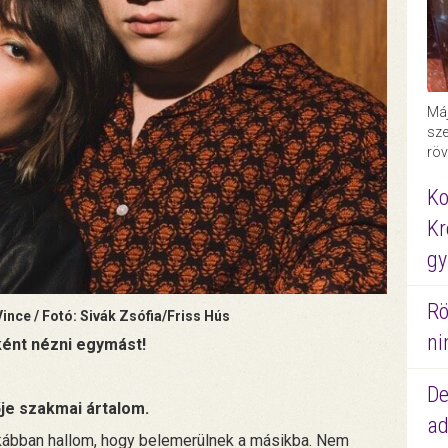
Máj
sze
röv
Ko
Kr
gy
Rö
ince / Fotó: Sivák Zsófia/Friss Hús
ni
lként nézni egymást!
De
ője szakmai ártalom.
ad
tkábban hallom, hogy belemerülnek a másikba. Nem