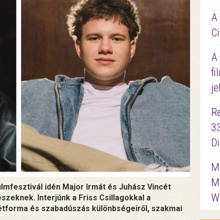
A 
Ci
A
fi
je
R
3
D
Me
M
lmfesztivál idén Major Irmát és Juhász Vincét
W
észeknek. Interjúnk a Friss Csillagokkal a
létforma és szabadúszás különbségeiről, szakmai