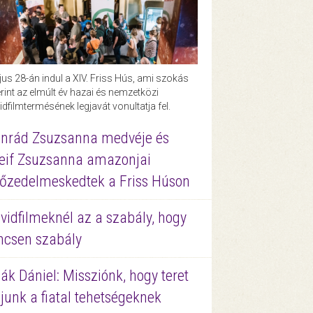
us 28-án indul a XIV. Friss Hús, ami szokás
rint az elmúlt év hazai és nemzetközi
idfilmtermésének legjavát vonultatja fel.
nrád Zsuzsanna medvéje és
eif Zsuzsanna amazonjai
őzedelmeskedtek a Friss Húson
vidfilmeknél az a szabály, hogy
ncsen szabály
ák Dániel: Missziónk, hogy teret
junk a fiatal tehetségeknek