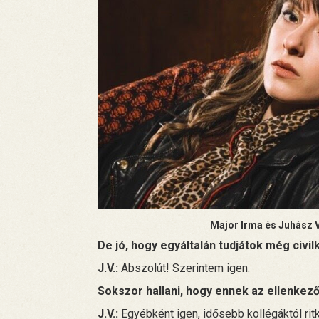
Major Irma és Juhász V
De jó, hogy egyáltalán tudjátok még civi
J.V.:
Abszolút! Szerintem igen.
Sokszor hallani, hogy ennek az ellenkez
J.V.:
Egyébként igen, idősebb kollégáktól ri