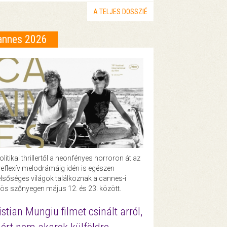
A TELJES DOSSZIÉ
annes 2026
olitikai thrillertől a neonfényes horroron át az
eflexív melodrámáig idén is egészen
lsőséges világok találkoznak a cannes-i
ös szőnyegen május 12. és 23. között.
istian Mungiu filmet csinált arról,