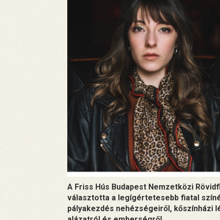
A Friss Hús Budapest Nemzetközi Rövidfi
választotta a legígértetesebb fiatal szín
pályakezdés nehézségeiről, kőszínházi 
alázatról és emberségről.