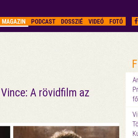
MAGAZIN
PODCAST
DOSSZIÉ
VIDEÓ
FOTÓ
F
A
P
Vince: A rövidfilm az
fő
a
Vi
Tö
K