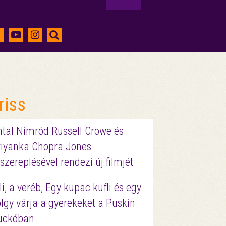
riss
ntal Nimród Russell Crowe és
riyanka Chopra Jones
szereplésével rendezi új filmjét
li, a veréb, Egy kupac kufli és egy
lgy várja a gyerekeket a Puskin
uckóban