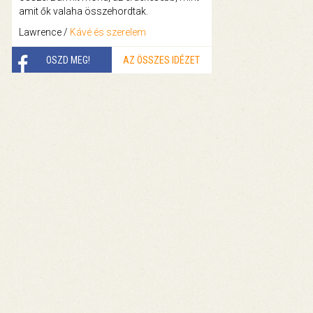
amit ők valaha összehordtak.
Lawrence /
Kávé és szerelem
OSZD MEG!
AZ ÖSSZES IDÉZET