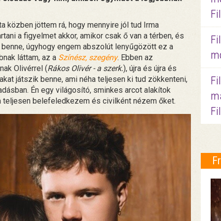
Fi
 közben jöttem rá, hogy mennyire jól tud Irma
ani a figyelmet akkor, amikor csak ő van a térben, és
Fi
 benne, úgyhogy engem abszolút lenyűgözött ez a
mo
nak láttam, az a
Színész, szegény
. Ebben az
ak Olivérrel (
Rákos Olivér - a szerk.
), újra és újra és
Fi
kat játszik benne, ami néha teljesen ki tud zökkenteni,
dásban. Én egy világosító, sminkes arcot alakítok
ma
ha teljesen belefeledkezem és civilként nézem őket.
Fi
F