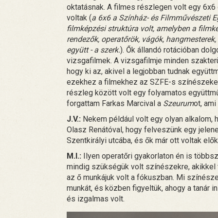
oktatásnak. A filmes részlegen volt egy 6x6 
voltak (
a 6x6 a Színház- és Filmművészeti E
filmképzési struktúra volt, amelyben a filmk
rendezők, operatőrök, vágók, hangmesterek,
együtt - a szerk.
). Ők állandó rotációban dol
vizsgafilmek. A vizsgafilmje minden szakterü
hogy ki az, akivel a legjobban tudnak együttm
ezekhez a filmekhez az SZFE-s színészeket 
részleg között volt egy folyamatos együttm
forgattam Farkas Marcival a
Szeurum
ot, ami
J.V.:
Nekem például volt egy olyan alkalom, 
Olasz Renátóval, hogy felveszünk egy jelene
Szentkirályi utcába, és ők már ott voltak el
M.I.:
Ilyen operatőri gyakorlaton én is többs
mindig szükségük volt színészekre, akikkel t
az ő munkájuk volt a fókuszban. Mi színésze
munkát, és közben figyeltük, ahogy a tanár in
és izgalmas volt.