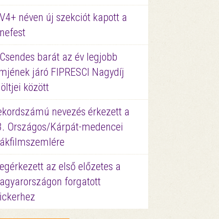
V4+ néven új szekciót kapott a
nefest
 Csendes barát az év legjobb
lmjének járó FIPRESCI Nagydíj
löltjei között
ekordszámú nevezés érkezett a
3. Országos/Kárpát-medencei
iákfilmszemlére
gérkezett az első előzetes a
agyarországon forgatott
ickerhez