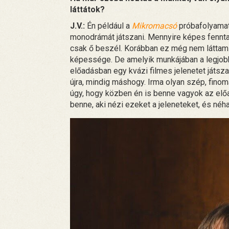
láttátok?
J.V.:
Én például a
Mikromacsó
próbafolyamata
monodrámát játszani. Mennyire képes fenntart
csak ő beszél. Korábban ez még nem láttam
képessége. De amelyik munkájában a legjobb
előadásban egy kvázi filmes jelenetet játszan
újra, mindig máshogy. Irma olyan szép, finoma
úgy, hogy közben én is benne vagyok az előa
benne, aki nézi ezeket a jeleneteket, és né