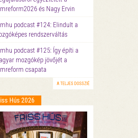
lmreform2026 és Nagy Ervin
lmhu podcast #124: Elindult a
zgóképes rendszerváltás
lmhu podcast #125: Így építi a
gyar mozgókép jövőjét a
lmreform csapata
A TELJES DOSSZIÉ
riss Hús 2026