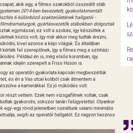
mi
csapat, akik egy, a filmes szakokból összeállt stáb
kö
gyetemen 2014-ben bevezetett, gyakorlatorientált
észítés 6 különböző szakterületének hallgatói -
Lé
 filmdramaturgok, gyártásvezetők stábokban dolgoztak
goztak egymással, ez volt a szokás, így készültek a
sz
letnek közös volt, így már akkor meg tudták érezni,
űködni, kivel azonos a képi világuk. És általában
Re
kérték fel szereplőnek, így a filmes meg a színházi
űködés. Például én is, még elsős koromban, így
ra
 annak idején szerepelt a Friss Húson is.
hogy az operatőri gyakorlata kapcsán megbeszéltük
tet, és én a Vas utcai koliból csak átmentem a
őkészülve a kamerákkal. Ez jó működés volt.
zör részt vettem. Ezek nem vizsgafilmek voltak, csak
udtak gyakorolni, sokszor tanári felügyelettel. Olyankor
k egy-egy rövid jelenetben csináltunk valami minimális
struálja, segíti az operatőr hallgatót. Ez nagyon hasznos