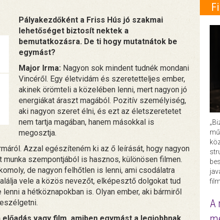
F
Pályakezdőként a Friss Hús jó szakmai
lehetőséget biztosít nektek a
bemutatkozásra. De ti hogy mutatnátok be
egymást?
Major Irma:
Nagyon sok mindent tudnék mondani
Vincéről. Egy életvidám és szeretetteljes ember,
akinek örömteli a közelében lenni, mert nagyon jó
energiákat áraszt magából. Pozitív személyiség,
aki nagyon szeret élni, és ezt az életszeretetet
nem tartja magában, hanem másokkal is
„Bi
műk
megosztja.
köz
áról. Azzal egészíteném ki az ő leírását, hogy nagyon
str
t munka szempontjából is hasznos, különösen filmen.
bes
komoly, de nagyon felhőtlen is lenni, ami csodálatra
ja
lálja vele a közös nevezőt, elképesztő dolgokat tud
fil
 lenni a hétköznapokban is. Olyan ember, aki bármiről
A 
beszélgetni.
me
 előadás vagy film, amiben egymást a legjobbnak