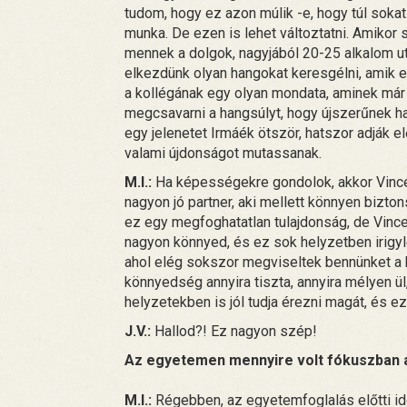
tudom, hogy ez azon múlik -e, hogy túl sokat
munka. De ezen is lehet változtatni. Amikor
mennek a dolgok, nagyjából 20-25 alkalom u
elkezdünk olyan hangokat keresgélni, amik 
a kollégának egy olyan mondata, aminek már
megcsavarni a hangsúlyt, hogy újszerűnek h
egy jelenetet Irmáék ötször, hatszor adják 
valami újdonságot mutassanak.
M.I.:
Ha képességekre gondolok, akkor Vincér
nagyon jó partner, aki mellett könnyen bizt
ez egy megfoghatatlan tulajdonság, de Vince
nagyon könnyed, és ez sok helyzetben irigylé
ahol elég sokszor megviseltek bennünket a 
könnyedség annyira tiszta, annyira mélyen ü
helyzetekben is jól tudja érezni magát, és e
J.V.:
Hallod?! Ez nagyon szép!
Az egyetemen mennyire volt fókuszban a
M.I.:
Régebben, az egyetemfoglalás előtti id