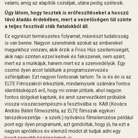
valami, amíg az alapítók csináljak, utána pedig szétesik.
Úgy látom, hogy tesztek is erőfeszítéseket a hosszú
távú átadás érdekében, mert a vezetőségen túl szinte
a teljes fesztivál stáb fiatalokból áll.
Ez egyrészt természetes folyamat, másrészt tudatosság
is van benne. Nagyon szeretnénk azokat az embereket
magunkhoz vonzani, akik érzik a Friss Hús szellemiségét,
akik napi szinten ezzel kelnek és fekszenek, nem azért,
mert ez a munkájuk, hanem mert ez a szenvedélyük. Egy
csomó ilyen arcot találtunk a programszervezés
szférájában. Ezt nagyon fontosnak tartom. Te is és én is az
ELTE Filmszakról érkeztünk, mindannyiunk számára fontos
identitásképző erő, hogy mi onnan jöttünk, ahol nagyon
fontos dolgokat kaptunk, és amit szervezőként próbálok
vissza-visszacsempészni a fesztiválba is. KAB (Kovács
András Bálint filmesztéta, az ELTE filmszak egykori
tanszékvezetője - a szerk.) nyilvános filmelemzése például
pont egy ilyen programunk, azt gondoltuk, hogy jó, ha ezt a
nagyon aprólékos és elemző módot át tudjuk adni egy
kicsit nagyobb közönségnek is.