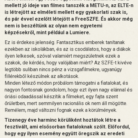
mellett jó ideje van filmes tanszék a METU-n, az ELTE-n
is létrejött az elméleti mellett egy gyakorlati szak is,
és pár évvel ezelőtt létejött a FreeSZFE. És akkor még
nem is beszéltünk az olyan nem egyetemi
képzésekről, mint például a Lumiere.
Ez is érdekes jelenség. Fantasztikus emberek tanítanak
ezekben az iskolákban, és az is csodálatos, hogy a diákok
ilyen lelkesek, szóval valamiért megszületnek ezek a
szakok, de kérdés, hogy valójában miért? Az SZFE-t kivéve
legtöbb suliban nincs pénz a vizsgafilmekre, ugyanúgy
fillérekből készülnek az alkotások.
Minden létező módon próbálom támogatni a fiatalokat, és
nagyon fontosnak gondolom, hogy ezt ilyen nagy elánnal és
óriási odaadással készítik a filmeket, egy fajta szent
őrületben, mert semmilyen racionális ok nem áll mögötte.
Remélem, majd változni fognak ezek a körülmények.
Tizenegy éve harminc körüliként hoztátok létre a
fesztivált, ami elsősorban fiataloknak szólt. Előfordul,
hogy egy ilyen esemény együtt öregszik az eredeti