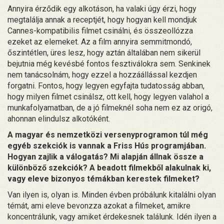
Annyira érződik egy alkotáson, ha valaki úgy érzi, hogy
megtalálja annak a receptjét, hogy hogyan kell mondjuk
Cannes-kompatibilis filmet csinálni, és összeollózza
ezeket az elemeket. Az a film annyira semmitmondó,
őszintétlen, üres lesz, hogy aztán általában nem sikerül
bejutnia még kevésbé fontos fesztiválokra sem. Senkinek
nem tanácsolnám, hogy ezzel a hozzáállással kezdjen
forgatni. Fontos, hogy legyen egyfajta tudatosság abban,
hogy milyen filmet csinálsz, ott kell, hogy legyen valahol a
munkafolyamatban, de a jó filmeknél soha nem ez az origó,
ahonnan elindulsz alkotóként.
A magyar és nemzetközi versenyprogramon túl még
egyéb szekciók is vannak a Friss Hús programjában.
Hogyan zajlik a válogatás? Mi alapján állnak össze a
különböző szekciók? A beadott filmekből alakulnak ki,
vagy eleve bizonyos témákban kerestek filmeket?
Van ilyen is, olyan is. Minden évben próbálunk kitalálni olyan
témát, ami eleve bevonzza azokat a filmeket, amikre
koncentrálunk, vagy amiket érdekesnek találunk. Idén ilyen a