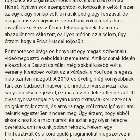
folytonos és organikus módon alakult át a Daazo Friss
Hússá. Nyilván sok szempontból különbözik a kettő, hiszen
az egyik egy honlap volt, a másik pedig egy fesztivál, de
maga a misszió ugyanaz: szerettünk volna teret adni a
rövidfilmeknek és a filmes tehetségeknek. Ez a rész
abszolút nem változott, és ilyen módon ez a célom, úgy
érzem, hogy a Friss Hússal teljesült.
Rettenetesen drága és bonyolult egy magas színvonalú
videómegosztó weboldalt üzemeltetni. Amikor annak idején
elkezdtük a Daazót csinálni, még sokkal kisebb volt a
verseny, kisebbek voltak az elvárások, a YouTube is egész
más szinten mozgott. A 2010-es évekig még könnyebbnek
tűnt egy budapesti nagyon pici irodából versenyezni akár
nagy amerikai cégekkel, ez mára szinte lehetetlenné vált. Itt
olyan gyorsasággal és olyan komplexitással kell ezeket a
dolgokat fejleszteni, és annyira nagy erőforrást igényel, ami
nekünk egyszerűen nincsen meg. Úgy érzem, hogy ebből
akkor kihoztuk a maximumot, és aztán egy olyan terepre
cseréltük, ami nekünk jobban fekszik. Nekem egy
filmfesztivált és a köré épülő programokat megszervezni