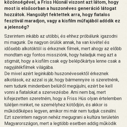
közönségével, a Friss Húsnál viszont azt látom, hogy
most is elsősorban a huszonéves generáció látogat
hozzátok. Hangsúlyt fektettek arra, hogy fiatalos
fesztivál maradjon, vagy a kisfilm műfajából adódik ez
a jelenség?
Szerintem inkább az utóbbi, és ehhez próbálunk igazodni
mi magunk. De nagyon örülök annak, ha van kivétel és
idősebb alkotóktól is érkeznek filmek, mert ahogy az előbb
mondtam egy fontos missziónk, hogy haladjuk meg azt a
stigmát, hogy a kisfilm csak egy belépőkártya lenne csak a
nagyjátékfilmek világába.
De mivel azért leginkább huszonévesektől érkeznek
alkotások, ez azzal is jár, hogy bármennyire is szeretnénk,
nem tudunk mindenben belülről megújulni, ezért be kell
vonni a fiatalokat a szervezésbe. Ami nem baj, mert
kifejezetten szeretném, hogy a Friss Hús olyan értelemben
túléljen minket, ne személyhez kötődjön, és akkor is
működőképes legyen, amikor mi már nem tudjuk csinálni.
Ezt szerintem nagyon nehéz megugrani a kultúra területén
Magyarországon, mert a legtöbb esetben addig működik