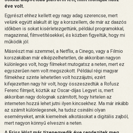
éve volt.
Egyrészt ehhez kellett egy nagy adag szerencse, mert
velünk együtt alakult át így a korszellem, de már az daazós
időkben is sokat kisérletezgettünk, például programokkal,
magazinnal, filmvetítésekkel, és közben figyeltük, hogy mi
működik jól.
Másrészt mai szemmel, a Netflix, a Cinego, vagy a Filmio
korszakában már elképzelhetetlen, de akkoriban nagyon
különleges volt, hogy filmeket mutogatsz a neten, mert ez
egyszerűen nem volt megszokott. Például régi magyar
filmekhez szinte lehetetlen volt hozzájutni, ezért
kifejezetten nagy hír volt, hogy összeszedtük a Rofusz
Ferenc filmjeit, köztük az Oscar-díjas Legyet is, mert
akkoriban nagy dolognak számított, hogy hirtelen az
interneten hozzá lehet jutni ilyen kincsekhez. Ma már inkább
az számít különlegesnek, ha tudsz csinálni olyan
eseményeket, amik kiemelnek alkotásokat a digitális zajból,
mert nagyon könnyű elveszni a neten.
A Friss Húst már tizenegyedik éve rendezitek meg.