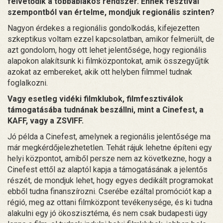
felvetődik a többablakos rendszer. Ennek fesztivál
szempontból van értelme, mondjuk regionális szinten?
Nagyon érdekes a regionális gondolkodás, kifejezetten
szkeptikus voltam ezzel kapcsolatban, amikor felmerült, de
azt gondolom, hogy ott lehet jelentősége, hogy regionális
alapokon alakítsunk ki filmközpontokat, amik összegyűjtik
azokat az embereket, akik ott helyben filmmel tudnak
foglalkozni.
Vagy esetleg vidéki filmklubok, filmfesztiválok
támogatásába tudnának beszállni, mint a Cinefest, a
KAFF, vagy a ZSVIFF.
Jó példa a Cinefest, amelynek a regionális jelentősége ma
már megkérdőjelezhetetlen. Tehát rájuk lehetne építeni egy
helyi központot, amiből persze nem az következne, hogy a
Cinefest ettől az alaptól kapja a támogatásának a jelentős
részét, de mondjuk lehet, hogy egyes dedikált programokat
ebből tudna finanszírozni. Cserébe ezáltal promóciót kap a
régió, meg az ottani filmközpont tevékenysége, és ki tudna
alakulni egy jó ökoszisztéma, és nem csak budapesti ügy