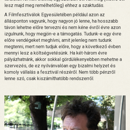
lesz majd meg remélhetőleg) ehhez a szaktudás.
A Filmfesztiválok Egyesületében például azon az
állásponton vagyunk, hogy nagyon jó lenne, ha hosszabb
távon lehetne előre tervezni és nem kéne évről évre azon
izgulnunk, hogy megjön-e a támogatás. Tudunk-e egy évre
előre vendégeket meghívni, amit jelenleg nem tudunk
megtenni, mert nem tudjuk előre, hogy a következő évben
mennyi lesz a költségvetésünk. Ha két-három évre
pályázhatnánk, akkor sokkal gördülékenyebben mehetne a
szervezés, de ez nyilvánvalóan egy bizalmi helyzet és
komoly vállalás a fesztivál részéről. Nem több pénzről
lenne szó, csak kiszámíthatóbb rendszerről.