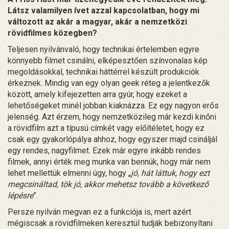
Látsz valamilyen ívet azzal kapcsolatban, hogy mi
változott az akár a magyar, akár a nemzetközi
rövidfilmes közegben?
Teljesen nyilvánvaló, hogy technikai értelemben egyre
könnyebb filmet csinálni, elképesztően színvonalas kép
megoldásokkal, technikai háttérrel készült produkciók
érkeznek. Mindig van egy olyan geek réteg a jelentkezők
között, amely kifejezetten arra gyúr, hogy ezeket a
lehetőségeket minél jobban kiaknázza. Ez egy nagyon erős
jelenség. Azt érzem, hogy nemzetközileg már kezdi kinőni
a rövidfilm azt a típusú címkét vagy előítéletet, hogy ez
csak egy gyakorlópálya ahhoz, hogy egyszer majd csináljál
egy rendes, nagyfilmet. Ezek már egyre inkább rendes
filmek, annyi érték meg munka van bennük, hogy már nem
lehet mellettük elmenni úgy, hogy „
jó, hát láttuk, hogy ezt
megcsináltad, tök jó, akkor mehetsz tovább a következő
lépésre
”.
Persze nyilván megvan ez a funkciója is, mert azért
mégiscsak a rövidfilmeken keresztül tudják bebizonyítani