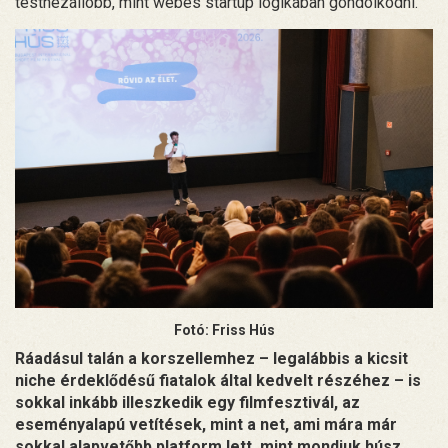
testhezállóbb, mint webes startup logikában gondolkodni.
Fotó: Friss Hús
Ráadásul talán a korszellemhez – legalábbis a kicsit
niche érdeklődésű fiatalok által kedvelt részéhez – is
sokkal inkább illeszkedik egy filmfesztivál, az
eseményalapú vetítések, mint a net, ami mára már
sokkal alapvetőbb platform lett, mint mondjuk húsz