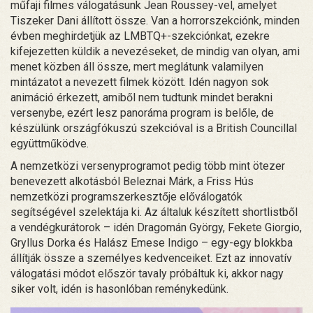
műfaji filmes válogatásunk Jean Roussey-vel, amelyet
Tiszeker Dani állított össze. Van a horrorszekciónk, minden
évben meghirdetjük az LMBTQ+-szekciónkat, ezekre
kifejezetten küldik a nevezéseket, de mindig van olyan, ami
menet közben áll össze, mert meglátunk valamilyen
mintázatot a nevezett filmek között. Idén nagyon sok
animáció érkezett, amiből nem tudtunk mindet berakni
versenybe, ezért lesz panoráma program is belőle, de
készülünk országfókuszú szekcióval is a British Councillal
együttműködve.
A nemzetközi versenyprogramot pedig több mint ötezer
benevezett alkotásból Beleznai Márk, a Friss Hús
nemzetközi programszerkesztője előválogatók
segítségével szelektája ki. Az általuk készített shortlistből
a vendégkurátorok – idén Dragomán György, Fekete Giorgio,
Gryllus Dorka és Halász Emese Indigo – egy-egy blokkba
állítják össze a személyes kedvenceiket. Ezt az innovatív
válogatási módot először tavaly próbáltuk ki, akkor nagy
siker volt, idén is hasonlóban reménykedünk.