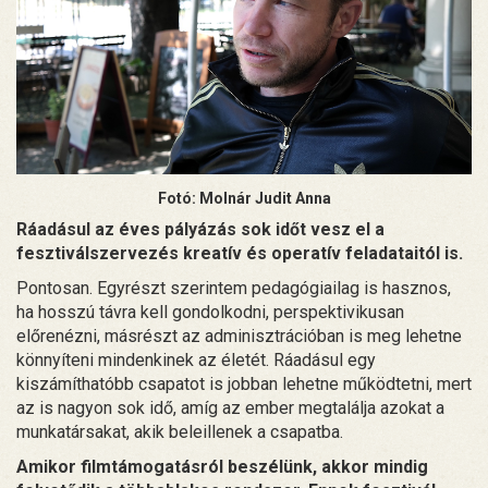
Fotó: Molnár Judit Anna
Ráadásul az éves pályázás sok időt vesz el a
fesztiválszervezés kreatív és operatív feladataitól is.
Pontosan. Egyrészt szerintem pedagógiailag is hasznos,
ha hosszú távra kell gondolkodni, perspektivikusan
előrenézni, másrészt az adminisztrációban is meg lehetne
könnyíteni mindenkinek az életét. Ráadásul egy
kiszámíthatóbb csapatot is jobban lehetne működtetni, mert
az is nagyon sok idő, amíg az ember megtalálja azokat a
munkatársakat, akik beleillenek a csapatba.
Amikor filmtámogatásról beszélünk, akkor mindig