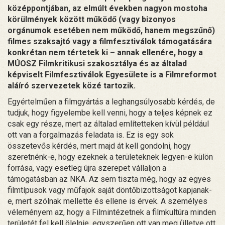
középpontjában, az elmúlt években nagyon mostoha
körülmények között működő (vagy bizonyos
orgánumok esetében nem működő, hanem megszűnő)
filmes szaksajtó vagy a filmfesztiválok támogatására
konkrétan nem tértetek ki – annak ellenére, hogy a
MÚOSZ Filmkritikusi szakosztálya és az általad
képviselt Filmfesztiválok Egyesülete is a Filmreformot
aláíró szervezetek közé tartozik.
Egyértelműen a filmgyártás a leghangsúlyosabb kérdés, de
tudjuk, hogy figyelembe kell venni, hogy a teljes képnek ez
csak egy része, mert az általad említetteken kívül például
ott van a forgalmazás feladata is. Ez is egy sok
összetevős kérdés, mert majd át kell gondolni, hogy
szeretnénk-e, hogy ezeknek a területeknek legyen-e külön
forrása, vagy esetleg újra szerepet vállaljon a
támogatásban az NKA. Az sem tiszta még, hogy az egyes
filmtípusok vagy műfajok saját döntőbizottságot kapjanak-
e, mert szólnak mellette és ellene is érvek. A személyes
véleményem az, hogy a Filmintézetnek a filmkultúra minden
területét fel kell ölelnie, egyszerűen ott van meg (illetve ott