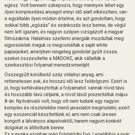
egész. Volt bennem szkepszis, hogy mennyire lehet egy
ilyen komplexitású anyagot ennyi idő alatt elkészíteni, van-
e egyáltalán ilyen módon értelme, és azt gondoltam, hogy
sokkal több „egózás” és siránkozás lesz benne, de végül
nem lett igazam, és nagyon szépen vizsgázott a magyar
filmszakma. Hatalmas szellemi energiák mozdultak meg:
egyesületek maguk is megcsinálták a saját white
paperjeiket, amelyben rengeteg gondolat gyűlt össze,
ezeket összesítette a MADOKE, akik vállalták a
szerkesztési folyamat menedzsmentjét.
Összegyűlt körülbelül száz oldalnyi anyag, ami
rettenetesen sok, és hosszú idő lesz feldolgozni. Ezért is
jó, hogy kettéválasztottuk a folyamatot: vannak rövid távú
és hosszabb távú céljaink, a rövid távút prezentáltuk május
8-án. Nyilvánvaló volt, hogy ott nem tudunk egy nagyon
komplex és részletekbe menő javaslatot megmutatni, ezért
egy esszenciát készítettünk el, ami nem csak üresen
kongott a látványos alapelvektől, hanem nagyon konkrét
dolgokat is állítottunk benne.
Ez a munka azonban még folytatódni fog. Legalábbis a nyár