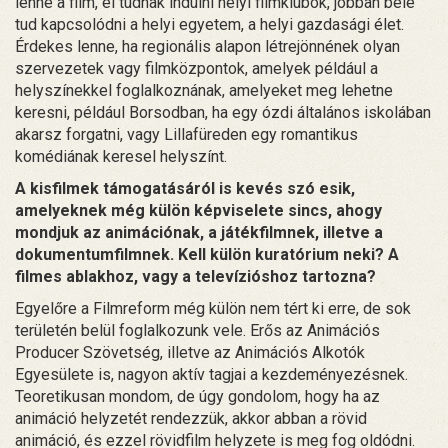
lenne a film, el tudnak indulni helyi filmklubok, jobban bele
tud kapcsolódni a helyi egyetem, a helyi gazdasági élet.
Érdekes lenne, ha regionális alapon létrejönnének olyan
szervezetek vagy filmközpontok, amelyek például a
helyszínekkel foglalkoznának, amelyeket meg lehetne
keresni, például Borsodban, ha egy ózdi általános iskolában
akarsz forgatni, vagy Lillafüreden egy romantikus
komédiának keresel helyszínt.
A kisfilmek támogatásáról is kevés szó esik,
amelyeknek még külön képviselete sincs, ahogy
mondjuk az animációnak, a játékfilmnek, illetve a
dokumentumfilmnek. Kell külön kuratórium neki? A
filmes ablakhoz, vagy a televízióshoz tartozna?
Egyelőre a Filmreform még külön nem tért ki erre, de sok
területén belül foglalkozunk vele. Erős az Animációs
Producer Szövetség, illetve az Animációs Alkotók
Egyesülete is, nagyon aktív tagjai a kezdeményezésnek.
Teoretikusan mondom, de úgy gondolom, hogy ha az
animáció helyzetét rendezzük, akkor abban a rövid
animáció, és ezzel rövidfilm helyzete is meg fog oldódni.