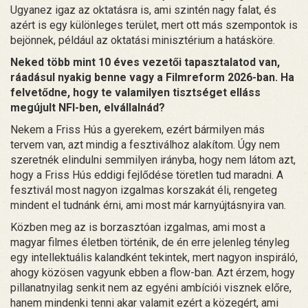
Ugyanez igaz az oktatásra is, ami szintén nagy falat, és
azért is egy különleges terület, mert ott más szempontok is
bejönnek, például az oktatási minisztérium a hatásköre.
Neked több mint 10 éves vezetői tapasztalatod van,
ráadásul nyakig benne vagy a Filmreform 2026-ban. Ha
felvetődne, hogy te valamilyen tisztséget elláss
megújult NFI-ben, elvállalnád?
Nekem a Friss Hús a gyerekem, ezért bármilyen más
tervem van, azt mindig a fesztiválhoz alakítom. Úgy nem
szeretnék elindulni semmilyen irányba, hogy nem látom azt,
hogy a Friss Hús eddigi fejlődése töretlen tud maradni. A
fesztivál most nagyon izgalmas korszakát éli, rengeteg
mindent el tudnánk érni, ami most már karnyújtásnyira van.
Közben meg az is borzasztóan izgalmas, ami most a
magyar filmes életben történik, de én erre jelenleg tényleg
egy intellektuális kalandként tekintek, mert nagyon inspiráló,
ahogy közösen vagyunk ebben a flow-ban. Azt érzem, hogy
pillanatnyilag senkit nem az egyéni ambíciói visznek előre,
hanem mindenki tenni akar valamit ezért a közegért, ami