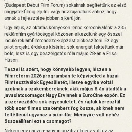
(Budapest Debut Film Forum) sokaknak segítettünk az első
nagyjátékfilmig eljutni, vagy hozzájárultunk ahhoz, hogy
annak a fejlesztése jobban sikerüljön.
Úgy látjuk, az oktatás környékén lenne keresnivalónk: a 235
reklámfilm gyártócéggel közösen elkezdtünk egy ősszel
induló reklámfilmrendező-képzést előkészíteni. Ez egy
pilot projekt, érdekes kísérlet, sok energiát fektettünk már
bele, lesz is egy beszélgetés róla május 28-án a Friss
Húson.
Teszel is azért, hogy könnyebb legyen, hiszen a
Filmreform 2026 programban te képviseled a hazai
Filmfesztiválok Egyesületét, illetve egyike voltál
azoknak a szakembereknek, akik május 8-án átadták a
javaslatcsomagot Nagy Ervinnek a EuroCine expón. Ez
a szerveződés sok egyesületet, és rajtuk keresztül
több ezer filmes szakembert fog össze, akiknek nem
feltétlenül ugyanaz a prioritás. Mennyire volt nehéz
összeállítani ezt a csomagot?
Nekem egy nagyon-nagyon pozitív élmény volt ez az