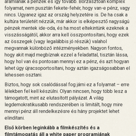
áramlanak a pénzek és így tovább. Borzasztóan komplex
folyamat, nem pusztán fekete-fehér, hogy van-e pénz, vagy
nincs. Ugyanez igaz az ország helyzetére is. De ha csak a
kultúra területét nézzük, már akkor is elképesztő nagyságú
pénzek mentek ide-oda, és ha most eltekintünk ezeknek a
visszásságától, akkor arra kell összpontosítani, hogy ezek
az összegek (vagy legalábbis jó részük) valahol
megvannak különböző intézményekben. Nagyon fontos,
hogy akit majd megbíznak ezzel a feladattal, tisztán lássa,
hogy hol van és pontosan mennyi ez a pénz, és azt hogyan
lehet úgy újracsoportosítani, hogy aztán igazságosabban el
lehessen osztani.
Biztos, hogy sok csalódással fog járni ez a folyamat – erre
lélekben fel kell készülni. Olyan nincsen, hogy több lesz a
támogatott, mint az elutasított pályázat. A világ
legdemokratikusabb rendszerében is limitált, hogy mire
mennyi pénz áll rendelkezésre és hány projektet lehet
elindítani.
Első körben leginkább a filmkészítés és a
filmtámogatás áll a white paper programjának