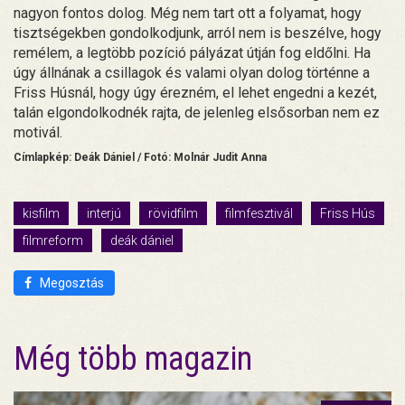
nagyon fontos dolog. Még nem tart ott a folyamat, hogy
tisztségekben gondolkodjunk, arról nem is beszélve, hogy
remélem, a legtöbb pozíció pályázat útján fog eldőlni. Ha
úgy állnának a csillagok és valami olyan dolog történne a
Friss Húsnál, hogy úgy érezném, el lehet engedni a kezét,
talán elgondolkodnék rajta, de jelenleg elsősorban nem ez
motivál.
Címlapkép: Deák Dániel / Fotó: Molnár Judit Anna
kisfilm
interjú
rövidfilm
filmfesztivál
Friss Hús
filmreform
deák dániel
Megosztás
Még több magazin