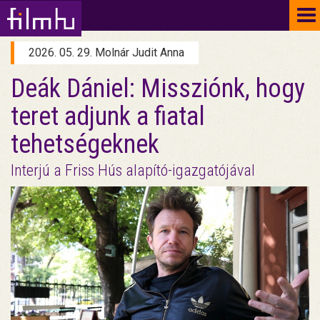
To
na
2026. 05. 29. Molnár Judit Anna
Deák Dániel: Missziónk, hogy
teret adjunk a fiatal
tehetségeknek
Interjú a Friss Hús alapító-igazgatójával