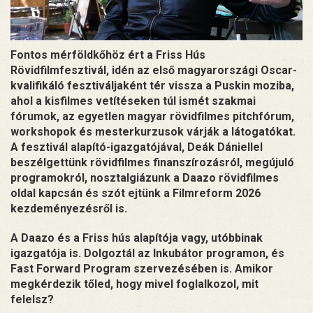
Fontos mérföldkőhöz ért a Friss Hús
Rövidfilmfesztivál, idén az első magyarországi Oscar-
kvalifikáló fesztiváljaként tér vissza a Puskin moziba,
ahol a kisfilmes vetítéseken túl ismét szakmai
fórumok, az egyetlen magyar rövidfilmes pitchfórum,
workshopok és mesterkurzusok várják a látogatókat.
A fesztivál alapító-igazgatójával, Deák Dániellel
beszélgettünk rövidfilmes finanszírozásról, megújuló
programokról, nosztalgiázunk a Daazo rövidfilmes
oldal kapcsán és szót ejtünk a Filmreform 2026
kezdeményezésről is.
A Daazo és a Friss hús alapítója vagy, utóbbinak
igazgatója is. Dolgoztál az Inkubátor programon, és
Fast Forward Program szervezésében is. Amikor
megkérdezik tőled, hogy mivel foglalkozol, mit
felelsz?