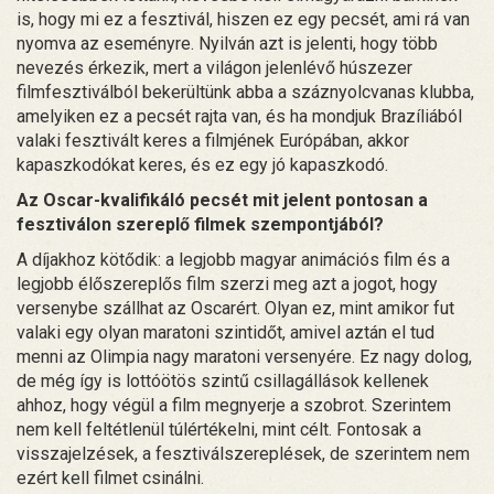
is, hogy mi ez a fesztivál, hiszen ez egy pecsét, ami rá van
nyomva az eseményre. Nyilván azt is jelenti, hogy több
nevezés érkezik, mert a világon jelenlévő húszezer
filmfesztiválból bekerültünk abba a száznyolcvanas klubba,
amelyiken ez a pecsét rajta van, és ha mondjuk Brazíliából
valaki fesztivált keres a filmjének Európában, akkor
kapaszkodókat keres, és ez egy jó kapaszkodó.
Az Oscar-kvalifikáló pecsét mit jelent pontosan a
fesztiválon szereplő filmek szempontjából?
A díjakhoz kötődik: a legjobb magyar animációs film és a
legjobb élőszereplős film szerzi meg azt a jogot, hogy
versenybe szállhat az Oscarért. Olyan ez, mint amikor fut
valaki egy olyan maratoni szintidőt, amivel aztán el tud
menni az Olimpia nagy maratoni versenyére. Ez nagy dolog,
de még így is lottóötös szintű csillagállások kellenek
ahhoz, hogy végül a film megnyerje a szobrot. Szerintem
nem kell feltétlenül túlértékelni, mint célt. Fontosak a
visszajelzések, a fesztiválszereplések, de szerintem nem
ezért kell filmet csinálni.