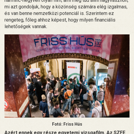
harminc-negyven olyan film, ami meg tud állni nagyvásznon,
mi azt gondoljuk, hogy a közönség számára elég izgalmas,
és van benne nemzetközi potenciál is. Szerintem ez
rengeteg, főleg ahhoz képest, hogy milyen financiális
lehetőségek vannak.
Fotó: Friss Hús
Azért ennek egy része egyetemi vizsgafilm. Az SZFE