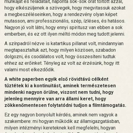
munkáját és feladatait, naponta sok-sok órát töltött azzal,
hogy elkészüljenek a szövegek, hogy megvitassuk azokat
a megbeszéléseinken, hogy a rendezvény olyan képet
mutasson, ami professzionális, szép, ízléses, és hatásos.
Nagyon jó volt látni, hogy ennyi spiritusz van ebben a sok
emberben, és ez ott ilyen méltó módon meg tudott jelenni.
A színpadról nézve is katartikus pillanat volt, mindannyian
megtapasztaltuk azt, hogy milyen közösen, szabadon
dolgozni, és csodálatos volt, hogy összesíteni tudtuk
ehhez az erőinket. Tényleg az volt az érzésünk, hogy itt
valami most elkezdődik.
A white paperben egyik első rövidtávú célként
tűztétek ki a kontinuitást, aminek természetesen
mindenki nagyon örülne, viszont nem tudni, hogy
jelenleg mennyire van arra állami keret, hogy
zökkenőmentesen folytatódni tudjon a filmtámogatás.
Ez egy nagyon bonyolult kérdés, aminek nem vagyok a
szakembere: mi hogyan működik az államigazgatásban,
milyen intézményi kereteknek kell megfelelni, hogyan