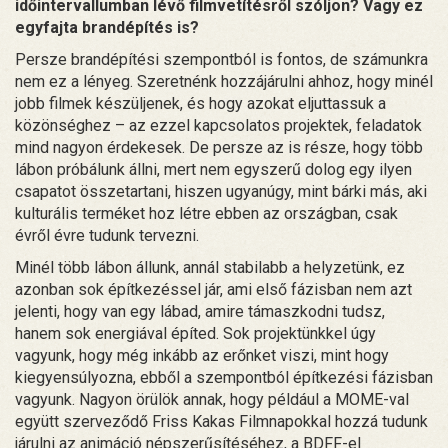
időintervallumban lévő filmvetítésről szóljon? Vagy ez
egyfajta brandépítés is?
Persze brandépítési szempontból is fontos, de számunkra
nem ez a lényeg. Szeretnénk hozzájárulni ahhoz, hogy minél
jobb filmek készüljenek, és hogy azokat eljuttassuk a
közönséghez – az ezzel kapcsolatos projektek, feladatok
mind nagyon érdekesek. De persze az is része, hogy több
lábon próbálunk állni, mert nem egyszerű dolog egy ilyen
csapatot összetartani, hiszen ugyanúgy, mint bárki más, aki
kulturális terméket hoz létre ebben az országban, csak
évről évre tudunk tervezni.
Minél több lábon állunk, annál stabilabb a helyzetünk, ez
azonban sok építkezéssel jár, ami első fázisban nem azt
jelenti, hogy van egy lábad, amire támaszkodni tudsz,
hanem sok energiával építed. Sok projektünkkel úgy
vagyunk, hogy még inkább az erőnket viszi, mint hogy
kiegyensúlyozna, ebből a szempontból építkezési fázisban
vagyunk. Nagyon örülök annak, hogy például a MOME-val
együtt szerveződő Friss Kakas Filmnapokkal hozzá tudunk
járulni az animáció népszerűsítéséhez, a BDFF-el