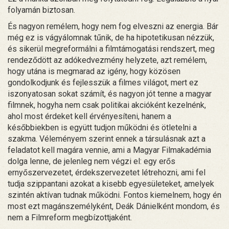
folyamán biztosan.
És nagyon remélem, hogy nem fog elveszni az energia. Bár
még ez is vágyálomnak tűnik, de ha hipotetikusan nézzük,
és sikerül megreformálni a filmtámogatási rendszert, meg
rendeződött az adókedvezmény helyzete, azt remélem,
hogy utána is megmarad az igény, hogy közösen
gondolkodjunk és fejlesszük a filmes világot, mert ez
iszonyatosan sokat számít, és nagyon jót tenne a magyar
filmnek, hogyha nem csak politikai akcióként kezelnénk,
ahol most érdeket kell érvényesíteni, hanem a
későbbiekben is együtt tudjon működni és ötletelni a
szakma. Véleményem szerint ennek a társulásnak azt a
feladatot kell magára vennie, ami a Magyar Filmakadémia
dolga lenne, de jelenleg nem végzi el: egy erős
ernyőszervezetet, érdekszervezetet létrehozni, ami fel
tudja szippantani azokat a kisebb egyesületeket, amelyek
szintén aktívan tudnak működni. Fontos kiemelnem, hogy én
most ezt magánszemélyként, Deák Dánielként mondom, és
nem a Filmreform megbízottjaként.