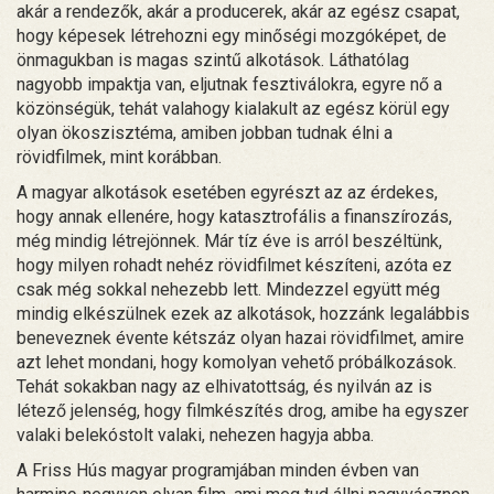
akár a rendezők, akár a producerek, akár az egész csapat,
hogy képesek létrehozni egy minőségi mozgóképet, de
önmagukban is magas szintű alkotások. Láthatólag
nagyobb impaktja van, eljutnak fesztiválokra, egyre nő a
közönségük, tehát valahogy kialakult az egész körül egy
olyan ökoszisztéma, amiben jobban tudnak élni a
rövidfilmek, mint korábban.
A magyar alkotások esetében egyrészt az az érdekes,
hogy annak ellenére, hogy katasztrofális a finanszírozás,
még mindig létrejönnek. Már tíz éve is arról beszéltünk,
hogy milyen rohadt nehéz rövidfilmet készíteni, azóta ez
csak még sokkal nehezebb lett. Mindezzel együtt még
mindig elkészülnek ezek az alkotások, hozzánk legalábbis
beneveznek évente kétszáz olyan hazai rövidfilmet, amire
azt lehet mondani, hogy komolyan vehető próbálkozások.
Tehát sokakban nagy az elhivatottság, és nyilván az is
létező jelenség, hogy filmkészítés drog, amibe ha egyszer
valaki belekóstolt valaki, nehezen hagyja abba.
A Friss Hús magyar programjában minden évben van