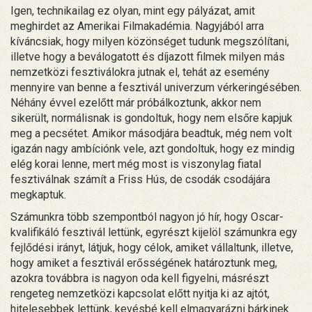
Igen, technikailag ez olyan, mint egy pályázat, amit
meghirdet az Amerikai Filmakadémia. Nagyjából arra
kíváncsiak, hogy milyen közönséget tudunk megszólítani,
illetve hogy a beválogatott és díjazott filmek milyen más
nemzetközi fesztiválokra jutnak el, tehát az esemény
mennyire van benne a fesztivál univerzum vérkeringésében.
Néhány évvel ezelőtt már próbálkoztunk, akkor nem
sikerült, normálisnak is gondoltuk, hogy nem elsőre kapjuk
meg a pecsétet. Amikor másodjára beadtuk, még nem volt
igazán nagy ambíciónk vele, azt gondoltuk, hogy ez mindig
elég korai lenne, mert még most is viszonylag fiatal
fesztiválnak számít a Friss Hús, de csodák csodájára
megkaptuk.
Számunkra több szempontból nagyon jó hír, hogy Oscar-
kvalifikáló fesztivál lettünk, egyrészt kijelöl számunkra egy
fejlődési irányt, látjuk, hogy célok, amiket vállaltunk, illetve,
hogy amiket a fesztivál erősségének határoztunk meg,
azokra továbbra is nagyon oda kell figyelni, másrészt
rengeteg nemzetközi kapcsolat előtt nyitja ki az ajtót,
hitelesebbek lettünk, kevésbé kell elmagyarázni bárkinek