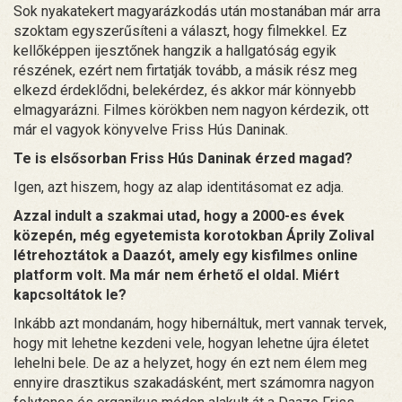
Sok nyakatekert magyarázkodás után mostanában már arra
szoktam egyszerűsíteni a választ, hogy filmekkel. Ez
kellőképpen ijesztőnek hangzik a hallgatóság egyik
részének, ezért nem firtatják tovább, a másik rész meg
elkezd érdeklődni, belekérdez, és akkor már könnyebb
elmagyarázni. Filmes körökben nem nagyon kérdezik, ott
már el vagyok könyvelve Friss Hús Daninak.
Te is elsősorban Friss Hús Daninak érzed magad?
Igen, azt hiszem, hogy az alap identitásomat ez adja.
Azzal indult a szakmai utad, hogy a 2000-es évek
közepén, még egyetemista korotokban Áprily Zolival
létrehoztátok a Daazót, amely egy kisfilmes online
platform volt. Ma már nem érhető el oldal. Miért
kapcsoltátok le?
Inkább azt mondanám, hogy hibernáltuk, mert vannak tervek,
hogy mit lehetne kezdeni vele, hogyan lehetne újra életet
lehelni bele. De az a helyzet, hogy én ezt nem élem meg
ennyire drasztikus szakadásként, mert számomra nagyon