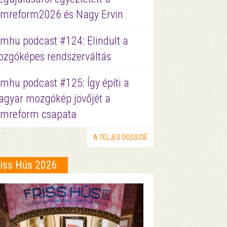
lmreform2026 és Nagy Ervin
lmhu podcast #124: Elindult a
zgóképes rendszerváltás
lmhu podcast #125: Így építi a
gyar mozgókép jövőjét a
lmreform csapata
A TELJES DOSSZIÉ
riss Hús 2026