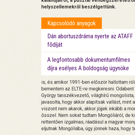
kalandjairól, a pusztai vendégszeretetről,
helyszellemekről beszélgettünk.
Kapcsolódó anyagok
Dán abortuszdráma nyerte az ATAFF
fődíját
A legfontosabb dokumentumfilmes
díjra esélyes A boldogság ügynöke
is, és amikor 1991-ben először hallottam ról
bementem az ELTE-re megkeresni. Odabent ül
György tanszékvezető, világhírű mongolista,
javasolta, hogy akkor alapítsak vallást, min
viszont nem akarok, akkor jöjjek inkább a mo
ősszel. Nem sokat tudtam Mongóliáról, de k
rettentően izgalmas, ráadásul a magyar mong
eljutnak Mongóliába, úgy jönnek haza, hogy te