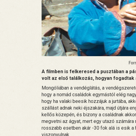
Forr
A filmben is felkeresed a pusztában a pá
volt az első találkozás, hogyan fogadtak
Mongóliában a vendéglátás, a vendégszerete
hogy a nomád családok egymástól elég nagy 
hogy ha valaki beesik hozzájuk a jurtába, akk
szállást adnak neki éjszakára, majd útjára en
kellős közepén, és bizony a családnak akkor is 
megvetni az ágyat, mert egy utazó számára 
rosszabb esetben akár -30 fok alá is esik a
viszonyulnak.