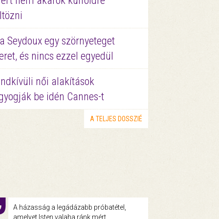
ért nem akarok külföldre
ltözni
a Seydoux egy szörnyeteget
eret, és nincs ezzel egyedül
ndkívüli női alakítások
gyogják be idén Cannes-t
A TELJES DOSSZIÉ
A házasság a legádázabb próbatétel,
amelyet Isten valaha ránk mért.