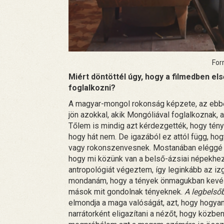
Forr
Miért döntöttél úgy, hogy a filmedben e
foglalkozni?
A magyar-mongol rokonság képzete, az ebbő
jön azokkal, akik Mongóliával foglalkoznak,
Tőlem is mindig azt kérdezgették, hogy tény
hogy hát nem. De igazából ez attól függ, hog
vagy rokonszenvesnek. Mostanában eléggé f
hogy mi közünk van a belső-ázsiai népekhez.
antropológiát végeztem, így leginkább az iz
mondanám, hogy a tények önmagukban kevésb
mások mit gondolnak tényeknek.
A legbelső
elmondja a maga valóságát, azt, hogy hogyan
narrátorként eligazítani a nézőt, hogy köz