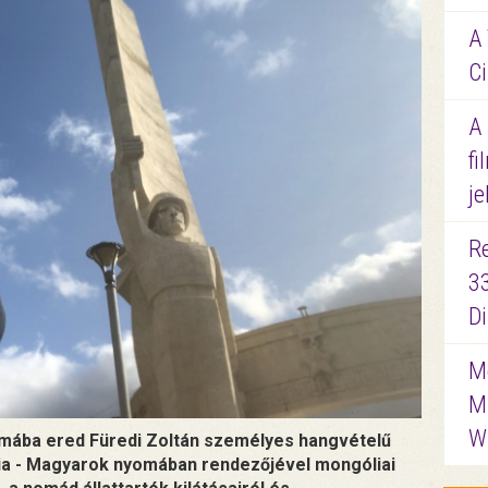
A 
Ci
A
fi
je
R
3
D
Me
M
W
mába ered Füredi Zoltán személyes hangvételű
ia - Magyarok nyomában rendezőjével mongóliai