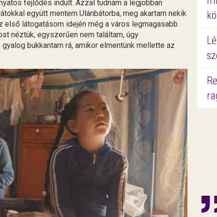
mi
yatos fejlődés indult. Azzal tudnám a legjobban
arátokkal együtt mentem Ulánbátorba, meg akartam nekik
kö
 az első látogatásom idején még a város legmagasabb
rost néztük, egyszerűen nem találtam, úgy
Lé
 gyalog bukkantam rá, amikor elmentünk mellette az
sz
Re
ra