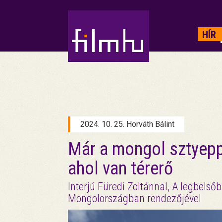
HIRDETÉS
HÍR
2024. 10. 25. Horváth Bálint
Már a mongol sztyeppé
ahol van térerő
Interjú Füredi Zoltánnal, A legbel
Mongolországban rendezőjével