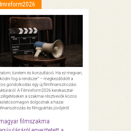
ilmreform2026
zalom, türelem és konzultáció. Ha ez megvan,
ödni fog a rendszer” – megkezdődött a
ös gondolkodás egy új filmfinanszírozási
uktúráról. A Filmreform2026 kerekasztal-
zélgetéseken a szakmai résztvevők közös
vaslatcsomagon dolgoznak a hazai
mfinanszírozás és filmgyártás jövőjéről.
magyar filmszakma
gújulásáról egyeztetett a