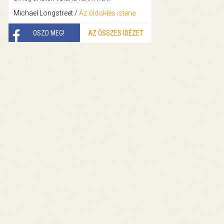
Michael Longstreet /
Az öldöklés istene
OSZD MEG!
AZ ÖSSZES IDÉZET