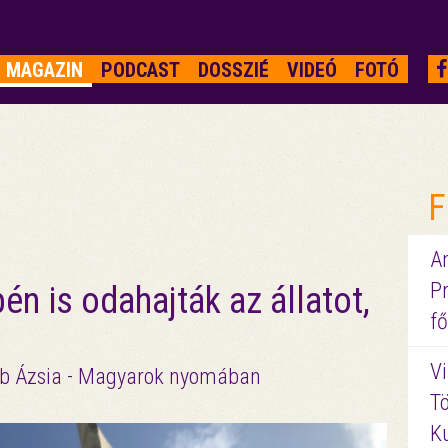
MAGAZIN
PODCAST
DOSSZIÉ
VIDEÓ
FOTÓ
F
A
P
n is odahajták az állatot,
fő
Vi
sőbb Ázsia - Magyarok nyomában
Tö
K