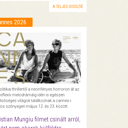
A TELJES DOSSZIÉ
annes 2026
olitikai thrillertől a neonfényes horroron át az
eflexív melodrámáig idén is egészen
lsőséges világok találkoznak a cannes-i
ös szőnyegen május 12. és 23. között.
istian Mungiu filmet csinált arról,