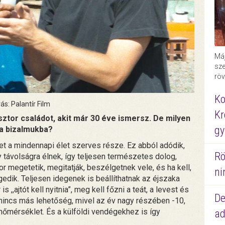
Máj
sze
röv
Ko
ás: Palantír Film
Kr
sztor családot, akit már 30 éve ismersz. De milyen
gy
 a bizalmukba?
t a mindennapi élet szerves része. Ez abból adódik,
Rö
távolságra élnek, így teljesen természetes dolog,
or megetetik, megitatják, beszélgetnek vele, és ha kell,
ni
gedik. Teljesen idegenek is beállíthatnak az éjszaka
,,ajtót kell nyitnia”, meg kell főzni a teát, a levest és
De
nincs más lehetőség, mivel az év nagy részében -10,
 hőmérséklet. És a külföldi vendégekhez is így
ad