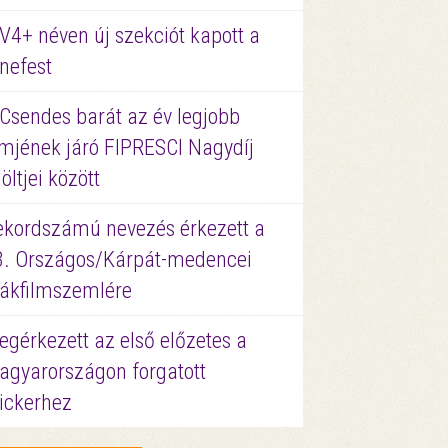
V4+ néven új szekciót kapott a
nefest
 Csendes barát az év legjobb
lmjének járó FIPRESCI Nagydíj
löltjei között
ekordszámú nevezés érkezett a
3. Országos/Kárpát-medencei
iákfilmszemlére
gérkezett az első előzetes a
agyarországon forgatott
ickerhez