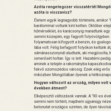
Azóta rengetegszer visszatértél Mongól
azóta is visszavisz?
Életem egyik legnagyobb története, amikor 
barátommal voltunk kint ketten. Október elej
hőmérséklet, és karácsonyig maradtunk egy 
semmi közepén, egy fagyott folyóvölgyben. 
folyamatosan kifogyott a benzin, és gyalogol
lába volt. Félig befagyott folyókon keltünk 
sámánasszonynál aludtunk, aki megjósolta, 
ismerősét holtan. Így is lett. Hazatérni pedi
aminek a tetején a rakományba kapaszkodva 
fekvő szomszédos városig. Ezek elég erős é
miközben Mongóliában ilyenek a hétköznapo
Hogyan változott az ország, milyen volt 
években átment?
Elképesztő változások vannak. A ‘90-es éve
semmi nem történt, majdnem ugyanúgy nézett
betonutat országos szinten, de ilyen távolsá