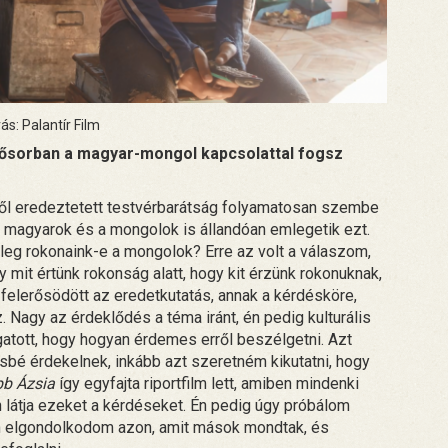
ás: Palantír Film
lsősorban a magyar-mongol kapcsolattal fogsz
l eredeztetett testvérbarátság folyamatosan szembe
 a magyarok és a mongolok is állandóan emlegetik ezt.
leg rokonaink-e a mongolok? Erre az volt a válaszom,
y mit értünk rokonság alatt, hogy kit érzünk rokonuknak,
elerősödött az eredetkutatás, annak a kérdésköre,
 Nagy az érdeklődés a téma iránt, én pedig kulturális
gatott, hogy hogyan érdemes erről beszélgetni. Azt
é érdekelnek, inkább azt szeretném kikutatni, hogy
bb Ázsia
így egyfajta riportfilm lett, amiben mindenki
 látja ezeket a kérdéseket. Én pedig úgy próbálom
ben elgondolkodom azon, amit mások mondtak, és