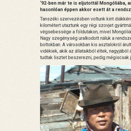
‘92-ben már te is eljutottál Mongóliába, 
hasonlóan éppen akkor esett át a rendsz
Tanszéki szervezésben voltunk kint diákként
kilométert utaztunk egy régi szovjet gyártm
végsebessége a földutakon, mivel Mongóliába
Nagy szegénység uralkodott náluk a rendsze
boltokban. A városokban kis asztalokról árult
vidékiek, akik az állataikból éltek, nagyjából
tudtak lisztet beszerezni, pedig mégiscsak j