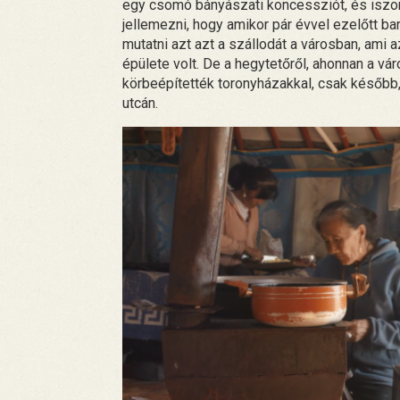
egy csomó bányászati koncessziót, és iszon
jellemezni, hogy amikor pár évvel ezelőtt b
mutatni azt azt a szállodát a városban, ami
épülete volt. De a hegytetőről, ahonnan a vá
körbeépítették toronyházakkal, csak később,
utcán.