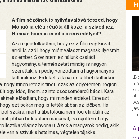
 a nomád állattartók kilátásairól és
F
A film nézőinek is nyilvánvalóvá teszed, hogy
Mongólia elég régóta áll közel a szívedhez.
Honnan honnan ered a szenvedélyed?
Azon gondolkodtam, hogy ez a film egy kicsit
arról is szól, hogy miért választ magának ilyesmit
az ember. Szerintem ez nálunk családi
hagyomány, a természetet mindig is nagyon
szerettük, én pedig vonzódtam a hagyományos
„Bi
kultúrákhoz. Érdekelt a kínai és a tibeti kultúrkör
műk
a, hogy itthon létezik tibeti szak az egyetemen, rögtön
köz
t egy idős, finom, szinte csecsemőarcú bácsi, Kara
str
 akinek előadtam, hogy mi minden érdekel. Erre azt
bes
t ahogy ezt sokan meg is tették abban az időben. Ha
ja
ngol szakra, mert a tibetológia nem fog elindulni az
fil
icsit jobban beleástam magamat, és rájöttem, hogy
olisztika világszínvonalú. Azok a magyarok pedig, akik
A 
le van a szívük a hatalmas, végtelen tájakkal.
me