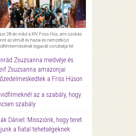
us 28-án indul a XIV. Friss Hús, ami szokás
rint az elmúlt év hazai és nemzetközi
idfilmtermésének legjavát vonultatja fel.
nrád Zsuzsanna medvéje és
eif Zsuzsanna amazonjai
őzedelmeskedtek a Friss Húson
vidfilmeknél az a szabály, hogy
ncsen szabály
ák Dániel: Missziónk, hogy teret
junk a fiatal tehetségeknek