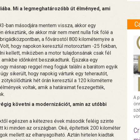
iába. Mi a legmeghatározóbb út élményed, ami
C
‘93-ban másodjára mentem vissza, akkor egy
én érkeztünk, de akkor már nem ment nulla fok fölé a
brigádközpontban, a fővárostól 800 kilométernyire a
Volt, hogy napokon keresztül motoroztam -25 fokban,
ni kellett, miközben a motor tulajdonsának csak fél
át, amikbe időnként beszakadtunk. Éjszaka egy
hogy másnap reggel meg fogjuk találni a barátom egyik
g úgy sikerült, hogy napokig vártunk egy teherautót,
zötykölődtünk hét órán keresztül a 120 kilométerre
lmények voltak, amik a határaimat feszegették,
k.
A p
végig követni a modernizációt, amin az utóbbi
önr
szé
vör
ktől egészen a kétezres évek második feléig szinte
 ki minden az országban. Oké, építettek 200 kilométer
Cr
gok mellett az elhanyagolható. Aztán hirtelen kiadtak