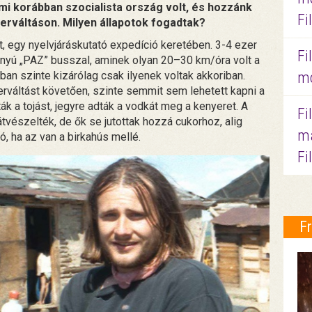
ami korábban szocialista ország volt, és hozzánk
Fi
erváltáson. Milyen állapotok fogadtak?
, egy nyelvjáráskutató expedíció keretében. 3-4 ezer
Fi
ányú „PAZ” busszal, aminek olyan 20–30 km/óra volt a
mo
n szinte kizárólag csak ilyenek voltak akkoriban.
rváltást követően, szinte semmit sem lehetett kapni a
ák a tojást, jegyre adták a vodkát meg a kenyeret. A
Fi
 átvészelték, de ők se jutottak hozzá cukorhoz, alig
ma
ó, ha az van a birkahús mellé.
Fi
F