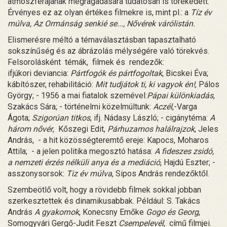
atmoszférájának megragadására tudatosan is törekedett.
Érvényes ez az olyan értékes filmekre is, mint pl.: a
Tíz év
múlva, Az Ormánság senkié se..., Nővérek várólistán.
Elismerésre méltó a témaválasztásban tapasztalható
sokszínűség és az ábrázolás mélységére való törekvés.
Felsorolásként témák, filmek és rendezők:
ifjúkori deviancia:
Pártfogók és pártfogoltak
, Bicskei Éva;
kábítószer, rehabilitáció:
Mit tudjátok ti, ki vagyok én!
, Pálos
György; - 1956 a mai fiatalok szemével:
Pápai különkiadás
,
Szakács Sára; - történelmi közelmúltunk:
Aczél
,-Varga
Ágota;
Szigorúan titkos
, ifj. Nádasy László; - cigánytéma:
A
három nővér
, Kőszegi Edit,
Párhuzamos halálrajzok
, Jeles
András, - a hit közösségteremtő ereje: Kapocs, Moharos
Attila; - a jelen politika megosztó hatása:
A fideszes zsidó,
a nemzeti érzés nélküli anya és a mediáció
, Hajdú Eszter; -
asszonysorsok:
Tiz év múlva
, Sipos András rendezőktől.
Szembeötlő volt, hogy a rövidebb filmek sokkal jobban
szerkesztettek és dinamikusabbak. Például: S. Takács
András
A gyakornok
, Konecsny Emőke
Gogo és Georg
,
Somogyvári Gergő-Judit Feszt
Csempelevél
, című filmjei.