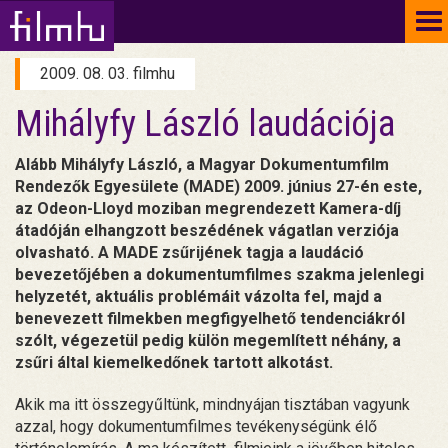
To
na
2009. 08. 03. filmhu
Mihályfy László laudációja
Alább Mihályfy László, a Magyar Dokumentumfilm
Rendezők Egyesülete (MADE) 2009. június 27-én este,
az Odeon-Lloyd moziban megrendezett Kamera-díj
átadóján elhangzott beszédének vágatlan verziója
olvasható. A MADE zsűrijének tagja a laudáció
bevezetőjében a dokumentumfilmes szakma jelenlegi
helyzetét, aktuális problémáit vázolta fel, majd a
benevezett filmekben megfigyelhető tendenciákról
szólt, végezetül pedig külön megemlített néhány, a
zsűri által kiemelkedőnek tartott alkotást.
Akik ma itt összegyűltünk, mindnyájan tisztában vagyunk
azzal, hogy dokumentumfilmes tevékenységünk élő