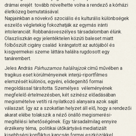
drámai erejét tovább növelhette volna a rendező a kórházi
életközeg bemutatásával.
Napjainkban a növekvő szociális és kulturális különbségek
eszelős végletekig fokozhatják az egymás iránti
intoleranciát. Robbanásveszélyes társadalomban élünk.
Olaszliszkán egy jelentéktelen közúti baleset miatt
fölbőszült cigány család kirángatott az autójából és
kisgyermekei szeme láttára halálra rugdosott egy
tanárembert.
Jeles András
Párhuzamos halálrajzok
című művében a
tragikus eset körülményeinek interjú-riportfilmes
elemzését különös, egyéni, elidegenítő formai
megoldással társította. Személyes véleményének
megfelelő értelmezésben, két színész előadásában
megismételve vetíti rá nyilatkozó alanyaira azok saját
válaszait. Így az a szokatlan helyzet áll elő, hogy a rendezői
akarat elébe tolakszik a néző önálló megismerési-
megítélési lehetőségének. Egy társadalmilag ennyire
érzékeny téma, politikai ütőkártyává mediatizált
kisebbségi konfliktus kapcsán formai eszközökkel