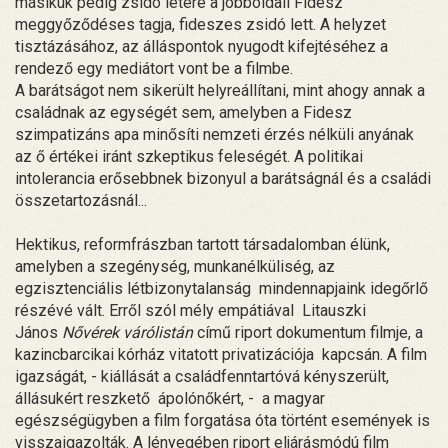
másikuk pedig zsidó létére a jobboldali Fidesz
meggyőződéses tagja, fideszes zsidó lett. A helyzet
tisztázásához, az álláspontok nyugodt kifejtéséhez a
rendező egy mediátort vont be a filmbe.
A barátságot nem sikerült helyreállítani, mint ahogy annak a
családnak az egységét sem, amelyben a Fidesz
szimpatizáns apa minősíti nemzeti érzés nélküli anyának
az ő értékei iránt szkeptikus feleségét. A politikai
intolerancia erősebbnek bizonyul a barátságnál és a családi
összetartozásnál...
Hektikus, reformfrászban tartott társadalomban élünk,
amelyben a szegénység, munkanélküliség, az
egzisztenciális létbizonytalanság mindennapjaink idegőrlő
részévé vált. Erről szól mély empátiával Litauszki
János
Nővérek várólistán
című riport dokumentum filmje, a
kazincbarcikai kórház vitatott privatizációja kapcsán. A film
igazságát, - kiállását a családfenntartóvá kényszerült,
állásukért reszkető ápolónőkért, - a magyar
egészségügyben a film forgatása óta történt események is
visszaigazolták. A lényegében riport eljárásmódú film