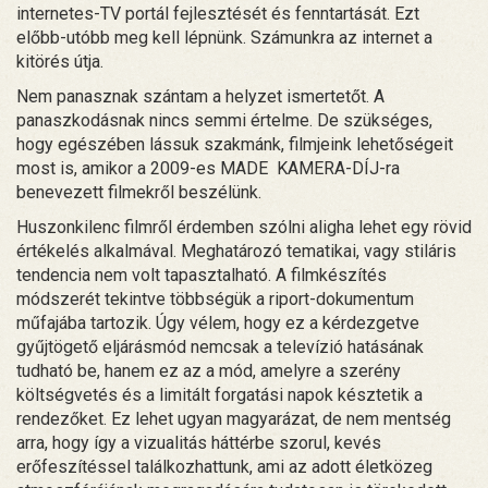
internetes-TV portál fejlesztését és fenntartását. Ezt
előbb-utóbb meg kell lépnünk. Számunkra az internet a
kitörés útja.
Nem panasznak szántam a helyzet ismertetőt. A
panaszkodásnak nincs semmi értelme. De szükséges,
hogy egészében lássuk szakmánk, filmjeink lehetőségeit
most is, amikor a 2009-es MADE KAMERA-DÍJ-ra
benevezett filmekről beszélünk.
Huszonkilenc filmről érdemben szólni aligha lehet egy rövid
értékelés alkalmával. Meghatározó tematikai, vagy stiláris
tendencia nem volt tapasztalható. A filmkészítés
módszerét tekintve többségük a riport-dokumentum
műfajába tartozik. Úgy vélem, hogy ez a kérdezgetve
gyűjtögető eljárásmód nemcsak a televízió hatásának
tudható be, hanem ez az a mód, amelyre a szerény
költségvetés és a limitált forgatási napok késztetik a
rendezőket. Ez lehet ugyan magyarázat, de nem mentség
arra, hogy így a vizualitás háttérbe szorul, kevés
erőfeszítéssel találkozhattunk, ami az adott életközeg