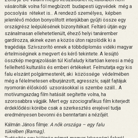
vásárolták volna föl megbízott budapesti ügyvédek még a
pocsolyás réteket is... A rendező személyes, képben
jelenlévő módon bonyolított interjúkban gyűjti össze egy
országrész leépülésének bizonyítékait. Feltáró útján egy
szánalmasan ellehetetlenült, éhező helyi tanárember
gardírozza, akinek ezen a közös úton rajzolódik ki a
tragédiája. Szívszorító ennek a többdiplomás vidéki magyar
értelmiséginek a megvert és kérő tekintete. A lesújtó
összkép megrajzolásán túl Kisfaludy kitartóan keresi a még
fellelhető kulturális és emberi értékeket. Felmutatja egy kis
falu elszánt polgármesterét, aki közössége védelmében
még a félelmetesen elburjánzott, agresszív, saját fajtájuk
nyomorán élősködő uzsorásokkal is szembe száll... A
motívumgazdag film hatását segítette volna, ha
szorosabbra vágják. Mert egy szociografikus film kiterjedt
érdeklődési körébe csak a szerkesztés erejével tudja
eredményesen bevonni és benntartani a nézőjét.
Kálmán János filmje:
A nők országa – egy falu
tükrében (Barnag).