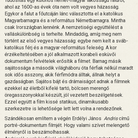
Tudósítás egy különös német-magyar lakosságú faluról,
ahol az 1600-as évek óta nem volt vegyes házasság.
Egykor a falut a főutcáján lánc választotta el a katolikus
Magyarbarnagra és a református Németbarnagra. Mintha
csak Irországban.lennénk. A nemzetiségi együttélést a
valláskülönbség is terhelte. Mindaddig, amíg meg nem
történt az első vegyes házasság: egybe nem kelt a sváb-
katolikus férj és a magyar-református feleség. A kor
érzékeltetésében a jól alkalmazott korabeli esküvői
dokumentum felvételek erősítik a filmet. Barnag másik
sajátossága a második világháboru óta férfiak nélkül maradt
sok idős asszony, akik férfimódra álltak, állnak helyt a
gazdaságban. Sajátos bájt és drámaiságot adnak a filmnek
ezekkel az életből kifelé tartó, bölcsen merengő
öregasszonyokkal készült, jól vezetett beszélgetések.
Ezzel együtt a film kissé statikus, dinamikusabb
szerkezetre is lehetősége lett lett volna a rendezőnek.
Szándékosan említem a végén Erdélyi János
Andris
című
portré-dokumentum filmjét. Hogy valami szívet melengető
élményről is beszámolhassak.