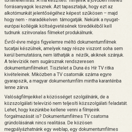
történelemírás. A ma készített filmjeink a jövőben hiteles
forrásanyagok lesznek. Azt tapasztaljuk, hogy ezt az
alkotómunkát jelentőségéhez képest szűkösen – majd
hogy nem - maradékelven támogatják. Nekünk a nyugat-
európai kollégák költségvetésének töredékéből kell
tudnunk színvonalas filmeket produkálnunk.
Évről-évre mégis figyelemre méltó dokumentumfilmek
tucatjai készülnek, amelyek nagy része viszont soha sem
kerül bemutatásra, nem láthatják a nézők, akiknek szánjuk.
A televíziók nem sugároznak rendszeresen
dokumentumfilmeket. Tisztelet a Duna és Hír TV ritka
kivételeinek. Miközben a TV csatornák száma egyre
gyarapszik, a magyar dokumentumfilm mintha karanténba
lenne zárva.
Valóságfilmjeikkel a közösséget szolgálnánk, de a
közszolgálati televízió nem teljesíti közszolgálati feladatát.
Lehet, hogy kezünkbe kellene venni a filmjeink
forgalmazását is? Dokumentumfilmes TV csatorna
gründolásának nincs realitása. De közösen
megpályázhatnánk egy weblap, egy dokumentumfilmes