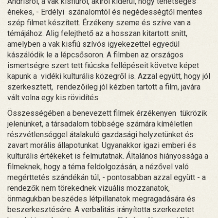
Andrisról, a vak kisfiúról, akiről kiderül, hogy tehetséges
énekes, - Erdélyi szánalomtól és negédességtől mentes
szép filmet készített. Érzékeny szeme és szíve van a
témájához. Alig felejthető az a hosszan kitartott snitt,
amelyben a vak kisfiú szívós igyekezettel egyedül
kászálódik le a lépcsősoron. A filmben az országos
ismertségre szert tett fiúcska fellépéseit követve képet
kapunk a vidéki kulturális közegről is. Azzal együtt, hogy jól
szerkesztett, rendezőileg jól kézben tartott a film, javára
vált volna egy kis rövidítés.
Összességében a benevezett filmek érzékenyen tükrözik
jelenünket, a társadalom többsége számára kíméletlen
részvétlenséggel átalakuló gazdasági helyzetünket és
zavart morális állapotunkat. Ugyanakkor igazi emberi és
kulturális értékeket is felmutatnak. Általános hiányossága a
filmeknek, hogy a téma feldolgozásán, a nézővel való
megérttetés szándékán túl, - pontosabban azzal együtt - a
rendezők nem törekednek vizuális mozzanatok,
önmagukban beszédes létpillanatok megragadására és
beszerkesztésére. A verbalitás irányította szerkezetet