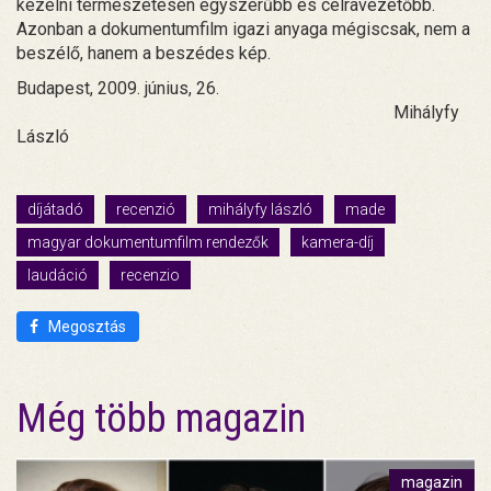
kezelni természetesen egyszerűbb és célravezetőbb.
Azonban a dokumentumfilm igazi anyaga mégiscsak, nem a
beszélő, hanem a beszédes kép.
Budapest, 2009. június, 26.
Mihályfy
László
díjátadó
recenzió
mihályfy lászló
made
magyar dokumentumfilm rendezők
kamera-díj
laudáció
recenzio
Megosztás
Még több magazin
magazin