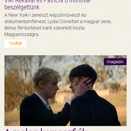
Viki Rékával és Patricia D’Intinoval
beszélgettünk
A New York-i zenészt, képzőművészt és
dokumentumfilmest, Lydia Cornettet a magyar zene,
illetve filmtörténet iránti szeretett hozta
Magyarországra…
TOVÁBB
magazin