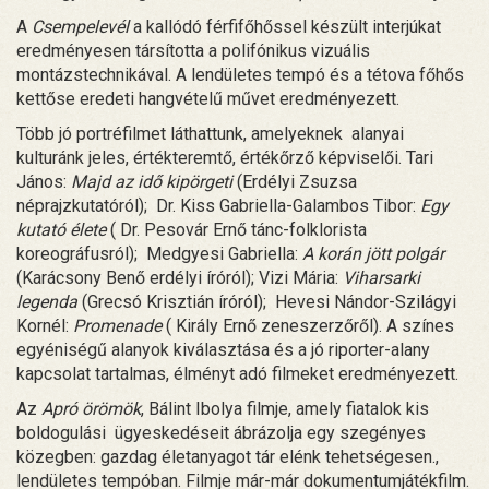
A
Csempelevél
a kallódó férfifőhőssel készült interjúkat
eredményesen társította a polifónikus vizuális
montázstechnikával. A lendületes tempó és a tétova főhős
kettőse eredeti hangvételű művet eredményezett.
Több jó portréfilmet láthattunk, amelyeknek alanyai
kulturánk jeles, értékteremtő, értékőrző képviselői. Tari
János:
Majd az idő kipörgeti
(Erdélyi Zsuzsa
néprajzkutatóról); Dr. Kiss Gabriella-Galambos Tibor:
Egy
kutató élete
( Dr. Pesovár Ernő tánc-folklorista
koreográfusról); Medgyesi Gabriella:
A korán jött polgár
(Karácsony Benő erdélyi íróról); Vizi Mária:
Viharsarki
legenda
(Grecsó Krisztián íróról); Hevesi Nándor-Szilágyi
Kornél:
Promenade
( Király Ernő zeneszerzőről). A színes
egyéniségű alanyok kiválasztása és a jó riporter-alany
kapcsolat tartalmas, élményt adó filmeket eredményezett.
Az
Apró örömök
, Bálint Ibolya filmje, amely fiatalok kis
boldogulási ügyeskedéseit ábrázolja egy szegényes
közegben: gazdag életanyagot tár elénk tehetségesen.,
lendületes tempóban. Filmje már-már dokumentumjátékfilm.