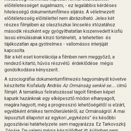
előitéletességet sugalmazni, - ez legalábbis kérdéses
hitelességű dokumentumfilmes eljárás. A vélelmezett
előitéletesség előitélettel nem ábrázolható. Jeles két
részes filmjében az olaszliszkai lincselés irtózatához
második részként egy gyógyíthatatlan kiszenvedett kisfiú
lassú elmúlásának kínzó történetét, a tehetetlen és
tájékozatlan apa gyötrelmes - vallomásos interjúját
kapcsolta.
Bár a két eset korrelációja a filmben nem meggyőző, a
rendező kitartó, hűvös részvétű érdeklődése mégis
gondolkodásra kényszerít..
A szociográfiai dokumentumfilmezés hagyományát követve
készítette Kisfaludy András
Az Ormánság senkié se....
című
filmjét. A tematikus feliratozással tagolt filmben képet
kapunk hazánknak egy elképesztő módon elhanyagolt,
magára hagyott, még a progresszió lehetőségétől is elzárt,
egyébként értékes termőterületéről, az Ormánságról. A mai
lepusztult állapotot az egykori „egykézés” és későbbi
jugoszláviai határhelyzete sem magyarázza. Ez Tarkovszkíj
Zóná-
ja. De valami mégis készülődhet itt, különben nem