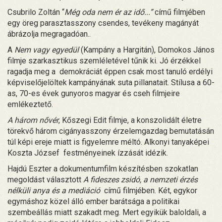
Csubrilo Zoltán “
Még oda nem ér az idő...”
című filmjében
egy öreg parasztasszony csendes, tevékeny magányát
ábrázolja megragadóan..
A
Nem vagy egyedül
(Kampány a Hargitán), Domokos János
filmje szarkasztikus szemléletével tűnik ki. Jó érzékkel
ragadja meg a demokráciát éppen csak most tanuló erdélyi
képviselőjelöltek kampányának suta pillanatait. Stílusa a 60-
as, 70-es évek gunyoros magyar és cseh filmjeire
emlékeztető.
A három nővér
, Kőszegi Edit filmje, a konszolidált életre
törekvő három cigányasszony érzelemgazdag bemutatásán
túl képi ereje miatt is figyelemre méltó. Alkonyi tanyaképei
Koszta József festményeinek ízzását idézik.
Hajdú Eszter a dokumentumfilm készítésben szokatlan
megoldást választott
A fideszes zsidó, a nemzeti érzés
nélküli anya és a mediáció
című filmjében. Két, egykor
egymáshoz közel álló ember barátsága a politikai
szembeállás miatt szakadt meg. Mert egyikük baloldali, a