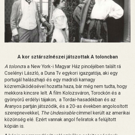
A kor sztárszínészei játszottak A toloncban
A tolonc
ra a New York-i Magyar Ház pincéjében talált rá
Cselényi László, a Duna Tv egykori igazgatója, aki egy
portugál halászhajó és egy madridi karnagy
közreműködésével hozatta haza, bár még nem tudta, hogy
mekkora kincsre lelt. A film Kolozsváron, Torockón és a
gyönyörű erdélyi tájakon, a Tordai-hasadékban és az
Aranyos partján játszódik, és a 20-as években angolosított
szerepnevekkel,
The Undesirable
címmel került az amerikai
közönség elé. Ezért vannak angol feliratok a felújított
kópián is.