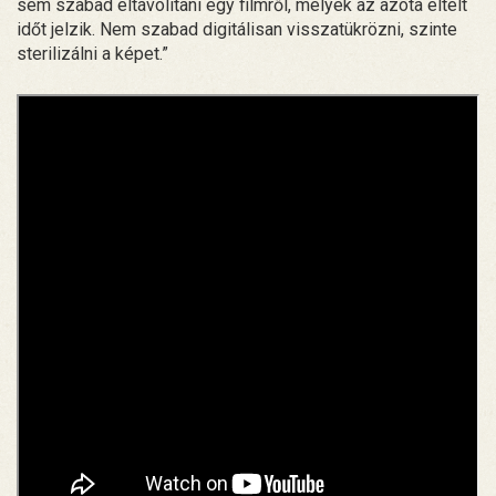
sem szabad eltávolítani egy filmről, melyek az azóta eltelt
időt jelzik. Nem szabad digitálisan visszatükrözni, szinte
sterilizálni a képet.”