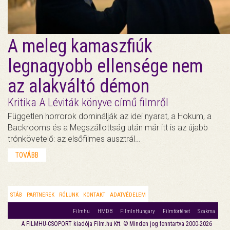
A meleg kamaszfiúk
legnagyobb ellensége nem
az alakváltó démon
Kritika A Léviták könyve című filmről
Független horrorok dominálják az idei nyarat, a Hokum, a
Backrooms és a Megszállottság után már itt is az újabb
trónkövetelő: az elsőfilmes ausztrál…
TOVÁBB
STÁB
PARTNEREK
RÓLUNK
KONTAKT
ADATVÉDELEM
Filmhu
HMDB
FilmInHungary
Filmtörténet
Szakma
A FILMHU-CSOPORT kiadója Film.hu Kft. © Minden jog fenntartva 2000-2026