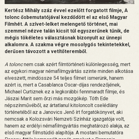
Kertész Mihály száz évvel ezelőtt forgatott filmje, A
tolonc ősbemutatójával kezdődött el az első Magyar
Filmhét. A szívet-lelket melengető történet, mai
szemmel nézve talán kicsit túl egyszerűnek tűnik, de
mégis tökéletes választásnak bizonyult az ünnepi
alkalomra. A szakma végre mosolygós tekintetekkel,
derűsen távozott a vetítőteremből.
A tolonc
nem csak azért filmtörténeti különlegesség, mert
az egykori magyar némafilmgyártás szinte minden alkotása
elveszett, mindössze 54 teljes filmet ismerünk, hanem
azért is, mert a Casablanca Oscar-díjas rendezőjének,
Michael Curtiznek ez a legkorábbi fennmaradt filmje, és
Jászai Marit sem őrzi más mozgókép. Tóth Ede
népszínművéből, az ártatlanul kitoloncolt cselédlány
történetéből az a Janovics Jenő írt forgatókönyvet, aki
nemcsak a Kolozsvári Nemzeti Színház igazgatója volt,
hanem az erdélyi némafilmgyártás meghatározó alakja, az
első magyar filmstúdió alapítója. A mostani bemutatóra