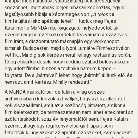
A kópia megmaradását valószínűleg selejtességének
köszönheti, mert annak idején hibásan kopírozták, egyik
legsúlyosabb hibája a képremegés volt. „
A tolonc
a
filmfelújítás iskolapéldája lehet” – tudtuk meg Fejes
Katalintól, a MaNDA mb. főigazgató-helyettesétől, aki
szerint nagy nemzetközi érdeklődés várható a százéves
film iránt, a díszbemutató másnapján egy workshopot
tartanak Budapesten, majd a lyoni Lumiére Filmfesztiválon
vetítik. „Mindig sok kérdés merül fel egy restaurálás során,
főleg etikai kérdések, hogy meddig szabad beleavatkozni
egy adott filmbe, hiszen a technika bármire képes –
folytatta. De a „bármivel” lehet, hogy „bármit” állítunk elő, és
nem azt, amit Kertész Mihály rendezett.”
A MaNDA munkatársai, de talán a világ összes
archívumában dolgozók azt vallják, hogy azt az állapotot
kell visszaállítani, amit az a közönség láthatott, amikor a
film keletkezett, de természetesen nem lehet eltekinteni az
azóta rárakódott száz év lenyomatától sem. Fejes Katalin
szerint „ahogy egy régi könyv elsárgult lapjait sem
fehérítjük ki, így azokat az apróbb szöszöket, karcolásokat