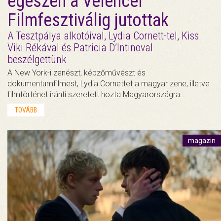
egészen a Velencei
Filmfesztiválig jutottak
A Tesztpálya alkotóival, Lydia Cornett-tel, Kiss
Viki Rékával és Patricia D’Intinoval
beszélgettünk
A New York-i zenészt, képzőművészt és
dokumentumfilmest, Lydia Cornettet a magyar zene, illetve
filmtörténet iránti szeretett hozta Magyarországra…
TOVÁBB
magazin