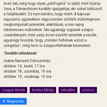
évet, hát, még hogy olyan „pártfogóra” is talált, mint Gyürey
Vera, a Filmarchívum korábbi igazgatója, aki sokat lobbizott
a felújításáért. És nem kérdés, hogy miért. A bájosan
egyszerű, ugyanakkor nagyszerűen sűrített, különlegesen
megkomponált jelenetek, alakítások, a mai napig
tökéletesen működnek. Ma ugyanúgy izgulunk a bájos
cselédlányért, mint száz évvel ezelőtt tehették a nézők,
ugyanúgy hisszük, hogy „minden felhőnek ezüst a
szegélye”, még ha ki is zsuppoltathatnak bennünket.
További előadások:
Uránia Nemzeti Filmszínház:
október 14., kedd, 17 óra
október 18., szombat, 19 óra
október 19., vasárnap, 15 óra
magyar filmhét
Kertész Mihály
némafilm
a tolonc
Megosztás