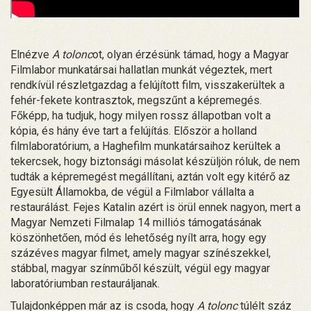
Elnézve
A tolonc
ot, olyan érzésünk támad, hogy a Magyar
Filmlabor munkatársai hallatlan munkát végeztek, mert
rendkívül részletgazdag a felújított film, visszakerültek a
fehér-fekete kontrasztok, megszűnt a képremegés.
Főképp, ha tudjuk, hogy milyen rossz állapotban volt a
kópia, és hány éve tart a felújítás. Először a holland
filmlaboratórium, a Haghefilm munkatársaihoz kerültek a
tekercsek, hogy biztonsági másolat készüljön róluk, de nem
tudták a képremegést megállítani, aztán volt egy kitérő az
Egyesült Államokba, de végül a Filmlabor vállalta a
restaurálást. Fejes Katalin azért is örül ennek nagyon, mert a
Magyar Nemzeti Filmalap 14 milliós támogatásának
köszönhetően, mód és lehetőség nyílt arra, hogy egy
százéves magyar filmet, amely magyar színészekkel,
stábbal, magyar színműből készült, végül egy magyar
laboratóriumban restauráljanak.
Tulajdonképpen már az is csoda, hogy
A tolonc
túlélt száz