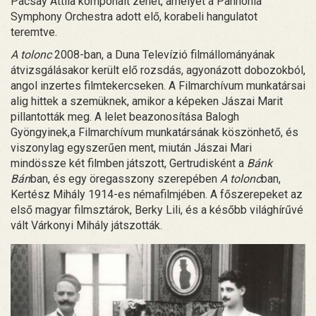
Pacsay Attila komponált zenét, amelyet a Pannonia
Symphony Orchestra adott elő, korabeli hangulatot
teremtve.
A tolonc
2008-ban, a Duna Televízió filmállományának
átvizsgálásakor került elő rozsdás, agyonázott dobozokból,
angol inzertes filmtekercseken. A Filmarchívum munkatársai
alig hittek a szemüknek, amikor a képeken Jászai Marit
pillantották meg. A lelet beazonosítása Balogh
Gyöngyinek,a Filmarchívum munkatársának köszönhető, és
viszonylag egyszerűen ment, miután Jászai Mari
mindössze két filmben játszott, Gertrudisként a
Bánk
Bán
ban, és egy öregasszony szerepében
A tolonc
ban,
Kertész Mihály 1914-es némafilmjében. A főszerepeket az
első magyar filmsztárok, Berky Lili, és a később világhírűvé
vált Várkonyi Mihály játszották.