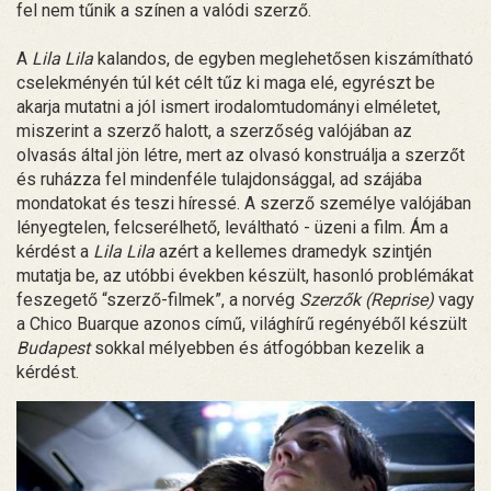
fel nem tűnik a színen a valódi szerző.
A
Lila Lila
kalandos, de egyben meglehetősen kiszámítható
cselekményén túl két célt tűz ki maga elé, egyrészt be
akarja mutatni a jól ismert irodalomtudományi elméletet,
miszerint a szerző halott, a szerzőség valójában az
olvasás által jön létre, mert az olvasó konstruálja a szerzőt
és ruházza fel mindenféle tulajdonsággal, ad szájába
mondatokat és teszi híressé. A szerző személye valójában
lényegtelen, felcserélhető, leváltható - üzeni a film. Ám a
kérdést a
Lila Lila
azért a kellemes dramedyk szintjén
mutatja be, az utóbbi években készült, hasonló problémákat
feszegető “szerző-filmek”, a norvég
Szerzők (Reprise)
vagy
a Chico Buarque azonos című, világhírű regényéből készült
Budapest
sokkal mélyebben és átfogóbban kezelik a
kérdést.