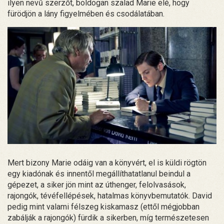
ilyen nevű szerzőt, boldogan szalad Marie elé, hogy
fürödjön a lány figyelmében és csodálatában.
Mert bizony Marie odáig van a könyvért, el is küldi rögtön
egy kiadónak és innentől megállíthatatlanul beindul a
gépezet, a siker jön mint az úthenger, felolvasások,
rajongók, tévéfellépések, hatalmas könyvbemutatók. David
pedig mint valami félszeg kiskamasz (ettől mégjobban
zabálják a rajongók) fürdik a sikerben, míg természetesen