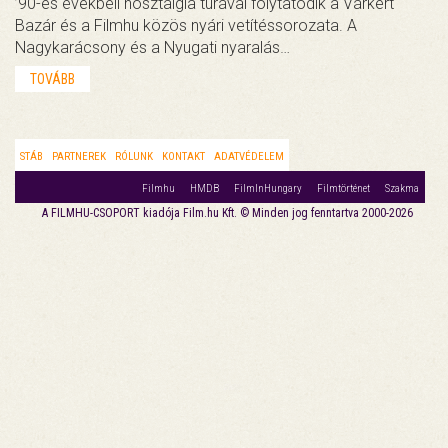
’90-es évekbeli nosztalgia túrával folytatódik a Várkert
Bazár és a Filmhu közös nyári vetítéssorozata. A
Nagykarácsony és a Nyugati nyaralás…
TOVÁBB
STÁB
PARTNEREK
RÓLUNK
KONTAKT
ADATVÉDELEM
Filmhu
HMDB
FilmInHungary
Filmtörténet
Szakma
A FILMHU-CSOPORT kiadója Film.hu Kft. © Minden jog fenntartva 2000-2026