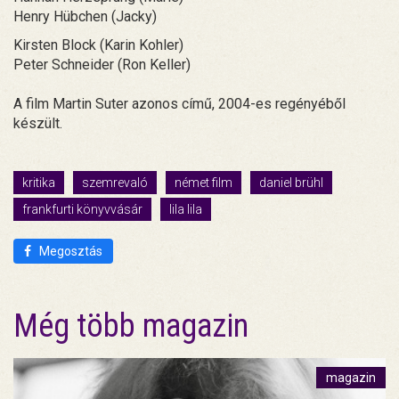
Henry Hübchen (Jacky)
Kirsten Block (Karin Kohler)
Peter Schneider (Ron Keller)
A film Martin Suter azonos című, 2004-es regényéből
készült.
kritika
szemrevaló
német film
daniel brühl
frankfurti könyvvásár
lila lila
Megosztás
Még több magazin
magazin