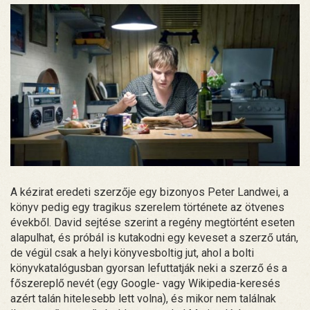
A kézirat eredeti szerzője egy bizonyos Peter Landwei, a
könyv pedig egy tragikus szerelem története az ötvenes
évekből. David sejtése szerint a regény megtörtént eseten
alapulhat, és próbál is kutakodni egy keveset a szerző után,
de végül csak a helyi könyvesboltig jut, ahol a bolti
könyvkatalógusban gyorsan lefuttatják neki a szerző és a
főszereplő nevét (egy Google- vagy Wikipedia-keresés
azért talán hitelesebb lett volna), és mikor nem találnak