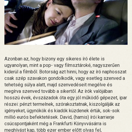
Azonban az, hogy bizony egy sikeres író élete is
ugyanolyan, mint a pop- vagy filmsztároké, nagyszerűen
kiderül a filmből. Botorság azt hinni, hogy az író naphosszat
csak szép szavakon gondolkodik, vagy esetleg szenved a
tehetség súlya alatt, majd szenvedéseit megélve és
megírva szenved tovább a sikertől. Az írók valójában
hosszú évek, évszázadok óta egy jól működő gépezet, ipar
részei: pénzt termelnek, szórakoztatnak, kiszolgálják az
igényeket, ügynökök és kiadók küzdenek értük, sok-sok
millió eurós befektetések. David, (hamis) írói karrierje
csúcspontjaként még a Frankfurti Könyvvásárra is
meghívást kap, több ezer ember előtt olvas fel,