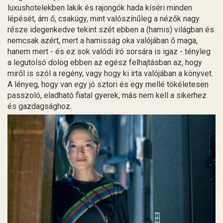
luxushotelekben lakik és rajongók hada kíséri minden
lépését, ám ő, csakúgy, mint valószínűleg a nézők nagy
része idegenkedve tekint szét ebben a (hamis) világban és
nemcsak azért, mert a hamisság oka valójában ő maga,
hanem mert - és ez sok valódi író sorsára is igaz - tényleg
a legutolsó dolog ebben az egész felhajtásban az, hogy
miről is szól a regény, vagy hogy ki írta valójában a könyvet.
A lényeg, hogy van egy jó sztori és egy mellé tökéletesen
passzoló, eladható fiatal gyerek, más nem kell a sikerhez
és gazdagsághoz.