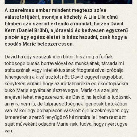
A szerelmes ember mindent megtesz szíve
választottjáért, mondja a közhely. A Lila Lila című
filmben szó szerint értendő a mondat, hiszen David
Kern (Daniel Brühl), a jóravaló és kedvesen egyszerű
pincér egy egész életet is kész hazudni, csak hogy a
csodás Marie beleszeressen.
David ha úgy vesszük igen bátor, hisz míg a férfiak
többsége busás borravalóval és munkájának, társadalmi
státuszának vagy intellektusának fitogtatásával próbálja
lehengerelni a kiválasztott nőt, David eggyel nagyobbat
kénytelen virítani, hogy az irodalmárokra és okostojásokra
bukó Marie egyáltalán észrevegye. Marie-t a szellem
erejével lehet megszerezni, és David, ha lexikális tudásnak
annyira nem is, de talpraesettségnek igencsak birtokában
van. Mikor egy bolhapiacon vásárolt éjjeliszekrényben egy
ismeretlen szerző lenyűgöző kéziratára lel, nem rest azt
saját műveként odaadni Marie-nak, tudva, hogy nyert ügye
van.