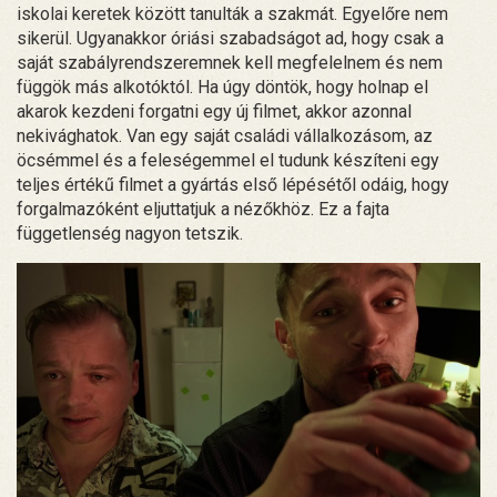
iskolai keretek között tanulták a szakmát. Egyelőre nem
sikerül. Ugyanakkor óriási szabadságot ad, hogy csak a
saját szabályrendszeremnek kell megfelelnem és nem
függök más alkotóktól. Ha úgy döntök, hogy holnap el
akarok kezdeni forgatni egy új filmet, akkor azonnal
nekivághatok. Van egy saját családi vállalkozásom, az
öcsémmel és a feleségemmel el tudunk készíteni egy
teljes értékű filmet a gyártás első lépésétől odáig, hogy
forgalmazóként eljuttatjuk a nézőkhöz. Ez a fajta
függetlenség nagyon tetszik.