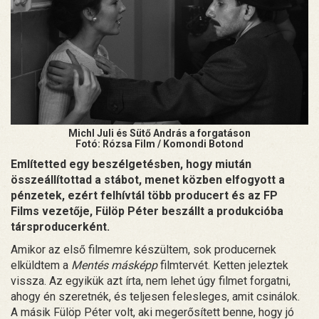
Michl Juli és Sütő András a forgatáson
Fotó: Rózsa Film / Komondi Botond
Említetted egy beszélgetésben, hogy miután
összeállítottad a stábot, menet közben elfogyott a
pénzetek, ezért felhívtál több producert és az FP
Films vezetője, Fülöp Péter beszállt a produkcióba
társproducerként.
Amikor az első filmemre készültem, sok producernek
elküldtem a
Mentés másképp
filmtervét. Ketten jeleztek
vissza. Az egyikük azt írta, nem lehet úgy filmet forgatni,
ahogy én szeretnék, és teljesen felesleges, amit csinálok.
A másik Fülöp Péter volt, aki megerősített benne, hogy jó