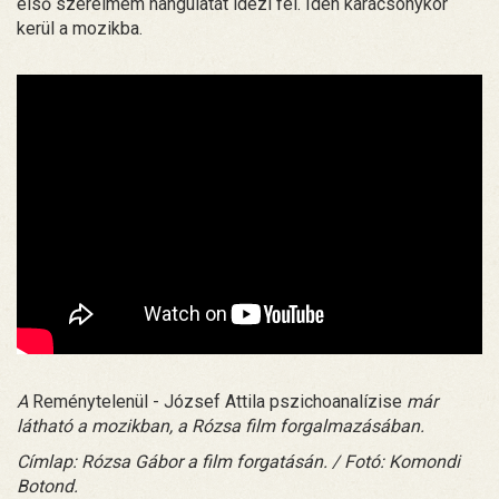
első szerelmem hangulatát idézi fel. Idén karácsonykor
kerül a mozikba.
A
Reménytelenül - József Attila pszichoanalízise
már
látható a mozikban, a Rózsa film forgalmazásában.
Címlap: Rózsa Gábor a film forgatásán. / Fotó: Komondi
Botond.