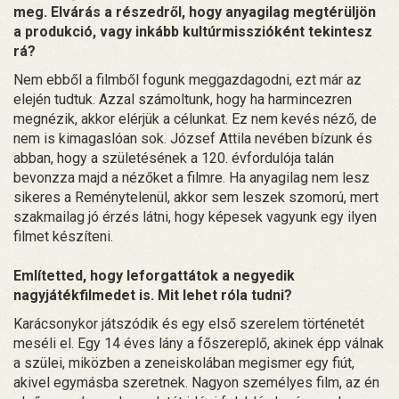
meg. Elvárás a részedről, hogy anyagilag megtérüljön
a produkció, vagy inkább kultúrmisszióként tekintesz
rá?
Nem ebből a filmből fogunk meggazdagodni, ezt már az
elején tudtuk. Azzal számoltunk, hogy ha harmincezren
megnézik, akkor elérjük a célunkat. Ez nem kevés néző, de
nem is kimagaslóan sok. József Attila nevében bízunk és
abban, hogy a születésének a 120. évfordulója talán
bevonzza majd a nézőket a filmre. Ha anyagilag nem lesz
sikeres a Reménytelenül, akkor sem leszek szomorú, mert
szakmailag jó érzés látni, hogy képesek vagyunk egy ilyen
filmet készíteni.
Említetted, hogy leforgattátok a negyedik
nagyjátékfilmedet is. Mit lehet róla tudni?
Karácsonykor játszódik és egy első szerelem történetét
meséli el. Egy 14 éves lány a főszereplő, akinek épp válnak
a szülei, miközben a zeneiskolában megismer egy fiút,
akivel egymásba szeretnek. Nagyon személyes film, az én