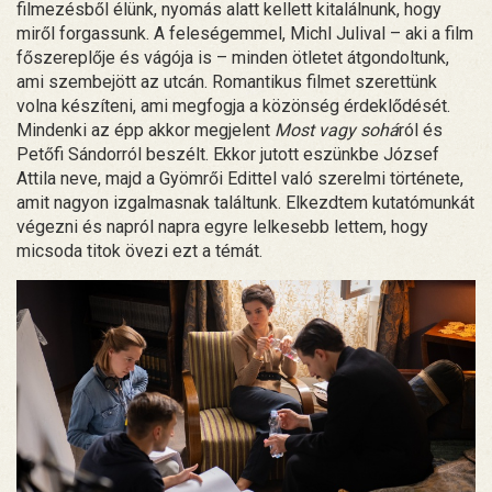
filmezésből élünk, nyomás alatt kellett kitalálnunk, hogy
miről forgassunk. A feleségemmel, Michl Julival – aki a film
főszereplője és vágója is – minden ötletet átgondoltunk,
ami szembejött az utcán. Romantikus filmet szerettünk
volna készíteni, ami megfogja a közönség érdeklődését.
Mindenki az épp akkor megjelent
Most vagy sohá
ról és
Petőfi Sándorról beszélt. Ekkor jutott eszünkbe József
Attila neve, majd a Gyömrői Edittel való szerelmi története,
amit nagyon izgalmasnak találtunk. Elkezdtem kutatómunkát
végezni és napról napra egyre lelkesebb lettem, hogy
micsoda titok övezi ezt a témát.