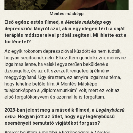
Mentés másképp
Első egész estés filmed, a
Mentés másképp
egy
depressziós lányról szól, akin egy idegen férfi a saját
terápiás módszereivel próbál segíteni. Mi ihlette ezt a
történetet?
Az egyik rokonom depresszióval küzdött és nem tudták,
hogyan segítsenek neki. Elkezdtem gondolkozni, mennyire
izgalmas lenne, ha valaki egyszerűen beküldené a
dzsungelbe, és az ott szerzett rengeteg új élmény
meggyógyítaná. Úgy éreztem, ez annyira izgalmas téma,
hogy lehetne belőle film. A Mentés Másképp
tulajdonképpen a „diplomamunkám” volt, mert ez volt az
első forgatókönyvem és azonnal le is forgattam.
2023-ban jelent meg a második filmed, a
Legénybúcsú
extra
. Hogyan jött az ötlet, hogy egy legénybúcsú
eseményeit bemutató vígjátékot forgass?
Amikor beültem a moziba a közönséggel a
Mentés