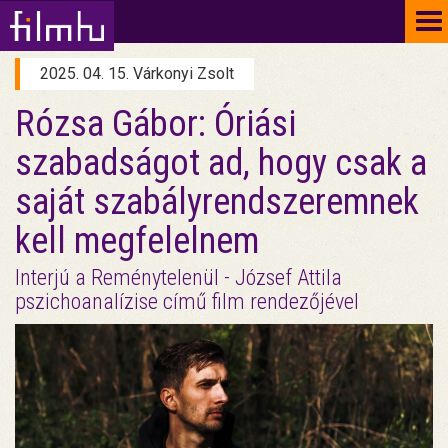
To
na
2025. 04. 15. Várkonyi Zsolt
Rózsa Gábor: Óriási
szabadságot ad, hogy csak a
saját szabályrendszeremnek
kell megfelelnem
Interjú a Reménytelenül - József Attila
pszichoanalízise című film rendezőjével