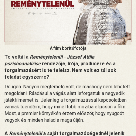
A film borítófotója
Te voltál a
Reménytelenül - József Attila
pszichoanalízise
rendezője, írója, producere és a
forgalmazásért is te felelsz. Nem volt ez túl sok
feladat egyszerre?
De igen. Nagyon megterhelő volt, de máshogy nem lehetett
megoldani. Ráadásul a vágás alatt leforgattuk a negyedik
játékfilmemet is. Jelenleg a forgalmazással kapcsolatban
vannak teendőim, hogy minél több moziba eljusson a film.
Most, a premier környékén érzem először, hogy nyugodt
vagyok és minden halad a maga útján.
A
Reménytelenül
a saját forgalmazócégednél jelenik