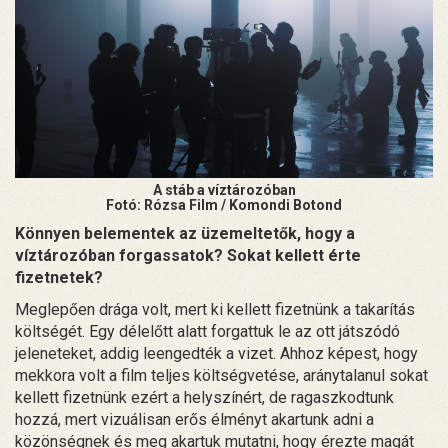
A stáb a víztározóban
Fotó: Rózsa Film / Komondi Botond
Könnyen belementek az üzemeltetők, hogy a
víztározóban forgassatok? Sokat kellett érte
fizetnetek?
Meglepően drága volt, mert ki kellett fizetnünk a takarítás
költségét. Egy délelőtt alatt forgattuk le az ott játszódó
jeleneteket, addig leengedték a vizet. Ahhoz képest, hogy
mekkora volt a film teljes költségvetése, aránytalanul sokat
kellett fizetnünk ezért a helyszínért, de ragaszkodtunk
hozzá, mert vizuálisan erős élményt akartunk adni a
közönségnek és meg akartuk mutatni, hogy érezte magát