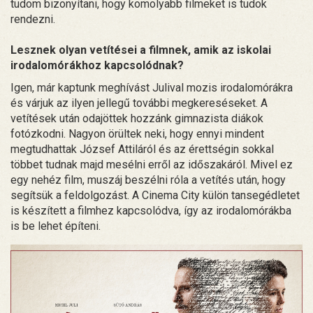
tudom bizonyítani, hogy komolyabb filmeket is tudok
rendezni.
Lesznek olyan vetítései a filmnek, amik az iskolai
irodalomórákhoz kapcsolódnak?
Igen, már kaptunk meghívást Julival mozis irodalomórákra
és várjuk az ilyen jellegű további megkereséseket. A
vetítések után odajöttek hozzánk gimnazista diákok
fotózkodni. Nagyon örültek neki, hogy ennyi mindent
megtudhattak József Attiláról és az érettségin sokkal
többet tudnak majd mesélni erről az időszakáról. Mivel ez
egy nehéz film, muszáj beszélni róla a vetítés után, hogy
segítsük a feldolgozást. A Cinema City külön tansegédletet
is készített a filmhez kapcsolódva, így az irodalomórákba
is be lehet építeni.