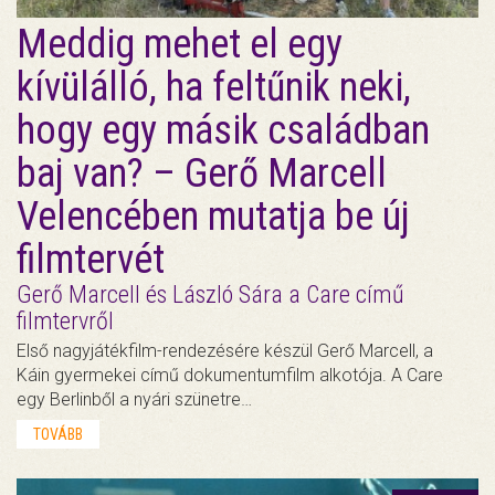
Meddig mehet el egy
kívülálló, ha feltűnik neki,
hogy egy másik családban
baj van? – Gerő Marcell
Velencében mutatja be új
filmtervét
Gerő Marcell és László Sára a Care című
filmtervről
Első nagyjátékfilm-rendezésére készül Gerő Marcell, a
Káin gyermekei című dokumentumfilm alkotója. A Care
egy Berlinből a nyári szünetre…
TOVÁBB