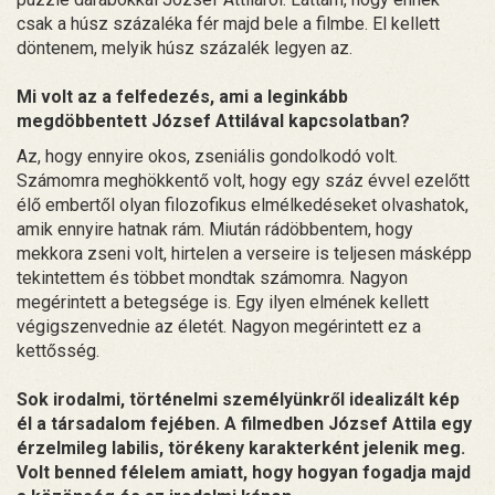
csak a húsz százaléka fér majd bele a filmbe. El kellett
döntenem, melyik húsz százalék legyen az.
Mi volt az a felfedezés, ami a leginkább
megdöbbentett József Attilával kapcsolatban?
Az, hogy ennyire okos, zseniális gondolkodó volt.
Számomra meghökkentő volt, hogy egy száz évvel ezelőtt
élő embertől olyan filozofikus elmélkedéseket olvashatok,
amik ennyire hatnak rám. Miután rádöbbentem, hogy
mekkora zseni volt, hirtelen a verseire is teljesen másképp
tekintettem és többet mondtak számomra. Nagyon
megérintett a betegsége is. Egy ilyen elmének kellett
végigszenvednie az életét. Nagyon megérintett ez a
kettősség.
Sok irodalmi, történelmi személyünkről idealizált kép
él a társadalom fejében. A filmedben József Attila egy
érzelmileg labilis, törékeny karakterként jelenik meg.
Volt benned félelem amiatt, hogy hogyan fogadja majd