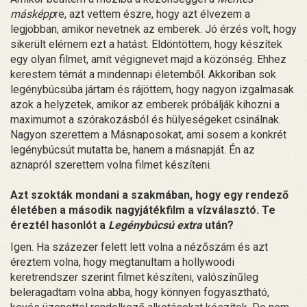
másképp
re, azt vettem észre, hogy azt élvezem a
legjobban, amikor nevetnek az emberek. Jó érzés volt, hogy
sikerült elérnem ezt a hatást. Eldöntöttem, hogy készítek
egy olyan filmet, amit végignevet majd a közönség. Ehhez
kerestem témát a mindennapi életemből. Akkoriban sok
legénybúcsúba jártam és rájöttem, hogy nagyon izgalmasak
azok a helyzetek, amikor az emberek próbálják kihozni a
maximumot a szórakozásból és hülyeségeket csinálnak.
Nagyon szerettem a Másnaposokat, ami sosem a konkrét
legénybúcsút mutatta be, hanem a másnapját. Én az
aznapról szerettem volna filmet készíteni.
Azt szokták mondani a szakmában, hogy egy rendező
életében a második nagyjátékfilm a vízválasztó. Te
éreztél hasonlót a
Legénybúcsú extra
után?
Igen. Ha százezer felett lett volna a nézőszám és azt
éreztem volna, hogy megtanultam a hollywoodi
keretrendszer szerint filmet készíteni, valószínűleg
beleragadtam volna abba, hogy könnyen fogyasztható,