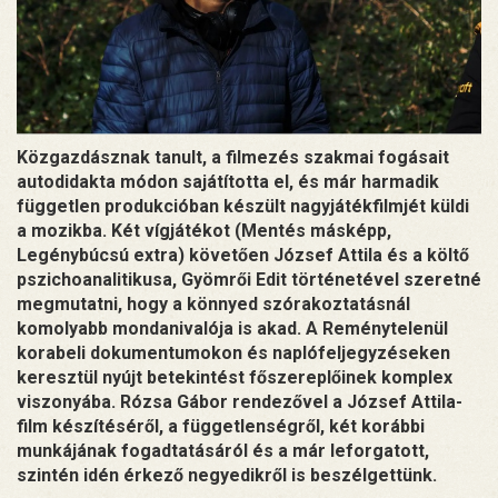
Közgazdásznak tanult, a filmezés szakmai fogásait
autodidakta módon sajátította el, és már harmadik
független produkcióban készült nagyjátékfilmjét küldi
a mozikba. Két vígjátékot (Mentés másképp,
Legénybúcsú extra) követően József Attila és a költő
pszichoanalitikusa, Gyömrői Edit történetével szeretné
megmutatni, hogy a könnyed szórakoztatásnál
komolyabb mondanivalója is akad. A Reménytelenül
korabeli dokumentumokon és naplófeljegyzéseken
keresztül nyújt betekintést főszereplőinek komplex
viszonyába. Rózsa Gábor rendezővel a József Attila-
film készítéséről, a függetlenségről, két korábbi
munkájának fogadtatásáról és a már leforgatott,
szintén idén érkező negyedikről is beszélgettünk.