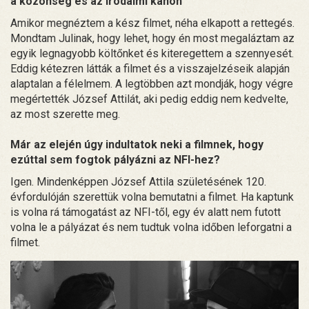
a közönség és az irodalmi kánon
Amikor megnéztem a kész filmet, néha elkapott a rettegés.
Mondtam Julinak, hogy lehet, hogy én most megaláztam az
egyik legnagyobb költőnket és kiteregettem a szennyesét.
Eddig kétezren látták a filmet és a visszajelzéseik alapján
alaptalan a félelmem. A legtöbben azt mondják, hogy végre
megértették József Attilát, aki pedig eddig nem kedvelte,
az most szerette meg.
Már az elején úgy indultatok neki a filmnek, hogy
ezúttal sem fogtok pályázni az NFI-hez?
Igen. Mindenképpen József Attila születésének 120.
évfordulóján szerettük volna bemutatni a filmet. Ha kaptunk
is volna rá támogatást az NFI-től, egy év alatt nem futott
volna le a pályázat és nem tudtuk volna időben leforgatni a
filmet.