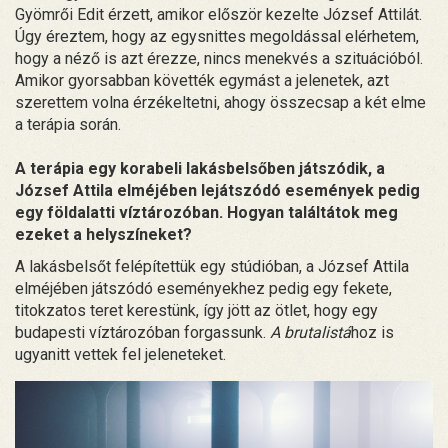
Gyömrői Edit érzett, amikor először kezelte József Attilát.
Úgy éreztem, hogy az egysnittes megoldással elérhetem,
hogy a néző is azt érezze, nincs menekvés a szituációból.
Amikor gyorsabban követték egymást a jelenetek, azt
szerettem volna érzékeltetni, ahogy összecsap a két elme
a terápia során.
A terápia egy korabeli lakásbelsőben játszódik, a
József Attila elméjében lejátszódó események pedig
egy földalatti víztározóban. Hogyan találtátok meg
ezeket a helyszíneket?
A lakásbelsőt felépítettük egy stúdióban, a József Attila
elméjében játszódó eseményekhez pedig egy fekete,
titokzatos teret kerestünk, így jött az ötlet, hogy egy
budapesti víztározóban forgassunk.
A brutalistá
hoz is
ugyanitt vettek fel jeleneteket.