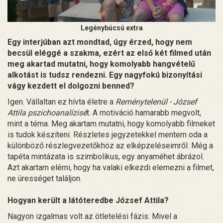
Legénybúcsú extra
Egy interjúban azt mondtad, úgy érzed, hogy nem
becsül eléggé a szakma, ezért az első két filmed után
meg akartad mutatni, hogy komolyabb hangvételű
alkotást is tudsz rendezni. Egy nagyfokú bizonyítási
vágy kezdett el dolgozni benned?
Igen. Vállaltan ez hívta életre a
Reménytelenül - József
Attila pszichoanalízisé
t. A motiváció hamarabb megvolt,
mint a téma. Meg akartam mutatni, hogy komolyabb filmeket
is tudok készíteni. Részletes jegyzetekkel mentem oda a
különböző részlegvezetőkhöz az elképzeléseimről. Még a
tapéta mintázata is szimbolikus, egy anyaméhet ábrázol.
Azt akartam elérni, hogy ha valaki elkezdi elemezni a filmet,
ne ürességet találjon.
Hogyan került a látóteredbe József Attila?
Nagyon izgalmas volt az ötletelési fázis. Mivel a