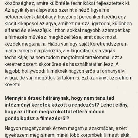
közönséghez, amire különféle technikákat fejlesztettek ki.
Az egyik ilyen alapvetés szerint a néző figyelme
hétperceként alábbhagy, huszonöt percenként pedig egy
kicsit kikapcsol az agya, amihez muszáj igazodni, különben
elfárad és elveszítjük. Itthon sokkal nagyobb szerepet kap
a filmezés művészi megközelítése, amit csak most
kezdek megtanulni. Hiába van egy saját keretrendszerem,
hiába ismerem a plánozás, a világosítás és a vágás
technikáját, ha nem tudom megtölteni tartalommal ezt a
keretrendszert, akkor üres és használhatatlan lesz. A
legjobb hollywoodi filmeknek nagyon erős a formanyelvi
világa, de van mögöttük tartalom is. Ezt az irányt szeretném
követni.
Mennyire érzed hátránynak, hogy nem tanultad
intézményi keretek között a rendezést? Lehet előny,
hogy az itthon megszokottól eltérő módon
gondolkodsz a filmezésről?
Nagyon magányosnak érzem magam a szakmában, ezért
igyekszem megismerni minél több korombeli filmest, akik