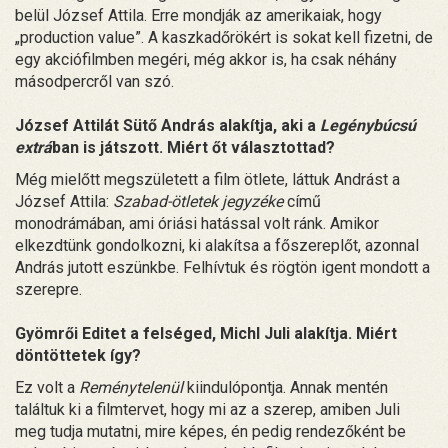
belül József Attila. Erre mondják az amerikaiak, hogy
„production value”. A kaszkadőrökért is sokat kell fizetni, de
egy akciófilmben megéri, még akkor is, ha csak néhány
másodpercről van szó.
József Attilát Sütő András alakítja, aki a
Legénybúcsú
extrá
ban is játszott. Miért őt választottad?
Még mielőtt megszületett a film ötlete, láttuk Andrást a
József Attila:
Szabad-ötletek jegyzéke
című
monodrámában, ami óriási hatással volt ránk. Amikor
elkezdtünk gondolkozni, ki alakítsa a főszereplőt, azonnal
András jutott eszünkbe. Felhívtuk és rögtön igent mondott a
szerepre.
Gyömrői Editet a felséged, Michl Juli alakítja. Miért
döntöttetek így?
Ez volt a
Reménytelenül
kiindulópontja. Annak mentén
találtuk ki a filmtervet, hogy mi az a szerep, amiben Juli
meg tudja mutatni, mire képes, én pedig rendezőként be