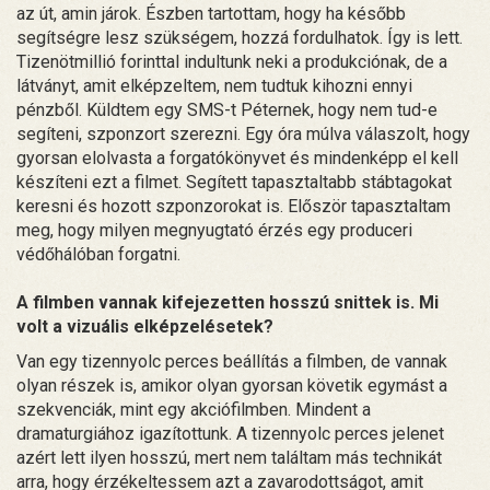
az út, amin járok. Észben tartottam, hogy ha később
segítségre lesz szükségem, hozzá fordulhatok. Így is lett.
Tizenötmillió forinttal indultunk neki a produkciónak, de a
látványt, amit elképzeltem, nem tudtuk kihozni ennyi
pénzből. Küldtem egy SMS-t Péternek, hogy nem tud-e
segíteni, szponzort szerezni. Egy óra múlva válaszolt, hogy
gyorsan elolvasta a forgatókönyvet és mindenképp el kell
készíteni ezt a filmet. Segített tapasztaltabb stábtagokat
keresni és hozott szponzorokat is. Először tapasztaltam
meg, hogy milyen megnyugtató érzés egy produceri
védőhálóban forgatni.
A filmben vannak kifejezetten hosszú snittek is. Mi
volt a vizuális elképzelésetek?
Van egy tizennyolc perces beállítás a filmben, de vannak
olyan részek is, amikor olyan gyorsan követik egymást a
szekvenciák, mint egy akciófilmben. Mindent a
dramaturgiához igazítottunk. A tizennyolc perces jelenet
azért lett ilyen hosszú, mert nem találtam más technikát
arra, hogy érzékeltessem azt a zavarodottságot, amit