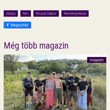
interjú
film
Rózsa Gábor
Reménytelenül
Megosztás
Még több magazin
magazin