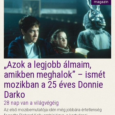
magazin
„Azok a legjobb álmaim,
amikben meghalok” – ismét
mozikban a 25 éves Donnie
Darko
28 nap van a világvégéig
Az első mozibemutatója idén még jobbára értetlenség