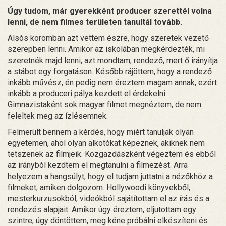
Úgy tudom, már gyerekként producer szerettél volna
lenni, de nem filmes területen tanultál tovább.
Alsós koromban azt vettem észre, hogy szeretek vezető
szerepben lenni. Amikor az iskolában megkérdezték, mi
szeretnék majd lenni, azt mondtam, rendező, mert ő irányítja
a stábot egy forgatáson. Később rájöttem, hogy a rendező
inkább művész, én pedig nem éreztem magam annak, ezért
inkább a produceri pálya kezdett el érdekelni.
Gimnazistaként sok magyar filmet megnéztem, de nem
feleltek meg az ízlésemnek.
Felmerült bennem a kérdés, hogy miért tanuljak olyan
egyetemen, ahol olyan alkotókat képeznek, akiknek nem
tetszenek az filmjeik. Közgazdászként végeztem és ebből
az irányból kezdtem el megtanulni a filmezést. Arra
helyezem a hangsúlyt, hogy el tudjam juttatni a nézőkhöz a
filmeket, amiken dolgozom. Hollywoodi könyvekből,
mesterkurzusokból, videókból sajátítottam el az írás és a
rendezés alapjait. Amikor úgy éreztem, eljutottam egy
szintre, úgy döntöttem, meg kéne próbálni elkészíteni és