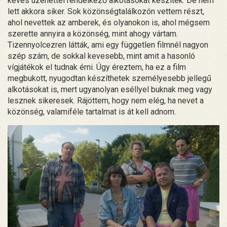
kevés üzenettel rendelkező alkotásokat készítek. De nem
lett akkora siker. Sok közönségtalálkozón vettem részt,
ahol nevettek az amberek, és olyanokon is, ahol mégsem
szerette annyira a közönség, mint ahogy vártam.
Tizennyolcezren látták, ami egy független filmnél nagyon
szép szám, de sokkal kevesebb, mint amit a hasonló
vígjátékok el tudnak érni. Úgy éreztem, ha ez a film
megbukott, nyugodtan készíthetek személyesebb jellegű
alkotásokat is, mert ugyanolyan eséllyel buknak meg vagy
lesznek sikeresek. Rájöttem, hogy nem elég, ha nevet a
közönség, valamiféle tartalmat is át kell adnom.