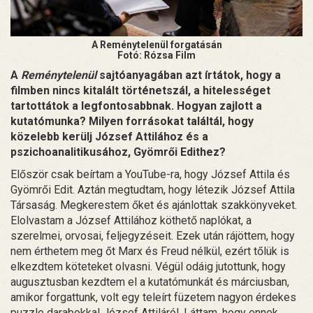
A Reménytelenül forgatásán
Fotó: Rózsa Film
A
Reménytelenül
sajtóanyagában azt írtátok, hogy a
filmben nincs kitalált történetszál, a hitelességet
tartottátok a legfontosabbnak. Hogyan zajlott a
kutatómunka? Milyen forrásokat találtál, hogy
közelebb kerülj József Attilához és a
pszichoanalitikusához, Gyömrői Edithez?
Először csak beírtam a YouTube-ra, hogy József Attila és
Gyömrői Edit. Aztán megtudtam, hogy létezik József Attila
Társaság. Megkerestem őket és ajánlottak szakkönyveket.
Elolvastam a József Attilához köthető naplókat, a
szerelmei, orvosai, feljegyzéseit. Ezek után rájöttem, hogy
nem érthetem meg őt Marx és Freud nélkül, ezért tőlük is
elkezdtem köteteket olvasni. Végül odáig jutottunk, hogy
augusztusban kezdtem el a kutatómunkát és márciusban,
amikor forgattunk, volt egy teleírt füzetem nagyon érdekes
puzzle darabokkal József Attiláról. Láttam, hogy ennek