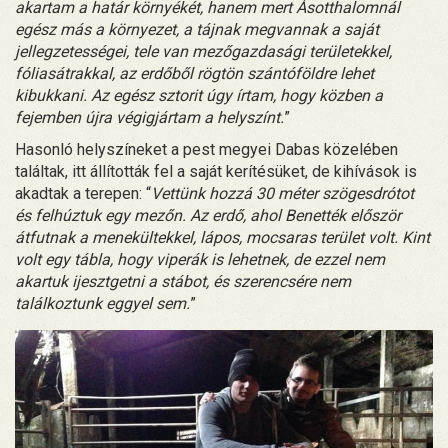
akartam a határ környékét, hanem mert Ásotthalomnál
egész más a környezet, a tájnak megvannak a saját
jellegzetességei, tele van mezőgazdasági területekkel,
fóliasátrakkal, az erdőből rögtön szántóföldre lehet
kibukkani. Az egész sztorit úgy írtam, hogy közben a
fejemben újra végigjártam a helyszínt.
”
Hasonló helyszíneket a pest megyei Dabas közelében
találtak, itt állították fel a saját kerítésüket, de kihívások is
akadtak a terepen: “
Vettünk hozzá 30 méter szögesdrótot
és felhúztuk egy mezőn. Az erdő, ahol Benették először
átfutnak a menekültekkel, lápos, mocsaras terület volt. Kint
volt egy tábla, hogy viperák is lehetnek, de ezzel nem
akartuk ijesztgetni a stábot, és szerencsére nem
találkoztunk eggyel sem.
”