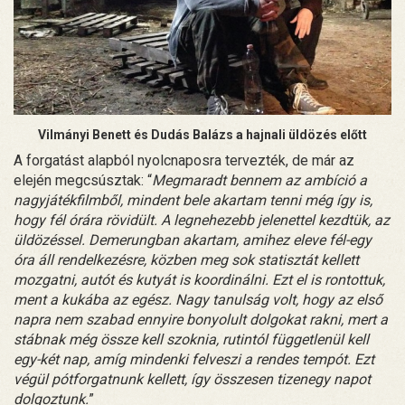
Vilmányi Benett és Dudás Balázs a hajnali üldözés előtt
A forgatást alapból nyolcnaposra tervezték, de már az
elején megcsúsztak: “
Megmaradt bennem az ambíció a
nagyjátékfilmből, mindent bele akartam tenni még így is,
hogy fél órára rövidült. A legnehezebb jelenettel kezdtük, az
üldözéssel. Demerungban akartam, amihez eleve fél-egy
óra áll rendelkezésre, közben meg sok statisztát kellett
mozgatni, autót és kutyát is koordinálni. Ezt el is rontottuk,
ment a kukába az egész. Nagy tanulság volt, hogy az első
napra nem szabad ennyire bonyolult dolgokat rakni, mert a
stábnak még össze kell szoknia, rutintól függetlenül kell
egy-két nap, amíg mindenki felveszi a rendes tempót. Ezt
végül pótforgatnunk kellett, így összesen tizenegy napot
dolgoztunk.
”