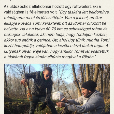
Az üldözéshez állatidomár hozott egy rottweilert, aki a
valóságban is félelmetes volt: “
Egy táskára lett beidomítva,
mindig arra ment és jól széttépte. Van a jelenet, amikor
elkapja Kovács Tomi karakterét, ott az idomár öltözött be
helyette. Ha az a kutya 60-70 km-es sebességgel rohan és
nekiugrik valakinek, aki nem tudja, hogy forduljon közben,
akkor tuti eltörik a gerince. Ott, ahol úgy tűnik, mintha Tomi
kezét harapdálja, valójában a kezében lévő táskát rágta. A
kutyának olyan ereje van, hogy amikor Tomit lehasaltattuk,
a táskánál fogva simán elhúzta magával a földön.
”