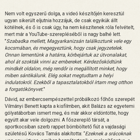
Nem volt egyszerű dolga, a videó készítőjén keresztül
ugyan sikerült eljutnia hozzájuk, de csak egyikük állt
kötélnek, és ő is csak úgy, ha nem készítenek róla felvételt,
mert már a YouTube-szerepléséből is nagy balhé lett.
"
Szabadka mellett, Magyarkanizsán találkoztunk vele egy
kocsmában, és megegyeztünk, hogy csak jegyzetelek.
Onnan lementünk a határra, körbejártuk az útvonalakat,
ahol át szokták vinni az embereket. Kérdezősködtünk
mindkét oldalon, még rendőr is megállított minket, hogy
miben sántikálunk. Elég sokat megtudtam a helyi
indulatokról. Ezekből a tapasztalatokból írtam meg otthon
a forgatókönyvet.
"
Dávid, az embercsempészettel próbálkozó főhős szerepét
Vilmányi Benett kapta a kisfilmben, akit Balázs az egyetemi
gólyatáborban ismert meg, és már akkor eldöntötte, hogy
együtt akar vele dolgozni. A főszereplő társát, a
sportkocsiban szerb rappet bömböltető fiút a vajdasági
születésű Kovács Tamás alakította: “
Ezeknek a srácoknak