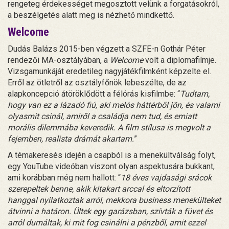
rengeteg érdekességet megosztott velünk a forgatásokról,
a beszélgetés alatt meg is nézhető mindkettő.
Welcome
Dudás Balázs 2015-ben végzett a SZFE-n Gothár Péter
rendezői MA-osztályában, a
Welcome
volt a diplomafilmje.
Vizsgamunkáját eredetileg nagyjátékfilmként képzelte el.
Erről az ötletről az osztályfőnök lebeszélte, de az
alapkoncepció átöröklődött a félórás kisfilmbe: “
Tudtam,
hogy van ez a lázadó fiú, aki melós háttérből jön, és valami
olyasmit csinál, amiről a családja nem tud, és emiatt
morális dilemmába keveredik. A film stílusa is megvolt a
fejemben, realista drámát akartam.
”
A témakeresés idején a csapból is a menekültválság folyt,
egy YouTube videóban viszont olyan aspektusára bukkant,
ami korábban még nem hallott: “
18 éves vajdasági srácok
szerepeltek benne, akik kitakart arccal és eltorzított
hanggal nyilatkoztak arról, mekkora business menekülteket
átvinni a határon. Ültek egy garázsban, szívták a füvet és
arról dumáltak, ki mit fog csinálni a pénzből, amit ezzel