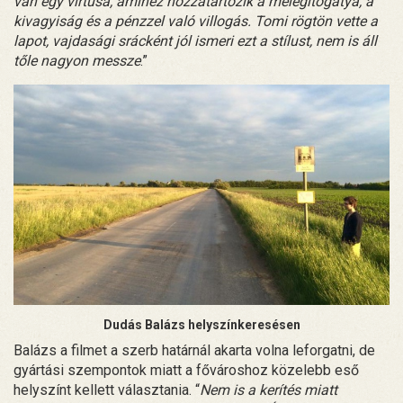
van egy virtusa, amihez hozzátartozik a melegítőgatya, a
kivagyiság és a pénzzel való villogás. Tomi rögtön vette a
lapot, vajdasági srácként jól ismeri ezt a stílust, nem is áll
tőle nagyon messze
.”
Dudás Balázs helyszínkeresésen
Balázs a filmet a szerb határnál akarta volna leforgatni, de
gyártási szempontok miatt a fővároshoz közelebb eső
helyszínt kellett választania. “
Nem is a kerítés miatt