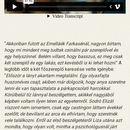
“
Akkoriban futott az Ernelláék Farkasénál, nagyon bírtam,
hogy mi mindent meg tudtak csinálni pár szereplővel és
egy helyszínnel. Belém villant, hogy basszus, ez meg csak
két szereplő és egy lakás, ezt kevésből is ki lehet hozni
.” A
legtöbb időt a két főszereplő keresése vette igénybe:
“
Először a lányt akartam megtalálni. Egy olyasfajta
huszonéves csajt, akiben már dolgozik, hogy anya szeretne
lenni és van tapasztalata a párkapcsolati harcokkal.
Körülbelül tíz lánnyal beszélgettem, akikkel nagyjából
képben voltam ilyen téren az egyetemről. Sodró Elizát
viszont nem ismertem, csak egy castingon láttam évekkel
ezelőtt, de bevillant az arca és elhívtam, hogy szeretnék
vele találkozni. Erről az első beszélgetésről Liza utána azt
mondta, hogy olyan volt, mintha a pszichológusnál járt