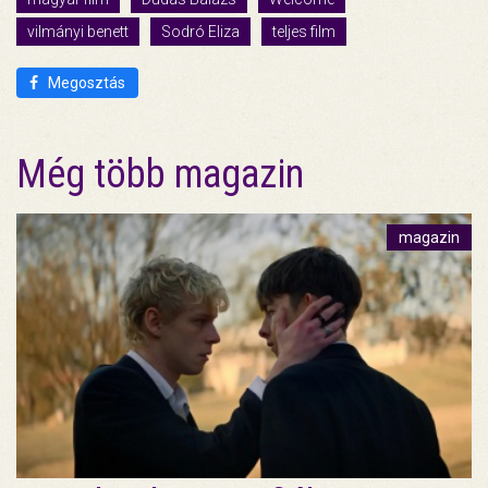
vilmányi benett
Sodró Eliza
teljes film
Megosztás
Még több magazin
magazin