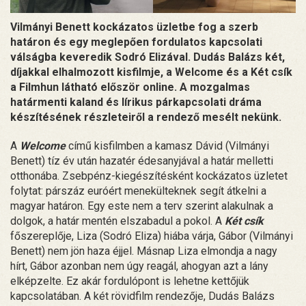
Vilmányi Benett kockázatos üzletbe fog a szerb
határon és egy meglepően fordulatos kapcsolati
válságba keveredik Sodró Elizával. Dudás Balázs két,
díjakkal elhalmozott kisfilmje, a Welcome és a Két csík
a Filmhun látható először online. A mozgalmas
határmenti kaland és lírikus párkapcsolati dráma
készítésének részleteiről a rendező mesélt nekünk.
A
Welcome
című kisfilmben a kamasz Dávid (Vilmányi
Benett) tíz év után hazatér édesanyjával a határ melletti
otthonába. Zsebpénz-kiegészítésként kockázatos üzletet
folytat: párszáz euróért menekülteknek segít átkelni a
magyar határon. Egy este nem a terv szerint alakulnak a
dolgok, a határ mentén elszabadul a pokol. A
Két csík
főszereplője, Liza (Sodró Eliza) hiába várja, Gábor (Vilmányi
Benett) nem jön haza éjjel. Másnap Liza elmondja a nagy
hírt, Gábor azonban nem úgy reagál, ahogyan azt a lány
elképzelte. Ez akár fordulópont is lehetne kettőjük
kapcsolatában. A két rövidfilm rendezője, Dudás Balázs