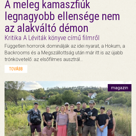
A meleg kamaszfiúk
legnagyobb ellensége nem
az alakváltó démon
Kritika A Léviták könyve című filmről
Független horrorok dominálják az idei nyarat, a Hokum, a
Backrooms és a Megszállottság után már itt is az újabb
trónkövetelő: az elsőfilmes ausztrál…
TOVÁBB
magazin