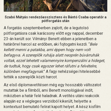
Szabó Mátyás rendezőasszisztens és Bántó Csaba operatőr a
pótforgatás után
A forgatás szeptemberben zajlott, de a legutolsó
pótforgatásra csak karácsony előtt egy nappal, december
23-án került sor. Vilmányi Benett ebben a jelenetben a
határőrrel harcol az erdőben, aki fojtogatni kezdi. “
Bele
kellett menni a patakba, ami éppen hogy nem volt
befagyva. A szereplők ruhája alatt neoprén búvárruhák
voltak, ezzel lehetett valamennyire kompenzálni a hideget,
de tudtuk, hogy csak egyszer lehet ráfutni a felvételre,
különben megfagynak
.” A fagy nehézségei hitelesebbé
tették a szereplők közti harcot.
Az első diplomavetítésen még egy hosszabb változatot
mutattak be a filmből, ami Benett monológjával indít,
miközben a határ felé haladnak. A vetítés utáni reakciók
alapján ez a végleges verzióból kikerült, helyette a
kontextust bemutató felirat kapott helyet. A kész kisfilm