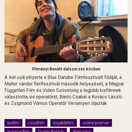
Vilmányi Benett dalszerzés közben
A
Két csík
elnyerte a Blue Danube Filmfesztivált fődíját, a
Malter vándor filmfesztivál második helyezését, a Magyar
Független Film és Video Szövetség a legjobb kisfilmnek
választotta, és operatőrét, Bántó Csabát a Kovács László
és Zsigmond Vilmos Operatőr Versenyen díjazták.
kisfilm
rövidfilm
kisjátékfilm
online premier
magyar film
Dudás Balázs
Welcome