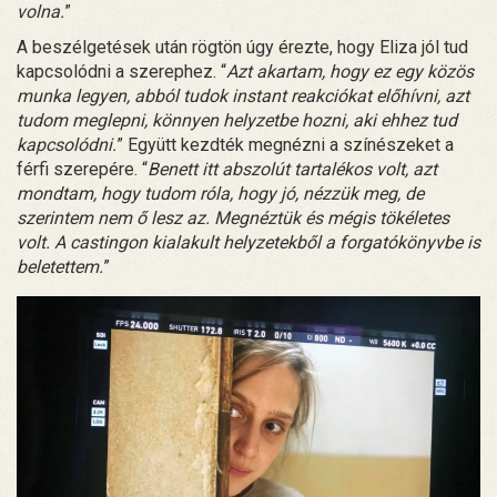
volna.
”
A beszélgetések után rögtön úgy érezte, hogy Eliza jól tud
kapcsolódni a szerephez. “
Azt akartam, hogy ez egy közös
munka legyen, abból tudok instant reakciókat előhívni, azt
tudom meglepni, könnyen helyzetbe hozni, aki ehhez tud
kapcsolódni.
” Együtt kezdték megnézni a színészeket a
férfi szerepére. “
Benett itt abszolút tartalékos volt, azt
mondtam, hogy tudom róla, hogy jó, nézzük meg, de
szerintem nem ő lesz az. Megnéztük és mégis tökéletes
volt. A castingon kialakult helyzetekből a forgatókönyvbe is
beletettem.
”