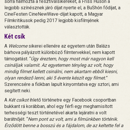
sorra halmozta a fesztiválsikereket, a Friss Húson a
legjobb színésznek járó díjat nyerte el, a BuShón fődíjat, a
CineFesten CineNewWave-díjat kapott, a Magyar
Filmkritikusok pedig 2017 legjobb kisfilmjének
választották.
Két csík
A
Welcome
sikerei ellenére az egyetem után Balázs
bárhova pályázott különböző filmtervekkel, nem kapott
támogatást. “
Úgy éreztem, hogy most már nagyon kell
csináljak valamit. Az egyetemen tényleg az volt, hogy
mindig filmet kellett csinálni, nem akartam ebből kiesni,
olyan rendező lenni, aki 5 évente készít egy filmet.
”
Szerencsére a fiókban lapult kinyomtatva egy sztori, ami
segített neki.
A
Két csíkot
ihlető történetre egy Facebook csoportban
bukkant rá korábban, ahol egy férfi egy meghamisított
terhességi teszt történetével akarta lejáratni a volt
barátnőjét. “
Nem pont az volt, ami a filmünkben történik.
Érződött benne a bosszú és a fájdalom, de az keltette fel a