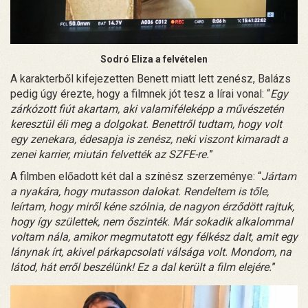
Sodró Eliza a felvételen
A karakterből kifejezetten Benett miatt lett zenész, Balázs
pedig úgy érezte, hogy a filmnek jót tesz a lírai vonal: “
Egy
zárkózott fiút akartam, aki valamiféleképp a művészetén
keresztül éli meg a dolgokat. Benettről tudtam, hogy volt
egy zenekara, édesapja is zenész, neki viszont kimaradt a
zenei karrier, miután felvették az SZFE-re.
”
A filmben előadott két dal a színész szerzeménye: “
Jártam
a nyakára, hogy mutasson dalokat. Rendeltem is tőle,
leírtam, hogy miről kéne szólnia, de nagyon érződött rajtuk,
hogy így születtek, nem őszinték. Már sokadik alkalommal
voltam nála, amikor megmutatott egy félkész dalt, amit egy
lánynak írt, akivel párkapcsolati válsága volt. Mondom, na
látod, hát erről beszélünk! Ez a dal került a film elejére.
”