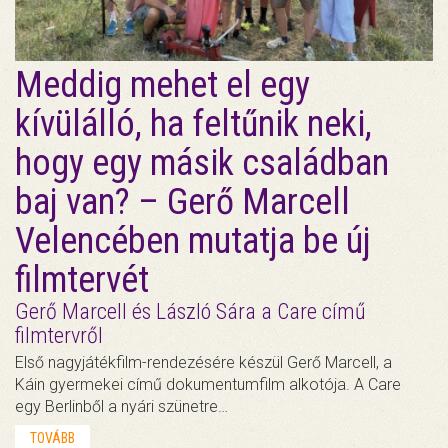
Meddig mehet el egy
kívülálló, ha feltűnik neki,
hogy egy másik családban
baj van? – Gerő Marcell
Velencében mutatja be új
filmtervét
Gerő Marcell és László Sára a Care című
filmtervről
Első nagyjátékfilm-rendezésére készül Gerő Marcell, a
Káin gyermekei című dokumentumfilm alkotója. A Care
egy Berlinből a nyári szünetre…
TOVÁBB