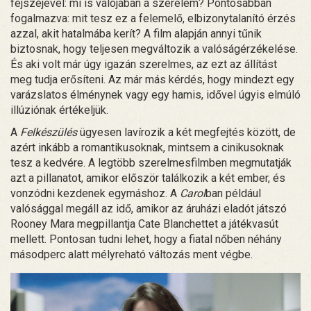
fejszéjével: mi is valójában a szerelem? Pontosabban
fogalmazva: mit tesz ez a felemelő, elbizonytalanító érzés
azzal, akit hatalmába kerít? A film alapján annyi tűnik
biztosnak, hogy teljesen megváltozik a valóságérzékelése.
És aki volt már úgy igazán szerelmes, az ezt az állítást
meg tudja erősíteni. Az már más kérdés, hogy mindezt egy
varázslatos élménynek vagy egy hamis, idővel úgyis elmúló
illúziónak értékeljük.
A
Felkészülés
ügyesen lavírozik a két megfejtés között, de
azért inkább a romantikusoknak, mintsem a cinikusoknak
tesz a kedvére. A legtöbb szerelmesfilmben megmutatják
azt a pillanatot, amikor először találkozik a két ember, és
vonzódni kezdenek egymáshoz. A
Carol
ban például
valósággal megáll az idő, amikor az áruházi eladót játszó
Rooney Mara megpillantja Cate Blanchettet a játékvasút
mellett. Pontosan tudni lehet, hogy a fiatal nőben néhány
másodperc alatt mélyreható változás ment végbe.