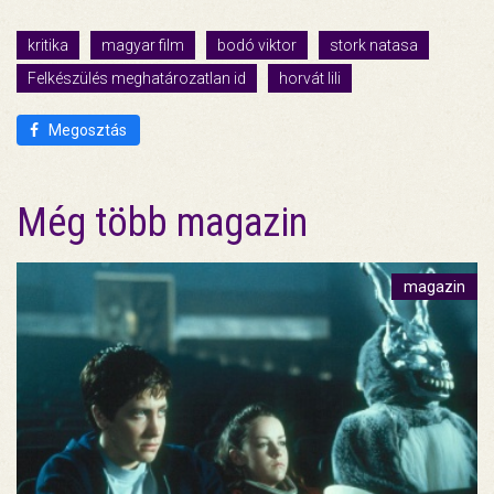
kritika
magyar film
bodó viktor
stork natasa
Felkészülés meghatározatlan id
horvát lili
Megosztás
Még több magazin
magazin