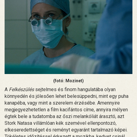
(fotó: Mozinet)
A
Felkészülés
sejtelmes és finom hangulatába olyan
könnyedén és jólesően lehet belesüppedni, mint egy puha
kanapéba, vagy mint a szerelem érzésébe. Amennyire
megjegyezhetetlen a film kacifántos címe, annyira mélyen
égtek bele a tudatomba az őszi melankóliát árasztó, azt
Stork Natasa villámlóan kék szemével ellenpontozó,
elkeseredettséget és reményt egyaránt tartalmazó képei.
Tökéletes időzítéssel érkezett a mozikba, kedvet csinál