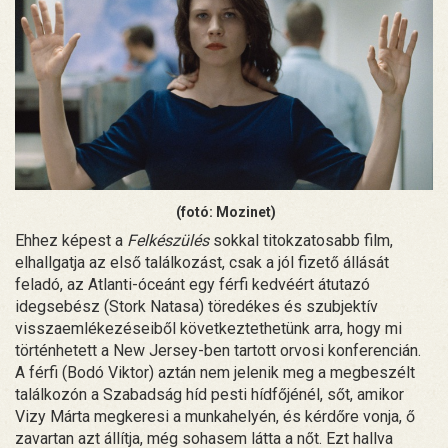
(fotó: Mozinet)
Ehhez képest a
Felkészülés
sokkal titokzatosabb film,
elhallgatja az első találkozást, csak a jól fizető állását
feladó, az Atlanti-óceánt egy férfi kedvéért átutazó
idegsebész (Stork Natasa) töredékes és szubjektív
visszaemlékezéseiből következtethetünk arra, hogy mi
történhetett a New Jersey-ben tartott orvosi konferencián.
A férfi (Bodó Viktor) aztán nem jelenik meg a megbeszélt
találkozón a Szabadság híd pesti hídfőjénél, sőt, amikor
Vizy Márta megkeresi a munkahelyén, és kérdőre vonja, ő
zavartan azt állítja, még sohasem látta a nőt. Ezt hallva