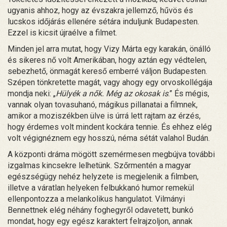
ugyanis ahhoz, hogy az évszakra jellemző, hűvös és
lucskos időjárás ellenére sétára induljunk Budapesten.
Ezzel is kicsit újraélve a filmet.
Minden jel arra mutat, hogy Vizy Márta egy karakán, önálló
és sikeres nő volt Amerikában, hogy aztán egy védtelen,
sebezhető, önmagát kereső emberré váljon Budapesten.
Szépen tönkretette magát, vagy ahogy egy orvoskollégája
mondja neki: „
Hülyék a nők. Még az okosak is
.” És mégis,
vannak olyan tovasuhanó, mágikus pillanatai a filmnek,
amikor a moziszékben ülve is úrrá lett rajtam az érzés,
hogy érdemes volt mindent kockára tennie. És ehhez elég
volt végignéznem egy hosszú, néma sétát valahol Budán.
A központi dráma mögött szemérmesen megbújva további
izgalmas kincsekre lelhetünk. Szőrmentén a magyar
egészségügy nehéz helyzete is megjelenik a filmben,
illetve a váratlan helyeken felbukkanó humor remekül
ellenpontozza a melankolikus hangulatot. Vilmányi
Bennettnek elég néhány foghegyről odavetett, bunkó
mondat, hogy egy egész karaktert felrajzoljon, annak