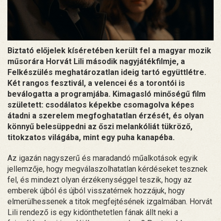
Biztató előjelek kíséretében került fel a magyar mozik
műsorára Horvát Lili második nagyjátékfilmje, a
Felkészülés meghatározatlan ideig tartó együttlétre.
Két rangos fesztivál, a velencei és a torontói is
beválogatta a programjába. Kimagasló minőségű film
született: csodálatos képekbe csomagolva képes
átadni a szerelem megfoghatatlan érzését, és olyan
könnyű belesüppedni az őszi melankóliát tükröző,
titokzatos világába, mint egy puha kanapéba.
Az igazán nagyszerű és maradandó műalkotások egyik
jellemzője, hogy megválaszolhatatlan kérdéseket tesznek
fel, és mindezt olyan érzékenységgel teszik, hogy az
emberek újból és újból visszatérnek hozzájuk, hogy
elmerülhessenek a titok megfejtésének izgalmában. Horvát
Lili rendező is egy kidönthetetlen fának állt neki a