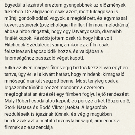
Egyedül a lezárást éreztem gyengébbnek az előzmények
tükrében. De alighanem csak azért, mert túlságosan is
műfaji gondolkodású vagyok, a megidézett, és egymással
kevert zsánerek (pszichológiai thriller, film noir, melodráma)
abba a hitbe ringattak, hogy egy látványosabb, drámaibb
finálét kapok. Később jöttem csak rá, hogy hiba volt
Hitchcock Szédülését várni, amikor ez a film csak
felszínesen kapcsolódik hozzá, és valójában a
finomságához passzoló véget kapott.
Ritka az ilyen magyar film: végig biztos kézzel van egyben
tartva, úgy éri el a kívánt hatást, hogy mindenki kimagasló
minőségű munkát végzett benne. Most tényleg csak a
legszembetűnőbb részét mondom: a szerelem
megfoghatatlan érzését egy filmben foglyul ejtő rendezést,
Maly Róbert csodálatos képeit, és persze a két főszereplő,
Stork Natasa és Bodó Viktor játékát. A legapróbb
rezdüléseik is igazinak tűnnek, és végig magukban
hordozzák azt a csábító bizonytalanságot, ami ennek a
filmnek az esszenciája.