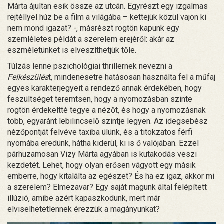
Márta ájultan esik össze az utcán. Egyrészt egy izgalmas
rejtéllyel húz be a film a világába – kettejük közül vajon ki
nem mond igazat? -, másrészt rögtön kapunk egy
szemléletes példát a szerelem erejéről: akár az
eszméletünket is elveszíthetjük tőle.
Túlzás lenne pszichológiai thrillernek nevezni a
Felkészülés
t, mindenesetre hatásosan használta fel a műfaj
egyes karakterjegyeit a rendező annak érdekében, hogy
feszültséget teremtsen, hogy a nyomozásban szinte
rögtön érdekeltté tegye a nézőt, és hogy a nyomozásnak
több, egyaránt lebilincselő szintje legyen. Az idegsebész
nézőpontját felvéve taxiba ülünk, és a titokzatos férfi
nyomába eredünk, hátha kiderül, ki is ő valójában. Ezzel
párhuzamosan Vizy Márta agyában is kutakodás veszi
kezdetét. Lehet, hogy olyan erősen vágyott egy másik
emberre, hogy kitalálta az egészet? És ha ez igaz, akkor mi
a szerelem? Elmezavar? Egy saját magunk által felépített
illúzió, amibe azért kapaszkodunk, mert már
elviselhetetlennek érezzük a magányunkat?