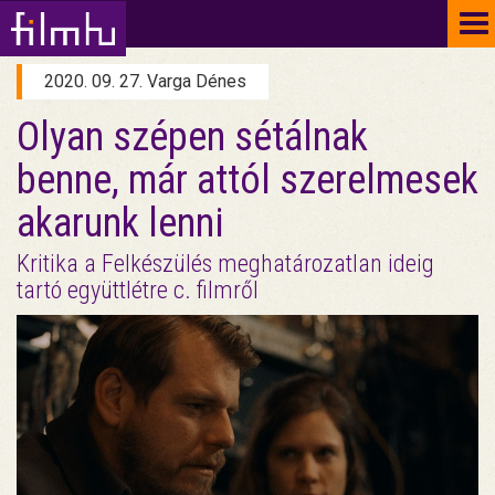
To
na
2020. 09. 27. Varga Dénes
Olyan szépen sétálnak
benne, már attól szerelmesek
akarunk lenni
Kritika a Felkészülés meghatározatlan ideig
tartó együttlétre c. filmről