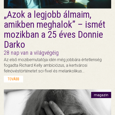
„Azok a legjobb álmaim,
amikben meghalok” – ismét
mozikban a 25 éves Donnie
Darko
28 nap van a világvégéig
Az első mozibemutatója idén még jobbára értetlenség
fogadta Richard Kelly ambíciózus, a kertvárosi
felnövéstörténetet sci-fivel és melankolikus…
TOVÁBB
magazin