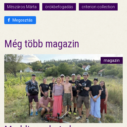
Mészáros Márta
örökbefogadás
criterion collection
Megosztás
Még több magazin
magazin