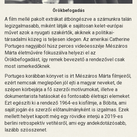
Örökbefogadás
A film mellé pakolt extrákat átböngészve a számunkra talán
legizgalmasabb, miként látják e sajátosan kelet-európai
művet azok a nyugati szakértők, akiknek a politikai-
társadalmi közeg is teljesen idegen. Az amerikai Catherine
Portuges nagyjából húsz perces videóesszéje Mészáros
Márta életművére fókuszálva helyezi el az
Örökbefogadást, így remek bevezető a rendezővel csak
most ismerkedőknek.
Portuges korábban könyvet is írt Mészáros Márta filmjeiről,
ezért nemcsak meglepően jól ejti a magyar neveket, de
szépen körbejárja a fő szerzői motívumokat, illetve a
dokumentarista hatásokat és fontosabb életrajzi elemeket.
Ezt egészíti ki a rendező 1964-es kisfilmje, a Bóbita, ami
saját jogán és szerzői előtanulmányként is izgalmas. Ezek
mellett helyet kapott még egy rövidke interjú a 2019-es
berlini retrospektív vetítésről, ami egy andekdotázósabb,
lazább szösszenet.