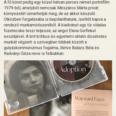
A fő köret pedig egy közel hatvan perces német portréfilm
1979-ből, amelyből nemcsak Mészáros Márta privát
környezetét ismerhetjük meg, de az akkor készülő
Útközben forgatásába is bepillanthatunk, ízelítőt kapva a
rendező munkamódszeréből. A kiadványt egy tíz oldalas
füzetecske teszi teljessé, az angol Elena Gorfinkel
esszéjével. A brit kritikus és egyetemi oktató dicséretes
munkát végzett: a szövegben többek között a
gulyáskommunizmus fogalma, illetve Balázs Béla és
Radványi Géza neve is felbukkan.