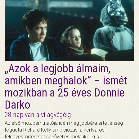
„Azok a legjobb álmaim,
amikben meghalok” – ismét
mozikban a 25 éves Donnie
Darko
28 nap van a világvégéig
Az első mozibemutatója idén még jobbára értetlenség
fogadta Richard Kelly ambíciózus, a kertvárosi
felnövéstörténetet sci-fivel és melankolikus…