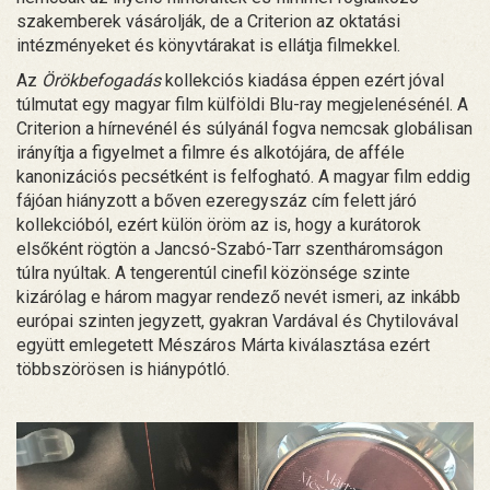
szakemberek vásárolják, de a Criterion az oktatási
intézményeket és könyvtárakat is ellátja filmekkel.
Az
Örökbefogadás
kollekciós kiadása éppen ezért jóval
túlmutat egy magyar film külföldi Blu-ray megjelenésénél. A
Criterion a hírnevénél és súlyánál fogva nemcsak globálisan
irányítja a figyelmet a filmre és alkotójára, de afféle
kanonizációs pecsétként is felfogható. A magyar film eddig
fájóan hiányzott a bőven ezeregyszáz cím felett járó
kollekcióból, ezért külön öröm az is, hogy a kurátorok
elsőként rögtön a Jancsó-Szabó-Tarr szentháromságon
túlra nyúltak. A tengerentúl cinefil közönsége szinte
kizárólag e három magyar rendező nevét ismeri, az inkább
európai szinten jegyzett, gyakran Vardával és Chytilovával
együtt emlegetett Mészáros Márta kiválasztása ezért
többszörösen is hiánypótló.