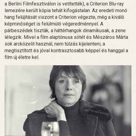
a Berlini Filmfesztiválon is vetítették), a Criterion Blu-ray
lemezére került kópia tehát kifogástalan. Az eredeti monó
hang felújítását viszont a Criterion végezte, még a kiváló
képminőséget is felülmúló végeredménnyel. A
párbeszédek tiszták, a háttérhangok dinamikusak, a zene
lélegzik. Mivel a film alaptónusa sötét és Mészáros Márta
sok arcközelit használ, nem túlzás kijelenteni, a
megtisztított és jóval kontrasztosabb képpel és hanggal a
film új életre kel.