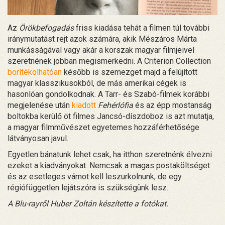
Az
Örökbefogadás
friss kiadása tehát a filmen túl további
iránymutatást rejt azok számára, akik Mészáros Márta
munkásságával vagy akár a korszak magyar filmjeivel
szeretnének jobban megismerkedni. A Criterion Collection
borítékolhatóan
később is szemezget majd a felújított
magyar klasszikusokból, de más amerikai cégek is
hasonlóan gondolkodnak. A Tarr- és Szabó-filmek korábbi
megjelenése után
kiadott
Fehérlófia
és az épp mostanság
boltokba kerülő öt filmes Jancsó-díszdoboz is azt mutatja,
a magyar filmművészet egyetemes hozzáférhetősége
látványosan javul.
Egyetlen bánatunk lehet csak, ha itthon szeretnénk élvezni
ezeket a kiadványokat. Nemcsak a magas postaköltséget
és az esetleges vámot kell leszurkolnunk, de egy
régiófüggetlen lejátszóra is szükségünk lesz.
A Blu-rayről Huber Zoltán készítette a fotókat.