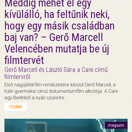
Meddig mehet el egy
kívülálló, ha feltűnik neki,
hogy egy másik családban
baj van? – Gerő Marcell
Velencében mutatja be új
filmtervét
Gerő Marcell és László Sára a Care című
filmtervről
Első nagyjátékfilm-rendezésére készül Gerő Marcell, a
Káin gyermekei című dokumentumfilm alkotója. A Care
egy Berlinből a nyári szünetre…
TOVÁBB
magazin