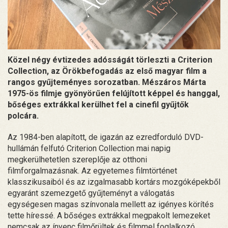
Közel négy évtizedes adósságát törleszti a Criterion
Collection, az Örökbefogadás az első magyar film a
rangos gyűjteményes sorozatban. Mészáros Márta
1975-ös filmje gyönyörűen felújított képpel és hanggal,
bőséges extrákkal kerülhet fel a cinefil gyűjtők
polcára.
Az 1984-ben alapított, de igazán az ezredforduló DVD-
hullámán felfutó Criterion Collection mai napig
megkerülhetetlen szereplője az otthoni
filmforgalmazásnak. Az egyetemes filmtörténet
klasszikusaiból és az izgalmasabb kortárs mozgóképekből
egyaránt szemezgető gyűjteményt a válogatás
egységesen magas színvonala mellett az igényes körítés
tette híressé. A bőséges extrákkal megpakolt lemezeket
nemcsak az ínyenc filmőrültek és filmmel foglalkozó