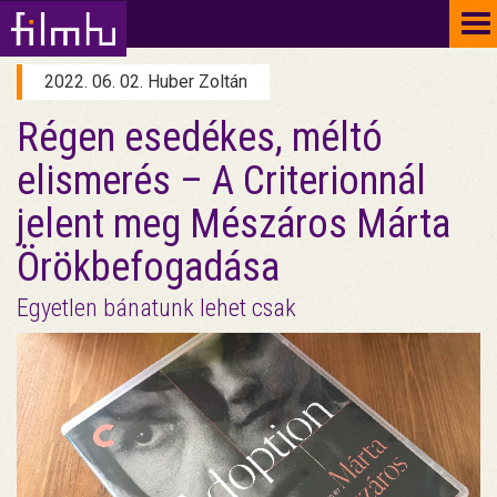
To
na
2022. 06. 02. Huber Zoltán
Régen esedékes, méltó
elismerés – A Criterionnál
jelent meg Mészáros Márta
Örökbefogadása
Egyetlen bánatunk lehet csak