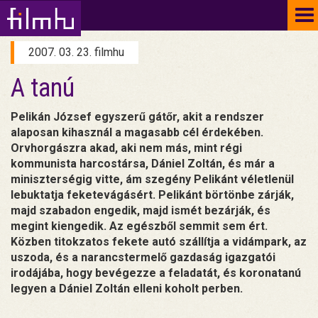
To
na
2007. 03. 23. filmhu
A tanú
Pelikán József egyszerű gátőr, akit a rendszer
alaposan kihasznál a magasabb cél érdekében.
Orvhorgászra akad, aki nem más, mint régi
kommunista harcostársa, Dániel Zoltán, és már a
miniszterségig vitte, ám szegény Pelikánt véletlenül
lebuktatja feketevágásért. Pelikánt börtönbe zárják,
majd szabadon engedik, majd ismét bezárják, és
megint kiengedik. Az egészből semmit sem ért.
Közben titokzatos fekete autó szállítja a vidámpark, az
uszoda, és a narancstermelő gazdaság igazgatói
irodájába, hogy bevégezze a feladatát, és koronatanú
legyen a Dániel Zoltán elleni koholt perben.