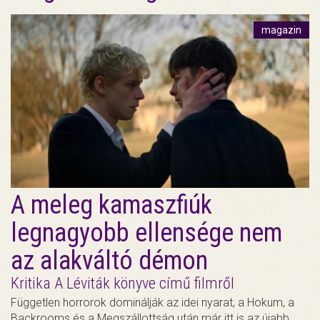
magazin
A meleg kamaszfiúk
legnagyobb ellensége nem
az alakváltó démon
Kritika A Léviták könyve című filmről
Független horrorok dominálják az idei nyarat, a Hokum, a
Backrooms és a Megszállottság után már itt is az újabb