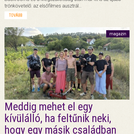
trónkövetelő: az elsőfilmes ausztrál…
TOVÁBB
magazin
Meddig mehet el egy
kívülálló, ha feltűnik neki,
hogy egy másik családban