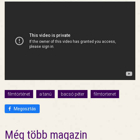
filmtörténet
a tanú
bacsó péter
filmtortenet
Megosztás
Még több magazin