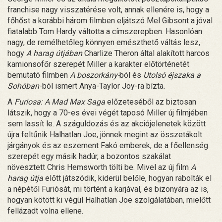
franchise nagy visszatérése volt, annak ellenére is, hogy a
főhőst a korábbi három filmben eljátszó Mel Gibsont a jóval
fiatalabb Tom Hardy váltotta a címszerepben. Hasonlóan
nagy, de remélhetőleg könnyen emészthető váltás lesz,
hogy
A harag útjában
Charlize Theron által alakított harcos
kamionsofőr szerepét Miller a karakter előtörténetét
bemutató filmben
A boszorkány-
ból és
Utolsó éjszaka a
Sohóban
-ból ismert Anya-Taylor Joy-ra bízta.
A
Furiosa: A Mad Max Saga
előzeteséből az biztosan
látszik, hogy a 70-es évei végét taposó Miller új filmjében
sem lassít le. A száguldozás és az akciójelenetek között
újra feltűnik Halhatlan Joe, jönnek megint az összetákolt
járgányok és az eszement Fakó emberek, de a főellenség
szerepét egy másik hadúr, a bozontos szakálat
növesztett Chris Hemsworth tölti be. Mivel az új film
A
harag útja
előtt játszódik, kiderül belőle, hogyan rabolták el
a népétől Furiósát, mi történt a karjával, és bizonyára az is,
hogyan kötött ki végül Halhatlan Joe szolgálatában, mielőtt
fellázadt volna ellene.