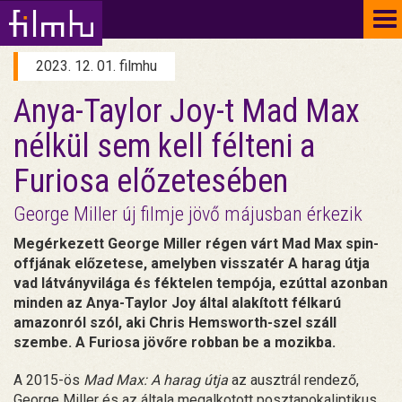
To
na
2023. 12. 01. filmhu
Anya-Taylor Joy-t Mad Max
nélkül sem kell félteni a
Furiosa előzetesében
George Miller új filmje jövő májusban érkezik
Megérkezett George Miller régen várt Mad Max spin-
offjának előzetese, amelyben visszatér A harag útja
vad látványvilága és féktelen tempója, ezúttal azonban
minden az Anya-Taylor Joy által alakított félkarú
amazonról szól, aki Chris Hemsworth-szel száll
szembe. A Furiosa jövőre robban be a mozikba.
A 2015-ös
Mad Max: A harag útja
az ausztrál rendező,
George Miller és az általa megalkotott posztapokaliptikus