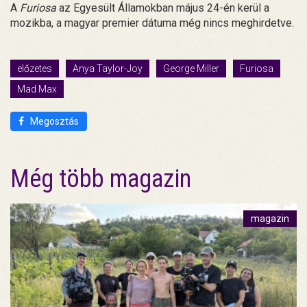
A
Furiosa
az Egyesült Államokban május 24-én kerül a
mozikba, a magyar premier dátuma még nincs meghirdetve.
előzetes
Anya Taylor-Joy
George Miller
Furiosa
Mad Max
Megosztás
Még több magazin
magazin