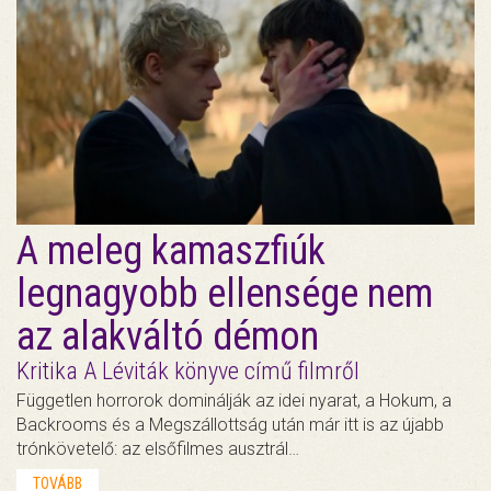
A meleg kamaszfiúk
legnagyobb ellensége nem
az alakváltó démon
Kritika A Léviták könyve című filmről
Független horrorok dominálják az idei nyarat, a Hokum, a
Backrooms és a Megszállottság után már itt is az újabb
trónkövetelő: az elsőfilmes ausztrál…
TOVÁBB