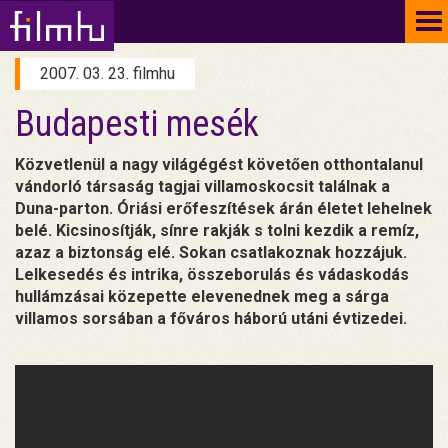
To
na
2007. 03. 23. filmhu
Budapesti mesék
Közvetlenül a nagy világégést követően otthontalanul
vándorló társaság tagjai villamoskocsit találnak a
Duna-parton. Óriási erőfeszítések árán életet lehelnek
belé. Kicsinosítják, sínre rakják s tolni kezdik a remíz,
azaz a biztonság elé. Sokan csatlakoznak hozzájuk.
Lelkesedés és intrika, összeborulás és vádaskodás
hullámzásai közepette elevenednek meg a sárga
villamos sorsában a főváros háború utáni évtizedei.