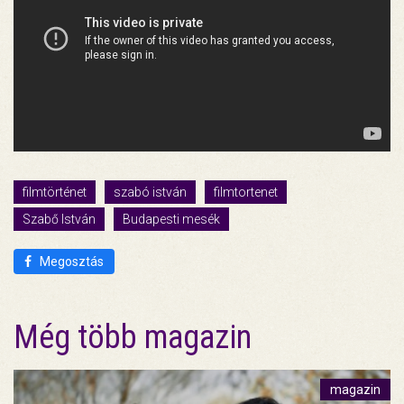
filmtörténet
szabó istván
filmtortenet
Szabő István
Budapesti mesék
Megosztás
Még több magazin
magazin